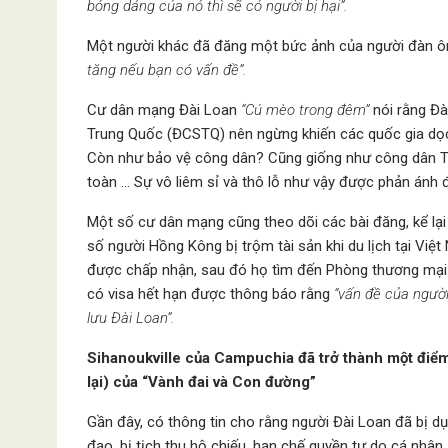
bóng dáng của nó thì sẽ có người bị hại”.
Một người khác đã đăng một bức ảnh của người đàn ôn
tăng nếu bạn có vấn đề”.
Cư dân mạng Đài Loan
“Cú mèo trong đêm”
nói rằng Đà
Trung Quốc (ĐCSTQ) nên ngừng khiến các quốc gia dọc
Còn như bảo vệ công dân? Cũng giống như công dân Tru
toàn … Sự vô liêm sỉ và thô lỗ như vậy được phản ánh 
Một số cư dân mạng cũng theo dõi các bài đăng, kể lại
số người Hồng Kông bị trộm tài sản khi du lịch tại V
được chấp nhận, sau đó họ tìm đến Phòng thương mại 
có visa hết hạn được thông báo rằng
“vấn đề của người
lưu Đài Loan”.
Sihanoukville của Campuchia đã trở thành một điểm
lại) của “Vành đai và Con đường”
Gần đây, có thông tin cho rằng người Đài Loan đã bị d
đạo, bị tịch thu hộ chiếu, hạn chế quyền tự do cá nhân