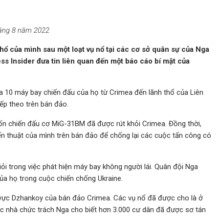
háng 8 năm 2022
hổ của mình sau một loạt vụ nổ tại các cơ sở quân sự của Nga
ss Insider đưa tin liên quan đến một báo cáo bí mật của
a 10 máy bay chiến đấu của họ từ Crimea đến lãnh thổ của Liên
ếp theo trên bán đảo.
ốn chiến đấu cơ MiG-31BM đã được rút khỏi Crimea. Đồng thời,
ến thuật của mình trên bán đảo để chống lại các cuộc tấn công có
i trong việc phát hiện máy bay không người lái. Quân đội Nga
của họ trong cuộc chiến chống Ukraine.
u vực Dzhankoy của bán đảo Crimea. Các vụ nổ đã được cho là ở
ác nhà chức trách Nga cho biết hơn 3.000 cư dân đã được sơ tán