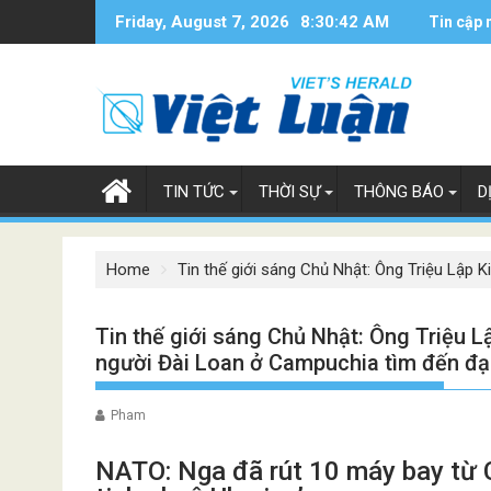
Skip
Friday, August 7, 2026
8:30:43 AM
Tin cập 
to
content
TIN TỨC
THỜI SỰ
THÔNG BÁO
D
Home
Tin thế giới sáng Chủ Nhật: Ông Triệu Lập 
Tin thế giới sáng Chủ Nhật: Ông Triệu L
người Đài Loan ở Campuchia tìm đến đạ
Pham
NATO: Nga đã rút 10 máy bay từ 