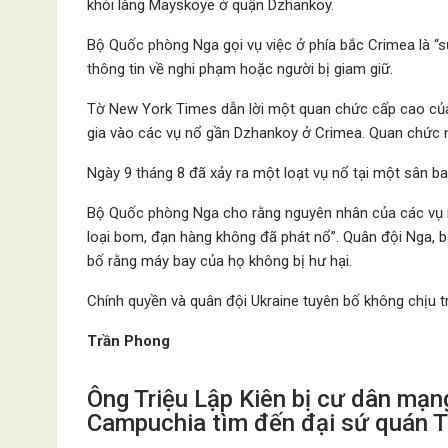
khỏi làng Mayskoye ở quận Dzhankoy.
Bộ Quốc phòng Nga gọi vụ việc ở phía bắc Crimea là “
thông tin về nghi phạm hoặc người bị giam giữ.
Tờ New York Times dẫn lời một quan chức cấp cao của 
gia vào các vụ nổ gần Dzhankoy ở Crimea. Quan chức này
Ngày 9 tháng 8 đã xảy ra một loạt vụ nổ tại một sân b
Bộ Quốc phòng Nga cho rằng nguyên nhân của các vụ n
loại bom, đạn hàng không đã phát nổ”. Quân đội Nga, bấ
bố rằng máy bay của họ không bị hư hại.
Chính quyền và quân đội Ukraine tuyên bố không chịu t
Trần Phong
Ông Triệu Lập Kiên bị cư dân mạng
Campuchia tìm đến đại sứ quán T