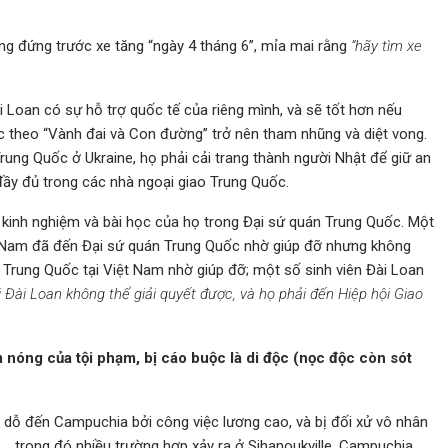
g đứng trước xe tăng “ngày 4 tháng 6”, mỉa mai rằng
“hãy tìm xe
i Loan có sự hỗ trợ quốc tế của riêng mình, và sẽ tốt hơn nếu
 theo “Vành đai và Con đường” trở nên tham nhũng và diệt vong.
ng Quốc ở Ukraine, họ phải cải trang thành người Nhật để giữ an
đầy đủ trong các nhà ngoại giao Trung Quốc.
 kinh nghiệm và bài học của họ trong Đại sứ quán Trung Quốc. Một
iệt Nam đã đến Đại sứ quán Trung Quốc nhờ giúp đỡ nhưng không
Trung Quốc tại Việt Nam nhờ giúp đỡ; một số sinh viên Đài Loan
 Đài Loan không thể giải quyết được, và họ phải đến Hiệp hội Giao
 nóng của tội phạm, bị cáo buộc là di độc (nọc độc còn sót
ụ dỗ đến Campuchia bởi công việc lương cao, và bị đối xử vô nhân
, … trong đó nhiều trường hợp xảy ra ở Sihanoukville, Campuchia.