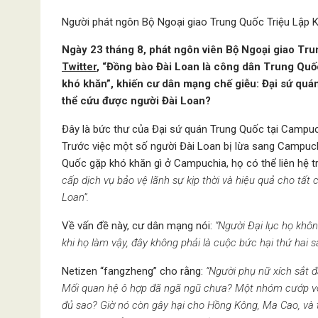
Người phát ngôn Bộ Ngoại giao Trung Quốc Triệu Lập K
Ngày 23 tháng 8, phát ngôn viên Bộ Ngoại giao Tru
Twitter
, “Đồng bào Đài Loan là công dân Trung Quốc
khó khăn”, khiến cư dân mạng chế giễu: Đại sứ qu
thể cứu được người Đài Loan?
Đây là bức thư của Đại sứ quán Trung Quốc tại Campu
Trước việc một số người Đài Loan bị lừa sang Campuchi
Quốc gặp khó khăn gì ở Campuchia, họ có thể liên hệ tr
cấp dịch vụ bảo vệ lãnh sự kịp thời và hiệu quả cho t
Loan”.
Về vấn đề này, cư dân mạng nói:
“Người Đại lục họ khô
khi họ làm vậy, đây không phải là cuộc bức hại thứ hai s
Netizen “fangzheng” cho rằng:
“Người phụ nữ xích sắt 
Mối quan hệ ô hợp đã ngã ngũ chưa? Một nhóm cướp vô
đủ sao? Giờ nó còn gây hại cho Hồng Kông, Ma Cao, và 