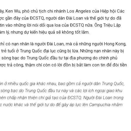
y, Ken Wu, phó chủ tịch chi nhánh Los Angeles của Hiệp hội Các
ợc gần đây của ĐCSTQ, người dân Đài Loan và thế giới tự do đã
tin vào những lời nói dối qua loa của ĐCSTQ nữa. Ông Triệu Lập
m lý, nhưng dự kiến ​​hiệu quả sẽ không tốt lắm.
chỉ có nạn nhân là người Đài Loan, mà cả những người Hong Kong,
trẻ tuổi ở Trung Quốc đại lục cũng bị lừa. Những nạn nhân này bị
 sòng bạc do Trung Quốc đầu tư tại địa phương do chính phủ
 trả công, thậm chí còn có lời đồn bị bắt làm con tin để đòi tiền
hân ở nhiều quốc gia khác nhau, bao gồm cả người dân Trung Quốc,
sòng bạc do Trung Quốc đầu tư này và các lợi ích ngoại giao khu
ên chấp nhận thiện chí giả tạo của ĐCSTQ. Người Đài Loan trong
ác nước khác và thế giới tự do để gây áp lực lên Campuchia nhằm