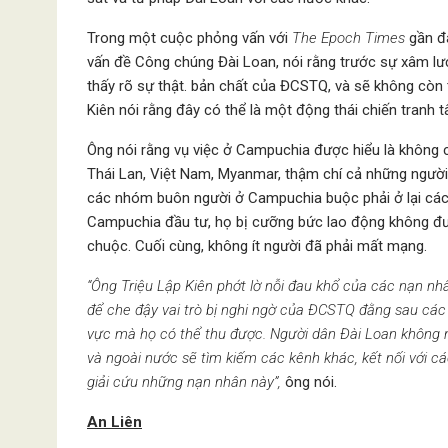
Trong một cuộc phỏng vấn với
The Epoch Times
gần đâ
vấn đề Công chúng Đài Loan, nói rằng trước sự xâm lư
thấy rõ sự thật. bản chất của ĐCSTQ, và sẽ không còn 
Kiên nói rằng đây có thể là một động thái chiến tranh tâ
Ông nói rằng vụ việc ở Campuchia được hiểu là không 
Thái Lan, Việt Nam, Myanmar, thậm chí cả những người 
các nhóm buôn người ở Campuchia buộc phải ở lại các
Campuchia đầu tư, họ bị cưỡng bức lao động không được
chuộc. Cuối cùng, không ít người đã phải mất mạng.
“Ông Triệu Lập Kiên phớt lờ nỗi đau khổ của các nạn n
để che đậy vai trò bị nghi ngờ của ĐCSTQ đằng sau các 
vực mà họ có thể thu được. Người dân Đài Loan không n
và ngoài nước sẽ tìm kiếm các kênh khác, kết nối với c
giải cứu những nạn nhân này”,
ông nói.
An Liên