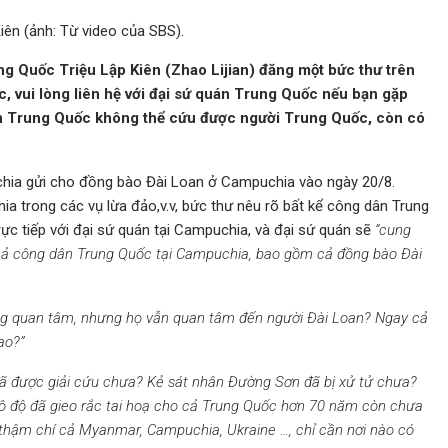
iên (ảnh: Từ video của SBS).
ng Quốc Triệu Lập Kiên (Zhao Lijian) đăng một bức thư trên
, vui lòng liên hệ với đại sứ quán Trung Quốc nếu bạn gặp
án Trung Quốc không thể cứu được người Trung Quốc, còn có
chia gửi cho đồng bào Đài Loan ở Campuchia vào ngày 20/8.
a trong các vụ lừa đảo,v.v, bức thư nêu rõ bất kể công dân Trung
ực tiếp với đại sứ quán tại Campuchia, và đại sứ quán sẽ
“cung
ất cả công dân Trung Quốc tại Campuchia, bao gồm cả đồng bào Đài
ng quan tâm, nhưng họ vẫn quan tâm đến người Đài Loan? Ngay cả
ao?”
đã được giải cứu chưa? Kẻ sát nhân Đường Sơn đã bị xử tử chưa?
 độ đã gieo rắc tai hoạ cho cả Trung Quốc hơn 70 năm còn chưa
thậm chí cả Myanmar, Campuchia, Ukraine …, chỉ cần nơi nào có