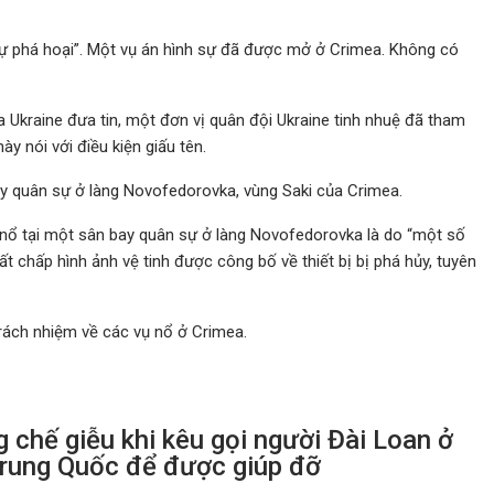
sự phá hoại”. Một vụ án hình sự đã được mở ở Crimea. Không có
Ukraine đưa tin, một đơn vị quân đội Ukraine tinh nhuệ đã tham
 nói với điều kiện giấu tên.
ay quân sự ở làng Novofedorovka, vùng Saki của Crimea.
ổ tại một sân bay quân sự ở làng Novofedorovka là do “một số
t chấp hình ảnh vệ tinh được công bố về thiết bị bị phá hủy, tuyên
rách nhiệm về các vụ nổ ở Crimea.
 chế giễu khi kêu gọi người Đài Loan ở
rung Quốc để được giúp đỡ