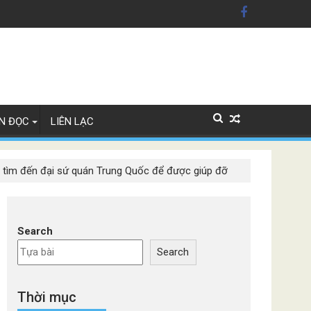
ỹ'
Lan
N ĐỌC
LIÊN LẠC
ia tìm đến đại sứ quán Trung Quốc để được giúp đỡ
Search
Search
Thời mục