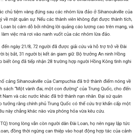
các chủ tiệm vàng đứng sau các nhóm lừa đảo ở Sihanoukville của
 về mặt quân sự. Nếu các thành viên không đạt được thành tích,
ài Loan bị cám dỗ bởi những lời quảng cáo lương cao trên mạng, và
 làm việc mà rơi vào nanh vuốt của các nhóm lừa đảo.
 đến ngày 21/8, 72 người đã được giải cứu và hỗ trợ trở về Đài
i bị bắt, 31 người bị kết án giam giữ. Bộ trưởng An ninh Hồng
biết ông đã tiếp nhận 28 trường hợp người Hồng Kông tình nghi
hố cảng Sihanoukville của Campuchia đã trở thành điểm nóng về
nh sách “Một vành đai, một con đường” của Trung Quốc, cho đến
iệt Nam và các nước khác đã trở thành nạn nhân. Đại sứ quán
o tưởng rằng chính phủ Trung Quốc có thể cứu trợ khẩn cấp một
iều này chẳng khác nào vừa phóng hỏa vừa kêu cứu.
TQ) trong lòng vẫn còn người dân Đài Loan, họ nên ngay lập tức
Loan, đồng thời ngừng can thiệp vào hoạt động hợp tác của cảnh