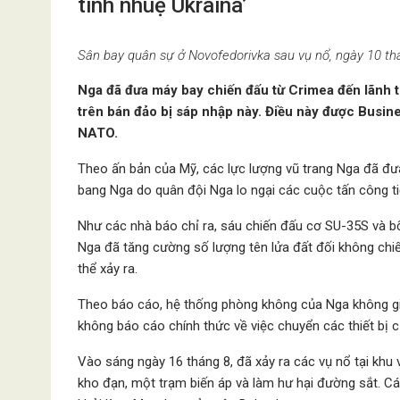
tinh nhuệ Ukraina’
Sân bay quân sự ở Novofedorivka sau vụ nổ, ngày 10 t
Nga đã đưa máy bay chiến đấu từ Crimea đến lãnh t
trên bán đảo bị sáp nhập này. Điều này được Busine
NATO.
Theo ấn bản của Mỹ, các lực lượng vũ trang Nga đã đư
bang Nga do quân đội Nga lo ngại các cuộc tấn công ti
Như các nhà báo chỉ ra, sáu chiến đấu cơ SU-35S và b
Nga đã tăng cường số lượng tên lửa đất đối không chi
thể xảy ra.
Theo báo cáo, hệ thống phòng không của Nga không giỏ
không báo cáo chính thức về việc chuyển các thiết bị 
Vào sáng ngày 16 tháng 8, đã xảy ra các vụ nổ tại kh
kho đạn, một trạm biến áp và làm hư hại đường sắt. C