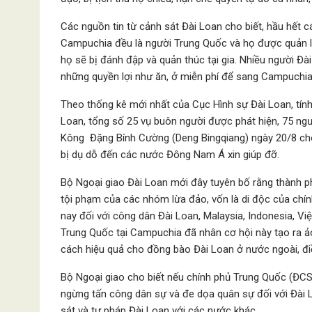
Các nguồn tin từ cảnh sát Đài Loan cho biết, hầu hết 
Campuchia đều là người Trung Quốc và họ được quản lý
họ sẽ bị đánh đập và quản thúc tại gia. Nhiều người Đ
những quyền lợi như ăn, ở miễn phí để sang Campuchia
Theo thống kê mới nhất của Cục Hình sự Đài Loan, tính
Loan, tổng số 25 vụ buôn người được phát hiện, 75 ngườ
Kông Đặng Bính Cường (Deng Bingqiang) ngày 20/8 cho 
bị dụ dỗ đến các nước Đông Nam Á xin giúp đỡ.
Bộ Ngoại giao Đài Loan mới đây tuyên bố rằng thành p
tội phạm của các nhóm lừa đảo, vốn là di độc của chí
nay đối với công dân Đài Loan, Malaysia, Indonesia, V
Trung Quốc tại Campuchia đã nhân cơ hội này tạo ra ả
cách hiệu quả cho đồng bào Đài Loan ở nước ngoài, đ
Bộ Ngoại giao cho biết nếu chính phủ Trung Quốc (ĐCS
ngừng tấn công dân sự và đe dọa quân sự đối với Đài 
sát và tư pháp Đài Loan với các nước khác.