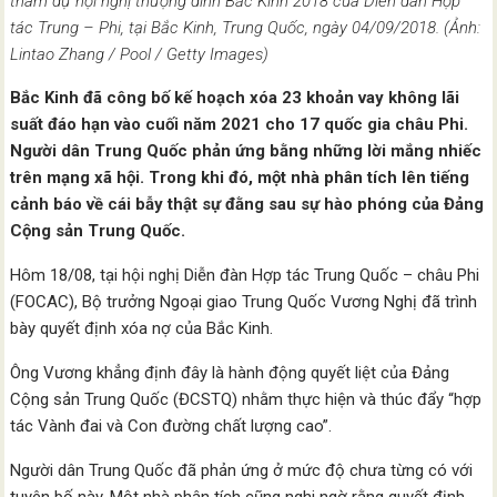
tham dự hội nghị thượng đỉnh Bắc Kinh 2018 của Diễn đàn Hợp
tác Trung – Phi, tại Bắc Kinh, Trung Quốc, ngày 04/09/2018. (Ảnh:
Lintao Zhang / Pool / Getty Images)
Bắc Kinh đã công bố kế hoạch xóa 23 khoản vay không lãi
suất đáo hạn vào cuối năm 2021 cho 17 quốc gia châu Phi.
Người dân Trung Quốc phản ứng bằng những lời mắng nhiếc
trên mạng xã hội. Trong khi đó, một nhà phân tích lên tiếng
cảnh báo về cái bẫy thật sự đằng sau sự hào phóng của Đảng
Cộng sản Trung Quốc.
Hôm 18/08, tại hội nghị Diễn đàn Hợp tác Trung Quốc – châu Phi
(FOCAC), Bộ trưởng Ngoại giao Trung Quốc Vương Nghị đã trình
bày quyết định xóa nợ của Bắc Kinh.
Ông Vương khẳng định đây là hành động quyết liệt của Đảng
Cộng sản Trung Quốc (ĐCSTQ) nhằm thực hiện và thúc đẩy “hợp
tác Vành đai và Con đường chất lượng cao”.
Người dân Trung Quốc đã phản ứng ở mức độ chưa từng có với