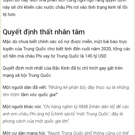
tuyên bố này. Một nhà phân tích cũng nghi ngờ rằng quyết định
này sẽ chỉ khiến các nước châu Phi rơi vào tình trạng kinh tế tồi
tệ hơn.
Quyết định thất nhân tâm
Mặc dù chưa biết chính xác số nợ được miễn, một bài báo trực
tuyến của Trung Quốc cho biết tính đến cuối năm 2020, tổng các
số tiền mà châu Phi vay từ Trung Quốc là 145 tỷ USD.
Quyết định mới nhất của Bắc Kinh đã bị chỉ trích gay gắt trên
mạng xã hội Trung Quốc.
Một người dân đã viết:
“Những kẻ phản bội, đây thực sự là những
tên trộm
tầm vóc quốc gia!”.
Một người khác nói:
“Chi hàng nghìn tỷ RMB [nhân dân tệ] để các
anh em châu Phi ủng hộ [chính sách] ‘một Trung Quốc’; đây là
phong cách của một quốc gia lớn”.
Một cư dân mạng hỏi:
“Người Trung Quốc phổ thông cũng có thể