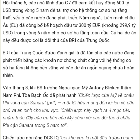
Hồi tháng 6, các nhà lãnh đạo G7 đã cam kết huy động 600 tỷ
USD trong vòng 5 năm để tài trợ cho hệ thống cơ sở hạ tầng
thiết yếu ở các nước đang phát triển. Năm ngoái, Liên minh châu
Âu (EU) đã công bố kế hoạch đầu tư 300 tỷ EUR (khoảng 299,9 tỷ
USD) trong vòng 6 năm cho cơ sở hạ tầng toàn cầu. Cả hai dự án
này đều được coi là đối thủ của BRI của Trung Quốc.
BRI của Trung Quốc được đánh giá là đã tàn phá các nước đang
phát triển bằng các khoản nợ chồng chất cùng với hệ thống cơ
sở hạ tầng không bền vững và các dự án ngổn ngang chưa hoàn
thiện.
Vào tháng 8, khi Bộ trưởng Ngoại giao Mỹ Antony Blinken thăm
Nam Phi, Tòa Bạch Ốc đã phát hành
“Chiến lược của Mỹ về châu
Phi vùng cận Sahara” (
pdf
) — một lời hứa mang đến lợi ích về dân
chủ và an ninh cho khu vực. “Chiến lược này vạch ra 4 mục tiêu
nhằm thúc đẩy các ưu tiên của Mỹ cùng với các đối tác ở châu
Phi cận Sahara trong 5 năm tới”.
Chiến lược nói rằng ĐCSTQ
“coi khu vực là một đấu trường quan