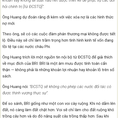
khoản vay không lãi suất hầu hết được thiết kế để phục vụ các đòi
hỏi chính trị [từ ĐCSTQ]”.
Ông Huang dự đoán rằng đi kèm với việc xóa nợ là các hình thức
nợ mới.
Theo ông, sẽ có các cuộc đàm phán thương mại không được tiết
lộ. Điều này sẽ chỉ làm trầm trọng hơn tình hình kinh tế vốn đang
tồi tệ tại các nước châu Phi.
Ông Huang trích lời một nguồn tin nội bộ từ ĐCSTQ để giải thích
về mục đích của BRI: BRI là một âm mưu được tính toán cẩn
thận — không phải là những khoản lợi nhuận hay khoản lỗ trên sổ
sách.
Ông Huang nói:
“ĐCSTQ sẽ không cho phép các nước đối tác có
được thịnh vượng thực sự”.
Để so sánh, BRI giống như một con voi cày ruộng. Khi nó dẫm lên
đất, nó càng làm đất chặt hơn. Voi sẽ chỉ làm cho đất ruộng khó
trồng cây hơn và do đó năng suất cây trồng thấp hơn. Sau khi