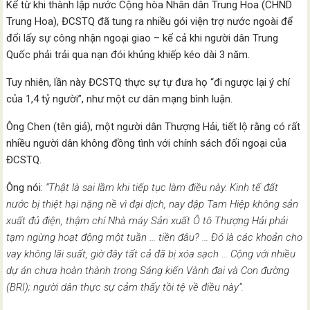
Kể từ khi thành lập nước Cộng hòa Nhân dân Trung Hoa (CHND
Trung Hoa), ĐCSTQ đã tung ra nhiều gói viện trợ nước ngoài để
đổi lấy sự công nhận ngoại giao – kể cả khi người dân Trung
Quốc phải trải qua nạn đói khủng khiếp kéo dài 3 năm.
Tuy nhiên, lần này ĐCSTQ thực sự tự đưa họ “đi ngược lại ý chí
của 1,4 tỷ người”, như một cư dân mạng bình luận.
Ông Chen (tên giả), một người dân Thượng Hải, tiết lộ rằng có rất
nhiều người dân không đồng tình với chính sách đối ngoại của
ĐCSTQ.
Ông nói:
“Thật là sai lầm khi tiếp tục làm điều này. Kinh tế đất
nước bị thiệt hại nặng nề vì đại dịch, nay đập Tam Hiệp không sản
xuất đủ điện, thậm chí Nhà máy Sản xuất Ô tô Thượng Hải phải
tạm ngừng hoạt động một tuần … tiền đâu? … Đó là các khoản cho
vay không lãi suất, giờ đây tất cả đã bị xóa sạch … Cộng với nhiều
dự án chưa hoàn thành trong Sáng kiến ​​Vành đai và Con đường
(BRI); người dân thực sự cảm thấy tồi tệ về điều này”.