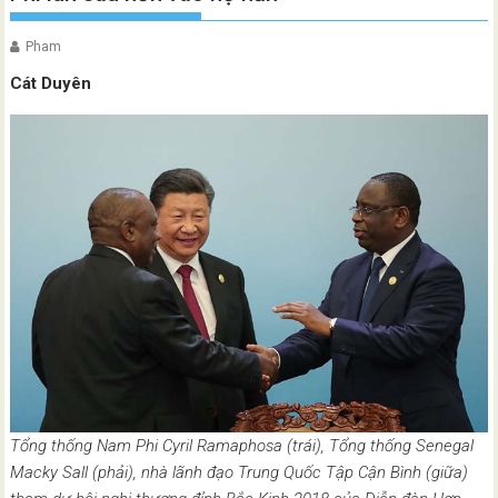
Pham
Cát Duyên
Tổng thống Nam Phi Cyril Ramaphosa (trái), Tổng thống Senegal
Macky Sall (phải), nhà lãnh đạo Trung Quốc Tập Cận Bình (giữa)