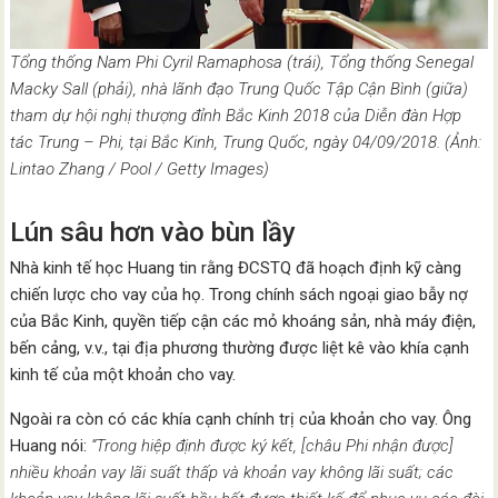
Tổng thống Nam Phi Cyril Ramaphosa (trái), Tổng thống Senegal
Macky Sall (phải), nhà lãnh đạo Trung Quốc Tập Cận Bình (giữa)
tham dự hội nghị thượng đỉnh Bắc Kinh 2018 của Diễn đàn Hợp
tác Trung – Phi, tại Bắc Kinh, Trung Quốc, ngày 04/09/2018. (Ảnh:
Lintao Zhang / Pool / Getty Images)
Lún sâu hơn vào bùn lầy
Nhà kinh tế học Huang tin rằng ĐCSTQ đã hoạch định kỹ càng
chiến lược cho vay của họ. Trong chính sách ngoại giao bẫy nợ
của Bắc Kinh, quyền tiếp cận các mỏ khoáng sản, nhà máy điện,
bến cảng, v.v., tại địa phương thường được liệt kê vào khía cạnh
kinh tế của một khoản cho vay.
Ngoài ra còn có các khía cạnh chính trị của khoản cho vay. Ông
Huang nói:
“Trong hiệp định được ký kết, [châu Phi nhận được]
nhiều khoản vay lãi suất thấp và khoản vay không lãi suất; các