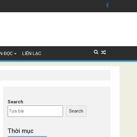
n Mỹ'
ây Lan
N ĐỌC
LIÊN LẠC
Search
Search
Thời mục