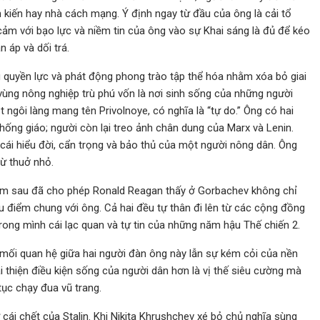
h kiến ​​hay nhà cách mạng. Ý định ngay từ đầu của ông là cải tổ
cảm với bạo lực và niềm tin của ông vào sự Khai sáng là đủ để kéo
 áp và dối trá.
g quyền lực và phát động phong trào tập thể hóa nhằm xóa bỏ giai
ùng nông nghiệp trù phú vốn là nơi sinh sống của những người
ngôi làng mang tên Privolnoye, có nghĩa là “tự do.” Ông có hai
hống giáo; người còn lại treo ảnh chân dung của Marx và Lenin.
cái hiểu đời, cẩn trọng và bảo thủ của một người nông dân. Ông
 ​​thuở nhỏ.
ăm sau đã cho phép Ronald Reagan thấy ở Gorbachev không chỉ
 điểm chung với ông. Cả hai đều tự thân đi lên từ các cộng đồng
ong mình cái lạc quan và tự tin của những năm hậu Thế chiến 2.
ả mối quan hệ giữa hai người đàn ông này lẫn sự kém cỏi của nền
i thiện điều kiện sống của người dân hơn là vị thế siêu cường mà
tục chạy đua vũ trang.
ừ cái chết của Stalin. Khi Nikita Khrushchev xé bỏ chủ nghĩa sùng