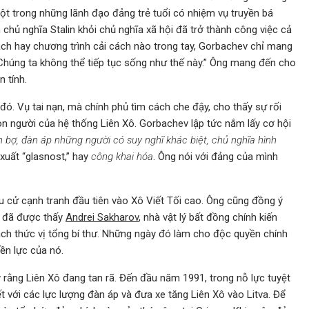
ột trong những lãnh đạo đảng trẻ tuổi có nhiệm vụ truyền bá
chủ nghĩa Stalin khỏi chủ nghĩa xã hội đã trở thành công việc cả
ch hay chương trình cải cách nào trong tay, Gorbachev chỉ mang
 “Chúng ta không thể tiếp tục sống như thế này.” Ông mang đến cho
 tính.
. Vụ tai nạn, mà chính phủ tìm cách che đậy, cho thấy sự rối
n người của hệ thống Liên Xô. Gorbachev lập tức nắm lấy cơ hội
nh bợ, đàn áp những người có suy nghĩ khác biệt, chủ nghĩa hình
xuất “glasnost,” hay
công khai hóa
. Ông nói với đảng của mình
u cử cạnh tranh đầu tiên vào Xô Viết Tối cao. Ông cũng đồng ý
ời đã được thấy
Andrei Sakharov
, nhà vật lý bất đồng chính kiến ​​
ch thức vị tổng bí thư. Những ngày đó làm cho độc quyền chính
ền lực của nó.
 rằng Liên Xô đang tan rã. Đến đầu năm 1991, trong nỗ lực tuyệt
kết với các lực lượng đàn áp và đưa xe tăng Liên Xô vào Litva. Để