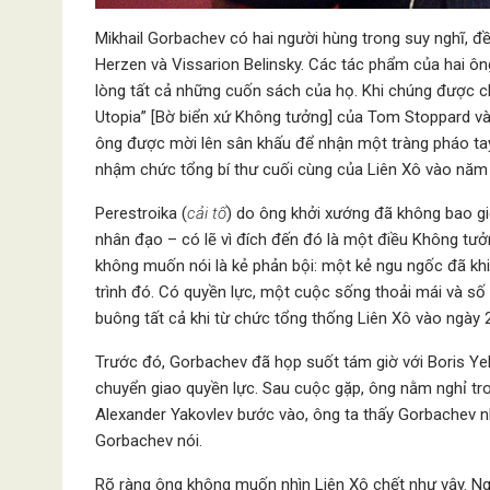
Mikhail Gorbachev có hai người hùng trong suy nghĩ, đề
Herzen và Vissarion Belinsky. Các tác phẩm của hai ô
lòng tất cả những cuốn sách của họ. Khi chúng được c
Utopia” [Bờ biển xứ Không tưởng] của Tom Stoppard vào
ông được mời lên sân khấu để nhận một tràng pháo tay n
nhậm chức tổng bí thư cuối cùng của Liên Xô vào năm
Perestroika (
cải tổ
) do ông khởi xướng đã không bao gi
nhân đạo – có lẽ vì đích đến đó là một điều Không tưởn
không muốn nói là kẻ phản bội: một kẻ ngu ngốc đã khi
trình đó. Có quyền lực, một cuộc sống thoải mái và số
buông tất cả khi từ chức tổng thống Liên Xô vào ngày
Trước đó, Gorbachev đã họp suốt tám giờ với Boris Yelt
chuyển giao quyền lực. Sau cuộc gặp, ông nằm nghỉ tr
Alexander Yakovlev bước vào, ông ta thấy Gorbachev 
Gorbachev nói.
Rõ ràng ông không muốn nhìn Liên Xô chết như vậy. Ngư