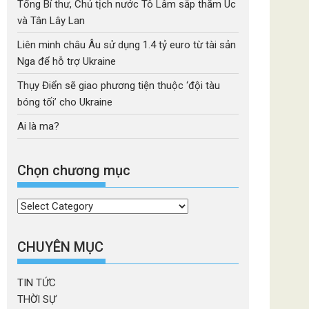
Tổng Bí thư, Chủ tịch nước Tô Lâm sắp thăm Úc
và Tân Lây Lan
Liên minh châu Âu sử dụng 1.4 tỷ euro từ tài sản
Nga để hỗ trợ Ukraine
Thụy Điển sẽ giao phương tiện thuộc ‘đội tàu
bóng tối’ cho Ukraine
Ai là ma?
Chọn chương mục
Chọn
chương
mục
CHUYÊN MỤC
TIN TỨC
THỜI SỰ