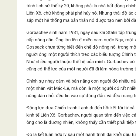
trình lịch sử thế kỷ 20, không phải là nhà bất đồng chín
Liên Xô, chứ không phải phá hủy nó. Nhưng thái độ ác 
sập một hệ thống mà bản thân nó được tạo nên bởi đàn
Gorbachev sinh năm 1931, ngay sau khi Stalin tập trun
cấp nông dân. Ông lớn lên ở miền nam nước Nga, một v
Cossack chưa từng biết đến chế độ nông nô, trong một 
người ông: một người thích treo các biểu tượng Chính t
Như nhiều người thuộc thế hệ của mình, Gorbachev có 
cũng có thể lực của một người đã đi làm nông trường từ
Chính sự nhạy cảm và bản năng con người đó nhiều n
một nhân vật Mác-Lê, mà còn là một người có rất nhiều
nông dân nhỏ, đều tin vào sự đứng đắn, và đều mang tr
Động lực đưa Chiến tranh Lạnh đi đến hồi kết tới từ c
kinh tế Liên Xô. Gorbachev, người quan tâm đến việc cả
ông cho là đương nhiên, không thấy cần thiết phải tiếp 
Đó là kết luận hợp lý sau một hành trình dài khởi đầu t