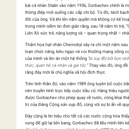
bái cá nhân Stalin vào năm 1956, Gorbachev chính là m
thông điệp mới xuống các cấp chi bộ. Từ đó, tách bạch 
đời của ông. Và khi lên nắm quyền mà không có kế hoạ
trong mình niềm tin đơn giản rằng, sau 18 năm trì trệ,
Liên Xô sức trẻ, năng lượng và – quan trọng nhất – nhân
Thảm họa hạt nhân Chernobyl xảy ra chỉ một năm sau đó
loạn chức năng, kiêu ngạo và coi thường mạng sống co
của mình và lên án một hệ thống
“bị suy đồi bởi bọn nị
thức, quan hệ cá nhân và gia tộc.”
Thay vào đó, ông đề 
rằng đây mới là chủ nghĩa xã hội đích thực.
Trên tinh thần đó, vào năm 1989 ông tuyên bố cuộc bầ
nên truyền hình trực tiếp cuộc bầu cử. Hàng triệu ngư
được Gorbachev cho phép quay về nước, công khai thá
trị của Đảng Cộng sản sụp đổ, cùng với sự bí ẩn về quy
Đây cũng là tín hiệu cho tất cả các nước cộng hòa thấy
vọng để giữ lại liên bang, Gorbachev đã liều mình liên 