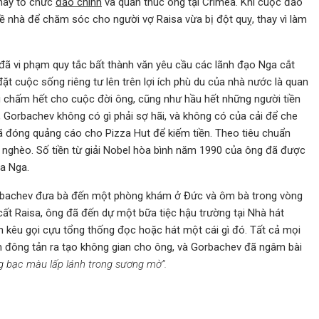
 này tổ chức
đảo chính
và quản thúc ông tại Crimea. Khi cuộc đảo
ề nhà để chăm sóc cho người vợ Raisa vừa bị đột quỵ, thay vì làm
đã vi phạm quy tắc bất thành văn yêu cầu các lãnh đạo Nga cắt
t cuộc sống riêng tư lên trên lợi ích phù du của nhà nước là quan
u chấm hết cho cuộc đời ông, cũng như hầu hết những người tiền
 Gorbachev không có gì phải sợ hãi, và không có của cải để che
ã đóng quảng cáo cho Pizza Hut để kiếm tiền. Theo tiêu chuẩn
 nghèo. Số tiền từ giải Nobel hòa bình năm 1990 của ông đã được
a Nga.
rbachev đưa bà đến một phòng khám ở Đức và ôm bà trong vòng
ất Raisa, ông đã đến dự một bữa tiệc hậu trường tại Nhà hát
 kêu gọi cựu tổng thống đọc hoặc hát một cái gì đó. Tất cả mọi
m đông tản ra tạo không gian cho ông, và Gorbachev đã ngâm bài
g bạc màu lấp lánh trong sương mờ”.