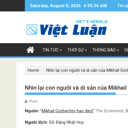
Skip
Saturday, August 8, 2026
6:55:27 AM
Tin c
to
content
TIN TỨC
THỜI SỰ
THÔNG BÁO
D
Home
Nhìn lại con người và di sản của Mikhail Go
Nhìn lại con người và di sản của Mikhai
Pham
Nguồn:
“
Mikhail Gorbachev has died
,”
The Economist
, 
Người dịch:
Đỗ Đặng Nhật Huy