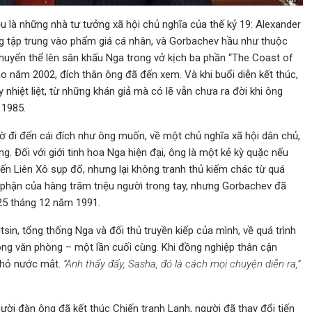
u là những nhà tư tưởng xã hội chủ nghĩa của thế kỷ 19: Alexander
ng tập trung vào phẩm giá cá nhân, và Gorbachev hầu như thuộc
huyển thể lên sân khấu Nga trong vở kịch ba phần “The Coast of
 năm 2002, đích thân ông đã đến xem. Và khi buổi diễn kết thúc,
hiệt liệt, từ những khán giả mà có lẽ vẫn chưa ra đời khi ông
 1985.
ờ đi đến cái đích như ông muốn, về một chủ nghĩa xã hội dân chủ,
g. Đối với giới tinh hoa Nga hiện đại, ông là một kẻ kỳ quặc nếu
ến Liên Xô sụp đổ, nhưng lại không tranh thủ kiếm chác từ quá
 phận của hàng trăm triệu người trong tay, nhưng Gorbachev đã
 25 tháng 12 năm 1991.
sin, tổng thống Nga và đối thủ truyền kiếp của mình, về quá trình
ong văn phòng – một lần cuối cùng. Khi đồng nghiệp thân cận
nhỏ nước mắt.
“Anh thấy đấy, Sasha, đó là cách mọi chuyện diễn ra,”
ời đàn ông đã kết thúc Chiến tranh Lạnh, người đã thay đổi tiến