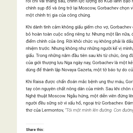
rồi chỉ vài tháng sau, chính lực lượng do KGB lãnh đạo
chính sụp đổ và ông trở lại Moscow, Gorbachev chọn v
một chính trị gia của công chúng.
Khi dành tình cảm không giấu giếm cho vợ, Gorbachev 
bỏ hoàn toàn cuộc sống riêng tư. Nhưng một lần nữa, đặ
điểm chính của ông. Rời khỏi chức vụ không phải là dấ
nhiệm trước. Nhưng không như những người kế vị mình,
giấu. Trong những năm đầu tiên sau khi từ chức, ông đ
của giới thượng lưu Nga ngày nay, Gorbachev là một kẻ
dùng để thành lập Novaya Gazeta, một tờ báo tự do củ
Khi Raisa được chẩn đoán mắc bệnh ung thư máu, Go
tay còn nguyên chất nông dân của mình. Sau khi chôn c
Nghệ thuật Moscow. Ngẫu hứng, một diễn viên đứng lên
người đều sững sờ vì xấu hổ, ngoại trừ Gorbachev. Đá
thơ của Lermontov,
“Tôi một mình lên đường. Con đườn
Share this: