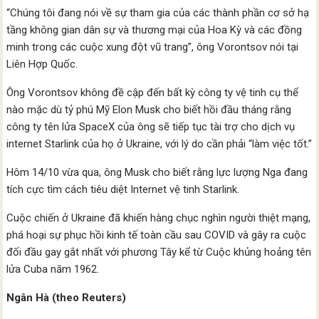
“Chúng tôi đang nói về sự tham gia của các thành phần cơ sở hạ
tầng không gian dân sự và thương mại của Hoa Kỳ và các đồng
minh trong các cuộc xung đột vũ trang”, ông Vorontsov nói tại
Liên Hợp Quốc.
Ông Vorontsov không đề cập đến bất kỳ công ty vệ tinh cụ thể
nào mặc dù tỷ phú Mỹ Elon Musk cho biết hồi đầu tháng rằng
công ty tên lửa SpaceX của ông sẽ tiếp tục tài trợ cho dịch vụ
internet Starlink của họ ở Ukraine, với lý do cần phải “làm việc tốt.”
Hôm 14/10 vừa qua, ông Musk cho biết rằng lực lượng Nga đang
tích cực tìm cách tiêu diệt Internet vệ tinh Starlink.
Cuộc chiến ở Ukraine đã khiến hàng chục nghìn người thiệt mạng,
phá hoại sự phục hồi kinh tế toàn cầu sau COVID và gây ra cuộc
đối đầu gay gắt nhất với phương Tây kể từ Cuộc khủng hoảng tên
lửa Cuba năm 1962.
Ngân Hà (theo Reuters)