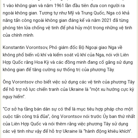
1 vào không gian và năm 1961 lần đầu tiên đưa con người ra
ngoài không gian. Tương tự như Mỹ và Trung Quốc, Nga có khả
năng tấn công ngoài không gian đáng kể và năm 2021 đã từng
phóng tên lửa chống vệ tinh để phá hủy một trong những vệ tinh
của chính mình.
Konstantin Vorontsov, Phó giám đốc Bộ Ngoại giao Nga về
không phổ biến vũ khí và kiểm soát vũ khí của Nga, nói với Liên
Hợp Quốc rằng Hoa Kỳ và các đồng minh đang cố gắng sử dụng
không gian để tăng cường sự thống trị của phương Tây.
Ông Vorontsov cho biết việc sử dụng các vệ tinh của phương Tây
để hỗ trợ nỗ lực chiến tranh của Ukraine là “một xu hướng cực kỳ
nguy hiểm”.
“Cơ sở hạ tầng bán dân sự có thể là mục tiêu hợp pháp cho một
cuộc tấn công trả đũa”, ông Vorontsov nói trước Ủy ban thứ nhất
của Liên Hợp Quốc và nói thêm rằng việc phương Tây sử dụng
các vệ tinh như vậy để hỗ trợ Ukraine là “hành động khiêu khích”.