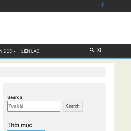
n Mỹ'
ây Lan
N ĐỌC
LIÊN LẠC
Search
Search
Thời mục