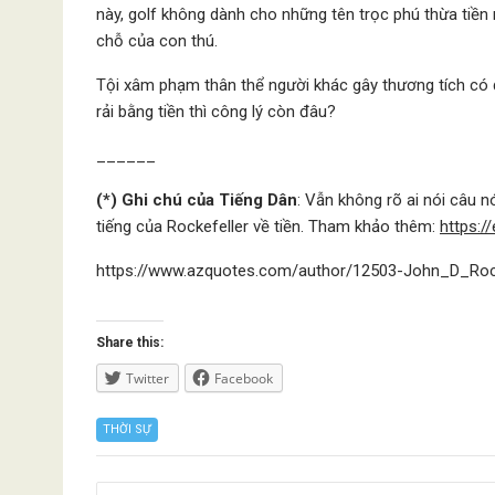
này, golf không dành cho những tên trọc phú thừa tiền
chỗ của con thú.
Tội xâm phạm thân thể người khác gây thương tích có đ
rải bằng tiền thì công lý còn đâu?
______
(*) Ghi chú của Tiếng Dân
: Vẫn không rõ ai nói câu 
tiếng của Rockefeller về tiền. Tham khảo thêm:
https:/
https://www.azquotes.com/author/12503-John_D_Roc
Share this:
Twitter
Facebook
THỜI SỰ
Posts