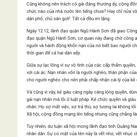
Cũng không nên trách cô gái đáng thương ấy, cộng đồng
chức nào của nhà nước lên tiếng chưa? Hay chỉ nửa vờ
dân phố, chủ sân golf. Tất cả đều im lặng.
Ngày 12.12, lãnh đạo quận Ngũ Hành Sơn đã giao Công 
đạo quận Ngũ Hành Sơn, cơ quan này đang chờ công an
người và hành động khốn nạn của nó biết bao người chứn
thời gian để cả hai dàn xếp.
Giữa sự lạc lõng vì sự vô tình của các cấp thẩm quyền,
với cái ác. Nạn nhân vốn là người nghèo, thân phận của
cho người nghèo cho nên phải chấp nhận cái lý của kẻ c
Và cũng vì vậy, kẻ giàu càng ngày càng lộng quyền, dùn
gái nạn nhân mà lỗi ở luật pháp. Kẻ chức quyền và giàu
nhân. Họ sợ mất việc, sợ trả thù, sợ tương lai không lối
Xã hội, cộng đồng mạng lên tiếng nhưng cũng chẳng làm
Tuy nhiên, dư luận xã hội mong lãnh đạo tinh Quảng Na
nhân dân. Sự có mặt của tên này là vết nhơ, vết nhục 