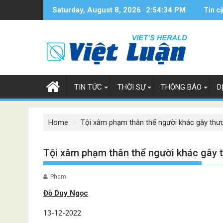
Skip
Saturday, August 8, 2026
2:54:35 PM
Tin c
to
content
TIN TỨC
THỜI SỰ
THÔNG BÁO
D
Home
Tội xâm phạm thân thể người khác gây thươn
Tội xâm phạm thân thể người khác gây t
Pham
Đỗ Duy Ngọc
13-12-2022