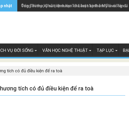
ập nhật
Ông Trump ký sắc lệnh hạn chế luật 'sinh ở Mỹ là công dâ
Tổng Bí thư, Chủ tịch nước Tô Lâm sắp thăm Úc và Tân L
ỊCH VỤ ĐỜI SỐNG
VĂN HỌC NGHỆ THUẬT
TẠP LỤC
BẠ
g tích có đủ điều kiện để ra toà
hương tích có đủ điều kiện để ra toà