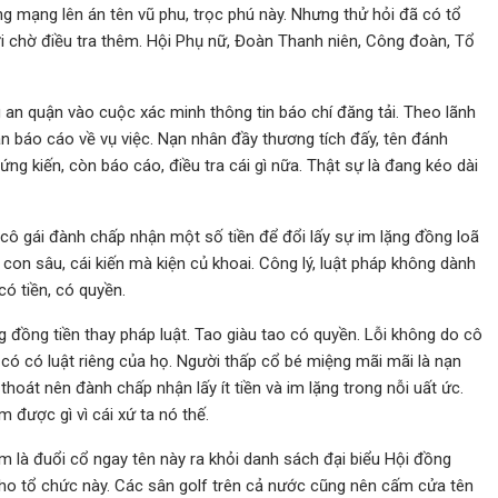
 mạng lên án tên vũ phu, trọc phú này. Nhưng thử hỏi đã có tổ
i chờ điều tra thêm. Hội Phụ nữ, Đoàn Thanh niên, Công đoàn, Tổ
an quận vào cuộc xác minh thông tin báo chí đăng tải. Theo lãnh
 báo cáo về vụ việc. Nạn nhân đầy thương tích đấy, tên đánh
g kiến, còn báo cáo, điều tra cái gì nữa. Thật sự là đang kéo dài
 cô gái đành chấp nhận một số tiền để đổi lấy sự im lặng đồng loã
 con sâu, cái kiến mà kiện củ khoai. Công lý, luật pháp không dành
ó tiền, có quyền.
g đồng tiền thay pháp luật. Tao giàu tao có quyền. Lỗi không do cô
 có có luật riêng của họ. Người thấp cổ bé miệng mãi mãi là nạn
 thoát nên đành chấp nhận lấy ít tiền và im lặng trong nỗi uất ức.
 được gì vì cái xứ ta nó thế.
m là đuổi cổ ngay tên này ra khỏi danh sách đại biểu Hội đồng
cho tổ chức này. Các sân golf trên cả nước cũng nên cấm cửa tên