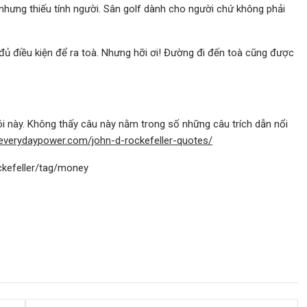
 nhưng thiếu tính người. Sân golf dành cho người chứ không phải
ủ điều kiện để ra toà. Nhưng hỡi ơi! Đường đi đến toà cũng được
nói này. Không thấy câu này nằm trong số những câu trích dẫn nổi
/everydaypower.com/john-d-rockefeller-quotes/
kefeller/tag/money