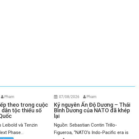
Pham
07/08/2026
Pham
iếp theo trong cuộc
Kỷ nguyên Ấn Độ Dương – Thái
 dân tộc thiểu số
Bình Dương của NATO đã khép
 Quốc
lại
 Leibold và Tenzin
Nguồn: Sebastian Contin Trillo-
ext Phase...
Figueroa, “NATO’s Indo-Pacific era is