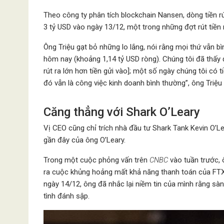
Theo công ty phân tích blockchain Nansen, dòng tiền rút 
3 tỷ USD vào ngày 13/12, một trong những đợt rút tiền r
Ông Triệu gạt bỏ những lo lắng, nói rằng mọi thứ vẫn b
hôm nay (khoảng 1,14 tỷ USD ròng). Chúng tôi đã thấy đ
rút ra lớn hơn tiền gửi vào]; một số ngày chúng tôi có ti
đó vẫn là công việc kinh doanh bình thường”, ông Triệu
Căng thẳng với Shark O’Leary
Vị CEO cũng chỉ trích nhà đầu tư Shark Tank Kevin O’Lea
gần đây của ông O’Leary.
Trong một cuộc phỏng vấn trên
CNBC
vào tuần trước, 
ra cuộc khủng hoảng mất khả năng thanh toán của FTX
ngày 14/12, ông đã nhắc lại niềm tin của mình rằng sàn
tình đánh sập.