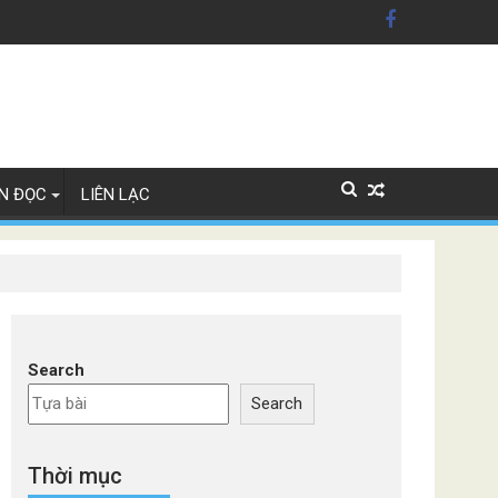
n Mỹ'
ây Lan
N ĐỌC
LIÊN LẠC
Search
Search
Thời mục