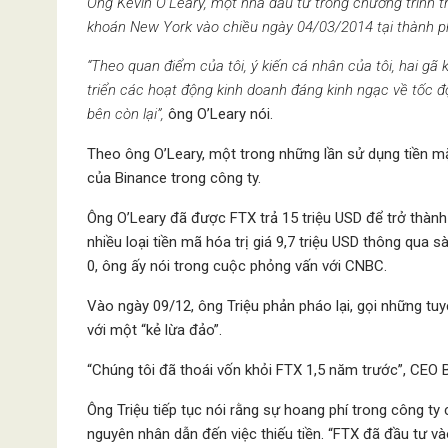
Ông Kevin O’Leary, một nhà đầu tư trong chương trình tr
khoán New York vào chiều ngày 04/03/2014 tại thành p
“Theo quan điểm của tôi, ý kiến cá nhân của tôi, hai g
triển các hoạt động kinh doanh đáng kinh ngạc về tốc độ
bên còn lại”,
ông O’Leary nói.
Theo ông O’Leary, một trong những lần sử dụng tiền m
của Binance trong công ty.
Ông O’Leary đã được FTX trả 15 triệu USD để trở thàn
nhiều loại tiền mã hóa trị giá 9,7 triệu USD thông qua 
0, ông ấy nói trong cuộc phỏng vấn với CNBC.
Vào ngày 09/12, ông Triệu phản pháo lại, gọi những tuy
với một “kẻ lừa đảo”.
“Chúng tôi đã thoái vốn khỏi FTX 1,5 năm trước”, CEO Bi
Ông Triệu tiếp tục nói rằng sự hoang phí trong công ty
nguyên nhân dẫn đến việc thiếu tiền. “FTX đã đầu tư vào