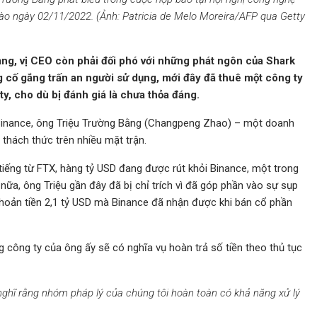
ào ngày 02/11/2022. (Ảnh: Patricia de Melo Moreira/AFP qua Getty
n tảng, vị CEO còn phải đối phó với những phát ngôn của Shark
 cố gắng trấn an người sử dụng, mới đây đã thuê một công ty
ty, cho dù bị đánh giá là chưa thỏa đáng.
Binance, ông Triệu Trường Bằng (Changpeng Zhao) – một doanh
thách thức trên nhiều mặt trận.
tiếng từ FTX, hàng tỷ USD đang được rút khỏi Binance, một trong
 nữa, ông Triệu gần đây đã bị chỉ trích vì đã góp phần vào sự sụp
 khoản tiền 2,1 tỷ USD mà Binance đã nhận được khi bán cổ phần
 công ty của ông ấy sẽ có nghĩa vụ hoàn trả số tiền theo thủ tục
i nghĩ rằng nhóm pháp lý của chúng tôi hoàn toàn có khả năng xử lý