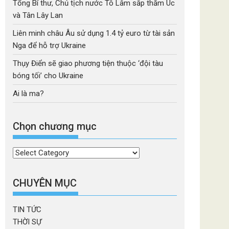
Tổng Bí thư, Chủ tịch nước Tô Lâm sắp thăm Úc
và Tân Lây Lan
Liên minh châu Âu sử dụng 1.4 tỷ euro từ tài sản
Nga để hỗ trợ Ukraine
Thụy Điển sẽ giao phương tiện thuộc ‘đội tàu
bóng tối’ cho Ukraine
Ai là ma?
Chọn chương mục
Chọn
chương
mục
CHUYÊN MỤC
TIN TỨC
THỜI SỰ