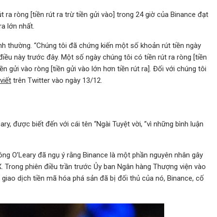
ra ròng [tiền rút ra trừ tiền gửi vào] trong 24 giờ của Binance đạt
a lớn nhất.
ình thường. “Chúng tôi đã chứng kiến một số khoản rút tiền ngày
iều này trước đây. Một số ngày chúng tôi có tiền rút ra ròng [tiền
ền gửi vào ròng [tiền gửi vào lớn hơn tiền rút ra]. Đối với chúng tôi
viết
trên Twitter vào ngày 13/12.
ry, được biết đến với cái tên “Ngài Tuyệt vời, ”vì những bình luận
ông O’Leary đã ngụ ý rằng Binance là một phần nguyên nhân gây
. Trong phiên điều trần trước Ủy ban Ngân hàng Thượng viện vào
 giao dịch tiền mã hóa phá sản đã bị đối thủ của nó, Binance, cố