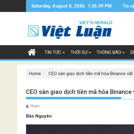
Skip
Saturday, August 8, 2026
1:26:40 PM
Tin c
to
content
TIN TỨC
THỜI SỰ
THÔNG BÁO
D
Home
CEO sàn giao dịch tiền mã hóa Binance vất
CEO sàn giao dịch tiền mã hóa Binance 
Pham
Bảo Nguyên