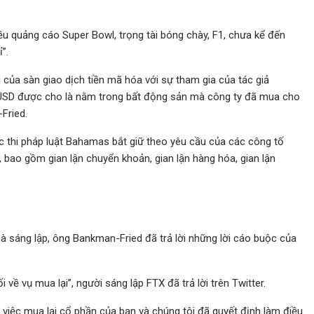
ều quảng cáo Super Bowl, trọng tài bóng chày, F1, chưa kể đến
”.
của sàn giao dịch tiền mã hóa với sự tham gia của tác giả
iệu USD được cho là nằm trong bất động sản mà công ty đã mua cho
Fried.
 thi pháp luật Bahamas bắt giữ theo yêu cầu của các công tố
, bao gồm gian lận chuyển khoản, gian lận hàng hóa, gian lận
hà sáng lập, ông Bankman-Fried đã trả lời những lời cáo buộc của
về vụ mua lại”, người sáng lập FTX đã trả lời trên Twitter.
việc mua lại cổ phần của bạn và chúng tôi đã quyết định làm điều