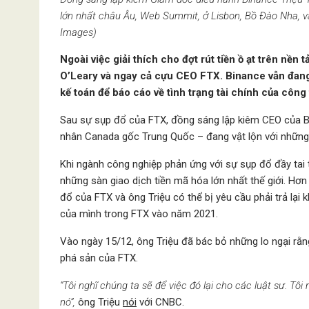
lớn nhất châu Âu, Web Summit, ở Lisbon, Bồ Đào Nha, v
Images)
Ngoài việc giải thích cho đợt rút tiền ồ ạt trên nề
O’Leary và ngay cả cựu CEO FTX. Binance vẫn đang
kế toán để báo cáo về tình trạng tài chính của công 
Sau sự sụp đổ của FTX, đồng sáng lập kiêm CEO của 
nhân Canada gốc Trung Quốc – đang vật lộn với những 
Khi ngành công nghiệp phản ứng với sự sụp đổ đầy tai 
những sàn giao dịch tiền mã hóa lớn nhất thế giới. Hơn
đổ của FTX và ông Triệu có thể bị yêu cầu phải trả lại
của mình trong FTX vào năm 2021.
Vào ngày 15/12, ông Triệu đã bác bỏ những lo ngại rằng
phá sản của FTX.
“Tôi nghĩ chúng ta sẽ để việc đó lại cho các luật sư. Tô
nó”,
ông Triệu
nói
với CNBC.