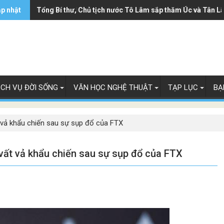
ập nhật
Ông Trump ký sắc lệnh hạn chế luật 'sinh ở Mỹ là công dâ
Tổng Bí thư, Chủ tịch nước Tô Lâm sắp thăm Úc và Tân L
ỊCH VỤ ĐỜI SỐNG
VĂN HỌC NGHỆ THUẬT
TẠP LỤC
BẠ
 vả khẩu chiến sau sự sụp đổ của FTX
vất vả khẩu chiến sau sự sụp đổ của FTX