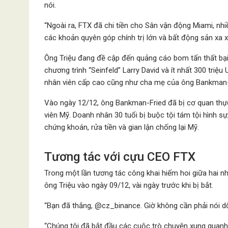
nói.
“Ngoài ra, FTX đã chi tiền cho Sân vận động Miami, nhi
các khoản quyên góp chính trị lớn và bất động sản xa xỉ
Ông Triệu đang đề cập đến quảng cáo bom tấn thất bại 
chương trình “Seinfeld” Larry David và ít nhất 300 tr
nhân viên cấp cao cũng như cha mẹ của ông Bankman-
Vào ngày 12/12, ông Bankman-Fried đã bị cơ quan thực
viên Mỹ. Doanh nhân 30 tuổi bị buộc tội tám tội hình sự
chứng khoán, rửa tiền và gian lận chống lại Mỹ.
Tương tác với cựu CEO FTX
Trong một lần tương tác công khai hiếm hoi giữa hai n
ông Triệu vào ngày 09/12, vài ngày trước khi bị bắt.
“Bạn đã thắng, @cz_binance. Giờ không cần phải nói dối 
“Chúng tôi đã bắt đầu các cuộc trò chuyện xung quanh 