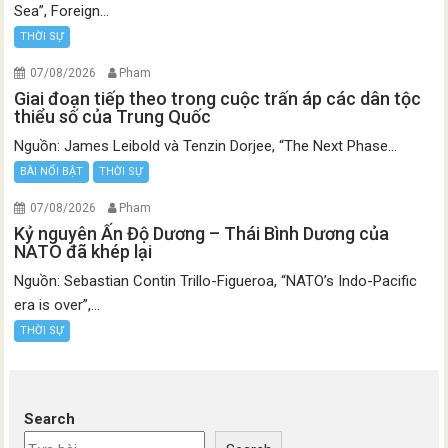
Sea”, Foreign...
THỜI SỰ
07/08/2026
Pham
Giai đoạn tiếp theo trong cuộc trấn áp các dân tộc
thiểu số của Trung Quốc
Nguồn: James Leibold và Tenzin Dorjee, “The Next Phase...
BÀI NỔI BẬT
THỜI SỰ
07/08/2026
Pham
Kỷ nguyên Ấn Độ Dương – Thái Bình Dương của
NATO đã khép lại
Nguồn: Sebastian Contin Trillo-Figueroa, “NATO’s Indo-Pacific
era is over”,...
THỜI SỰ
Search