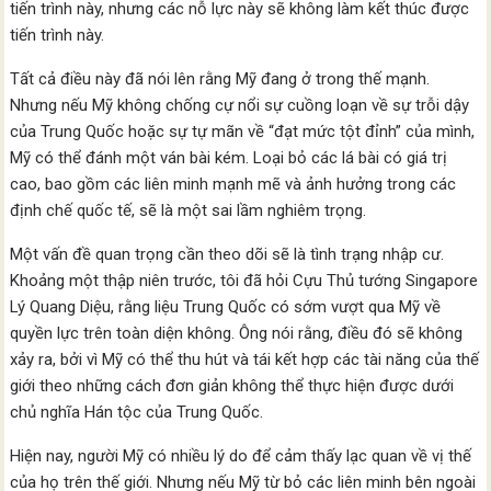
tiến trình này, nhưng các nỗ lực này sẽ không làm kết thúc được
tiến trình này.
Tất cả điều này đã nói lên rằng Mỹ đang ở trong thế mạnh.
Nhưng nếu Mỹ không chống cự nổi sự cuồng loạn về sự trỗi dậy
của Trung Quốc hoặc sự tự mãn về “đạt mức tột đỉnh” của mình,
Mỹ có thể đánh một ván bài kém. Loại bỏ các lá bài có giá trị
cao, bao gồm các liên minh mạnh mẽ và ảnh hưởng trong các
định chế quốc tế, sẽ là một sai lầm nghiêm trọng.
Một vấn đề quan trọng cần theo dõi sẽ là tình trạng nhập cư.
Khoảng một thập niên trước, tôi đã hỏi Cựu Thủ tướng Singapore
Lý Quang Diệu, rằng liệu Trung Quốc có sớm vượt qua Mỹ về
quyền lực trên toàn diện không. Ông nói rằng, điều đó sẽ không
xảy ra, bởi vì Mỹ có thể thu hút và tái kết hợp các tài năng của thế
giới theo những cách đơn giản không thể thực hiện được dưới
chủ nghĩa Hán tộc của Trung Quốc.
Hiện nay, người Mỹ có nhiều lý do để cảm thấy lạc quan về vị thế
của họ trên thế giới. Nhưng nếu Mỹ từ bỏ các liên minh bên ngoài