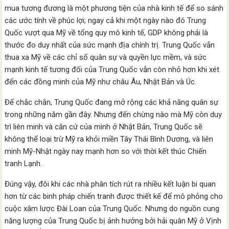
mua tương đương là một phương tiện của nhà kinh tế để so sánh
các ước tính về phúc lợi; ngay cả khi một ngày nào đó Trung
Quốc vượt qua Mỹ về tổng quy mô kinh tế, GDP không phải là
thước đo duy nhất của sức mạnh địa chính trị. Trung Quốc vẫn
thua xa Mỹ về các chỉ số quân sự và quyền lực mềm, và sức
mạnh kinh tế tương đối của Trung Quốc vẫn còn nhỏ hơn khi xét
đến các đồng minh của Mỹ như châu Âu, Nhật Bản và Úc.
Để chắc chắn, Trung Quốc đang mở rộng các khả năng quân sự
trong những năm gần đây. Nhưng đến chừng nào mà Mỹ còn duy
trì liên minh và căn cứ của mình ở Nhật Bản, Trung Quốc sẽ
không thể loại trừ Mỹ ra khỏi miền Tây Thái Bình Dương, và liên
minh Mỹ-Nhật ngày nay mạnh hơn so với thời kết thúc Chiến
tranh Lạnh.
Đúng vậy, đôi khi các nhà phân tích rút ra nhiều kết luận bi quan
hơn từ các binh pháp chiến tranh được thiết kế để mô phỏng cho
cuộc xâm lược Đài Loan của Trung Quốc. Nhưng do nguồn cung
năng lượng của Trung Quốc bị ảnh hưởng bởi hải quân Mỹ ở Vịnh