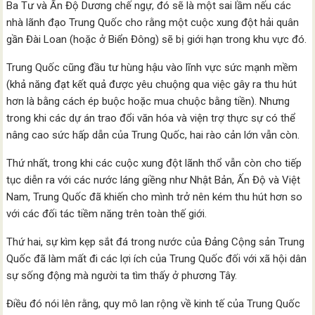
Ba Tư và Ấn Độ Dương chế ngự, đó sẽ là một sai lầm nếu các
nhà lãnh đạo Trung Quốc cho rằng một cuộc xung đột hải quân
gần Đài Loan (hoặc ở Biển Đông) sẽ bị giới hạn trong khu vực đó.
Trung Quốc cũng đầu tư hùng hậu vào lĩnh vực sức mạnh mềm
(khả năng đạt kết quả được yêu chuộng qua việc gây ra thu hút
hơn là bằng cách ép buộc hoặc mua chuộc bằng tiền). Nhưng
trong khi các dự án trao đổi văn hóa và viện trợ thực sự có thể
nâng cao sức hấp dẫn của Trung Quốc, hai rào cản lớn vẫn còn.
Thứ nhất, trong khi các cuộc xung đột lãnh thổ vẫn còn cho tiếp
tục diễn ra với các nước láng giềng như Nhật Bản, Ấn Độ và Việt
Nam, Trung Quốc đã khiến cho mình trở nên kém thu hút hơn so
với các đối tác tiềm năng trên toàn thế giới.
Thứ hai, sự kìm kẹp sắt đá trong nước của Đảng Cộng sản Trung
Quốc đã làm mất đi các lợi ích của Trung Quốc đối với xã hội dân
sự sống động mà người ta tìm thấy ở phương Tây.
Điều đó nói lên rằng, quy mô lan rộng về kinh tế của Trung Quốc