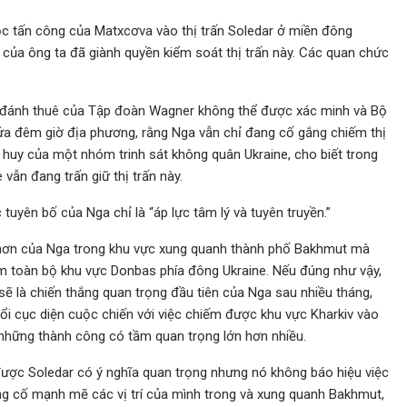
ộc tấn công của Matxcơva vào thị trấn Soledar ở miền đông
g của ông ta đã giành quyền kiểm soát thị trấn này. Các quan chức
nh đánh thuê của Tập đoàn Wagner không thể được xác minh và Bộ
nửa đêm giờ địa phương, rằng Nga vẫn chỉ đang cố gắng chiếm thị
ỉ huy của một nhóm trinh sát không quân Ukraine, cho biết trong
vẫn đang trấn giữ thị trấn này.
 tuyên bố của Nga chỉ là “áp lực tâm lý và tuyên truyền.”
n hơn của Nga trong khu vực xung quanh thành phố Bakhmut mà
m toàn bộ khu vực Donbas phía đông Ukraine. Nếu đúng như vậy,
sẽ là chiến thắng quan trọng đầu tiên của Nga sau nhiều tháng,
đổi cục diện cuộc chiến với việc chiếm được khu vực Kharkiv vào
 những thành công có tầm quan trọng lớn hơn nhiều.
ược Soledar có ý nghĩa quan trọng nhưng nó không báo hiệu việc
ng cố mạnh mẽ các vị trí của mình trong và xung quanh Bakhmut,