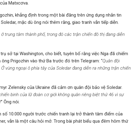
o của Matxcơva.
gozhin, khẳng định trong một bài đăng trên ứng dụng nhắn tin
oledar, mặc dù ông nói thêm rằng, giao tranh vẫn tiếp diễn.
ở trung tâm thành phố, trong đó các trận chiến đô thị đang diễn
rụ sở tại Washington, cho biết, tuyên bố rằng việc Nga đã chiếm
a ông Prigozhin vào thứ Ba trước đó trên Telegram: “
Quân đội
Ở vùng ngoại ô phía tây của Soledar đang diễn ra những trận chiến
myr Zelensky của Ukraine đã cảm ơn quân đội bảo vệ Soledar.
chiến binh của lữ đoàn cơ giới không quân riêng biệt thứ 46 vì sự
!
” Ông nói.
 số 10.000 người trước chiến tranh lại trở thành tâm điểm của
ner, vẫn là một câu hỏi mở. Trong bài phát biểu qua đêm hôm thứ