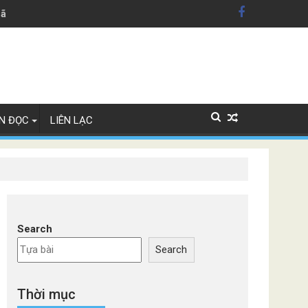
hãng xe Đức
N ĐỌC
LIÊN LẠC
Search
Search
Thời mục