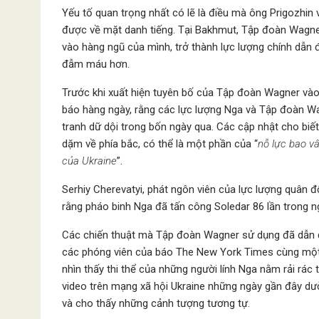
Yếu tố quan trọng nhất có lẽ là điều mà ông Prigozhin
được về mặt danh tiếng. Tại Bakhmut, Tập đoàn Wagne
vào hàng ngũ của mình, trở thành lực lượng chính dẫn 
đẫm máu hơn.
Trước khi xuất hiện tuyên bố của Tập đoàn Wagner vào
báo hàng ngày, rằng các lực lượng Nga và Tập đoàn Wa
tranh dữ dội trong bốn ngày qua. Các cập nhật cho bi
dặm về phía bắc, có thể là một phần của “
nỗ lực bao v
của Ukraine
”.
Serhiy Cherevatyi, phát ngôn viên của lực lượng quân đ
rằng pháo binh Nga đã tấn công Soledar 86 lần trong ng
Các chiến thuật mà Tập đoàn Wagner sử dụng đã dẫn đ
các phóng viên của báo The New York Times cùng một p
nhìn thấy thi thể của những người lính Nga nằm rải rác
video trên mạng xã hội Ukraine những ngày gần đây dườ
và cho thấy những cảnh tượng tương tự.