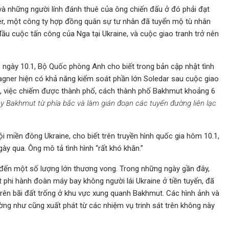
 và những người lính đánh thuê của ông chiến đấu ở đó phải đạt
r, một công ty hợp đồng quân sự tư nhân đã tuyển mộ tù nhân
đầu cuộc tấn công của Nga tại Ukraine, và cuộc giao tranh trở nên
 ngày 10.1, Bộ Quốc phòng Anh cho biết trong bản cập nhật tình
gner hiện có khả năng kiểm soát phần lớn Soledar sau cuộc giao
ết, việc chiếm được thành phố, cách thành phố Bakhmut khoảng 6
ây Bakhmut từ phía bắc và làm gián đoạn các tuyến đường liên lạc
ội miền đông Ukraine, cho biết trên truyền hình quốc gia hôm 10.1,
ày qua. Ông mô tả tình hình “rất khó khăn.”
ến một số lượng lớn thương vong. Trong những ngày gần đây,
hi hành đoàn máy bay không người lái Ukraine ở tiền tuyến, đã
 trên bãi đất trống ở khu vực xung quanh Bakhmut. Các hình ảnh và
ng như cũng xuất phát từ các nhiệm vụ trinh sát trên không này