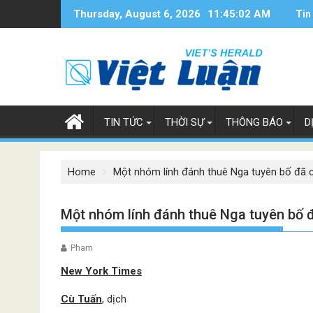
Skip
Thursday, August 6, 2026
11:45:03 AM
Tin
to
content
TIN TỨC
THỜI SỰ
THÔNG BÁO
D
Home
Một nhóm lính đánh thuê Nga tuyên bố đã c
Một nhóm lính đánh thuê Nga tuyên bố đ
Pham
New York Times
Cù Tuấn
, dịch