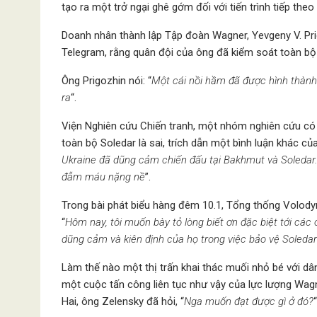
tạo ra một trở ngại ghê gớm đối với tiến trình tiếp the
Doanh nhân thành lập Tập đoàn Wagner, Yevgeny V. Pri
Telegram, rằng quân đội của ông đã kiểm soát toàn bộ S
Ông Prigozhin nói: “
Một cái nồi hầm đã được hình thành 
ra
“.
Viện Nghiên cứu Chiến tranh, một nhóm nghiên cứu có t
toàn bộ Soledar là sai, trích dẫn một bình luận khác củ
Ukraine đã dũng cảm chiến đấu tại Bakhmut và Soledar. 
đẫm máu nặng nề
”.
Trong bài phát biểu hàng đêm 10.1, Tổng thống Volody
“
Hôm nay, tôi muốn bày tỏ lòng biết ơn đặc biệt tới các 
dũng cảm và kiên định của họ trong việc bảo vệ Soledar
Làm thế nào một thị trấn khai thác muối nhỏ bé với dân
một cuộc tấn công liên tục như vậy của lực lượng Wag
Hai, ông Zelensky đã hỏi, “
Nga muốn đạt được gì ở đó?
“