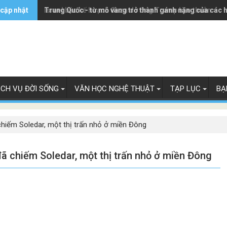
 cập nhật
Trung Quốc - từ mỏ vàng trở thành gánh nặng của các 
Israel bác kế hoạch Gaza do ông Trump hậu thuẫn
ỊCH VỤ ĐỜI SỐNG
VĂN HỌC NGHỆ THUẬT
TẠP LỤC
BẠ
hiếm Soledar, một thị trấn nhỏ ở miền Đông
ã chiếm Soledar, một thị trấn nhỏ ở miền Đông