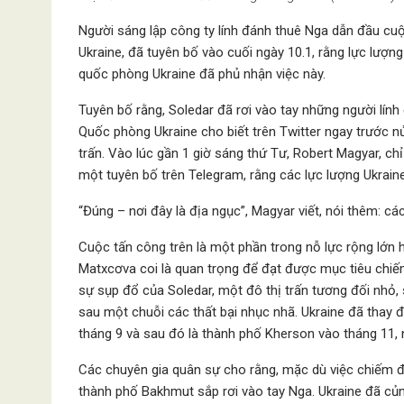
Người sáng lập công ty lính đánh thuê Nga dẫn đầu cu
Ukraine, đã tuyên bố vào cuối ngày 10.1, rằng lực lượn
quốc phòng Ukraine đã phủ nhận việc này.
Tuyên bố rằng, Soledar đã rơi vào tay những người lí
Quốc phòng Ukraine cho biết trên Twitter ngay trước 
trấn. Vào lúc gần 1 giờ sáng thứ Tư, Robert Magyar, ch
một tuyên bố trên Telegram, rằng các lực lượng Ukraine 
“Đúng – nơi đây là địa ngục”, Magyar viết, nói thêm: các
Cuộc tấn công trên là một phần trong nỗ lực rộng lớ
Matxcơva coi là quan trọng để đạt được mục tiêu chiế
sự sụp đổ của Soledar, một đô thị trấn tương đối nhỏ, 
sau một chuỗi các thất bại nhục nhã. Ukraine đã thay 
tháng 9 và sau đó là thành phố Kherson vào tháng 11,
Các chuyên gia quân sự cho rằng, mặc dù việc chiếm đ
thành phố Bakhmut sắp rơi vào tay Nga. Ukraine đã củ