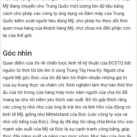
Mỹ đang chuyển cho Trung Quốc một lượng lớn dữ liệu bằng
cách cho phép các công ty ứng dụng và đám mây của Trung
Quốc kiểm soát người tiêu dùng Mỹ, cho phép họ theo dõi thói
quen mua hàng của khách hàng Mỹ, chứ chưa nói đến phần còn
lại của thế giới.
Góc nhìn
Quan điểm của tôi về chiến lược kinh tế kỹ thuật của ĐCSTQ bắt
nguồn từ thời tôi lớn lên ở vùng Trung Tây Hoa Kỳ. Người cha
người Mỹ gốc Đức của tôi đã làm tôi thấm nhuần những giá trị
của sự trung thực và chăm chỉ. Kinh nghiệm làm thợ hàn thời thơ
ấu của tôi trong cửa hàng máy móc năm người của cha tôi đã
mang lại cho tôi niềm yêu thích sản xuất. Bố tôi giải thích rằng
các công ty nhỏ như của ông là trái tim và linh hồn của động cơ
kinh tế Mỹ, giống như Mittelstand của Đức (các công ty vừa và
nhỏ nổi tiếng của Đức). Ông ấy đã dạy tôi rằng chìa khóa cho sức
mạnh sản xuất của Mỹ và Đức là sự cạnh tranh công bằng, giúp
thúc đẩy năng suất và nâng cao mức sống. Mục tiêu của ông ấy