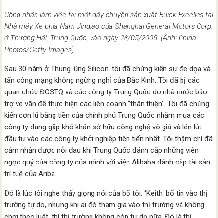
Công nhân làm việc tại một dây chuyền sản xuất Buick Excelles tại
Nhà máy Xe phía Nam Jinqiao của Shanghai General Motors Corp.
ở Thượng Hải, Trung Quốc, vào ngày 28/05/2005. (Ảnh: China
Photos/Getty Images)
Sau 30 năm ở Thung lũng Silicon, tôi đã chứng kiến sự đe dọa và
tấn công mạng không ngừng nghỉ của Bắc Kinh. Tôi đã bị các
quan chức ĐCSTQ và các công ty Trung Quốc do nhà nước bảo
trợ ve vãn để thực hiện các liên doanh “thân thiện”. Tôi đã chứng
kiến cơn lũ bằng tiền của chính phủ Trung Quốc nhằm mua các
công ty đang gặp khó khăn sở hữu công nghệ vô giá và lén lút
đầu tư vào các công ty khởi nghiệp tiên tiến nhất. Tôi thậm chí đã
cảm nhận được nỗi đau khi Trung Quốc đánh cắp những viên
ngọc quý của công ty của mình với việc Alibaba đánh cắp tài sản
trí tuệ của Ariba.
Đó là lúc tôi nghe thấy giọng nói của bố tôi: “Keith, bố tin vào thị
trường tự do, nhưng khi ai đó tham gia vào thị trường và không
chơi theo luật, thì thị trường không còn tự do nữa. Đó là thị