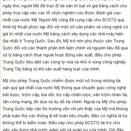
ngây thơ, người Mỹ đã trao đi tài sản trí tuệ vô giá bằng cách cho
phép truy cập vào các tổ chức nghiên cứu được đánh giá cao
nhất của nước Mỹ. Người Mỹ cũng đã cung cấp cho ĐCSTQ quy
trình kỹ thuật phức tạp đối với một số sản phẩm và công nghệ có
giá trị nhất của nước Mỹ bằng cách xây dựng các nhà máy hiện
đại nhất ở Trung Quốc. Sau đó, Mỹ trở nên phụ thuộc vào Trung
Quốc đối với các thành phần linh kiện chính và nguyên liệu đã qua
xử lý bằng cách thuê ngoài hoạt động sản xuất, điều cho phép
Trung Quốc tiêu diệt các công ty vừa và nhỏ ở vùng công nghiệp
Trung Tây bằng vũ khí sản xuất hàng loạt của mình.
Mỹ cho phép Trung Quốc chiếm được một số trong những tài
sản quý giá nhất của nước Mỹ thông qua chuyển giao công nghệ
bắt buộc, trộm cắp, lừa dối, trợ cấp chiến lược, săn trộm nhân tài,
tấn công mạng, đe dọa và dụ dỗ tài chính. Ngoài ra, Mỹ cho phép
Trung Quốc tiếp cận thị trường vốn chi phí thấp của Mỹ mà không
phải tuân thủ các thông lệ kế toán tiêu chuẩn, điều có nghĩa là họ
không thể bị kiểm toán. Điều này cho phép ĐCSTQ tài trợ cho
việc xây dựng nhà nước giám sát và quân sự của mình. Giờ đây,