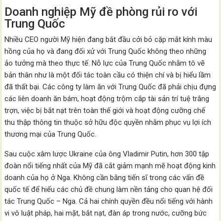
Doanh nghiệp Mỹ đề phòng rủi ro với
Trung Quốc
Nhiều CEO người Mỹ hiện đang bắt đầu cởi bỏ cặp mắt kính màu
hồng của họ và đang đối xử với Trung Quốc không theo những
ảo tưởng mà theo thực tế. Nỗ lực của Trung Quốc nhằm tô vẽ
bản thân như là một đối tác toàn cầu có thiện chí và bị hiểu lầm
đã thất bại. Các công ty làm ăn với Trung Quốc đã phải chịu đựng
các liên doanh ăn bám, hoạt động trộm cắp tài sản trí tuệ trắng
trợn, việc bị bắt nạt trên toàn thế giới và hoạt động cưỡng chế
thu thập thông tin thuộc sở hữu độc quyền nhằm phục vụ lợi ích
thương mại của Trung Quốc.
Sau cuộc xâm lược Ukraine của ông Vladimir Putin, hơn 300 tập
đoàn nổi tiếng nhất của Mỹ đã cắt giảm mạnh mẽ hoạt động kinh
doanh của họ ở Nga. Không cần bằng tiến sĩ trong các vấn đề
quốc tế để hiểu các chủ đề chung làm nền tảng cho quan hệ đối
tác Trung Quốc – Nga. Cả hai chính quyền đều nổi tiếng với hành
vi vô luật pháp, hai mặt, bắt nạt, đàn áp trong nước, cưỡng bức