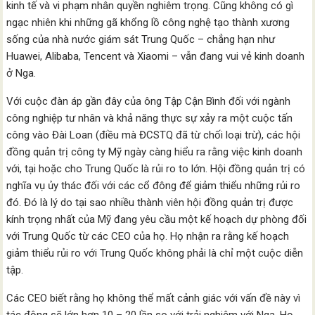
kinh tế và vi phạm nhân quyền nghiêm trọng. Cũng không có gì
ngạc nhiên khi những gã khổng lồ công nghệ tạo thành xương
sống của nhà nước giám sát Trung Quốc – chẳng hạn như
Huawei, Alibaba, Tencent và Xiaomi – vẫn đang vui vẻ kinh doanh
ở Nga.
Với cuộc đàn áp gần đây của ông Tập Cận Bình đối với ngành
công nghiệp tư nhân và khả năng thực sự xảy ra một cuộc tấn
công vào Đài Loan (điều mà ĐCSTQ đã từ chối loại trừ), các hội
đồng quản trị công ty Mỹ ngày càng hiểu ra rằng việc kinh doanh
với, tại hoặc cho Trung Quốc là rủi ro to lớn. Hội đồng quản trị có
nghĩa vụ ủy thác đối với các cổ đông để giảm thiểu những rủi ro
đó. Đó là lý do tại sao nhiều thành viên hội đồng quản trị được
kính trọng nhất của Mỹ đang yêu cầu một kế hoạch dự phòng đối
với Trung Quốc từ các CEO của họ. Họ nhận ra rằng kế hoạch
giảm thiểu rủi ro với Trung Quốc không phải là chỉ một cuộc diễn
tập.
Các CEO biết rằng họ không thể mất cảnh giác với vấn đề này vì