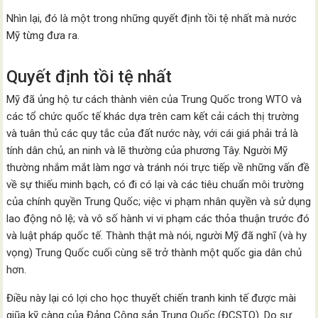
Nhìn lại, đó là một trong những quyết định tồi tệ nhất mà nước
Mỹ từng đưa ra.
Quyết định tồi tệ nhất
Mỹ đã ủng hộ tư cách thành viên của Trung Quốc trong WTO và
các tổ chức quốc tế khác dựa trên cam kết cải cách thị trường
và tuân thủ các quy tắc của đất nước này, với cái giá phải trả là
tính dân chủ, an ninh và lẽ thường của phương Tây. Người Mỹ
thường nhắm mắt làm ngơ và tránh nói trực tiếp về những vấn đề
về sự thiếu minh bạch, có đi có lại và các tiêu chuẩn môi trường
của chính quyền Trung Quốc; việc vi phạm nhân quyền và sử dụng
lao động nô lệ; và vô số hành vi vi phạm các thỏa thuận trước đó
và luật pháp quốc tế. Thành thật mà nói, người Mỹ đã nghĩ (và hy
vọng) Trung Quốc cuối cùng sẽ trở thành một quốc gia dân chủ
hơn.
Điều này lại có lợi cho học thuyết chiến tranh kinh tế được mài
giũa kỹ càng của Đảng Cộng sản Trung Quốc (ĐCSTQ). Do sự