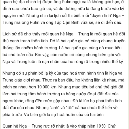
quan hệ địa chính trị được ông Putin ngợi ca là không giới hạn, ở
đỉnh cao chưa bao giờ có, và du dương nữa là đang bước vào kỷ
nguyên mới. Nhưng nhìn lại lịch sử thì biết mối “duyên tình” Nga –
Trung mà ông Putin và ông Tập Cận Bình vừa se, sẽ đi đến đâu.
Lịch sử đã cho thấy mối quan hệ Nga – Trung là mối quan hệ đối
thủ cạnh tranh thôn tính. Đó là hai quốc gia có cùng chung truyền
thống lấn chiếm bành trướng. Là hai quốc gia cùng có mục tiêu
bá chủ toàn cầu. Bởi vậy, các nước có cùng chung biên giới với
Nga và Trung luôn là nạn nhân của họ ròng rã trong nhiều thế kỷ.
Nhưng có sự phân bố lạ kỳ của tạo hoá trên hành tinh là Nga và
Trung giáp giới nhau. Thực ra ban đầu, họ không liền kề nhau, mà
cách xa nhau hơn 10.000 km. Nhưng mục tiêu bá chủ thế giới đã
làm hai trung tâm bành trướng ra bằng cướp đoạt đất đai của
người khác, rộng đến mức gặp nhau. Đó là lúc họ phải thôn tính
đất đai của nhau. Nhưng “anh” và “tôi” cả hai chưa thể tiến về
phía trước. Và biên giới là sự hoà hoãn của cả hai bên.
Quan hệ Nga – Trung rực rỡ nhất là vào thập niên 1950. Chứ