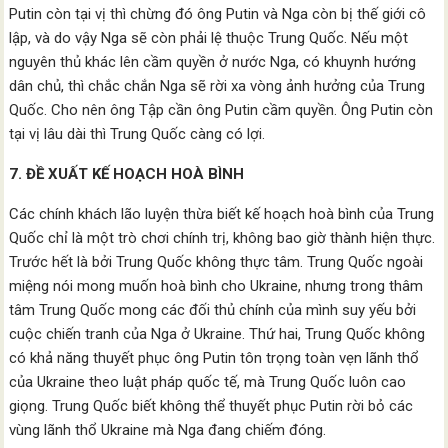
Putin còn tại vị thì chừng đó ông Putin và Nga còn bị thế giới cô
lập, và do vậy Nga sẽ còn phải lệ thuộc Trung Quốc. Nếu một
nguyên thủ khác lên cầm quyền ở nước Nga, có khuynh hướng
dân chủ, thì chắc chắn Nga sẽ rời xa vòng ảnh hưởng của Trung
Quốc. Cho nên ông Tập cần ông Putin cầm quyền. Ông Putin còn
tại vị lâu dài thì Trung Quốc càng có lợi.
7. ĐỀ XUẤT KẾ HOẠCH HOÀ BÌNH
Các chính khách lão luyện thừa biết kế hoạch hoà bình của Trung
Quốc chỉ là một trò chơi chính trị, không bao giờ thành hiện thực.
Trước hết là bởi Trung Quốc không thực tâm. Trung Quốc ngoài
miệng nói mong muốn hoà bình cho Ukraine, nhưng trong thâm
tâm Trung Quốc mong các đối thủ chính của mình suy yếu bởi
cuộc chiến tranh của Nga ở Ukraine. Thứ hai, Trung Quốc không
có khả năng thuyết phục ông Putin tôn trọng toàn vẹn lãnh thổ
của Ukraine theo luật pháp quốc tế, mà Trung Quốc luôn cao
giọng. Trung Quốc biết không thể thuyết phục Putin rời bỏ các
vùng lãnh thổ Ukraine mà Nga đang chiếm đóng.