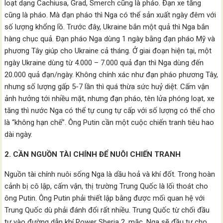
loạt dạng Cachiusa, Grad, Smerch cũng là pháo. Đạn xe tăng
cũng là pháo. Mà đạn pháo thì Nga có thể sản xuất ngày đêm với
số lượng khổng lồ. Trước đây, Ukraine bắn một quả thì Nga bắn
hàng chục quả. Đạn pháo Nga dùng 1 ngày bằng đạn pháo Mỹ và
phương Tây giúp cho Ukraine cả tháng. Ở giai đoạn hiện tại, một
ngày Ukraine dùng từ 4.000 – 7.000 quả đạn thì Nga dùng đến
20.000 quả đạn/ngày. Không chính xác như đạn pháo phương Tây,
nhưng số lượng gấp 5-7 lần thì quá thừa sức huỷ diệt. Cấm vận
ảnh hưởng tới nhiều mặt, nhưng đạn pháo, tên lửa phóng loạt, xe
tăng thì nước Nga có thể tự cung tự cấp với số lượng có thể cho
là “không hạn chế”. Ông Putin cần một cuộc chiến tranh tiêu hao
dài ngày.
2. CẦN NGUỒN TÀI CHÍNH ĐỂ NUÔI CHIẾN TRANH
Nguồn tài chính nuôi sống Nga là dầu hoả và khí đốt. Trong hoàn
cảnh bị cô lập, cấm vận, thị trường Trung Quốc là lối thoát cho
ông Putin. Ông Putin phải thiết lập bằng được mối quan hệ với
Trung Quốc dù phải đánh đổi rất nhiều. Trung Quốc từ chối đầu
tư vào đường dẫn khí Power Sberia 2, mặc, Nga sẽ đầu tư cho