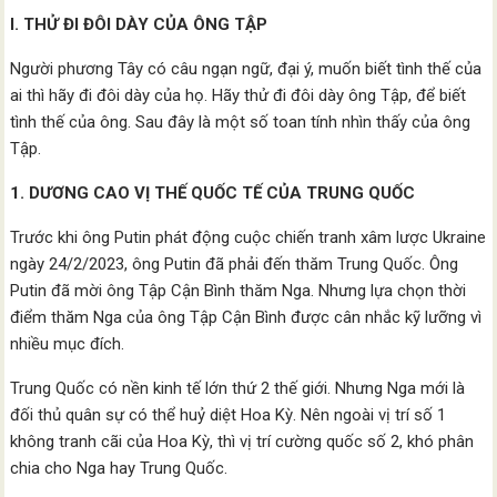
I. THỬ ĐI ĐÔI DÀY CỦA ÔNG TẬP
Người phương Tây có câu ngạn ngữ, đại ý, muốn biết tình thế của
ai thì hãy đi đôi dày của họ. Hãy thử đi đôi dày ông Tập, để biết
tình thế của ông. Sau đây là một số toan tính nhìn thấy của ông
Tập.
1. DƯƠNG CAO VỊ THẾ QUỐC TẾ CỦA TRUNG QUỐC
Trước khi ông Putin phát động cuộc chiến tranh xâm lược Ukraine
ngày 24/2/2023, ông Putin đã phải đến thăm Trung Quốc. Ông
Putin đã mời ông Tập Cận Bình thăm Nga. Nhưng lựa chọn thời
điểm thăm Nga của ông Tập Cận Bình được cân nhắc kỹ lưỡng vì
nhiều mục đích.
Trung Quốc có nền kinh tế lớn thứ 2 thế giới. Nhưng Nga mới là
đối thủ quân sự có thể huỷ diệt Hoa Kỳ. Nên ngoài vị trí số 1
không tranh cãi của Hoa Kỳ, thì vị trí cường quốc số 2, khó phân
chia cho Nga hay Trung Quốc.