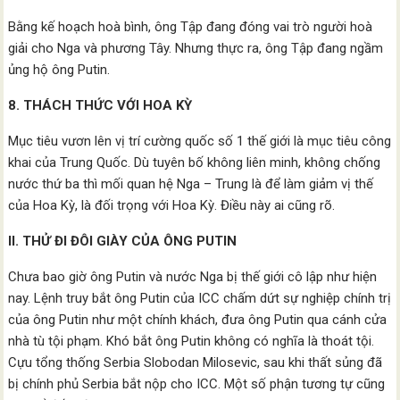
Bằng kế hoạch hoà bình, ông Tập đang đóng vai trò người hoà
giải cho Nga và phương Tây. Nhưng thực ra, ông Tập đang ngầm
ủng hộ ông Putin.
8. THÁCH THỨC VỚI HOA KỲ
Mục tiêu vươn lên vị trí cường quốc số 1 thế giới là mục tiêu công
khai của Trung Quốc. Dù tuyên bố không liên minh, không chống
nước thứ ba thì mối quan hệ Nga – Trung là để làm giảm vị thế
của Hoa Kỳ, là đối trọng với Hoa Kỳ. Điều này ai cũng rõ.
II. THỬ ĐI ĐÔI GIÀY CỦA ÔNG PUTIN
Chưa bao giờ ông Putin và nước Nga bị thế giới cô lập như hiện
nay. Lệnh truy bắt ông Putin của ICC chấm dứt sự nghiệp chính trị
của ông Putin như một chính khách, đưa ông Putin qua cánh cửa
nhà tù tội phạm. Khó bắt ông Putin không có nghĩa là thoát tội.
Cựu tổng thống Serbia Slobodan Milosevic, sau khi thất sủng đã
bị chính phủ Serbia bắt nộp cho ICC. Một số phận tương tự cũng