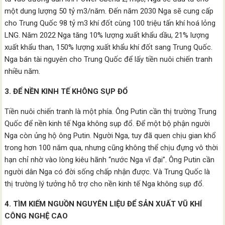
một dung lượng 50 tỷ m3/năm. Đến năm 2030 Nga sẽ cung cấp
cho Trung Quốc 98 tỷ m3 khí đốt cùng 100 triệu tấn khí hoá lỏng
LNG. Năm 2022 Nga tăng 10% lượng xuất khẩu dầu, 21% lượng
xuất khẩu than, 150% lượng xuất khẩu khí đốt sang Trung Quốc.
Nga bán tài nguyên cho Trung Quốc để lấy tiền nuôi chiến tranh
nhiều năm.
3. ĐỂ NỀN KINH TẾ KHÔNG SỤP ĐỔ
Tiền nuôi chiến tranh là một phía. Ông Putin cần thị trường Trung
Quốc để nền kinh tế Nga không sụp đổ. Để một bộ phận người
Nga còn ủng hộ ông Putin. Người Nga, tuy đã quen chịu gian khổ
trong hơn 100 năm qua, nhưng cũng không thể chịu đựng vô thời
hạn chỉ nhờ vào lòng kiêu hãnh “nước Nga vĩ đại”. Ông Putin cần
người dân Nga có đời sống chấp nhận được. Và Trung Quốc là
thị trường lý tưởng hỗ trợ cho nền kinh tế Nga không sụp đổ.
4. TÌM KIẾM NGUỒN NGUYÊN LIỆU ĐỂ SẢN XUẤT VŨ KHÍ
CÔNG NGHỆ CAO