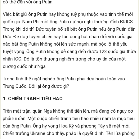
có thể đến với ông Putin.
Việc bắt giữ ông Putin hay không tuỳ phụ thuộc vào tình thế mỗi
quốc gia. Nam Phi mời ông Putin dự hội nghị thượng đỉnh BRICS.
Trong khi đó thì Đức tuyên bố sẽ bắt ông Putin nếu ông Putin đến
Đức. Đe doạ tuyên chiến hay tấn công hạt nhân đối với quốc gia
nào bắt ông Putin không nói lên sức mạnh, mà bộc lộ thế yếu
tuyệt vọng. Ông Putin không dễ dàng đến được 123 quốc gia thừa
nhận ICC. Đó là tổn thương nghiêm trọng cho uy tín của một
cường quốc như Nga.
Trong tình thế ngặt nghèo ông Putin phại dựa hoàn toàn vào
Trung Quốc. Đổi lại ông được gì?
1. CHIẾN TRANH TIÊU HAO
Trên mặt trận, quân Nga không thể tiến lên, mà đang có nguy cơ
phải lùi dần. Một cuộc chiến tranh tiêu hao nhiều năm là mục tiêu
của ông Putin. Ông hy vọng Hoa Kỳ và phương Tây sẽ mệt mỏi.
Chiến trường Ukraine cho thấy, pháo là quyết định. Tên lửa phóng