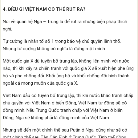
4. ĐIỀU GÌ VIỆT NAM CÓ THỂ RÚT RA?
Nói về quan hệ Nga – Trung là để rút ra những biện pháp thích
nghi.
Tự cường là nhân tố số 1 trong bảo vệ chủ quyền lãnh thổ.
Nhưng tự cường không có nghĩa là đứng một mình.
Một quốc gia X dù tuyên bố trung lập, không liên minh với nước
nào, thì khi xẩy ra chiến tranh với quốc gia X sẽ xuất hiện phe ủng
hộ và phe chống đối. Khối ủng hộ và khối chống đối hình thành
ngoài cả mong muốn của quốc gia X.
Việt Nam dẫu có tuyên bố trung lập, thì khi nước khác tranh chấp
chủ quyền với Việt Nam ở biển Đông, Việt Nam tự động sẽ có
đồng minh. Nếu Trung Quốc tranh chấp với Việt Nam ở biển
Đông, Nga sẽ không phải là đồng minh của Việt Nam.
Nhưng sẽ đến một chính thể sau Putin ở Nga, cũng như sẽ có
một chính thể sau Tập Cận Bình ở Trung Quốc. Tình thế đồng