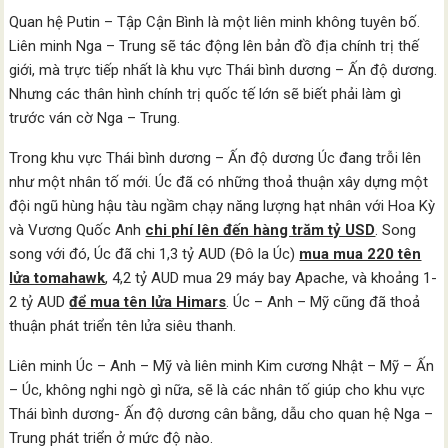
Quan hệ Putin – Tập Cận Bình là một liên minh không tuyên bố.
Liên minh Nga – Trung sẽ tác động lên bản đồ địa chính trị thế
giới, mà trực tiếp nhất là khu vực Thái bình dương – Ấn độ dương.
Nhưng các thân hình chính trị quốc tế lớn sẽ biết phải làm gì
trước ván cờ Nga – Trung.
Trong khu vực Thái bình dương – Ấn độ dương Úc đang trỗi lên
như một nhân tố mới. Úc đã có những thoả thuận xây dựng một
đội ngũ hùng hậu tàu ngầm chạy năng lượng hạt nhân với Hoa Kỳ
và Vương Quốc Anh
chi phí lên đến hàng trăm tỷ USD
. Song
song với đó, Úc đã chi 1,3 tỷ AUD (Đô la Úc)
mua mua 220 tên
lửa tomahawk
, 4,2 tỷ AUD mua 29 máy bay Apache, và khoảng 1-
2 tỷ AUD
để mua tên lửa Himars
. Úc – Anh – Mỹ cũng đã thoả
thuận phát triển tên lửa siêu thanh.
Liên minh Úc – Anh – Mỹ và liên minh Kim cương Nhật – Mỹ – Ấn
– Úc, không nghi ngò gì nữa, sẽ là các nhân tố giúp cho khu vực
Thái bình dương- Ấn độ dương cân bằng, dẫu cho quan hệ Nga –
Trung phát triển ở mức độ nào.