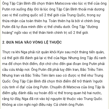
Ông Tập Cận Bình đã chọn thăm Matxcova vào lúc vị thế của ông
Putin rơi xuống đáy. Đó là lúc ông Tập Cận Bình thoải mái dương
cao vị thế cường quốc số 2 thế giới của Trung Quốc, trong sự
thừa nhận của toàn thiên hạ. Toàn thiên hạ là bởi vì chính ông
Putin đã tự đưa mình đến vị thế chiếu dưới. Ông Tập “đường
hoàng” ngồi vào vị thế thân hình chính trị số 2 thế giới.
2. ĐƯA NGA VÀO VÒNG LỆ THUỘC
Thực ra khi Nga phải rút quân khỏi Kyiv sau một tháng tiến quân,
cả thế giới đã đánh giá lại vị thế của Nga. Nhưng ông Tập đủ ranh
ma để chọn thời điểm, đợi chờ cho đến giai đoạn ông Putin phải
cầu cứu khắp nơi. Ông Putin đã phải luỵ đến Iran, Bắc Triều Tiên.
Nhưng Iran và Bắc Triều Tiên làm sao có được vị thế như Trung
Quốc. Ông Tập Cận Bình đã chọn thời điểm để trở thành ‘người
cứu tinh vĩ đại’ của ông Putin. Chuyến đi Matxcva của ông Tập là
điểm gãy, đánh dấu sự hoán đổi vị thế trong quan hệ hai nước,
rằng từ đây, Nga đã rơi vào kỷ nguyên lệ thuộc vào Trung Quốc.
Không ai còn nghi ngờ điều này. Cả chính ông Putin.