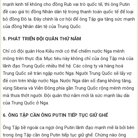
mạnh kinh tế không cho đồng Rub vai trò quốc tế, thì ông Putin
đề cao giá trị đồng Nhân dân tệ trong thanh toán quốc tế để loại
bỏ đồng Đô la. Đây chính là cơ hội để ông Tập gia tăng sức mạnh
của đồng Nhân dân tệ của Trung Quốc.
5. PHÁT TRIỂN ĐỘI QUÂN THỨ NĂM
Chỉ có đội quân Hoa Kiều mới có thể chiếm nước Nga mênh
mông trên thực địa. Mục tiêu này không chỉ của ông Tập mà của
lãnh đạo Trung Quốc nhiều thế hệ. Các công ty và hàng hoá
Trung Quốc sẽ tràn ngập nước Nga. Người Trung Quốc sẽ lấy vợ
đẻ con trên khắp nước Nga. Nước Nga dân số đang không tăng,
vùng Siberia và Viễn Đông phía gần Trung Quốc rộng mênh mông
mà thưa thớt người. Đội quân thứ năm mới là sức mạnh lâu dài
của Trung Quốc ở Nga.
6. ÔNG TẬP CẦN ÔNG PUTIN TIẾP TỤC GIỮ GHẾ
Ông Tập bề ngoài ca ngợi ông Putin lãnh đạo mạnh mẽ là bởi bên
trong ông Tập cần ông Putin tiếp tục giữ ghế. Chừng nào ông