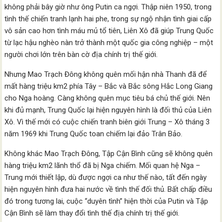
không phải bây giờ như ông Putin ca ngợi. Thập niên 1950, trong
tình thế chiến tranh lạnh hai phe, trong sự ngộ nhận tình giai cấp
vô sản cao hơn tình máu mủ tổ tiên, Liên Xô đã giúp Trung Quốc
từ lạc hậu nghèo nàn trở thành một quốc gia công nghiệp – một
người chơi lớn trên bàn cờ địa chính trị thế giới.
Nhưng Mao Trạch Đông không quên mối hận nhà Thanh đã để
mất hàng triệu km2 phía Tây – Bắc và Bắc sông Hắc Long Giang
cho Nga hoàng. Càng không quên mục tiêu bá chủ thế giới. Nên
khi đủ mạnh, Trung Quốc lại hiện nguyên hình là đối thủ của Liên
Xô. Vì thế mới có cuộc chiến tranh biên giới Trung – Xô tháng 3
năm 1969 khi Trung Quốc toan chiếm lại đảo Trân Bảo.
Không khác Mao Trạch Đông, Tập Cận Bình cũng sẽ không quên
hàng triệu km2 lãnh thổ đã bị Nga chiếm. Mối quan hệ Nga –
Trung mới thiết lập, dù được ngợi ca như thế nào, tất đến ngày
hiện nguyên hình đưa hai nước về tình thế đối thủ. Bất chấp điều
đó trong tương lai, cuộc “duyên tình” hiện thời của Putin và Tập
Cận Bình sẽ làm thay đổi tình thế địa chính trị thế giới.