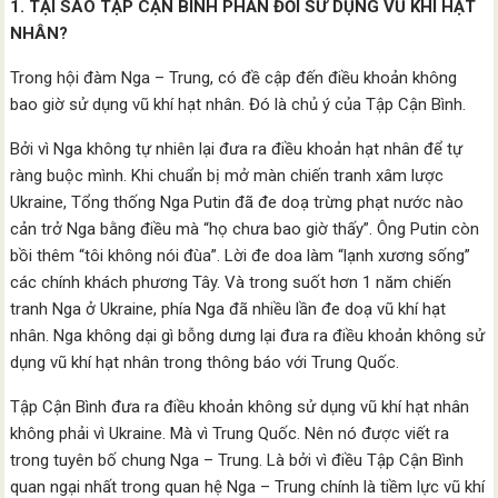
1. TẠI SAO TẬP CẬN BÌNH PHẢN ĐỐI SỬ DỤNG VŨ KHÍ HẠT
NHÂN?
Trong hội đàm Nga – Trung, có đề cập đến điều khoản không
bao giờ sử dụng vũ khí hạt nhân. Đó là chủ ý của Tập Cận Bình.
Bởi vì Nga không tự nhiên lại đưa ra điều khoản hạt nhân để tự
ràng buộc mình. Khi chuẩn bị mở màn chiến tranh xâm lược
Ukraine, Tổng thống Nga Putin đã đe doạ trừng phạt nước nào
cản trở Nga bằng điều mà “họ chưa bao giờ thấy”. Ông Putin còn
bồi thêm “tôi không nói đùa”. Lời đe doa làm “lạnh xương sống”
các chính khách phương Tây. Và trong suốt hơn 1 năm chiến
tranh Nga ở Ukraine, phía Nga đã nhiều lần đe doạ vũ khí hạt
nhân. Nga không dại gì bỗng dưng lại đưa ra điều khoản không sử
dụng vũ khí hạt nhân trong thông báo với Trung Quốc.
Tập Cận Bình đưa ra điều khoản không sử dụng vũ khí hạt nhân
không phải vì Ukraine. Mà vì Trung Quốc. Nên nó được viết ra
trong tuyên bố chung Nga – Trung. Là bởi vì điều Tập Cận Bình
quan ngại nhất trong quan hệ Nga – Trung chính là tiềm lực vũ khí