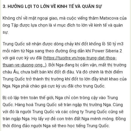
3. HƯỞNG LỢI TO LỚN VỀ KINH TẾ VÀ QUÂN SỰ
Không chỉ về mặt ngoại giao, mà cuộc viếng thăm Matxcova của
ông Tập được lựa chọn là vì mục đích to lớn về kinh tế và quân
sự.
Trung Quốc sẽ nhận được dòng chảy khí đốt khổng lồ 50 tỷ m3
mỗi năm từ Nga sang theo đường ống dẫn khí Power Siberia 2
với giá cực kỳ ưu đãi (
https://tuoitre.vn/nga-trung-dat-thoa-
thuan-ve-duong-ong…
). Bởi Nga đang bị cấm vận, mất thị trường
châu Âu, chưa biết bán khí đốt đi đâu. Và đó chính là thời điểm
Trung Quốc trở thành thị trường khí đốt to lớn đầy khát khao của
Nga. Nga phải chào giá cực kỳ ưu đãi cho trung Quốc.
Bị cô lập trên toàn thế giới, Nga chỉ còn trông cậy vào Trung
Quốc. Hàng hoá Trung Quốc sẽ tràn ngập thị trường Nga. Cùng
với đó là người Trung Quốc và các công ty Trung Quốc cũng sẽ
tràn ngập Nga. Họ lấy vợ đẻ con trên đất Nga mênh mông. Đồng
thời đông đảo người Nga sẽ theo học tiếng Trung Quốc.