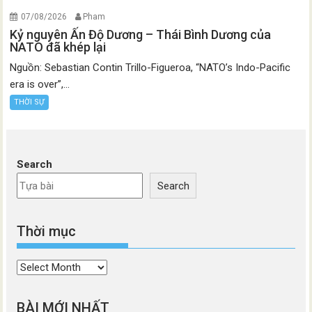
07/08/2026
Pham
Kỷ nguyên Ấn Độ Dương – Thái Bình Dương của
NATO đã khép lại
Nguồn: Sebastian Contin Trillo-Figueroa, “NATO’s Indo-Pacific
era is over”,...
THỜI SỰ
Search
Search
Thời mục
Thời
mục
BÀI MỚI NHẤT