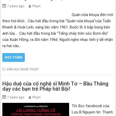
7 years ago
Pham
Quán nửa khuya đèn mờ
theo hơi khói… Câu hát đầu trong bài “Quán nửa khuya”của Tuấn
Khanh & Hoài Linh, sáng tác năm 1961. Đuốc lồ ô bập bùng bên
ánh lửa… Câu hát đầu trong bài “Tiếng chày trên sóc Bom-Bo”
của Xuân Hồng, ra đời năm 1966. Người nghe nhạc tinh ý dễ nhận
ra hai câu…
ĐỌC THÊM
VĂN HỌC NGHỆ THUẬT
Hậu duệ của cố nghệ sĩ Minh Tơ – Bầu Thắng
dạy các bạn trẻ Pháp hát Bội!
7 years ago
Pham
Tôi đọc facebook của
Lưu B Nguyen tin: Thanh