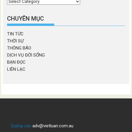
Chọn
chương
mục
CHUYÊN MỤC
TIN TỨC
THỜI SỰ
THÔNG BÁO
DỊCH VỤ ĐỜI SỐNG
BẠN ĐỌC
LIÊN LẠC
Quảng cáo
adv@vietluan.com.au