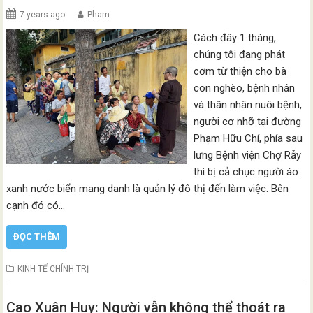
7 years ago
Pham
Cách đây 1 tháng,
chúng tôi đang phát
cơm từ thiện cho bà
con nghèo, bệnh nhân
và thân nhân nuôi bệnh,
người cơ nhỡ tại đường
Phạm Hữu Chí, phía sau
lưng Bệnh viện Chợ Rẫy
thì bị cả chục người áo
xanh nước biển mang danh là quản lý đô thị đến làm việc. Bên
cạnh đó có…
ĐỌC THÊM
KINH TẾ CHÍNH TRỊ
Cao Xuân Huy: Người vẫn không thể thoát ra