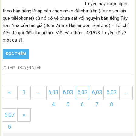
Truyện này được dịch
theo bản tiếng Pháp nên chọn nhan đề như trên (Je ne voulais
que téléphoner) dù nó có vẻ chưa sát với nguyên bản tiếng Tây
Ban Nha của tác giả (Sole Vina a Hablar por Teléfono) – Tôi chỉ
đến để gọi điện thoại thôi. Viết vào tháng 4/1978, truyện kể về
một ca sĩ…
ĐỌC THÊM
THƠ - TRUYỆN NGẮN
«
1
…
6,03
6,03
6,03
6,03
6,03
…
4
5
6
7
8
6,07
»
5