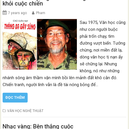
khỏi cuộc chiến
7 years ago
Pham
Sau 1975, Văn học cũng
như con người buộc
phải trốn chạy, tìm
đường vượt biển. Tưởng
chừng, nơi miền đất lạ,
dòng văn học tị nạn ấy
sẽ chững lại. Nhưng
không, nó như những
nhánh sông âm thầm vặn mình bồi lên mảnh đất khô cằn đó.
Chiến tranh, người lính vẫn là đề tài nóng bỏng để…
ĐỌC THÊM
VĂN HỌC NGHỆ THUẬT
Nhạc vàng: Bên thắng cuộc