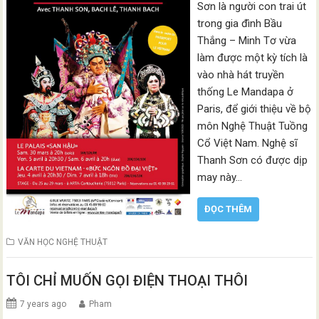
Sơn là người con trai út
trong gia đình Bầu
Thắng – Minh Tơ vừa
làm được một kỳ tích là
vào nhà hát truyền
thống Le Mandapa ở
Paris, để giới thiệu về bộ
môn Nghệ Thuật Tuồng
Cổ Việt Nam. Nghệ sĩ
Thanh Sơn có được dịp
may này…
ĐỌC THÊM
VĂN HỌC NGHỆ THUẬT
TÔI CHỈ MUỐN GỌI ĐIỆN THOẠI THÔI
7 years ago
Pham