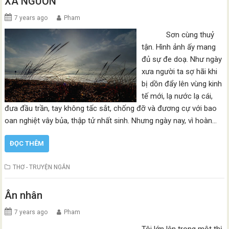
XA NGUỒN
7 years ago
Pham
Sơn cùng thuỷ
tận. Hình ảnh ấy mang
đủ sự đe doạ. Như ngày
xưa người ta sợ hãi khi
bị dồn đẩy lên vùng kinh
tế mới, lạ nước lạ cái,
đưa đầu trần, tay không tấc sắt, chống đỡ và đương cự với bao
oan nghiệt vây bủa, thập tử nhất sinh. Nhưng ngày nay, vì hoàn…
ĐỌC THÊM
THƠ - TRUYỆN NGẮN
Ân nhân
7 years ago
Pham
Tôi lớn lên trong một thị