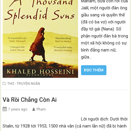
Mariam, đứa con rơi của
Jalil, một người đàn ông
giầu sang và quyền thế
(đã có ba vợ) với người
đầy tớ gái (Nana). Số
phận người đàn bà trong
một xã hội không có sự
bình đẳng nam nữ,
giữa…
ĐỌC THÊM
THƠ - TRUYỆN NGẮN
Và Rồi Chẳng Còn Ai
7 years ago
Pham
Lời người dịch: Dưới thời
Stalin, từ 1928 tới 1953, 1500 nhà văn (cả nam lẫn nữ) đã bị hành