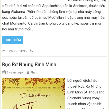
trấn nhỏ ở dưới chân núi Appalachian, tên là Anniston, thuộc tiểu
bang Alabama. Phần lớn dân chúng làm việc tại nhà máy bông
sợi, hoặc tại căn cứ quân sự McClellan, hoặc trong nhà máy hóa
chất Monsanto. Cả thị trấn không có gì đáng kể, ngoại trừ mùi
hôi như trứng thối…
ĐỌC THÊM
THƠ - TRUYỆN NGẮN
Rực Rỡ Những Bình Minh
7 years ago
Pham
Lời người dịch:Tiểu
thuyết Rực Rỡ Những
Bình Minh (A Thousand
Splendid Suns) xoay
quanh nhân vật chính: