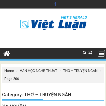
Skip
to
content
Home
VĂN HỌC NGHỆ THUẬT
THƠ – TRUYỆN NGẮN
Page 206
Category:
THƠ – TRUYỆN NGẮN