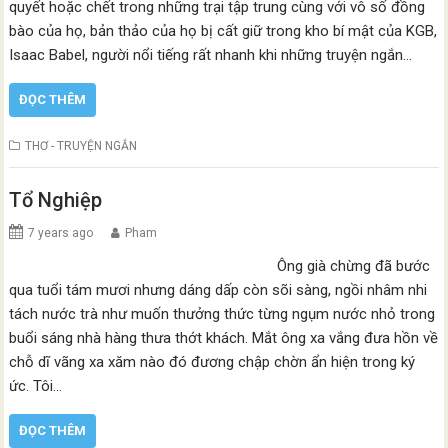
quyết hoặc chết trong những trại tập trung cùng với vô số đồng
bào của họ, bản thảo của họ bị cất giữ trong kho bí mật của KGB,
Isaac Babel, người nổi tiếng rất nhanh khi những truyện ngắn…
ĐỌC THÊM
THƠ - TRUYỆN NGẮN
Tổ Nghiệp
7 years ago
Pham
Ông già chừng đã bước
qua tuổi tám mươi nhưng dáng dấp còn sõi sàng, ngồi nhâm nhi
tách nước trà như muốn thưởng thức từng ngụm nước nhỏ trong
buổi sáng nhà hàng thưa thớt khách. Mắt ông xa vắng đưa hồn về
chỗ dĩ vãng xa xăm nào đó đương chập chờn ẩn hiện trong ký
ức. Tôi…
ĐỌC THÊM