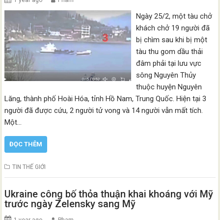
1 year ago
Pham
Ngày 25/2, một tàu chở
khách chở 19 người đã
bị chìm sau khi bị một
tàu thu gom dầu thải
đâm phải tại lưu vực
sông Nguyên Thủy
thuộc huyện Nguyên
Lăng, thành phố Hoài Hóa, tỉnh Hồ Nam, Trung Quốc. Hiện tại 3
người đã được cứu, 2 người tử vong và 14 người vẫn mất tích.
Một…
ĐỌC THÊM
TIN THẾ GIỚI
Ukraine công bố thỏa thuận khai khoáng với Mỹ
trước ngày Zelensky sang Mỹ
1 year ago
Pham