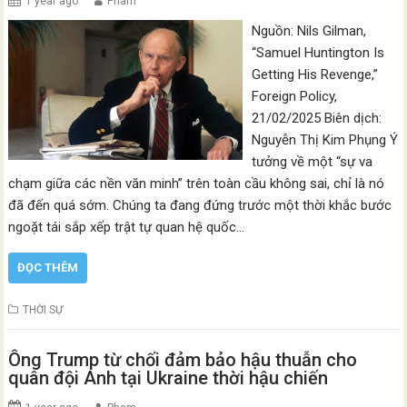
1 year ago
Pham
Nguồn: Nils Gilman,
“Samuel Huntington Is
Getting His Revenge,”
Foreign Policy,
21/02/2025 Biên dịch:
Nguyễn Thị Kim Phụng Ý
tưởng về một “sự va
chạm giữa các nền văn minh” trên toàn cầu không sai, chỉ là nó
đã đến quá sớm. Chúng ta đang đứng trước một thời khắc bước
ngoặt tái sắp xếp trật tự quan hệ quốc…
ĐỌC THÊM
THỜI SỰ
Ông Trump từ chối đảm bảo hậu thuẫn cho
quân đội Anh tại Ukraine thời hậu chiến