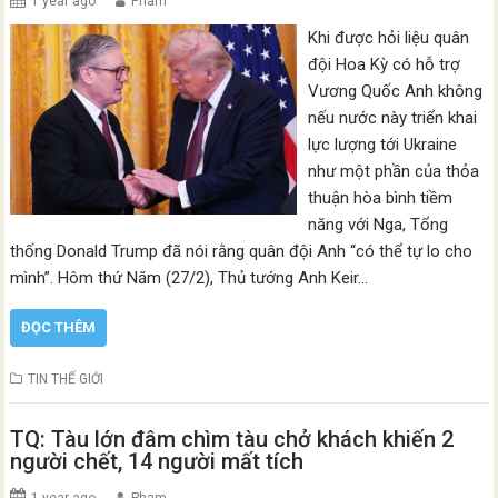
1 year ago
Pham
Khi được hỏi liệu quân
đội Hoa Kỳ có hỗ trợ
Vương Quốc Anh không
nếu nước này triển khai
lực lượng tới Ukraine
như một phần của thỏa
thuận hòa bình tiềm
năng với Nga, Tổng
thống Donald Trump đã nói rằng quân đội Anh “có thể tự lo cho
mình”. Hôm thứ Năm (27/2), Thủ tướng Anh Keir…
ĐỌC THÊM
TIN THẾ GIỚI
TQ: Tàu lớn đâm chìm tàu chở khách khiến 2
người chết, 14 người mất tích