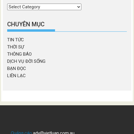
Chọn
chương
mục
CHUYÊN MỤC
TIN TỨC
THỜI SỰ
THÔNG BÁO
DỊCH VỤ ĐỜI SỐNG
BẠN ĐỌC
LIÊN LẠC
Quảng cáo
adv@vietluan.com.au