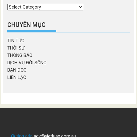
Chọn
chương
mục
CHUYÊN MỤC
TIN TỨC
THỜI SỰ
THÔNG BÁO
DỊCH VỤ ĐỜI SỐNG
BẠN ĐỌC
LIÊN LẠC
Quảng cáo
adv@vietluan.com.au