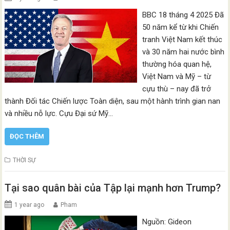
BBC 18 tháng 4 2025 Đã
50 năm kể từ khi Chiến
tranh Việt Nam kết thúc
và 30 năm hai nước bình
thường hóa quan hệ,
Việt Nam và Mỹ – từ
cựu thù – nay đã trở
thành Đối tác Chiến lược Toàn diện, sau một hành trình gian nan
và nhiều nỗ lực. Cựu Đại sứ Mỹ…
ĐỌC THÊM
THỜI SỰ
Tại sao quân bài của Tập lại mạnh hơn Trump?
1 year ago
Pham
Nguồn: Gideon