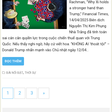
Rachman, “Why Xi holds
a stronger hand than
Trump,” Financial Times,
14/04/2025 Biên dịch:
Nguyễn Thị Kim Phụng
Nhà Trắng đã tính toán
sai cán cân quyền lực trong cuộc chiến thuế quan với Trung
Quốc. Nếu thấy nghi ngờ, hãy cứ viết hoa. “KHÔNG AI ‘thoát tội’” –
Donald Trump nhấn mạnh vào Chủ nhật ngày 12/04…
ĐỌC THÊM
,
BÀI NỔI BẬT
THỜI SỰ
1
2
3
»