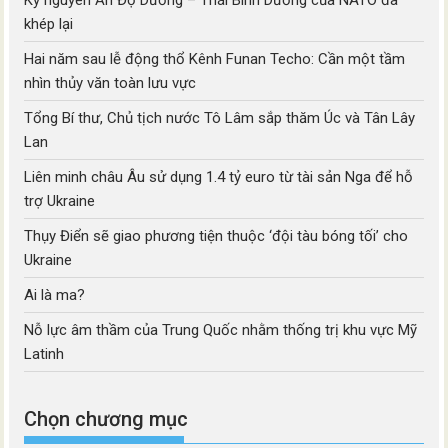
Kỷ nguyên Ấn Độ Dương – Thái Bình Dương của NATO đã
khép lại
Hai năm sau lễ động thổ Kênh Funan Techo: Cần một tầm
nhìn thủy văn toàn lưu vực
Tổng Bí thư, Chủ tịch nước Tô Lâm sắp thăm Úc và Tân Lây
Lan
Liên minh châu Âu sử dụng 1.4 tỷ euro từ tài sản Nga để hỗ
trợ Ukraine
Thụy Điển sẽ giao phương tiện thuộc ‘đội tàu bóng tối’ cho
Ukraine
Ai là ma?
Nỗ lực âm thầm của Trung Quốc nhằm thống trị khu vực Mỹ
Latinh
Chọn chương mục