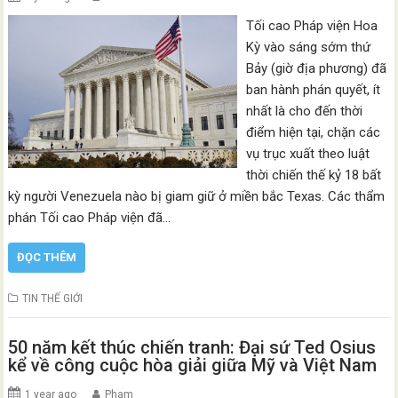
Tối cao Pháp viện Hoa
Kỳ vào sáng sớm thứ
Bảy (giờ địa phương) đã
ban hành phán quyết, ít
nhất là cho đến thời
điểm hiện tại, chặn các
vụ trục xuất theo luật
thời chiến thế kỷ 18 bất
kỳ người Venezuela nào bị giam giữ ở miền bắc Texas. Các thẩm
phán Tối cao Pháp viện đã…
ĐỌC THÊM
TIN THẾ GIỚI
50 năm kết thúc chiến tranh: Đại sứ Ted Osius
kể về công cuộc hòa giải giữa Mỹ và Việt Nam
1 year ago
Pham