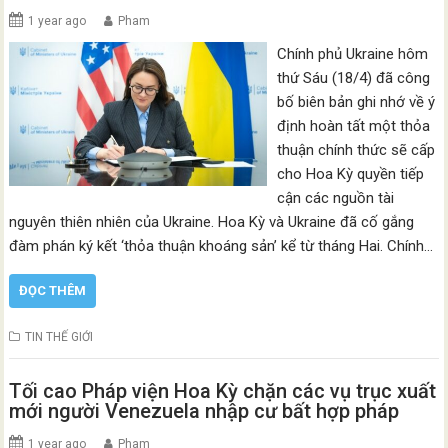
1 year ago
Pham
Chính phủ Ukraine hôm
thứ Sáu (18/4) đã công
bố biên bản ghi nhớ về ý
định hoàn tất một thỏa
thuận chính thức sẽ cấp
cho Hoa Kỳ quyền tiếp
cận các nguồn tài
nguyên thiên nhiên của Ukraine. Hoa Kỳ và Ukraine đã cố gắng
đàm phán ký kết ‘thỏa thuận khoáng sản’ kể từ tháng Hai. Chính…
ĐỌC THÊM
TIN THẾ GIỚI
Tối cao Pháp viện Hoa Kỳ chặn các vụ trục xuất
mới người Venezuela nhập cư bất hợp pháp
1 year ago
Pham