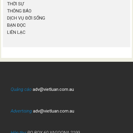
THỜI SỰ
THÔNG BÁO
DỊCH VỤ ĐỜI SỐNG
BẠN ĐỌC
LIÊN LẠC
Quảng cáo
adv@vietluan.com.au
Advertising
adv@vietluan.com.au
Hộp thư
PO BOX 60 YAGOONA 2199