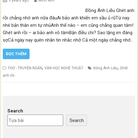
3 years ago
Minh Anh
Đồng Ánh Liễu Ghét anh
rồi chẳng nhớ anh nữa đâuAi bảo anh khiến em sầu ủ rũTừ nay
nhé bản thân em tự nhủAnh thế nào – em cũng chẳng quan tâm!
Ghét anh rồi – ai bảo anh vô tâmBận điều chi? Sao lặng im đáng
sợCả ngày nay quên nhắn tin nhắc nhở Cả một ngày chẳng nhớ…
ĐỌC THÊM
,
,
THƠ - TRUYỆN NGẮN
VĂN HỌC NGHỆ THUẬT
Đồng Ánh Liễu
Ghét
anh rồi
Search
Search