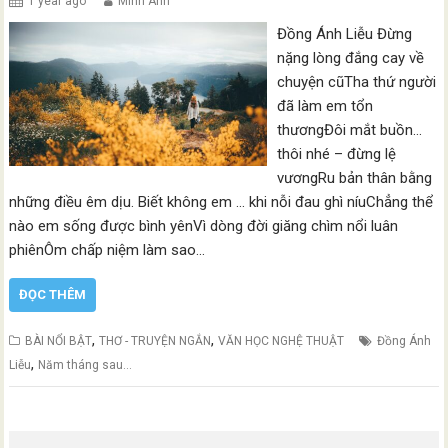
1 year ago
Minh Anh
Đồng Ánh Liễu Đừng
nặng lòng đắng cay về
chuyện cũTha thứ người
đã làm em tổn
thươngĐôi mắt buồn…
thôi nhé – đừng lệ
vươngRu bản thân bằng
những điều êm dịu. Biết không em … khi nỗi đau ghì níuChẳng thể
nào em sống được bình yênVì dòng đời giăng chìm nổi luân
phiênÔm chấp niệm làm sao…
ĐỌC THÊM
,
,
BÀI NỔI BẬT
THƠ - TRUYỆN NGẮN
VĂN HỌC NGHỆ THUẬT
Đồng Ánh
,
Liễu
Năm tháng sau…