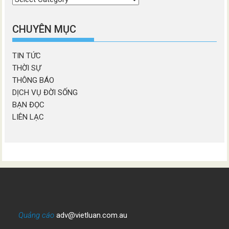
chương
mục
CHUYÊN MỤC
TIN TỨC
THỜI SỰ
THÔNG BÁO
DỊCH VỤ ĐỜI SỐNG
BẠN ĐỌC
LIÊN LẠC
Quảng cáo
adv@vietluan.com.au