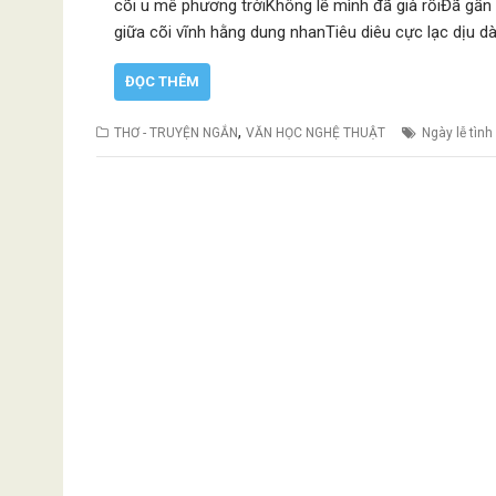
cõi u mê phương trờiKhông lẽ mình đã già rồiĐã gần
giữa cõi vĩnh hằng dung nhanTiêu diêu cực lạc dịu
ĐỌC THÊM
,
THƠ - TRUYỆN NGẮN
VĂN HỌC NGHỆ THUẬT
Ngày lễ tìn