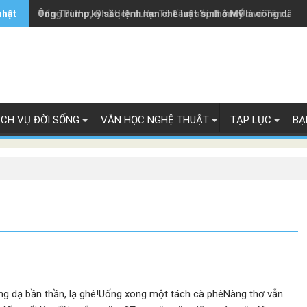
nhật
Ông Trump ký sắc lệnh hạn chế luật 'sinh ở Mỹ là công dân M
Tổng Bí thư, Chủ tịch nước Tô Lâm sắp thăm Úc và Tân Lây 
ỊCH VỤ ĐỜI SỐNG
VĂN HỌC NGHỆ THUẬT
TẠP LỤC
BẠ
ng dạ bần thần, lạ ghê!Uống xong một tách cà phêNàng thơ vẫn