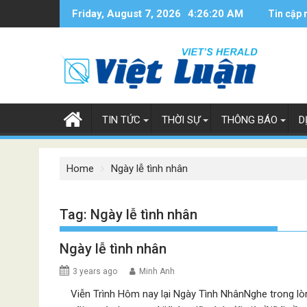
Skip
Friday, August 7, 2026
4:26:20 AM
Tin cập 
to
content
TIN TỨC
THỜI SỰ
THÔNG BÁO
D
Home
Ngày lễ tình nhân
Tag:
Ngày lễ tình nhân
Ngày lễ tình nhân
3 years ago
Minh Anh
Viễn Trình Hôm nay lại Ngày Tình NhânNghe trong lò