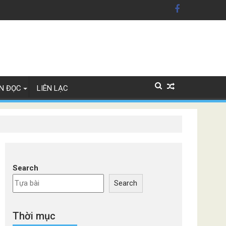
ỹ'
Lan
N ĐỌC
LIÊN LẠC
Search
Search
Thời mục