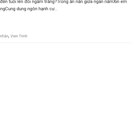
 đến tuổi lên đồi ngắm trăng?Trong ăn năn giữa ngàn nămXin em
 dàngCung dung ngôn hạnh cư…
,
h nhân
Vien Trinh