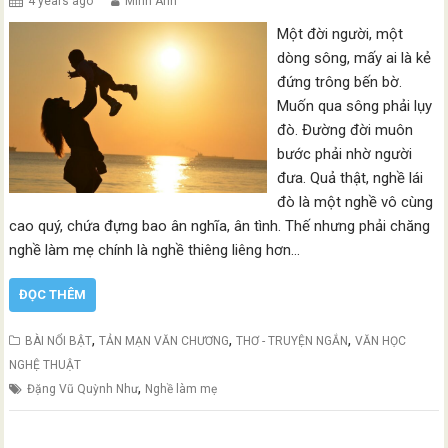
4 years ago
Minh Anh
Một đời người, một
dòng sông, mấy ai là kẻ
đứng trông bến bờ.
Muốn qua sông phải lụy
đò. Đường đời muôn
bước phải nhờ người
đưa. Quả thật, nghề lái
đò là một nghề vô cùng
cao quý, chứa đựng bao ân nghĩa, ân tình. Thế nhưng phải chăng
nghề làm mẹ chính là nghề thiêng liêng hơn…
ĐỌC THÊM
,
,
,
BÀI NỔI BẬT
TẢN MẠN VĂN CHƯƠNG
THƠ - TRUYỆN NGẮN
VĂN HỌC
NGHỆ THUẬT
,
Đặng Vũ Quỳnh Như
Nghề làm mẹ