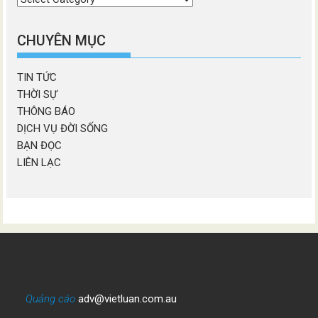
chương
mục
CHUYÊN MỤC
TIN TỨC
THỜI SỰ
THÔNG BÁO
DỊCH VỤ ĐỜI SỐNG
BẠN ĐỌC
LIÊN LẠC
Quảng cáo
adv@vietluan.com.au