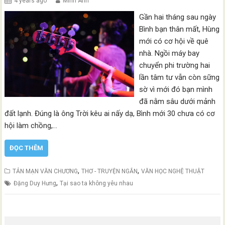
4 years ago
Minh Anh
Gần hai tháng sau ngày
Bình bạn thân mất, Hùng
mới có cơ hội về quê
nhà. Ngồi máy bay
chuyển phi trường hai
lần tâm tư vẫn còn sững
sờ vì mới đó bạn mình
đã nằm sâu dưới mảnh
đất lạnh. Đúng là ông Trời kêu ai nấy dạ, Bình mới 30 chưa có cơ
hội làm chồng,…
ĐỌC THÊM
,
,
TẢN MẠN VĂN CHƯƠNG
THƠ - TRUYỆN NGẮN
VĂN HỌC NGHỆ THUẬT
,
Đặng Duy Hưng
Tại sao ta không yêu nhau