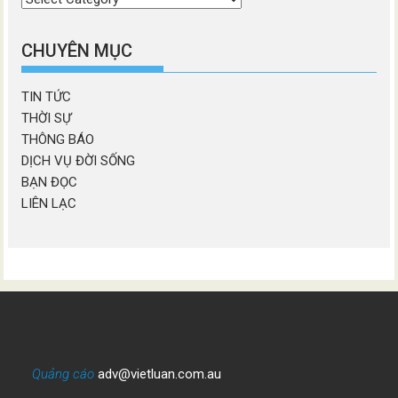
chương
mục
CHUYÊN MỤC
TIN TỨC
THỜI SỰ
THÔNG BÁO
DỊCH VỤ ĐỜI SỐNG
BẠN ĐỌC
LIÊN LẠC
Quảng cáo
adv@vietluan.com.au