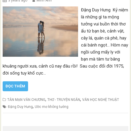
3 years ago
Minh Anh
Đặng Duy Hưng Kỷ niệm
là những gì ta mộng
tưởng vui buồn thời thơ
ấu từ bạn bè, cảnh vật,
cây lá, quán cà phê, hay
cái bánh ngọt… Hôm nay
ngồi uống mấy ly với
bạn mà tâm tư bâng
khuâng người xưa, cảnh cũ nay đâu rồi! Sau cuộc đổi đời 1975,
đời sống tuy khổ cực…
ĐỌC THÊM
,
,
TẢN MẠN VĂN CHƯƠNG
THƠ - TRUYỆN NGẮN
VĂN HỌC NGHỆ THUẬT
,
Đặng Duy Hưng
Ước mơ không tưởng