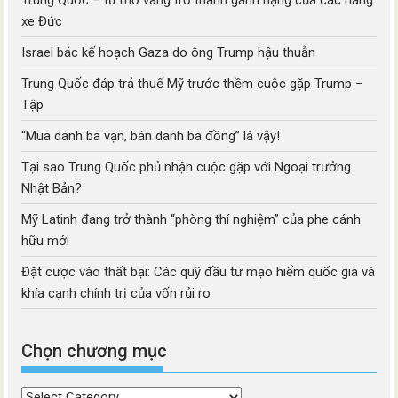
Trung Quốc – từ mỏ vàng trở thành gánh nặng của các hãng
xe Đức
Israel bác kế hoạch Gaza do ông Trump hậu thuẫn
Trung Quốc đáp trả thuế Mỹ trước thềm cuộc gặp Trump –
Tập
“Mua danh ba vạn, bán danh ba đồng” là vậy!
Tại sao Trung Quốc phủ nhận cuộc gặp với Ngoại trưởng
Nhật Bản?
Mỹ Latinh đang trở thành “phòng thí nghiệm” của phe cánh
hữu mới
Đặt cược vào thất bại: Các quỹ đầu tư mạo hiểm quốc gia và
khía cạnh chính trị của vốn rủi ro
Chọn chương mục
Chọn