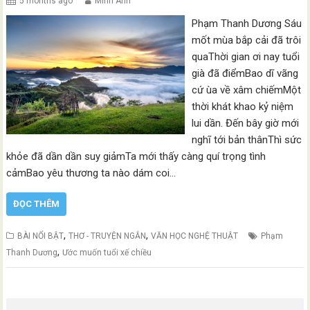
5 months ago
Minh Anh
Phạm Thanh Dương Sáu
mốt mùa bắp cải đã trôi
quaThời gian ơi nay tuổi
già đã điểmBao dĩ vãng
cứ ùa về xâm chiếmMột
thời khát khao kỷ niệm
lui dần. Đến bây giờ mới
nghĩ tới bản thânThì sức
khỏe đã dần dần suy giảmTa mới thấy càng quí trọng tình
cảmBao yêu thương ta nào dám coi…
ĐỌC THÊM
,
,
BÀI NỔI BẬT
THƠ - TRUYỆN NGẮN
VĂN HỌC NGHỆ THUẬT
Phạm
,
Thanh Dương
Ước muốn tuổi xế chiều