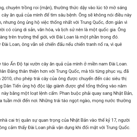
g, chuyên trồng roi (mận), thường thức dậy vào lúc tờ mờ sáng
n cây ăn quả của mình để tìm sâu bệnh. Ông sẽ không nói điều này
n, nhưng ông ủng hộ việc thống nhất với Trung Quốc, đơn giản vì
ời có cùng di sản, văn hóa, và lịch sử nên là một quốc gia. Ông
 trên trường thế giới, với Đài Loan là một phần trong đó.
Đài Loan, ông vẫn sẽ chiến đấu nếu chiến tranh nổ ra, vì quê
ây táo Ấn Độ tại vườn cây ăn quả của mình ở miền nam Đài Loan.
Dân Đảng thân thiện hơn với Trung Quốc, mà tôi từng phục vụ, đã
2010, cho phép trái cây của ông được chuyển đến các siêu thị
ng Dân Tiến ủng hộ độc lập giành được ghế tổng thống vào năm
c này bằng một loạt lệnh cấm. Phan buộc phải quay sang Nhật Bản,
 ba tuần mới đến nơi. Những trái táo ngọt ngào, mọng nước thường
à cai trị quân sự quan trọng của Nhật Bản vào thế kỷ 17, người
 ông cảm thấy Đài Loan phải vận dụng khi đối mặt với Trung Quốc.