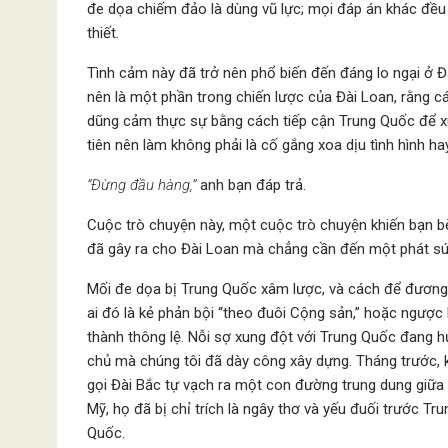
đe dọa chiếm đảo là dùng vũ lực; mọi đáp án khác đều 
thiết.
Tình cảm này đã trở nên phổ biến đến đáng lo ngại ở Đà
nên là một phần trong chiến lược của Đài Loan, rằng cá
dũng cảm thực sự bằng cách tiếp cận Trung Quốc để xu
tiên nên làm không phải là cố gắng xoa dịu tình hình h
“Đừng đầu hàng,”
anh bạn đáp trả.
Cuộc trò chuyện này, một cuộc trò chuyện khiến bạn b
đã gây ra cho Đài Loan mà chẳng cần đến một phát sú
Mối đe dọa bị Trung Quốc xâm lược, và cách để đương đ
ai đó là kẻ phản bội “theo đuôi Cộng sản,” hoặc ngược l
thành thông lệ. Nỗi sợ xung đột với Trung Quốc đang hủ
chủ mà chúng tôi đã dày công xây dựng. Tháng trước, k
gọi Đài Bắc tự vạch ra một con đường trung dung giữa 
Mỹ, họ đã bị chỉ trích là ngây thơ và yếu đuối trước Tr
Quốc.