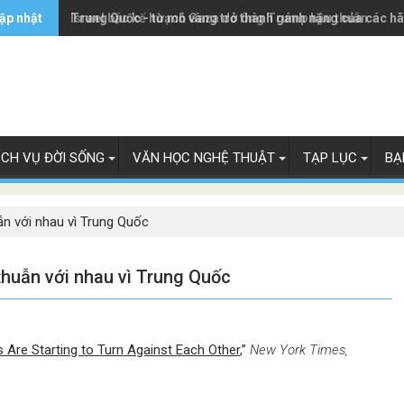
ập nhật
Trung Quốc - từ mỏ vàng trở thành gánh nặng của các h
Israel bác kế hoạch Gaza do ông Trump hậu thuẫn
ỊCH VỤ ĐỜI SỐNG
VĂN HỌC NGHỆ THUẬT
TẠP LỤC
BẠ
ẫn với nhau vì Trung Quốc
thuẫn với nhau vì Trung Quốc
s Are Starting to Turn Against Each Other
,”
New York Times,