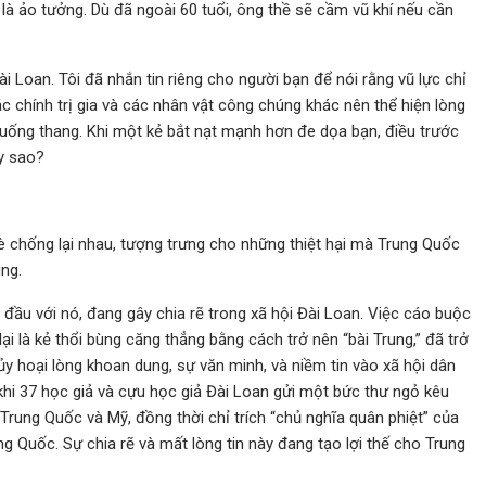
là ảo tưởng. Dù đã ngoài 60 tuổi, ông thề sẽ cầm vũ khí nếu cần
i Loan. Tôi đã nhắn tin riêng cho người bạn để nói rằng vũ lực chỉ
c chính trị gia và các nhân vật công chúng khác nên thể hiện lòng
ống thang. Khi một kẻ bắt nạt mạnh hơn đe dọa bạn, điều trước
ay sao?
è chống lại nhau, tượng trưng cho những thiệt hại mà Trung Quốc
ng.
ầu với nó, đang gây chia rẽ trong xã hội Đài Loan. Việc cáo buộc
ại là kẻ thổi bùng căng thẳng bằng cách trở nên “bài Trung,” đã trở
y hoại lòng khoan dung, sự văn minh, và niềm tin vào xã hội dân
hi 37 học giả và cựu học giả Đài Loan gửi một bức thư ngỏ kêu
Trung Quốc và Mỹ, đồng thời chỉ trích “chủ nghĩa quân phiệt” của
ung Quốc. Sự chia rẽ và mất lòng tin này đang tạo lợi thế cho Trung