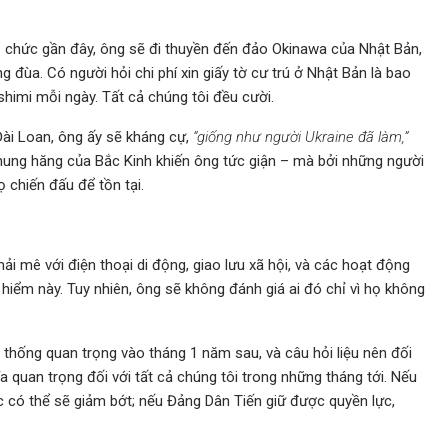
tổ chức gần đây, ông sẽ đi thuyền đến đảo Okinawa của Nhật Bản,
đùa. Có người hỏi chi phí xin giấy tờ cư trú ở Nhật Bản là bao
shimi mỗi ngày. Tất cả chúng tôi đều cười.
Đài Loan, ông ấy sẽ kháng cự,
“giống như người Ukraine đã làm,”
 hung hăng của Bắc Kinh khiến ông tức giận – mà bởi những người
ọ chiến đấu để tồn tại.
mải mê với điện thoại di động, giao lưu xã hội, và các hoạt động
 hiểm này. Tuy nhiên, ông sẽ không đánh giá ai đó chỉ vì họ không
thống quan trọng vào tháng 1 năm sau, và câu hỏi liệu nên đối
a quan trọng đối với tất cả chúng tôi trong những tháng tới. Nếu
 có thể sẽ giảm bớt; nếu Đảng Dân Tiến giữ được quyền lực,