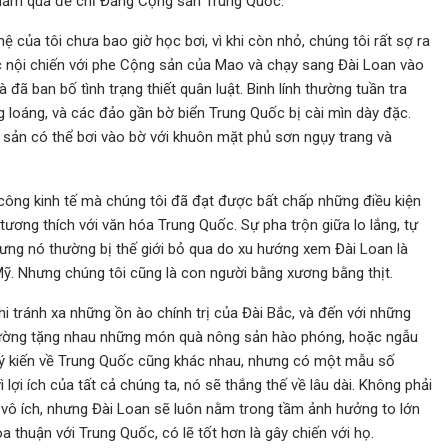
 năm qua để chỉ Đảng Cộng sản Trung Quốc.
 của tôi chưa bao giờ học bơi, vì khi còn nhỏ, chúng tôi rất sợ ra
c nội chiến với phe Cộng sản của Mao và chạy sang Đài Loan vào
đã ban bố tình trạng thiết quân luật. Binh lính thường tuần tra
áng loáng, và các đảo gần bờ biển Trung Quốc bị cài mìn dày đặc.
sản có thể bơi vào bờ với khuôn mặt phủ sơn ngụy trang và
công kinh tế mà chúng tôi đã đạt được bất chấp những điều kiện
ương thích với văn hóa Trung Quốc. Sự pha trộn giữa lo lắng, tự
 nhưng nó thường bị thế giới bỏ qua do xu hướng xem Đài Loan là
Mỹ. Nhưng chúng tôi cũng là con người bằng xương bằng thịt.
i tránh xa những ồn ào chính trị của Đài Bắc, và đến với những
 thường tặng nhau những món quà nông sản hào phóng, hoặc ngẫu
 ý kiến về Trung Quốc cũng khác nhau, nhưng có một mẫu số
 lợi ích của tất cả chúng ta, nó sẽ thắng thế về lâu dài. Không phải
à vô ích, nhưng Đài Loan sẽ luôn nằm trong tầm ảnh hưởng to lớn
 thuận với Trung Quốc, có lẽ tốt hơn là gây chiến với họ.