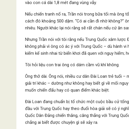
vào con cá dài 1,8 mét đang vùng vẫy.
Nếu chiến tranh nổ ra, Trần nói trong bữa tối mà ông 
cách đó khoảng 500 dặm. “Có ai cần đi nhờ không?” ông 
nhiêu. Người khác lại nói rằng sẽ rất chán nếu cứ ăn sa
Nhưng Trần nói với tôi rằng nếu Trung Quốc xâm lược 
không phải vì ông có ác ý với Trung Quốc – dù hành vi
kiếm kế sinh nhai từ biển khơi đã quen với nguy hiểm; h
Tôi hỏi liệu con trai ông có dám cầm vũ khí không.
Ông thở dài. Ông nói, nhiều cư dân Đài Loan trẻ tuổi – 
giải trí khác – dường như không hay biết gì về mối nguy
muốn chiến đấu hay có quan điểm khác biệt.
Đài Loan đang chuẩn bị tổ chức một cuộc bầu cử tổng 
đầu với Trung Quốc hay theo đuổi hòa giải sẽ có ý nghĩ
Quốc Dân Đảng chiến thắng, căng thẳng với Trung Quốc
chẳng ai biết được chuyện gì sẽ xảy ra.