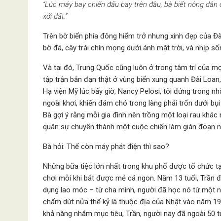
“Lúc máy bay chiến đấu bay trên đầu, bà biết nông dân 
xới đất.”
Trên bờ biển phía đông hiểm trở nhưng xinh đẹp của Đà
bờ đá, cây trái chín mọng dưới ánh mặt trời, và nhịp s
Và tại đó, Trung Quốc cũng luôn ở trong tâm trí của m
tập trận bắn đạn thật ở vùng biển xung quanh Đài Loan
Hạ viện Mỹ lúc bấy giờ, Nancy Pelosi, tôi đứng trong n
ngoài khơi, khiến đám chó trong làng phải trốn dưới b
Bà gợi ý rằng mỗi gia đình nên trồng một loại rau khác
quân sự chuyển thành một cuộc chiến làm gián đoạn 
Bà hỏi: Thế còn máy phát điện thì sao?
Những bữa tiệc lớn nhất trong khu phố được tổ chức t
chơi mỗi khi bắt được mẻ cá ngon. Năm 13 tuổi, Trần
dụng lao móc – từ cha mình, người đã học nó từ một n
chấm dứt nửa thế kỷ là thuộc địa của Nhật vào năm 194
khả năng nhắm mục tiêu, Trần, người nay đã ngoài 50 t