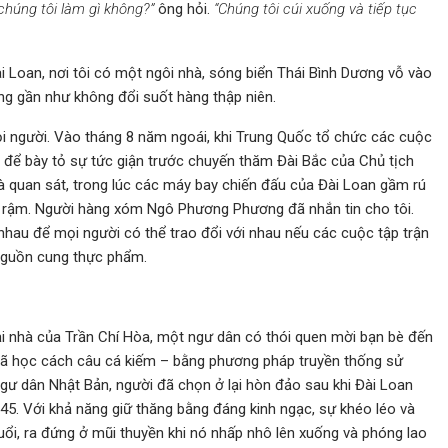
chúng tôi làm gì không?”
ông hỏi.
“Chúng tôi cúi xuống và tiếp tục
i Loan, nơi tôi có một ngôi nhà, sóng biển Thái Bình Dương vỗ vào
ống gần như không đổi suốt hàng thập niên.
ọi người. Vào tháng 8 năm ngoái, khi Trung Quốc tổ chức các cuộc
, để bày tỏ sự tức giận trước chuyến thăm Đài Bắc của Chủ tịch
hà quan sát, trong lúc các máy bay chiến đấu của Đài Loan gầm rú
ụi rậm. Người hàng xóm Ngô Phương Phương đã nhắn tin cho tôi.
 nhau để mọi người có thể trao đổi với nhau nếu các cuộc tập trận
nguồn cung thực phẩm.
ại nhà của Trần Chí Hòa, một ngư dân có thói quen mời bạn bè đến
 đã học cách câu cá kiếm – bằng phương pháp truyền thống sử
gư dân Nhật Bản, người đã chọn ở lại hòn đảo sau khi Đài Loan
5. Với khả năng giữ thăng bằng đáng kinh ngạc, sự khéo léo và
uổi, ra đứng ở mũi thuyền khi nó nhấp nhô lên xuống và phóng lao