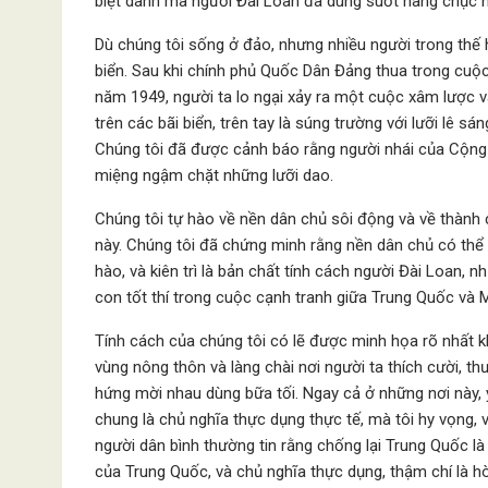
biệt danh mà người Đài Loan đã dùng suốt hàng chục
Dù chúng tôi sống ở đảo, nhưng nhiều người trong thế hệ
biển. Sau khi chính phủ Quốc Dân Đảng thua trong cuộ
năm 1949, người ta lo ngại xảy ra một cuộc xâm lược và 
trên các bãi biển, trên tay là súng trường với lưỡi lê s
Chúng tôi đã được cảnh báo rằng người nhái của Cộng 
miệng ngậm chặt những lưỡi dao.
Chúng tôi tự hào về nền dân chủ sôi động và về thành 
này. Chúng tôi đã chứng minh rằng nền dân chủ có thể t
hào, và kiên trì là bản chất tính cách người Đài Loan,
con tốt thí trong cuộc cạnh tranh giữa Trung Quốc và 
Tính cách của chúng tôi có lẽ được minh họa rõ nhất kh
vùng nông thôn và làng chài nơi người ta thích cười,
hứng mời nhau dùng bữa tối. Ngay cả ở những nơi này,
chung là chủ nghĩa thực dụng thực tế, mà tôi hy vọng, vì
người dân bình thường tin rằng chống lại Trung Quốc l
của Trung Quốc, và chủ nghĩa thực dụng, thậm chí là hòa