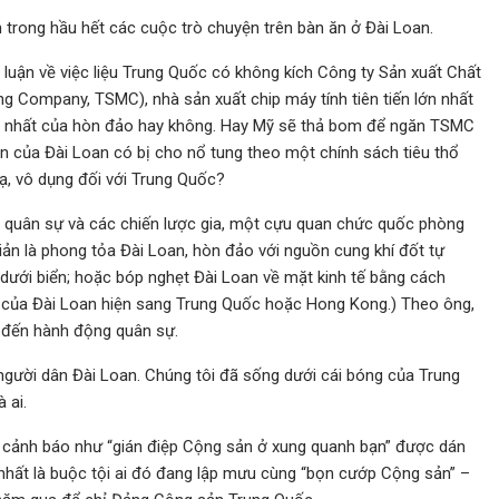
n trong hầu hết các cuộc trò chuyện trên bàn ăn ở Đài Loan.
 luận về việc liệu Trung Quốc có không kích Công ty Sản xuất Chất
 Company, TSMC), nhà sản xuất chip máy tính tiên tiến lớn nhất
 lớn nhất của hòn đảo hay không. Hay Mỹ sẽ thả bom để ngăn TSMC
n của Đài Loan có bị cho nổ tung theo một chính sách tiêu thổ
, vô dụng đối với Trung Quốc?
 quân sự và các chiến lược gia, một cựu quan chức quốc phòng
ản là phong tỏa Đài Loan, hòn đảo với nguồn cung khí đốt tự
 dưới biển; hoặc bóp nghẹt Đài Loan về mặt kinh tế bằng cách
 của Đài Loan hiện sang Trung Quốc hoặc Hong Kong.) Theo ông,
 đến hành động quân sự.
người dân Đài Loan. Chúng tôi đã sống dưới cái bóng của Trung
 ai.
lời cảnh báo như “gián điệp Cộng sản ở xung quanh bạn” được dán
ệ nhất là buộc tội ai đó đang lập mưu cùng “bọn cướp Cộng sản” –