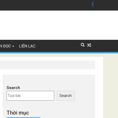
ãng xe Đức
N ĐỌC
LIÊN LẠC
Search
Search
Thời mục