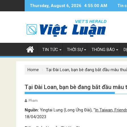
Skip
Thursday, August 6, 2026
4:55:01 AM
Tin c
to
content
TIN TỨC
THỜI SỰ
THÔNG BÁO
D
Home
Tại Đài Loan, bạn bè đang bắt đầu mâu thu
Tại Đài Loan, bạn bè đang bắt đầu mâu 
Pham
Nguồn:
Yingtai Lung (Long Ứng Đài), “
In Taiwan, Friend
18/04/2023