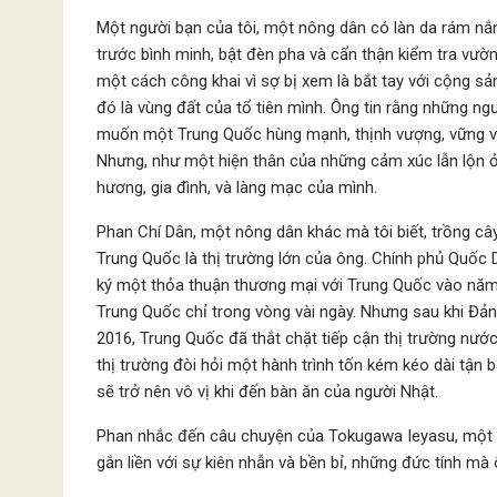
Một người bạn của tôi, một nông dân có làn da rám nắn
trước bình minh, bật đèn pha và cẩn thận kiểm tra vườ
một cách công khai vì sợ bị xem là bắt tay với cộng sả
đó là vùng đất của tổ tiên mình. Ông tin rằng những ngư
muốn một Trung Quốc hùng mạnh, thịnh vượng, vững vàng
Nhưng, như một hiện thân của những cảm xúc lẫn lộn ở 
hương, gia đình, và làng mạc của mình.
Phan Chí Dân, một nông dân khác mà tôi biết, trồng c
Trung Quốc là thị trường lớn của ông. Chính phủ Quốc 
ký một thỏa thuận thương mại với Trung Quốc vào năm 
Trung Quốc chỉ trong vòng vài ngày. Nhưng sau khi Đả
2016, Trung Quốc đã thắt chặt tiếp cận thị trường nướ
thị trường đòi hỏi một hành trình tốn kém kéo dài tận
sẽ trở nên vô vị khi đến bàn ăn của người Nhật.
Phan nhắc đến câu chuyện của Tokugawa Ieyasu, một nh
gắn liền với sự kiên nhẫn và bền bỉ, những đức tính mà