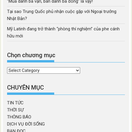
“Mua danh ba vạn, bán danh ba đồng” là vậy!
Tại sao Trung Quốc phủ nhận cuộc gặp với Ngoại trưởng
Nhật Bản?
Mỹ Latinh đang trở thành “phòng thí nghiệm” của phe cánh
hữu mới
Chọn chương mục
Chọn
chương
mục
CHUYÊN MỤC
TIN TỨC
THỜI SỰ
THÔNG BÁO
DỊCH VỤ ĐỜI SỐNG
BẠN ĐỌC