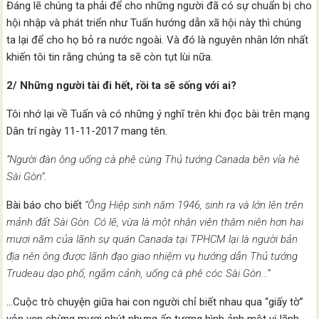
Đáng lẽ chúng ta phải để cho những người đã có sự chuẩn bị cho
hội nhập và phát triển như Tuấn hướng dẫn xã hội này thì chúng
ta lại để cho họ bỏ ra nước ngoài. Và đó là nguyên nhân lớn nhất
khiến tôi tin rằng chúng ta sẽ còn tụt lùi nữa.
2/ Những người tài đi hết, rồi ta sẽ sống với ai?
Tôi nhớ lại về Tuấn và có những ý nghĩ trên khi đọc bài trên mạng
Dân trí ngày 11-11-2017 mang tên.
“Người đàn ông uống cà phê cùng Thủ tướng Canada bên vỉa hè
Sài Gòn”.
Bài báo cho biết
“Ông Hiệp sinh năm 1946, sinh ra và lớn lên trên
mảnh đất Sài Gòn. Có lẽ, vừa là một nhân viên thâm niên hơn hai
mươi năm của lãnh sự quán Canada tại TPHCM lại là người bản
địa nên ông được lãnh đạo giao nhiệm vụ hướng dẫn Thủ tướng
Trudeau dạo phố, ngắm cảnh, uống cà phê cóc Sài Gòn…”
…Cuộc trò chuyện giữa hai con người chỉ biết nhau qua “giấy tờ”