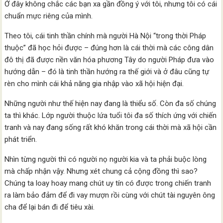
Ở đây không chắc các bạn xa gần đồng ý với tôi, nhưng tôi có cái
chuẩn mực riêng của mình.
Theo tôi, cái tinh thần chính mà người Hà Nội “trong thời Pháp
thuộc” đã học hỏi được – đúng hơn là cái thời mà các công dân
đô thị đã được nền văn hóa phương Tây do người Pháp đưa vào
hướng dẫn – đó là tinh thần hướng ra thế giới và ở đâu cũng tự
rèn cho mình cái khả năng gia nhập vào xã hội hiện đại.
Những người như thế hiện nay đang là thiểu số. Còn đa số chúng
ta thì khác. Lớp người thuộc lứa tuổi tôi đa số thích ứng với chiến
tranh và nay đang sống rất khó khăn trong cái thời mà xã hội cần
phát triển.
Nhìn từng người thì có người nọ người kia và ta phải buộc lòng
mà chấp nhận vậy. Nhưng xét chung cả cộng đồng thì sao?
Chúng ta loay hoay mang chút uy tín có được trong chiến tranh
ra làm bảo đảm để đi vay mượn rồi cùng với chút tài nguyên ông
cha để lại bán đi để tiêu xài.