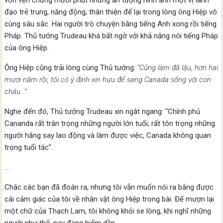
vỏn vẹn chừng mươi phút nhưng ấn tượng hình ảnh một vị lãnh
đạo trẻ trung, năng động, thân thiện để lại trong lòng ông Hiệp vô
cùng sâu sắc. Hai người trò chuyện bằng tiếng Anh xong rồi tiếng
Pháp. Thủ tướng Trudeau khá bất ngờ với khả năng nói tiếng Pháp
của ông Hiệp.
Ông Hiệp cũng trải lòng cùng Thủ tướng:
“Cũng làm đã lâu, hơn hai
mươi năm rồi, tôi có ý định xin hưu để sang Canada sống với con
cháu…”.
Nghe đến đó, Thủ tưởng Trudeau xin ngắt ngang: “Chính phủ
Cananda rất trân trọng những người lớn tuổi, rất tôn trọng những
người hăng say lao động và làm được việc, Canada không quan
trọng tuổi tác”.
…
Chắc các bạn đã đoán ra, nhưng tôi vẫn muốn nói ra bằng được
cái cảm giác của tôi về nhân vật ông Hiệp trong bài. Đế mượn lại
một chữ của Thạch Lam, tôi không khỏi se lòng, khi nghĩ những