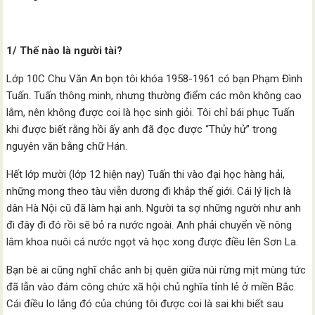
1/ Thế nào là người tài?
Lớp 10C Chu Văn An bọn tôi khóa 1958-1961 có bạn Phạm Đình
Tuấn. Tuấn thông minh, nhưng thường điểm các môn không cao
lắm, nên không được coi là học sinh giỏi. Tôi chỉ bái phục Tuấn
khi được biết rằng hồi ấy anh đã đọc được “Thủy hử” trong
nguyên văn bằng chữ Hán.
Hết lớp mười (lớp 12 hiện nay) Tuấn thi vào đại học hàng hải,
những mong theo tàu viễn dương đi khắp thế giới. Cái lý lịch là
dân Hà Nội cũ đã làm hại anh. Người ta sợ những người như anh
đi đây đi đó rồi sẽ bỏ ra nước ngoài. Anh phải chuyển về nông
lâm khoa nuôi cá nước ngọt và học xong được điều lên Sơn La.
Bạn bè ai cũng nghĩ chắc anh bị quên giữa núi rừng mịt mùng tức
đã lẫn vào đám công chức xã hội chủ nghĩa tỉnh lẻ ở miền Bắc.
Cái điều lo lắng đó của chúng tôi được coi là sai khi biết sau