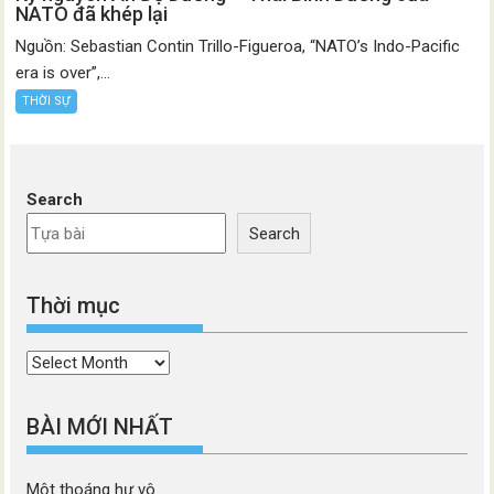
NATO đã khép lại
Nguồn: Sebastian Contin Trillo-Figueroa, “NATO’s Indo-Pacific
era is over”,...
THỜI SỰ
Search
Search
Thời mục
Thời
mục
BÀI MỚI NHẤT
Một thoáng hư vô