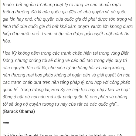
thuộc, bắt nguồn từ những luật lệ rõ ràng và các chuẩn mực
thông thường. Đó là các quốc gia đều có chủ quyền và dù quốc
gia lớn hay nhỏ, chủ quyền của quốc gia đó phải được tôn trọng và
lãnh thổ của quốc gia đó bất khả xâm phạm. Nước lớn không được
hiếp đáp nước nhỏ. Tranh chấp cần được giải quyết một cách ôn
hòa.
Hoa Kỳ không nằm trong các tranh chấp hiện tại trong vùng Biển
Đông, nhưng chúng tôi sẽ đứng về các đối tác trong việc duy trì
các nguyên tắc cốt lõi, như việc tự do hàng hải và hàng không,
nền thương mại hợp pháp không bị ngăn cản và giải quyết ôn hòa
các tranh chấp dựa trên nền tảng pháp lý, phù hợp với công pháp
quốc tế. Trong tương lai, Hoa Kỳ sẽ tiếp tục bay, chạy tàu và hoạt
động ở bất cứ nơi nào mà luật pháp quốc tế cho phép và chúng
tôi sẽ ủng hộ quyền tương tự này của tất cả các quốc gia
“…
(Barack Obama)
***
Trả lời của Donald Trump tại cuộc họp báo tại khách sạn JW