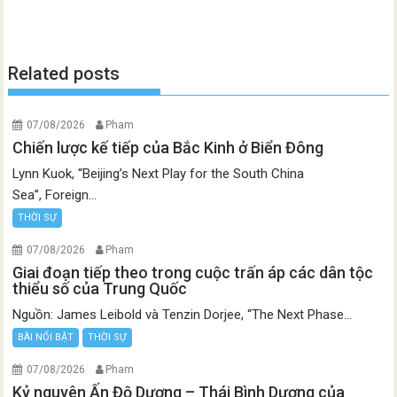
Related posts
07/08/2026
Pham
Chiến lược kế tiếp của Bắc Kinh ở Biển Đông
Lynn Kuok, “Beijing’s Next Play for the South China
Sea”, Foreign...
THỜI SỰ
07/08/2026
Pham
Giai đoạn tiếp theo trong cuộc trấn áp các dân tộc
thiểu số của Trung Quốc
Nguồn: James Leibold và Tenzin Dorjee, “The Next Phase...
BÀI NỔI BẬT
THỜI SỰ
07/08/2026
Pham
Kỷ nguyên Ấn Độ Dương – Thái Bình Dương của