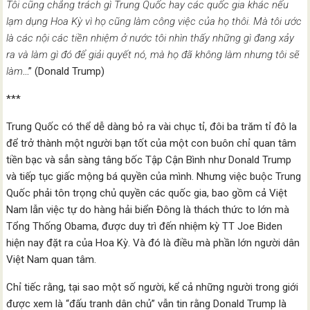
Tôi cũng chẳng trách gì Trung Quốc hay các quốc gia khác nếu
lạm dụng Hoa Kỳ vì họ cũng làm công việc của họ thôi. Mà tôi ước
là các nội các tiền nhiệm ở nước tôi nhìn thấy những gì đang xảy
ra và làm gì đó để giải quyết nó, mà họ đã không làm nhưng tôi sẽ
làm
…” (Donald Trump)
***
Trung Quốc có thể dễ dàng bỏ ra vài chục tỉ, đôi ba trăm tỉ đô la
để trở thành một người bạn tốt của một con buôn chỉ quan tâm
tiền bạc và sẳn sàng tâng bốc Tập Cận Bình như Donald Trump
và tiếp tục giấc mộng bá quyền của mình. Nhưng việc buộc Trung
Quốc phải tôn trọng chủ quyền các quốc gia, bao gồm cả Việt
Nam lẫn việc tự do hàng hải biển Đông là thách thức to lớn mà
Tổng Thống Obama, được duy trì đến nhiệm kỳ TT Joe Biden
hiện nay đặt ra của Hoa Kỳ. Và đó là điều mà phần lớn người dân
Việt Nam quan tâm.
Chỉ tiếc rằng, tại sao một số người, kể cả những người trong giới
được xem là “đấu tranh dân chủ” vẫn tin rằng Donald Trump là