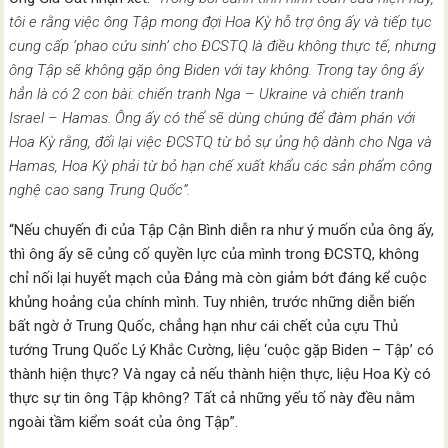
tôi e rằng việc ông Tập mong đợi Hoa Kỳ hỗ trợ ông ấy và tiếp tục
cung cấp ‘phao cứu sinh’ cho ĐCSTQ là điều không thực tế, nhưng
ông Tập sẽ không gặp ông Biden với tay không. Trong tay ông ấy
hẳn là có 2 con bài: chiến tranh Nga – Ukraine và chiến tranh
Israel – Hamas. Ông ấy có thể sẽ dùng chúng để đàm phán với
Hoa Kỳ rằng, đổi lại việc ĐCSTQ từ bỏ sự ủng hộ dành cho Nga và
Hamas, Hoa Kỳ phải từ bỏ hạn chế xuất khẩu các sản phẩm công
nghệ cao sang Trung Quốc”.
“Nếu chuyến đi của Tập Cận Bình diễn ra như ý muốn của ông ấy,
thì ông ấy sẽ củng cố quyền lực của mình trong ĐCSTQ, không
chỉ nối lại huyết mạch của Đảng mà còn giảm bớt đáng kể cuộc
khủng hoảng của chính mình. Tuy nhiên, trước những diễn biến
bất ngờ ở Trung Quốc, chẳng hạn như cái chết của cựu Thủ
tướng Trung Quốc Lý Khắc Cường, liệu ‘cuộc gặp Biden – Tập’ có
thành hiện thực? Và ngay cả nếu thành hiện thực, liệu Hoa Kỳ có
thực sự tin ông Tập không? Tất cả những yếu tố này đều nằm
ngoài tầm kiểm soát của ông Tập”.