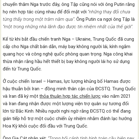
chuyến thăm Nga trước đây, ông Tập cũng nói với ông Putin rằng
họ nên hợp tác cùng nhau để đối mặt với
“những thay đổi chưa
từng thấy trong một trăm năm qua”
. Ông Putin ca ngợi ông Tập là
“một trong những nhà lãnh đạo được tín nhiệm nhất của thế giới”.
Kể từ khi bắt đầu chiến tranh Nga – Ukraine, Trung Quốc đã cung
cấp cho Nga chất bán dẫn, máy bay không người lái, kính ngắm
quang học và công nghệ quốc phòng quan trọng. Nga công khai
thừa nhận rằng hầu hết thiết bị bay không người lái họ sử dụng
đến từ Trung Quốc.
Ở cuộc chiến Israel – Hamas, lực lượng khủng bố Hamas được
hậu thuẫn bởi Iran – đồng minh thân cận của ĐCSTQ. Trung Quốc
và Iran đã ký một
thỏa thuận hợp tác chiến lược
vào năm 2021
và Iran đang nhận được một lượng viện trợ quân sự tương đối
lớn từ Bắc Kinh. Nhiều người nghi ngờ rằng ĐCSTQ có thể đang
gián tiếp hỗ trợ một cuộc chiến ủy nhiệm nhằm đánh lạc hướng
Hoa Kỳ khỏi cuộc đối đầu với Trung Quốc.
Ông Gia Cát nhận xét:
“Trong bối cảnh tình hình toàn cầu hiện nay,