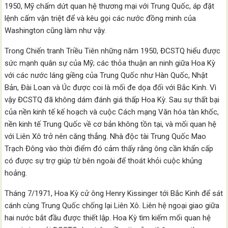
1950, Mỹ chấm dứt quan hệ thương mại với Trung Quốc, áp đặt
lệnh cấm vận triệt để và kêu gọi các nước đồng minh của
Washington cũng làm như vậy.
Trong Chiến tranh Triều Tiên những năm 1950, ĐCSTQ hiểu được
sức mạnh quân sự của Mỹ; các thỏa thuận an ninh giữa Hoa Kỳ
với các nước láng giềng của Trung Quốc như Hàn Quốc, Nhật
Bản, Đài Loan và Úc được coi là mối đe dọa đối với Bắc Kinh. Vì
vậy ĐCSTQ đã không dám đánh giá thấp Hoa Kỳ. Sau sự thất bại
của nền kinh tế kế hoạch và cuộc Cách mạng Văn hóa tàn khốc,
nền kinh tế Trung Quốc về cơ bản không tồn tại, và mối quan hệ
với Liên Xô trở nên căng thẳng. Nhà độc tài Trung Quốc Mao
Trạch Đông vào thời điểm đó cảm thấy rằng ông cần khẩn cấp
có được sự trợ giúp từ bên ngoài để thoát khỏi cuộc khủng
hoảng.
Tháng 7/1971, Hoa Kỳ cử ông Henry Kissinger tới Bắc Kinh để sát
cánh cùng Trung Quốc chống lại Liên Xô. Liên hệ ngoại giao giữa
hai nước bắt đầu được thiết lập. Hoa Kỳ tìm kiếm mối quan hệ