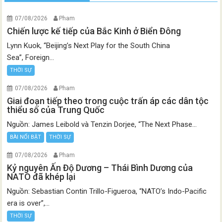
07/08/2026
Pham
Chiến lược kế tiếp của Bắc Kinh ở Biển Đông
Lynn Kuok, “Beijing’s Next Play for the South China
Sea”, Foreign...
THỜI SỰ
07/08/2026
Pham
Giai đoạn tiếp theo trong cuộc trấn áp các dân tộc
thiểu số của Trung Quốc
Nguồn: James Leibold và Tenzin Dorjee, “The Next Phase...
BÀI NỔI BẬT
THỜI SỰ
07/08/2026
Pham
Kỷ nguyên Ấn Độ Dương – Thái Bình Dương của
NATO đã khép lại
Nguồn: Sebastian Contin Trillo-Figueroa, “NATO’s Indo-Pacific
era is over”,...
THỜI SỰ