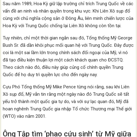
Sau năm 1989, Hoa Kỳ giữ lập trường chỉ trích Trung Quốc về các
vấn đề an ninh và nhân quyền trong khu vực. Khi Liên Xô sụp đổ
cùng với chủ nghĩa cộng sản ở Đông Âu, liên minh chiến lược của
Hoa Kỳ với Trung Quốc chống lại Liên Xô không còn tồn tại.
Tuy nhiên, chỉ một thời gian ngắn sau đó, Tổng thống Mỹ George
Bush Sr. đã dần khôi phục mối quan hệ với Trung Quốc. Đây được
coi là một sai lầm lớn trong chính sách đối ngoại của Mỹ, vì nó
đã tạo điều kiện thuận lợi một cách khách quan cho ĐCSTQ.
Theo cách nào đó, điều này giúp củng cố chính quyền Trung
Quốc để họ duy trì quyền lực cho đến ngày nay.
Cựu Phó Tổng thống Mỹ Mike Pence từng nói rằng, sau khi Liên
Xô sụp đổ, Mỹ vẫn tin rằng một ngày nào đó Trung Quốc sẽ tất
yếu trở thành một quốc gia tự do, và với sự lạc quan đó, Mỹ đã
hoan nghênh Trung Quốc gia nhập Tổ chức Thương mại Thế giới
(WTO) vào năm 2001.
Ông Tập tìm ‘phao cứu sinh’ từ Mỹ giữa