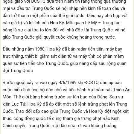
ngoại giao với ĐCSTQ dựa trên niềm tin rằng thông qua thương
mại và đầu tư, Trung Quốc sẽ hội nhập nền kinh tế toàn cầu và
dần trở thành một phần của thế giới tự do. Điều này phù hợp với
các giá trị và lợi ích của Hoa Kỳ. Mối quan hệ Mỹ – Trung tan
băng là sự giải tỏa to lớn đối với nhà độc tài Trung Quốc, và nó
giúp Trung Quốc giải quyết cuộc khủng hoảng trong nước.
Đầu những năm 1980, Hoa Kỳ đã bán radar tiên tiến, máy bay
trực thăng, thiết bị giám sát điện tử và máy tính có phần mềm
quân sự tiên tiến cho Trung Quốc, giúp nâng cấp sâu rộng quân
đội Trung Quốc.
Bước ngoặt xảy ra vào ngày 4/6/1989 khi ĐCSTQ đàn áp các
cuộc biểu tình ủng hộ dân chủ và tiến hành Vụ thảm sát Thiên An
Môn. Thế giới bàng hoàng trước sự tàn bạo của Đảng. Sau sự
kiện Lục Tứ, Hoa Kỳ đã áp đặt một số lệnh trừng phạt lên Trung
Quốc. Trao đổi cấp cao giữa Trung Quốc và Hoa Kỳ đột ngột kết
thúc; cộng đồng quốc tế cũng tham gia trừng phạt Bắc Kinh.
Chính quyền Trung Quốc một lần nữa rơi vào khủng hoảng.