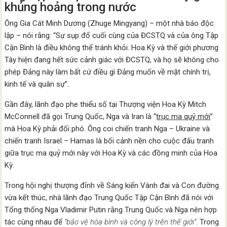
khủng hoảng trong nước
Ông Gia Cát Minh Dương (Zhuge Mingyang) – một nhà báo độc
lập – nói rằng: “Sự sụp đổ cuối cùng của ĐCSTQ và của ông Tập
Cận Bình là điều không thể tránh khỏi. Hoa Kỳ và thế giới phương
Tây hiện đang hết sức cảnh giác với ĐCSTQ, và họ sẽ không cho
phép Đảng này làm bất cứ điều gì Đảng muốn về mặt chính trị,
kinh tế và quân sự”.
Gần đây, lãnh đạo phe thiểu số tại Thượng viện Hoa Kỳ Mitch
McConnell đã gọi Trung Quốc, Nga và Iran là “
trục ma quỷ mới
”
mà Hoa Kỳ phải đối phó. Ông coi chiến tranh Nga – Ukraine và
chiến tranh Israel – Hamas là bối cảnh nền cho cuộc đấu tranh
giữa trục ma quỷ mới này với Hoa Kỳ và các đồng minh của Hoa
Kỳ.
Trong hội nghị thượng đỉnh về Sáng kiến Vành đai và Con đường
vừa kết thúc, nhà lãnh đạo Trung Quốc Tập Cận Bình đã nói với
Tổng thống Nga Vladimir Putin rằng Trung Quốc và Nga nên hợp
tác cùng nhau để
“bảo vệ hòa bình và công lý trên thế giới”
. Trong