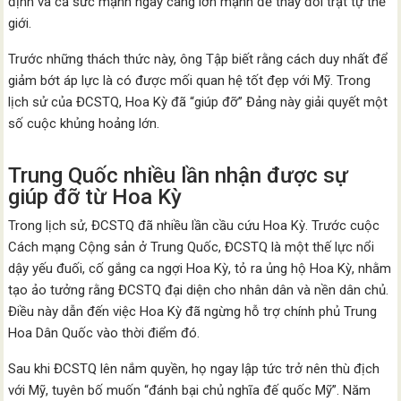
định và cả sức mạnh ngày càng lớn mạnh để thay đổi trật tự thế
giới.
Trước những thách thức này, ông Tập biết rằng cách duy nhất để
giảm bớt áp lực là có được mối quan hệ tốt đẹp với Mỹ. Trong
lịch sử của ĐCSTQ, Hoa Kỳ đã “giúp đỡ” Đảng này giải quyết một
số cuộc khủng hoảng lớn.
Trung Quốc nhiều lần nhận được sự
giúp đỡ từ Hoa Kỳ
Trong lịch sử, ĐCSTQ đã nhiều lần cầu cứu Hoa Kỳ. Trước cuộc
Cách mạng Cộng sản ở Trung Quốc, ĐCSTQ là một thế lực nổi
dậy yếu đuối, cố gắng ca ngợi Hoa Kỳ, tỏ ra ủng hộ Hoa Kỳ, nhằm
tạo ảo tưởng rằng ĐCSTQ đại diện cho nhân dân và nền dân chủ.
Điều này dẫn đến việc Hoa Kỳ đã ngừng hỗ trợ chính phủ Trung
Hoa Dân Quốc vào thời điểm đó.
Sau khi ĐCSTQ lên nắm quyền, họ ngay lập tức trở nên thù địch
với Mỹ, tuyên bố muốn “đánh bại chủ nghĩa đế quốc Mỹ”. Năm