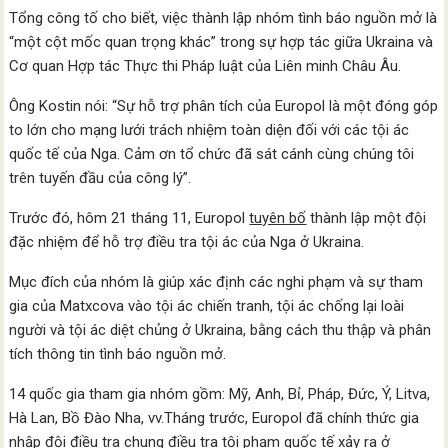
Tổng công tố cho biết, việc thành lập nhóm tình báo nguồn mở là
“một cột mốc quan trọng khác” trong sự hợp tác giữa Ukraina và
Cơ quan Hợp tác Thực thi Pháp luật của Liên minh Châu Âu.
Ông Kostin nói: “Sự hỗ trợ phân tích của Europol là một đóng góp
to lớn cho mạng lưới trách nhiệm toàn diện đối với các tội ác
quốc tế của Nga. Cảm ơn tổ chức đã sát cánh cùng chúng tôi
trên tuyến đầu của công lý”.
Trước đó, hôm 21 tháng 11, Europol
tuyên bố
thành lập một đội
đặc nhiệm để hỗ trợ điều tra tội ác của Nga ở Ukraina.
Mục đích của nhóm là giúp xác định các nghi phạm và sự tham
gia của Matxcova vào tội ác chiến tranh, tội ác chống lại loài
người và tội ác diệt chủng ở Ukraina, bằng cách thu thập và phân
tích thông tin tình báo nguồn mở.
14 quốc gia tham gia nhóm gồm: Mỹ, Anh, Bỉ, Pháp, Đức, Ý, Litva,
Hà Lan, Bồ Đào Nha, vv.Tháng trước, Europol đã chính thức gia
nhập
đội điều tra chung
điều tra tội phạm quốc tế xảy ra ở