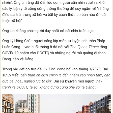
nhiên”. Ông tin rằng đã đến lúc con người cần nhìn vượt ra khỏi
các lý luận y tế công cộng thông thường để suy ngẫm về “những
điều sai trái trong xã hội và bất kỳ cách thức cơ bản nào để cải
thiện xã hội”.
Ông Lin không phải người duy nhất có cái nhìn toàn cục.
Ông Lý Hồng Chí – người sáng lập môn tu luyện tinh thần Pháp
Luân Công – vào cuối tháng 8 đã nói với
The Epoch Times
rằng
COVID-19 nhắm vào ĐCSTQ và những người mù quáng đi theo
Đảng, bảo vệ Đảng.
Trong bài viết có tựa đề
“Lý Tính”
công bố vào tháng 3/2020, Đại
sư Lý viết:
“bản thân ôn dịch chính là đến nhắm vào nhân tâm, đạo
đức bại hoại, nghiệp lực to lớn”.
Đại sư khuyên mọi người
“hãy
tránh xa ĐCSTQ tà ác, không đứng cùng phe với tà Đảng”.