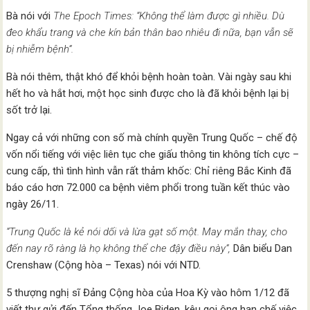
Bà nói với
The Epoch Times: “Không thể làm được gì nhiều. Dù
đeo khẩu trang và che kín bản thân bao nhiêu đi nữa, bạn vẫn sẽ
bị nhiễm bệnh”.
Bà nói thêm, thật khó để khỏi bệnh hoàn toàn. Vài ngày sau khi
hết ho và hắt hơi, một học sinh được cho là đã khỏi bệnh lại bị
sốt trở lại.
Ngay cả với những con số mà chính quyền Trung Quốc – chế độ
vốn nổi tiếng với việc liên tục che giấu thông tin không tích cực –
cung cấp, thì tình hình vẫn rất thảm khốc: Chỉ riêng Bắc Kinh đã
báo cáo hơn 72.000 ca bệnh viêm phổi trong tuần kết thúc vào
ngày 26/11.
“Trung Quốc là kẻ nói dối và lừa gạt số một. May mắn thay, cho
đến nay rõ ràng là họ không thể che đậy điều này”,
Dân biểu Dan
Crenshaw (Cộng hòa – Texas) nói với NTD.
5 thượng nghị sĩ Đảng Cộng hòa của Hoa Kỳ vào hôm 1/12 đã
viết thư gửi đến Tổng thống Joe Biden, kêu gọi ông hạn chế việc