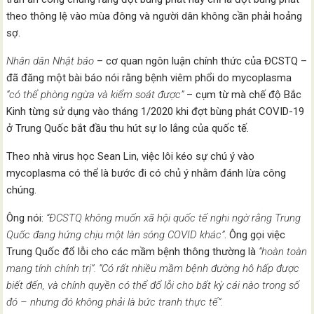
theo thông lệ vào mùa đông và người dân không cần phải hoảng
sợ.
Nhân dân Nhật báo
– cơ quan ngôn luận chính thức của ĐCSTQ –
đã đăng một bài báo nói rằng bệnh viêm phổi do mycoplasma
“có thể phòng ngừa và kiểm soát được”
– cụm từ mà chế độ Bắc
Kinh từng sử dụng vào tháng 1/2020 khi đợt bùng phát COVID-19
ở Trung Quốc bắt đầu thu hút sự lo lắng của quốc tế.
Theo nhà virus học Sean Lin, việc lôi kéo sự chú ý vào
mycoplasma có thể là bước đi có chủ ý nhằm đánh lừa công
chúng.
Ông nói:
“ĐCSTQ không muốn xã hội quốc tế nghi ngờ rằng Trung
Quốc đang hứng chịu một làn sóng COVID khác”
. Ông gọi việc
Trung Quốc đổ lỗi cho các mầm bệnh thông thường là
“hoàn toàn
mang tính chính trị”. “Có rất nhiều mầm bệnh đường hô hấp được
biết đến, và chính quyền có thể đổ lỗi cho bất kỳ cái nào trong số
đó – nhưng đó không phải là bức tranh thực tế”.