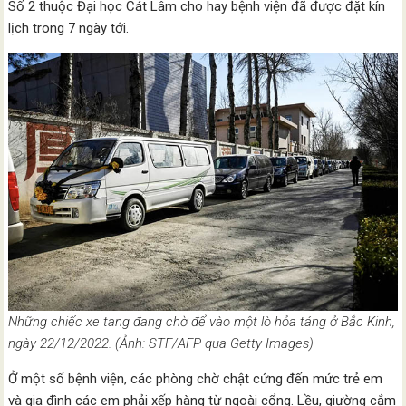
Số 2 thuộc Đại học Cát Lâm cho hay bệnh viện đã được đặt kín
lịch trong 7 ngày tới.
Những chiếc xe tang đang chờ để vào một lò hỏa táng ở Bắc Kinh,
ngày 22/12/2022. (Ảnh: STF/AFP qua Getty Images)
Ở một số bệnh viện, các phòng chờ chật cứng đến mức trẻ em
và gia đình các em phải xếp hàng từ ngoài cổng. Lều, giường cắm