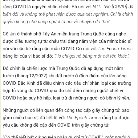
rằng COVID là nguyên nhân chính. Bà nói với
NTD
:
“Nó [COVID] đã
biến đổi và không thể phát hiện được qua xét nghiệm. Chỉ là chính
quyền không cho phép người ta nói về chuyện đó thôi”.
Cô Jin ở thành phố Tây An miền trung Trung Quốc cũng nghe
được điều tương tự từ cháu trai đang nằm viện của mình; bác sĩ
nói với cậu bé rằng cậu mắc COVID. Cô nói với
The Epoch Times
bằng lời của vị bác sĩ đó:
“Họ chỉ gọi nó bằng một cái tên khác”.
Đó chính là chiến lược mà Trung Quốc đã áp dụng một năm
trước (tháng 12/2022) khi đất nước ở đỉnh điểm của làn sóng
COVID. Bắc Kinh đã điều chỉnh các tiêu chí phân loại các trường
hợp tử vong do COVID, qua đó chỉ đếm những người chết vì
COVID hoặc suy hô hấp, loại trừ đi những người có bệnh lý nền.
Những người có liên quan đến công tác cấp giấy chứng tử, bao
gồm nhiều bác sĩ, đã tiết lộ với
The Epoch Times
rằng họ được
yêu cầu không đề cập đến COVID trên giấy chứng tử.
“Có thể viết bất cứ nguyên nhân gì, chỉ trừ COVID”, một người ở