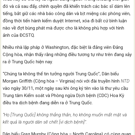
đó và cả sau đấy, chính quyền đã khiển trách các bác sĩ dám lên
tiếng, bắt giữ các nhà báo công dân và bịt miệng các phóng viên,
đồng thời tiến hành kiểm duyệt Internet, xóa đi bất cứ bình luận
nào về đợt bùng phát mà được cho là không phù hợp với hình
ảnh của ĐCSTQ.
Nhiều nhà lập pháp ở Washington, đặc biệt là đảng viên Đảng
Cộng hòa, nhận thấy rằng những điều tương tự như trên đang xảy
ra ở Trung Quốc hiện nay.
“Chúng ta không thể tin tưởng người Trung Quốc”, Dân biểu
Morgan Griffith (Cộng hòa – Virginia) nói với đài truyền hình
NTD
vào ngày 30/11, một ngày sau khi ông ký tên vào lá thư yêu cầu
Trung tâm Kiểm soát và Phòng ngừa Dịch bệnh (CDC) Hoa Kỳ
điều tra dịch bệnh đang diễn ra ở Trung Quốc.
“Họ [Trung Quốc] không thẳng thắn, họ không muốn mất mặt và
kết quả là người dân sẽ chết [vì dịch bệnh]”.
Dân biểu Greg Murphy (Cộng hòa – North Carolina) có cùng quan