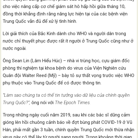
cho việc nâng cấp cơ chế giám sát hô hấp hồi giữa tháng 10,
đồng thời khẳng định rằng năng lực hiện tại của các bệnh viện
Trung Quốc vẫn đủ để xử lý tình hình.
Lời giải thích của Bắc Kinh dành cho WHO và người dân trong
nước chỉ thuyết phục được rất ít người ở Trung Quốc cũng như ở
nước ngoài.
Ông Sean Lin (Lâm Hiểu Húc) – nhà vi trùng học, cựu giám đốc
phòng thí nghiệm tại khoa bệnh do virus của Viện Nghiên cứu
Quân đội Walter Reed (Mỹ) – bày tỏ sự thất vọng trước việc WHO
phụ thuộc vào Trung Quốc để có được thông tin.
“Làm sao chúng ta có thể tin tưởng vào dữ liệu của chính quyền
Trung Quốc?”,
ông nói với
The Epoch Times.
Trong những ngày cuối năm 2019, sau khi các bác sĩ dũng cảm
gióng lên hồi chuông cảnh báo về đợt bùng phát COVID-19 ở Vũ
Hán, phải mất gần 3 tuần, chính quyền Trung Quốc mới thừa nhận
virus này có thể lây từ người sang người. Trong khoảng thời gian