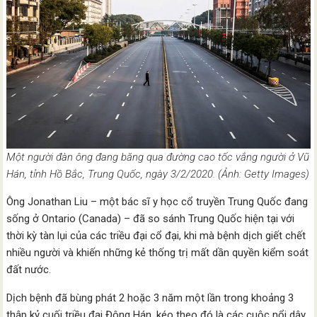
Một người đàn ông đang băng qua đường cao tốc vắng người ở Vũ
Hán, tỉnh Hồ Bắc, Trung Quốc, ngày 3/2/2020. (Ảnh: Getty Images)
Ông Jonathan Liu – một bác sĩ y học cổ truyền Trung Quốc đang
sống ở Ontario (Canada) – đã so sánh Trung Quốc hiện tại với
thời kỳ tàn lụi của các triều đại cổ đại, khi mà bệnh dịch giết chết
nhiều người và khiến những kẻ thống trị mất dần quyền kiểm soát
đất nước.
Dịch bệnh đã bùng phát 2 hoặc 3 năm một lần trong khoảng 3
thập kỷ cuối triều đại Đông Hán, kéo theo đó là các cuộc nổi dậy