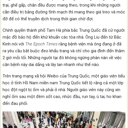
trại, ghế gấp, chăn đều được mang theo, trong khi những người
cần điều trị bằng đường tĩnh mạch thì mang theo giá treo và móc
đỡ để có thể truyền dịch trong thời gian chờ đợi.
Chính quyền thành phố Tam Hà phía bắc Trung Quốc đã cử người
mặc đồ bảo hộ đến khử khuẩn các tòa nhà. Ông Liu đến từ Bắc
Kinh nói với
The Epoch Times
rằng bệnh viện mà ông đang ở đã
ra yêu cầu bắt buộc đeo khẩu trang và chỉ cho gia đình đến thăm
2 giờ mỗi tối. Những người tại đó không ngừng phàn nàn về việc
căn bệnh này dai dẳng và lây lan nhanh như thế nào.
Trên trang mạng xã hội Weibo của Trung Quốc, một giáo viên tiểu
học ở tỉnh Hồ Nam miền nam Trung Quốc tiết lộ rằng cả một lớp
học đột ngột bị ốm và phải ở nhà. Người giáo viên này cũng xin
nghỉ ốm sau một đêm sốt cao, nhức đầu, run tay, ù tai, ho khan
đến đau phổi.