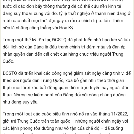
tước đi các đòn bẩy thông thường để có thể cứu nền kinh tế
đang suy thoái; cùng với đó, tỷ lệ thất nghiệp ở thanh niên đang ở
mức cao nhất mọi thời đại, gây ra rủi ro chính trị to lớn. Thêm
nữa là những căng thẳng với Hoa Kỳ.
Trong một thế kỷ tồn tại, ĐCSTQ đã phát triển nhờ bạo lực và lừa
dối; lịch sử của Đảng là đấu tranh chính trị đẫm máu và đàn áp
nhân quyền dẫn đến cái chết của hàng chục triệu người Trung
Quốc.
ĐCSTQ đã triển khai các công nghệ giám sát ngày càng tinh vi để
theo dõi người dân Trung Quốc, xóa bỏ gần như theo thời gian
thực mọi lời xì xào bất đồng quan điểm trực tuyến hay ngoài đời
thực. Nhưng sự kiểm soát của Đảng đối với công chúng dường
như đang suy yếu.
Trong một loạt các cuộc biểu tình nhỏ nổ ra vào tháng 11/2022,
giới trẻ Trung Quốc trên toàn quốc – những người chán ngấy với
các lệnh phong tỏa dường như vô tận của chế độ – đã xuống