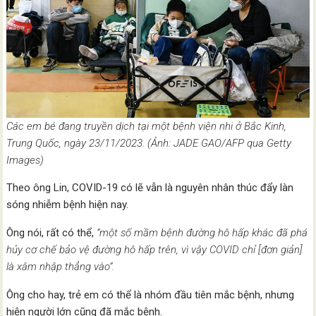
Các em bé đang truyền dịch tại một bệnh viện nhi ở Bắc Kinh,
Trung Quốc, ngày 23/11/2023. (Ảnh: JADE GAO/AFP qua Getty
Images)
Theo ông Lin, COVID-19 có lẽ vẫn là nguyên nhân thúc đẩy làn
sóng nhiễm bệnh hiện nay.
Ông nói, rất có thể,
“một số mầm bệnh đường hô hấp khác đã phá
hủy cơ chế bảo vệ đường hô hấp trên, vì vậy COVID chỉ [đơn giản]
là xâm nhập thẳng vào”.
Ông cho hay, trẻ em có thể là nhóm đầu tiên mắc bệnh, nhưng
hiện người lớn cũng đã mắc bệnh.