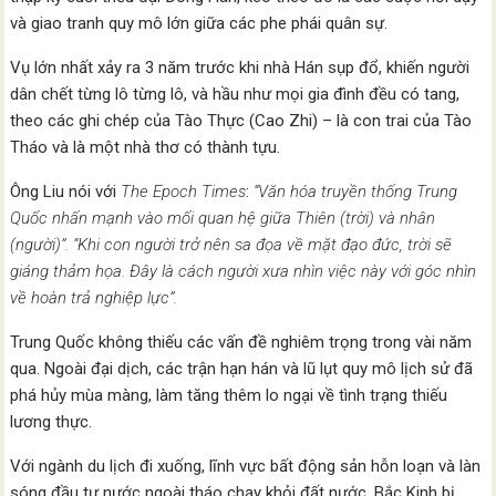
và giao tranh quy mô lớn giữa các phe phái quân sự.
Vụ lớn nhất xảy ra 3 năm trước khi nhà Hán sụp đổ, khiến người
dân chết từng lô từng lô, và hầu như mọi gia đình đều có tang,
theo các ghi chép của Tào Thực (Cao Zhi) – là con trai của Tào
Tháo và là một nhà thơ có thành tựu.
Ông Liu nói với
The Epoch Times
:
“Văn hóa truyền thống Trung
Quốc nhấn mạnh vào mối quan hệ giữa Thiên (trời) và nhân
(người)”. “Khi con người trở nên sa đọa về mặt đạo đức, trời sẽ
giáng thảm họa. Đây là cách người xưa nhìn việc này với góc nhìn
về hoàn trả nghiệp lực”.
Trung Quốc không thiếu các vấn đề nghiêm trọng trong vài năm
qua. Ngoài đại dịch, các trận hạn hán và lũ lụt quy mô lịch sử đã
phá hủy mùa màng, làm tăng thêm lo ngại về tình trạng thiếu
lương thực.
Với ngành du lịch đi xuống, lĩnh vực bất động sản hỗn loạn và làn
sóng đầu tư nước ngoài tháo chạy khỏi đất nước, Bắc Kinh bị