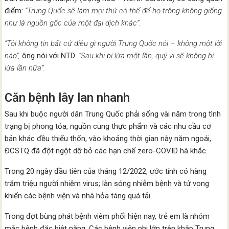
điểm:
“Trung Quốc sẽ làm mọi thứ có thể để họ trông không giống
như là nguồn gốc của một đại dịch khác”.
“Tôi không tin bất cứ điều gì người Trung Quốc nói – không một lời
nào”,
ông nói với NTD
. “Sau khi bị lừa một lần, quý vị sẽ không bị
lừa lần nữa”.
Căn bệnh lây lan nhanh
Sau khi buộc người dân Trung Quốc phải sống vài năm trong tình
trạng bị phong tỏa, nguồn cung thực phẩm và các nhu cầu cơ
bản khác đều thiếu thốn, vào khoảng thời gian này năm ngoái,
ĐCSTQ đã đột ngột dỡ bỏ các hạn chế zero-COVID hà khắc.
Trong 20 ngày đầu tiên của tháng 12/2022, ước tính có hàng
trăm triệu người nhiễm virus; làn sóng nhiễm bệnh và tử vong
khiến các bệnh viện và nhà hỏa táng quá tải.
Trong đợt bùng phát bệnh viêm phổi hiện nay, trẻ em là nhóm
mắc bệnh đặc biệt nặng. Các bệnh viện nhi lớn trên khắp Trung