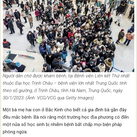
Người dân chờ được khám bệnh, tại Bệnh viện Liên kết Thứ nhất
thuộc Đại học Trịnh Châu – bệnh viện lớn nhất Trung Quốc tính
theo số giường, ở Trịnh Châu, tỉnh Hà Nam, Trung Quốc, ngày
30/1/2023. (Ảnh: VCG/VCG qua Getty Images)
Một bà mẹ hai con ở Bắc Kinh cho biết cả gia đình bà gần đây
đều mắc bệnh. Bà nói rằng một trường học địa phương có đến
một nửa số học sinh bị nhiễm bệnh bất chấp mọi biện pháp
phòng ngừa.