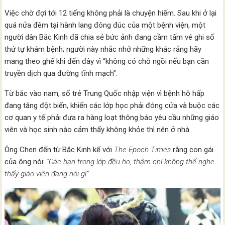
Việc chờ đợi tới 12 tiếng không phải là chuyện hiếm. Sau khi ở lại
quá nửa đêm tại hành lang đông đúc của một bệnh viện, một
người dân Bắc Kinh đã chia sẻ bức ảnh đang cầm tấm vé ghi số
thứ tự khám bệnh; người này nhắc nhở những khác rằng hãy
mang theo ghế khi đến đây vì “không có chỗ ngồi nếu bạn cần
truyền dịch qua đường tĩnh mạch”.
Từ bắc vào nam, số trẻ Trung Quốc nhập viện vì bệnh hô hấp
đang tăng đột biến, khiến các lớp học phải đóng cửa và buộc các
cơ quan y tế phải đưa ra hàng loạt thông báo yêu cầu những giáo
viên và học sinh nào cảm thấy không khỏe thì nên ở nhà.
Ông Chen đến từ Bắc Kinh kể với
The Epoch Times
rằng con gái
của ông nói:
“Các bạn trong lớp đều ho, thậm chí không thể nghe
thấy giáo viên đang nói gì”.