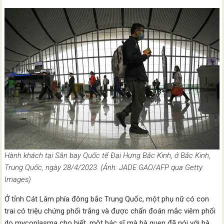
Hành khách tại Sân bay Quốc tế Đại Hưng Bắc Kinh, ở Bắc Kinh,
Trung Quốc, ngày 28/4/2023. (Ảnh: JADE GAO/AFP qua Getty
Images)
Ở tỉnh Cát Lâm phía đông bắc Trung Quốc, một phụ nữ có con
trai có triệu chứng phổi trắng và được chẩn đoán mắc viêm phổi
do mycoplasma cho biết, một bác sĩ mà bà quen đã nói với bà