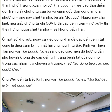
thành phố Trường Xuân nói với
The Epoch Times
vào thời điểm
đó. Trên giấy chứng tử của bố vợ giám đốc đồn công an địa
phương – ông này chết tại nhà, bà ghi “đột quỵ”. Người này cho
biết, nếu giấy chứng tử ghi COVID thì các bệnh viện – nơi xử lý thi
thể những người chết tại nhà – sẽ không tiếp nhận.
Ở một số khu vực, ngay cả việc công khai đề cập đến bệnh tật
cũng là điều cấm kỵ. Ít nhất hai phụ huynh từ Bắc Kinh và Thiên
Tân nói với
The Epoch Times
rằng các giáo viên đã hướng dẫn
phụ huynh không đề cập đến tình trạng bệnh tật của con họ
trong các nhóm trò chuyện ở trường, vì sợ
“tác động tiêu cực đến
người khác”.
Ông Wei, đến từ Bắc Kinh, nói với
The Epoch Times
:
“Mọi thứ đều
là bí mật quốc gia”.