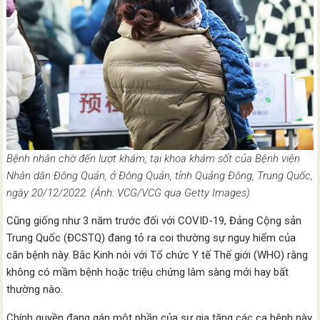
Bệnh nhân chờ đến lượt khám, tại khoa khám sốt của Bệnh viện
Nhân dân Đông Quản, ở Đông Quản, tỉnh Quảng Đông, Trung Quốc,
ngày 20/12/2022. (Ảnh: VCG/VCG qua Getty Images)
Cũng giống như 3 năm trước đối với COVID-19, Đảng Cộng sản
Trung Quốc (ĐCSTQ) đang tỏ ra coi thường sự nguy hiểm của
căn bệnh này. Bắc Kinh nói với Tổ chức Y tế Thế giới (WHO) rằng
không có mầm bệnh hoặc triệu chứng lâm sàng mới hay bất
thường nào.
Chính quyền đang gán một phần của sự gia tăng các ca bệnh này