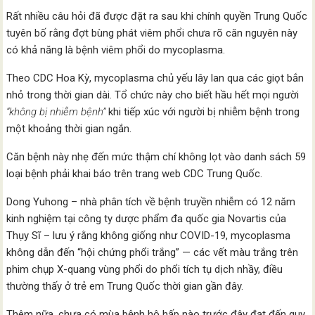
Rất nhiều câu hỏi đã được đặt ra sau khi chính quyền Trung Quốc
tuyên bố rằng đợt bùng phát viêm phổi chưa rõ căn nguyên này
có khả năng là bệnh viêm phổi do mycoplasma.
Theo CDC Hoa Kỳ, mycoplasma chủ yếu lây lan qua các giọt bắn
nhỏ trong thời gian dài. Tổ chức này cho biết hầu hết mọi người
“không bị nhiễm bệnh”
khi tiếp xúc với người bị nhiễm bệnh trong
một khoảng thời gian ngắn.
Căn bệnh này nhẹ đến mức thậm chí không lọt vào danh sách 59
loại bệnh phải khai báo trên trang web CDC Trung Quốc.
Dong Yuhong – nhà phân tích về bệnh truyền nhiễm có 12 năm
kinh nghiệm tại công ty dược phẩm đa quốc gia Novartis của
Thụy Sĩ – lưu ý rằng không giống như COVID-19, mycoplasma
không dẫn đến “hội chứng phổi trắng” — các vết màu trắng trên
phim chụp X-quang vùng phổi do phổi tích tụ dịch nhầy, điều
thường thấy ở trẻ em Trung Quốc thời gian gần đây.
Thêm nữa, chưa có mùa bệnh hô hấp nào trước đây đạt đến quy