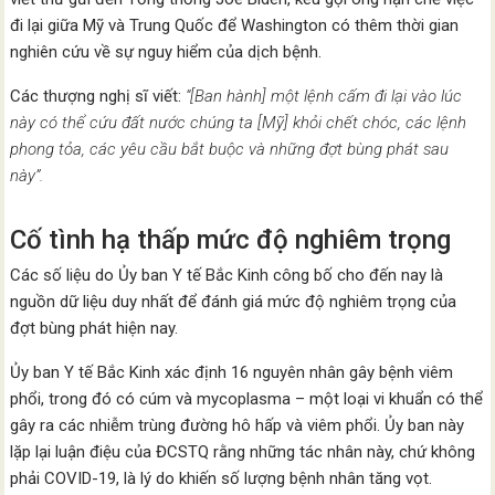
đi lại giữa Mỹ và Trung Quốc để Washington có thêm thời gian
nghiên cứu về sự nguy hiểm của dịch bệnh.
Các thượng nghị sĩ viết:
“[Ban hành] một lệnh cấm đi lại vào lúc
này có thể cứu đất nước chúng ta [Mỹ] khỏi chết chóc, các lệnh
phong tỏa, các yêu cầu bắt buộc và những đợt bùng phát sau
này”.
Cố tình hạ thấp mức độ nghiêm trọng
Các số liệu do Ủy ban Y tế Bắc Kinh công bố cho đến nay là
nguồn dữ liệu duy nhất để đánh giá mức độ nghiêm trọng của
đợt bùng phát hiện nay.
Ủy ban Y tế Bắc Kinh xác định 16 nguyên nhân gây bệnh viêm
phổi, trong đó có cúm và mycoplasma – một loại vi khuẩn có thể
gây ra các nhiễm trùng đường hô hấp và viêm phổi. Ủy ban này
lặp lại luận điệu của ĐCSTQ rằng những tác nhân này, chứ không
phải COVID-19, là lý do khiến số lượng bệnh nhân tăng vọt.