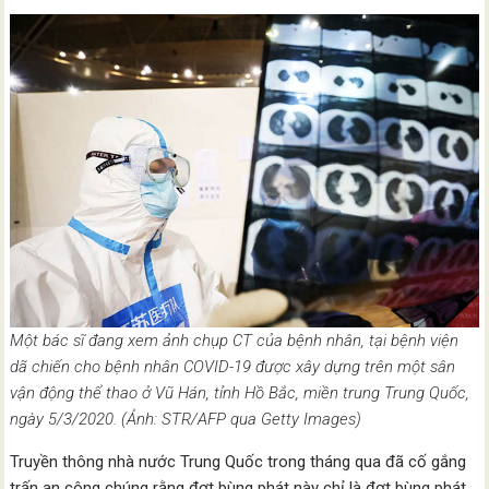
Một bác sĩ đang xem ảnh chụp CT của bệnh nhân, tại bệnh viện
dã chiến cho bệnh nhân COVID-19 được xây dựng trên một sân
vận động thể thao ở Vũ Hán, tỉnh Hồ Bắc, miền trung Trung Quốc,
ngày 5/3/2020. (Ảnh: STR/AFP qua Getty Images)
Truyền thông nhà nước Trung Quốc trong tháng qua đã cố gắng
trấn an công chúng rằng đợt bùng phát này chỉ là đợt bùng phát