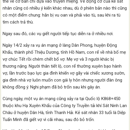
thể về cơ bản chỉ dựa vào truyền miệng. Về động cơ của kẻ sát
nhân cũng có nhiều ý kiến ​​​​khác nhau, dù ở phiên bản nào thì cũng
có một điểm chung: hắn bị vu oan và phải vào tù, sau khi ra tù
tìm cách trả thù.
Ngay sau đó, các vụ giết người tiếp tục diễn ra ở nhiều nơi.
Ngày 14/2 xảy ra vụ án mạng ở làng Dân Phong, huyện Động
Khẩu, thành phố Thiệu Dương, tỉnh Hồ Nam, con rể về nhà bố mẹ
vợ chúc Tết rồi chém chết bố vợ. Mẹ vợ và 3 người khác bị
thương nặng. Người thân tiết lộ, con rể thường xuyên bạo hành
vợ, lần trước bạo lực gia đình khiến vợ gãy vài chiếc xương sườn,
gia đình nhà vợ luôn muốn con gái ly hôn nhưng người đàn ông
không đồng ý. Nghi phạm đã bỏ trốn sau khi gây án.
Cùng ngày, một vụ án mạng cũng xảy ra tại Quốc lộ K868+450
thuộc khu Hạ Xuyên Khẩu của Công ty Truyền tải khí Sát Ninh Lan
Châu ở huyện Dân Hà, tỉnh Thanh Hải. Kẻ sát nhân 33 tuổi là Diệp
Tuấn Minh đã giết vợ vì cãi nhau, sau đó bỏ trốn.