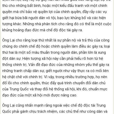
thù cho những bất bình, hoặc một kiểu đấu tranh với một chính
quyền mà chỉ bảo vệ quyền lợi của chính quyền, đầy rẫy các vụ
giết hại bừa bãi người dân vô tội, bạo lực khủng bố và các hiện
tượng khác. Những nhà phân tích cho rằng đó có thể là một cuộc
khủng hoảng đạo đức mà chế độ độc tài gây ra.
Ông Lại cho rằng loại thứ nhất là sự phẫn nộ và trả thù của công
chúng do chính chế độ hoặc chính quyền làm điều ác gây ra; loại
thứ hai là một số mâu thuẫn trong người dân, phần lớn là xung
đột dân sự. Hiện tượng xã hội này cần phải hiểu rõ hơn từ hệ
thống chính trị. Vấn đề đạo đức của những nhóm yếu thế gây ra
những tranh chấp dân sự, giết người như vậy thực ra có mối liên
hệ chặt chẽ với chính trị. Vì vậy, trong nhiều trường hợp, họ nên
đổ lỗi cho chính quyền, thúc đẩy quá trình chuyển đổi dân chủ
của Trung Quốc và thay đổi hệ thống xã hội, khi đó, chuẩn mực
đạo đức của một xã hội mới được nâng cao.
Ông Lại cũng nhấn mạnh rằng ngoài việc chế độ độc tài Trung
Quốc phải gánh chịu trách nhiệm, các chủ thể như công dân và