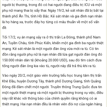
người bị thương, trong đó có hai người đang điều trị ICU và một
phụ nữ mang thai bị sẩy thai. Ngày 19/2, kẻ sát nhân đã bị bắt tại
thành phố Ân Thi, tỉnh Hồ Bắc. Kẻ sát nhân và gia đình nạn nhân
là họ hàng xa, trước đây họ từng có mâu thuẫn về một số vấn
đề.
Tối 17/2, vụ án mạng xảy ra ở thị trấn La Đông, thành phố Nam
An, Tuyền Châu, tỉnh Phúc Kiến, khiến một gia đình ba người thiệt
mạng. Kẻ sát nhân là một người đàn ông vừa mới ra tù. Có tin
đồn rằng người phụ nữ là nạn nhân đã lừa gạt người đàn ông đó
150.000 nhân dân tệ (khoảng 20.000 USD), sau đó tìm cách đưa
tống người đàn ông kia vào tù, người này đã trả thù khi ra tù.
Vào ngày 20/2, một giáo viên trường tiểu học trung tâm thị trấn
Khê Đầu, huyện Dương Tây, thành phố Dương Giang, tỉnh Quảng
Đông đã đâm chết một người. Truyền thông Trung Quốc đưa tin
một người thiệt mạng và một người bị thương trong vụ việc, điều
này rất khác với thông báo của chính quyền rằng không có ai
thiệt mạng. Hai nạn nhân đều là nhân viên đòi nợ của ngân hàng.