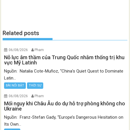
Related posts
06/08/2026
Pham
Nỗ lực âm thầm của Trung Quốc nhằm thống trị khu
vực Mỹ Latinh
Nguồn: Natalia Cote-Muñoz, “China’s Quiet Quest to Dominate
Latin...
BÀI NỔI BẬT
THỜI SỰ
06/08/2026
Pham
Mối nguy khi Châu Âu do dự hỗ trợ phòng không cho
Ukraine
Nguồn: Franz-Stefan Gady, “Europe’s Dangerous Hesitation on
Its Own...