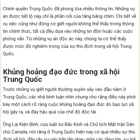
Chính quyền Trung Quốc đã phong tỏa nhiều thông tin. Những vụ
án được tiết lộ này chỉ là phần nổi của tảng băng chìm. Chi tiết về
vụ việc cũng như động cơ giết người không thể thấy trong thông
tin chính thức, tất cả đều dựa vào những tin đồn hoặc các cuộc
phỏng vấn. Từ những vụ án độc ác này, chúng ta có thể thấy
được mức độ nghiêm trọng của sự thù địch trong xã hội Trung
Quốc.
Khủng hoảng đạo đức trong xã hội
Trung Quốc
Trước những vụ giết người thường xuyên xảy vào đầu năm ở
Trung Quốc, các nhà bình luận nhìn chung cho rằng điều này phơi
bày một cách rõ ràng cuộc khủng hoảng đạo đức do bạo lực xã
hội gây ra, và đây hậu quả của chế độ độc tài.
Ông Lại Kiện Bình, cựu luật sư Bắc Kinh và Chủ tịch Mặt trận Dân
chủ Canada, nói rằng ở Trung Quốc hiện nay có quá nhiều sự thù
địch xã hội, đầy rẫy sự gây hấn lẫn nhau giữa các tầng lớp, sự trả