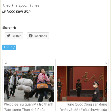
Theo
The Epoch Times
Lý Ngọc biên dịch
Share this:
Twitter
Facebook
THỜI SỰ
Posts
navigation
Weibo Đại sứ quán Mỹ trở thành
Trung Quốc Cộng sản đang
‘Bức tường Than khóc’ của
‘chật vật để kể câu chuyện của