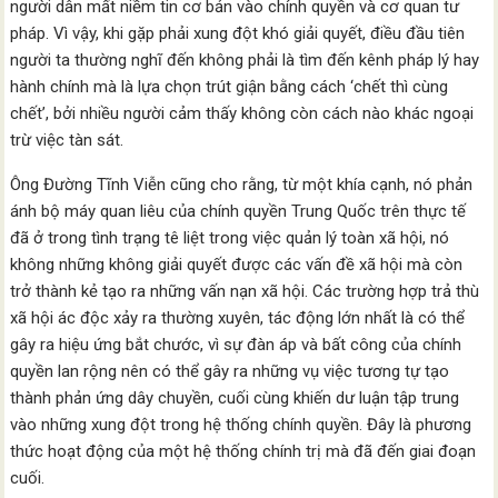
người dân mất niềm tin cơ bản vào chính quyền và cơ quan tư
pháp. Vì vậy, khi gặp phải xung đột khó giải quyết, điều đầu tiên
người ta thường nghĩ đến không phải là tìm đến kênh pháp lý hay
hành chính mà là lựa chọn trút giận bằng cách ‘chết thì cùng
chết’, bởi nhiều người cảm thấy không còn cách nào khác ngoại
trừ việc tàn sát.
Ông Đường Tĩnh Viễn cũng cho rằng, từ một khía cạnh, nó phản
ánh bộ máy quan liêu của chính quyền Trung Quốc trên thực tế
đã ở trong tình trạng tê liệt trong việc quản lý toàn xã hội, nó
không những không giải quyết được các vấn đề xã hội mà còn
trở thành kẻ tạo ra những vấn nạn xã hội. Các trường hợp trả thù
xã hội ác độc xảy ra thường xuyên, tác động lớn nhất là có thể
gây ra hiệu ứng bắt chước, vì sự đàn áp và bất công của chính
quyền lan rộng nên có thể gây ra những vụ việc tương tự tạo
thành phản ứng dây chuyền, cuối cùng khiến dư luận tập trung
vào những xung đột trong hệ thống chính quyền. Đây là phương
thức hoạt động của một hệ thống chính trị mà đã đến giai đoạn
cuối.