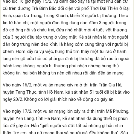
Vào lúc 16 giờ ngày 15/2, vụ đâm dao xảy ra tại một khu dân cư
cũ trên đường Trà Đình Bắc đối diện với phố Thời Đại Thiên ở Đại
Bình, quận Du Trung, Trùng Khánh, khiến 3 người bị thương. Theo
tin từ báo chí, một người đàn ông dùng dao đâm 3 người, trong
đó có ông nội và cháu trai, đứa nhỏ nhất mới 4 tuổi, vết thương
của 3 người đều tập trung ở vùng mặt. Kẻ sát nhân là một người
đàn ông trung niên đeo kính, là hàng xóm cùng tầng với người bị
chém. Hôm xảy ra vụ việc, hung thủ tìm thấy một túi rác ở hành
lang nên gõ cửa hỏi có phải gia đình bị thương đã bỏ rác ở ngoài
hành lang không, người bị thương phủ nhận nhưng hung thủ
không tin, hai bên không tin nên cãi nhau rồi dẫn đến án mạng.
Vào ngày 16/2, một vụ án mạng xảy ra ở thị trấn Trần Gia Hà,
huyện Tang Thực, tỉnh Hồ Nam, kẻ sát nhân 51 tuổi đã bị bắt vào
ngày 20/2. Không có lời giải thích nào về động cơ gây án.
Vào ngày 17/2, một vụ án mạng lớn xảy ra ở thị trấn Mã Phường,
huyện Yên Lăng, tỉnh Hà Nam, kẻ sát nhân đã dùng thiết bị phun
lửa để gây án. Hắn “giết người và đốt tất cả những gì hắn nhìn
thấy. Trẻ em, phụ nữ mang thai và người già đều không tha”. Sáu