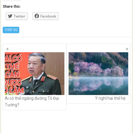
Share this:
Twitter
Facebook
THỜI SỰ
Posts
navigation
Ai có thể ngáng đường Tô Đại
Ý nghĩ hai thế hệ
Tướng?