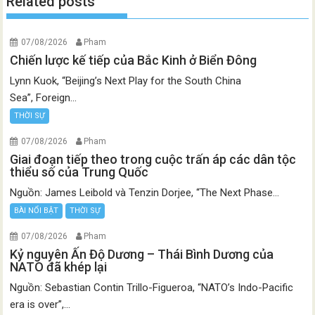
Related posts
07/08/2026
Pham
Chiến lược kế tiếp của Bắc Kinh ở Biển Đông
Lynn Kuok, “Beijing’s Next Play for the South China
Sea”, Foreign...
THỜI SỰ
07/08/2026
Pham
Giai đoạn tiếp theo trong cuộc trấn áp các dân tộc
thiểu số của Trung Quốc
Nguồn: James Leibold và Tenzin Dorjee, “The Next Phase...
BÀI NỔI BẬT
THỜI SỰ
07/08/2026
Pham
Kỷ nguyên Ấn Độ Dương – Thái Bình Dương của
NATO đã khép lại
Nguồn: Sebastian Contin Trillo-Figueroa, “NATO’s Indo-Pacific
era is over”,...