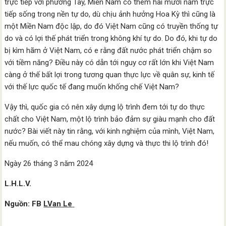
trực tiếp với phương Tây, Miền Nam có thêm hai mươi năm trực
tiếp sống trong nền tự do, dù chịu ảnh hưởng Hoa Kỳ thì cũng là
một Miền Nam độc lập, do đó Việt Nam cũng có truyền thống tự
do và có lợi thế phát triển trong không khí tự do. Do đó, khi tự do
bị kìm hãm ở Việt Nam, có e rằng đất nước phát triển chậm so
với tiềm năng? Điều này có dẫn tới nguy cơ rất lớn khi Việt Nam
càng ở thế bất lợi trong tương quan thực lực về quân sự, kinh tế
với thế lực quốc tế đang muốn khống chế Việt Nam?
Vậy thì, quốc gia có nên xây dựng lộ trình đem tới tự do thực
chất cho Việt Nam, một lộ trình bảo đảm sự giàu mạnh cho đất
nước? Bài viết này tin rằng, với kinh nghiệm của mình, Việt Nam,
nếu muốn, có thể mau chóng xây dựng và thực thi lộ trình đó!
Ngày 26 tháng 3 năm 2024
L.H.L.V.
Nguồn: FB
LVan Le