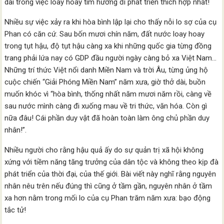
dài trong việc loay hoay tìm hướng đi phát triển thích hợp nhất!
Nhiều sự việc xảy ra khi hòa bình lập lại cho thấy nỗi lo sợ của cụ
Phan có căn cứ. Sau bốn mươi chín năm, đất nước loay hoay
trong tụt hậu, độ tụt hậu càng xa khi những quốc gia từng đồng
trang phải lứa nay có GDP đầu người ngày càng bỏ xa Việt Nam…
Những trí thức Việt nổi danh Miền Nam và trời Âu, từng ủng hộ
cuộc chiến “Giải Phóng Miền Nam” năm xưa, giờ thở dài, buồn
muốn khóc vì “hòa bình, thống nhất năm mươi năm rồi, càng về
sau nước mình càng đi xuống mau về tri thức, văn hóa. Còn gì
nữa đâu! Cái phần duy vật đã hoàn toàn làm ông chủ phần duy
nhân!”.
Nhiều người cho rằng hậu quả ấy do sự quản trị xã hội không
xứng với tiềm năng tăng trưởng của dân tộc và không theo kịp đà
phát triển của thời đại, của thế giới. Bài viết này nghĩ rằng nguyên
nhân nêu trên nếu đúng thì cũng ở tầm gần, nguyên nhân ở tầm
xa hơn nằm trong mối lo của cụ Phan trăm năm xưa: bạo động
tắc tử!