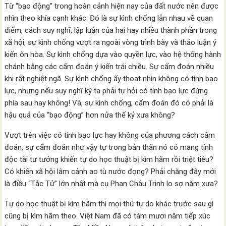
Từ “bạo động” trong hoàn cảnh hiện nay của đất nước nên được
nhìn theo khía cạnh khác. Đó là sự kình chống lẫn nhau về quan
điểm, cách suy nghĩ, lập luận của hai hay nhiều thành phần trong
xã hội, sự kình chống vượt ra ngoài vòng trình bày và thảo luận ý
kiến ôn hòa. Sự kình chống dựa vào quyền lực, vào hệ thống hành
chánh bằng các cấm đoán ý kiến trái chiều. Sự cấm đoán nhiều
khi rất nghiệt ngã. Sự kình chống ấy thoạt nhìn không có tính bạo
lực, nhưng nếu suy nghĩ kỹ ta phải tự hỏi có tính bạo lực đứng
phía sau hay không! Và, sự kình chống, cấm đoán đó có phải là
hậu quả của “bạo động” hơn nửa thế kỷ xưa không?
Vượt trên việc có tính bạo lực hay không của phương cách cấm
đoán, sự cấm đoán như vậy tự trong bản thân nó có mang tính
độc tài tư tưởng khiến tự do học thuật bị kìm hãm rồi triệt tiêu?
Có khiến xã hội lâm cảnh ao tù nước đọng? Phải chăng đây mới
là điều “Tắc Tử” lớn nhất mà cụ Phan Châu Trinh lo sợ năm xưa?
Tự do học thuật bị kìm hãm thì mọi thứ tự do khác trước sau gì
cũng bị kìm hãm theo. Việt Nam đã có tám mươi năm tiếp xúc