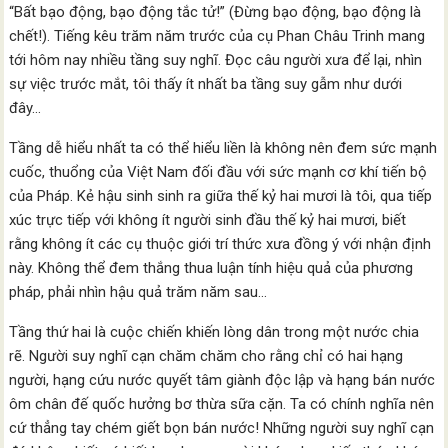
“Bất bạo động, bạo động tắc tử!” (Đừng bạo động, bạo động là
chết!). Tiếng kêu trăm năm trước của cụ Phan Châu Trinh mang
tới hôm nay nhiều tầng suy nghĩ. Đọc câu người xưa để lại, nhìn
sự việc trước mắt, tôi thấy ít nhất ba tầng suy gẫm như dưới
đây…
Tầng dễ hiểu nhất ta có thể hiểu liền là không nên đem sức mạnh
cuốc, thuổng của Việt Nam đối đầu với sức mạnh cơ khí tiến bộ
của Pháp. Kẻ hậu sinh sinh ra giữa thế kỷ hai mươi là tôi, qua tiếp
xúc trực tiếp với không ít người sinh đầu thế kỷ hai mươi, biết
rằng không ít các cụ thuộc giới trí thức xưa đồng ý với nhận định
này. Không thể đem thắng thua luận tính hiệu quả của phương
pháp, phải nhìn hậu quả trăm năm sau…
Tầng thứ hai là cuộc chiến khiến lòng dân trong một nước chia
rẽ. Người suy nghĩ cạn chăm chăm cho rằng chỉ có hai hạng
người, hạng cứu nước quyết tâm giành độc lập và hạng bán nước
ôm chân đế quốc hưởng bơ thừa sữa cặn. Ta có chính nghĩa nên
cứ thẳng tay chém giết bọn bán nước! Những người suy nghĩ cạn