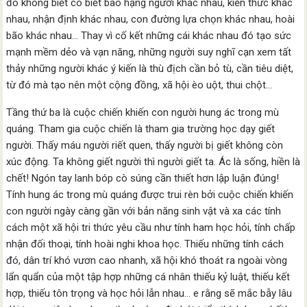
đó không biết có biết bao hạng người khác nhau, kiến thức khác
nhau, nhận định khác nhau, con đường lựa chọn khác nhau, hoài
bão khác nhau… Thay vì cố kết những cái khác nhau đó tạo sức
mạnh mềm dẻo và vạn năng, những người suy nghĩ cạn xem tất
thảy những người khác ý kiến là thù địch cần bỏ tù, cần tiêu diệt,
từ đó mà tạo nên một cộng đồng, xã hội èo uột, thui chột…
Tầng thứ ba là cuộc chiến khiến con người hung ác trong mù
quáng. Tham gia cuộc chiến là tham gia trường học dạy giết
người. Thấy máu người riết quen, thấy người bị giết không còn
xúc động. Ta không giết người thì người giết ta. Ác là sống, hiền là
chết! Ngón tay lanh bóp cò súng cần thiết hơn lập luận đúng!
Tính hung ác trong mù quáng được trui rèn bởi cuộc chiến khiến
con người ngày càng gần với bản năng sinh vật và xa các tính
cách một xã hội tri thức yêu cầu như tính ham học hỏi, tính chấp
nhận đối thoại, tính hoài nghi khoa học. Thiếu những tính cách
đó, dân trí khó vươn cao nhanh, xã hội khó thoát ra ngoài vòng
lẩn quẩn của một tập hợp những cá nhân thiếu kỷ luật, thiếu kết
hợp, thiếu tôn trọng và học hỏi lẫn nhau… e rằng sẽ mắc bẫy lâu