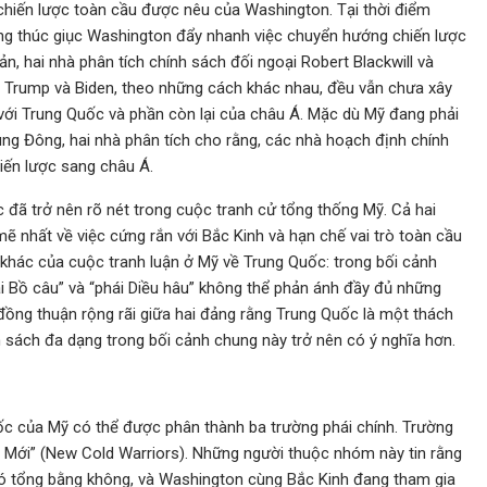
g chiến lược toàn cầu được nêu của Washington. Tại thời điểm
ng thúc giục Washington đẩy nhanh việc chuyển hướng chiến lược
n, hai nhà phân tích chính sách đối ngoại Robert Blackwill và
, Trump và Biden, theo những cách khác nhau, đều vẫn chưa xây
ới Trung Quốc và phần còn lại của châu Á. Mặc dù Mỹ đang phải
ung Đông, hai nhà phân tích cho rằng, các nhà hoạch định chính
iến lược sang châu Á.
đã trở nên rõ nét trong cuộc tranh cử tổng thống Mỹ. Cả hai
 nhất về việc cứng rắn với Bắc Kinh và hạn chế vai trò toàn cầu
hác của cuộc tranh luận ở Mỹ về Trung Quốc: trong bối cảnh
hái Bồ câu” và “phái Diều hâu” không thể phản ánh đầy đủ những
đồng thuận rộng rãi giữa hai đảng rằng Trung Quốc là một thách
h sách đa dạng trong bối cảnh chung này trở nên có ý nghĩa hơn.
uốc của Mỹ có thể được phân thành ba trường phái chính. Trường
nh Mới” (New Cold Warriors). Những người thuộc nhóm này tin rằng
có tổng bằng không, và Washington cùng Bắc Kinh đang tham gia