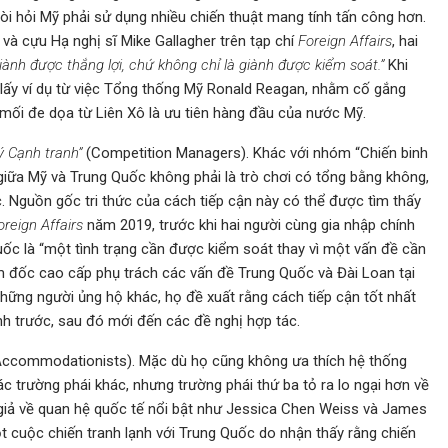
òi hỏi Mỹ phải sử dụng nhiều chiến thuật mang tính tấn công hơn.
và cựu Hạ nghị sĩ Mike Gallagher trên tạp chí
Foreign Affairs
, hai
giành được thắng lợi, chứ không chỉ là giành được kiểm soát.”
Khi
 lấy ví dụ từ việc Tổng thống Mỹ Ronald Reagan, nhằm cố gắng
 mối đe dọa từ Liên Xô là ưu tiên hàng đầu của nước Mỹ.
 Cạnh tranh”
(Competition Managers). Khác với nhóm “Chiến binh
iữa Mỹ và Trung Quốc không phải là trò chơi có tổng bằng không,
c. Nguồn gốc tri thức của cách tiếp cận này có thể được tìm thấy
oreign Affairs
năm 2019, trước khi hai người cùng gia nhập chính
ốc là “một tình trạng cần được kiểm soát thay vì một vấn đề cần
iám đốc cao cấp phụ trách các vấn đề Trung Quốc và Đài Loan tại
hững người ủng hộ khác, họ đề xuất rằng cách tiếp cận tốt nhất
nh trước, sau đó mới đến các đề nghị hợp tác.
ccommodationists). Mặc dù họ cũng không ưa thích hệ thống
c trường phái khác, nhưng trường phái thứ ba tỏ ra lo ngại hơn về
giả về quan hệ quốc tế nổi bật như Jessica Chen Weiss và James
t cuộc chiến tranh lạnh với Trung Quốc do nhận thấy rằng chiến