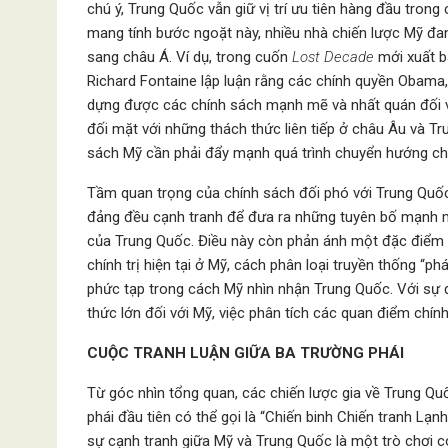
chú ý, Trung Quốc vẫn giữ vị trí ưu tiên hàng đầu tron
mang tính bước ngoặt này, nhiều nhà chiến lược Mỹ đa
sang châu Á. Ví dụ, trong cuốn
Lost Decade
mới xuất bả
Richard Fontaine lập luận rằng các chính quyền Obama
dựng được các chính sách mạnh mẽ và nhất quán đối v
đối mặt với những thách thức liên tiếp ở châu Âu và Tr
sách Mỹ cần phải đẩy mạnh quá trình chuyển hướng ch
Tầm quan trọng của chính sách đối phó với Trung Quốc 
đảng đều cạnh tranh để đưa ra những tuyên bố mạnh mẽ
của Trung Quốc. Điều này còn phản ánh một đặc điểm k
chính trị hiện tại ở Mỹ, cách phân loại truyền thống “p
phức tạp trong cách Mỹ nhìn nhận Trung Quốc. Với sự 
thức lớn đối với Mỹ, việc phân tích các quan điểm chín
CUỘC TRANH LUẬN GIỮA BA TRƯỜNG PHÁI
Từ góc nhìn tổng quan, các chiến lược gia về Trung Q
phái đầu tiên có thể gọi là “Chiến binh Chiến tranh Lạ
sự cạnh tranh giữa Mỹ và Trung Quốc là một trò chơi 