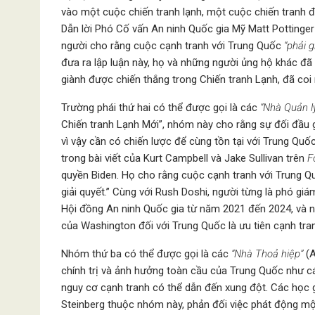
vào một cuộc chiến tranh lạnh, một cuộc chiến tranh đ
Dẫn lời Phó Cố vấn An ninh Quốc gia Mỹ Matt Pottinger 
người cho rằng cuộc cạnh tranh với Trung Quốc
“phải 
đưa ra lập luận này, họ và những người ủng hộ khác đã
giành được chiến thắng trong Chiến tranh Lạnh, đã coi
Trường phái thứ hai có thể được gọi là các
“Nhà Quản lý
Chiến tranh Lạnh Mới”, nhóm này cho rằng sự đối đầu g
vì vậy cần có chiến lược để cùng tồn tại với Trung Quố
trong bài viết của Kurt Campbell và Jake Sullivan trên
F
quyền Biden. Họ cho rằng cuộc cạnh tranh với Trung Qu
giải quyết.” Cùng với Rush Doshi, người từng là phó g
Hội đồng An ninh Quốc gia từ năm 2021 đến 2024, và n
của Washington đối với Trung Quốc là ưu tiên cạnh tra
Nhóm thứ ba có thể được gọi là các
“Nhà Thoả hiệp”
(A
chính trị và ảnh hưởng toàn cầu của Trung Quốc như cá
nguy cơ cạnh tranh có thể dẫn đến xung đột. Các học 
Steinberg thuộc nhóm này, phản đối việc phát động mộ