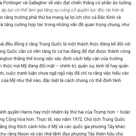
a Pottinger và Gallagher về việc đạt chiến thắng có phần ảo tưởng,
áp lực có thể làm gia tăng sự củng cố quyền lực độc tài hơn là
n rằng trường phái thứ ba mang lại lợi ích cho cả Bắc Kinh và
 và tăng cường hợp tác trong những vấn đề quan trọng chung, như
ái đều đồng ý rằng Trung Quốc là một thách thức đáng kể đối với
rung Quốc cần có nền tảng từ cả hai đảng để đạt được thành công.
gton thắng thế trong việc xác định cách tiếp cận của trường
h thức mà Mỹ đang đối mặt – chính trị, quân sự, kinh tế hay quản
inh, cuộc tranh luận chưa ngã ngũ này đã chỉ ra rằng việc hiểu các
của Mỹ như thế nào, đặc biệt là cách chúng có thể định hình
hính quyền Harris hay một nhiệm kỳ thứ hai của Trump hơn – hoặc
Đảng Cộng hòa hơn. Thực tế, vào năm 1972, Chủ tịch Trung Quốc
ằng ông thích cánh hữu ở Mỹ và các quốc gia phương Tây khác.
cho rằng Nixon và các nhà lãnh đạo phương Tây thiên hữu chú