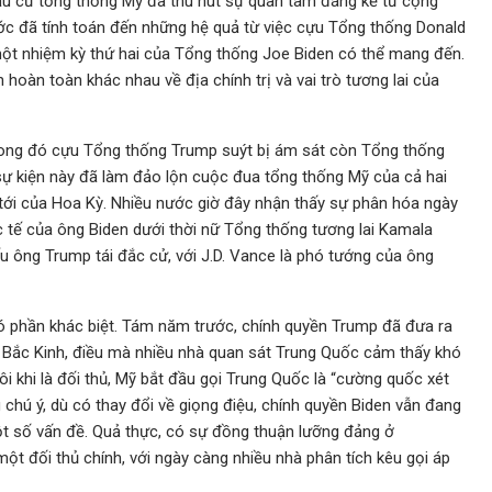
ầu cử tổng thống Mỹ đã thu hút sự quan tâm đáng kể từ cộng
ớc đã tính toán đến những hệ quả từ việc cựu Tổng thống Donald
 một nhiệm kỳ thứ hai của Tổng thống Joe Biden có thể mang đến.
hoàn toàn khác nhau về địa chính trị và vai trò tương lai của
 trong đó cựu Tổng thống Trump suýt bị ám sát còn Tổng thống
sự kiện này đã làm đảo lộn cuộc đua tổng thống Mỹ của cả hai
 tới của Hoa Kỳ. Nhiều nước giờ đây nhận thấy sự phân hóa ngày
ốc tế của ông Biden dưới thời nữ Tổng thống tương lai Kamala
ếu ông Trump tái đắc cử, với J.D. Vance là phó tướng của ông
có phần khác biệt. Tám năm trước, chính quyền Trump đã đưa ra
i Bắc Kinh, điều mà nhiều nhà quan sát Trung Quốc cảm thấy khó
ôi khi là đối thủ, Mỹ bắt đầu gọi Trung Quốc là “cường quốc xét
ng chú ý, dù có thay đổi về giọng điệu, chính quyền Biden vẫn đang
 số vấn đề. Quả thực, có sự đồng thuận lưỡng đảng ở
ột đối thủ chính, với ngày càng nhiều nhà phân tích kêu gọi áp