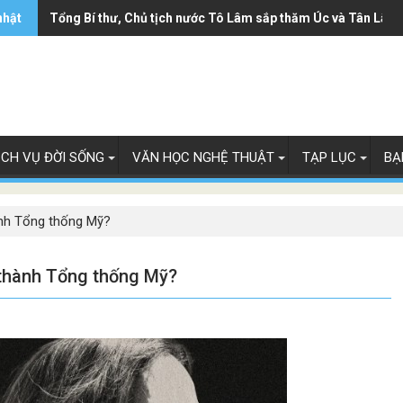
nhật
Tổng Bí thư, Chủ tịch nước Tô Lâm sắp thăm Úc và Tân Lây 
ỊCH VỤ ĐỜI SỐNG
VĂN HỌC NGHỆ THUẬT
TẠP LỤC
BẠ
ành Tổng thống Mỹ?
 thành Tổng thống Mỹ?