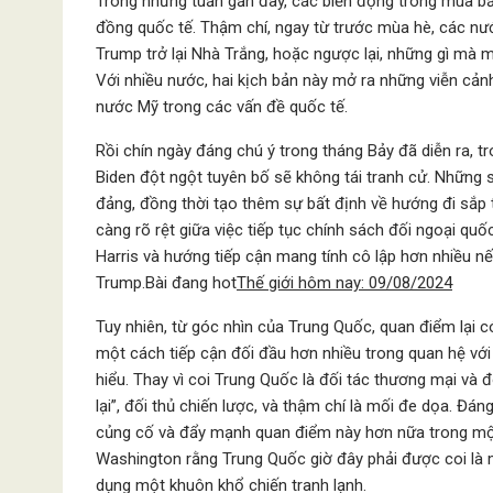
Trong những tuần gần đây, các biến động trong mùa b
đồng quốc tế. Thậm chí, ngay từ trước mùa hè, các nư
Trump trở lại Nhà Trắng, hoặc ngược lại, những gì mà
Với nhiều nước, hai kịch bản này mở ra những viễn cảnh 
nước Mỹ trong các vấn đề quốc tế.
Rồi chín ngày đáng chú ý trong tháng Bảy đã diễn ra,
Biden đột ngột tuyên bố sẽ không tái tranh cử. Những 
đảng, đồng thời tạo thêm sự bất định về hướng đi sắp
càng rõ rệt giữa việc tiếp tục chính sách đối ngoại qu
Harris và hướng tiếp cận mang tính cô lập hơn nhiều n
Trump.Bài đang hot
Thế giới hôm nay: 09/08/2024
Tuy nhiên, từ góc nhìn của Trung Quốc, quan điểm lại 
một cách tiếp cận đối đầu hơn nhiều trong quan hệ vớ
hiểu. Thay vì coi Trung Quốc là đối tác thương mại và đ
lại”, đối thủ chiến lược, và thậm chí là mối đe dọa. Đá
củng cố và đẩy mạnh quan điểm này hơn nữa trong một
Washington rằng Trung Quốc giờ đây phải được coi là m
dụng một khuôn khổ chiến tranh lạnh.