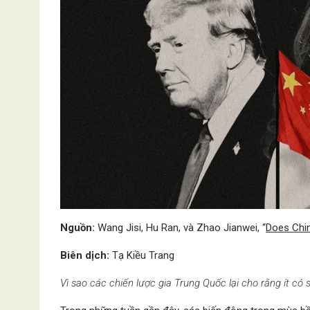
Nguồn:
Wang Jisi, Hu Ran, và Zhao Jianwei, “
Does Chin
Biên dịch:
Tạ Kiều Trang
Vì sao các chiến lược gia Trung Quốc lại cho rằng ít có 