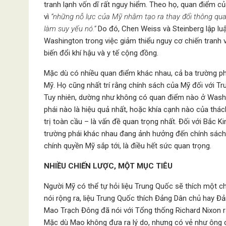
tranh lạnh vốn dĩ rất nguy hiểm. Theo họ, quan điểm củ
vì
“những nỗ lực của Mỹ nhằm tạo ra thay đổi thông qua 
làm suy yếu nó.”
Do đó, Chen Weiss và Steinberg lập luậ
Washington trong việc giảm thiểu nguy cơ chiến tranh
biến đổi khí hậu và y tế cộng đồng.
Mặc dù có nhiều quan điểm khác nhau, cả ba trường ph
Mỹ. Họ cũng nhất trí rằng chính sách của Mỹ đối với T
Tuy nhiên, dường như không có quan điểm nào ở Washin
phái nào là hiệu quả nhất, hoặc khía cạnh nào của thác
trị toàn cầu – là vấn đề quan trọng nhất. Đối với Bắc K
trường phái khác nhau đang ảnh hưởng đến chính sách 
chính quyền Mỹ sắp tới, là điều hết sức quan trọng.
NHIỀU CHIẾN LƯỢC, MỘT MỤC TIÊU
Người Mỹ có thể tự hỏi liệu Trung Quốc sẽ thích một c
nói rộng ra, liệu Trung Quốc thích Đảng Dân chủ hay 
Mao Trạch Đông đã nói với Tổng thống Richard Nixon r
Mặc dù Mao không đưa ra lý do, nhưng có vẻ như ông 