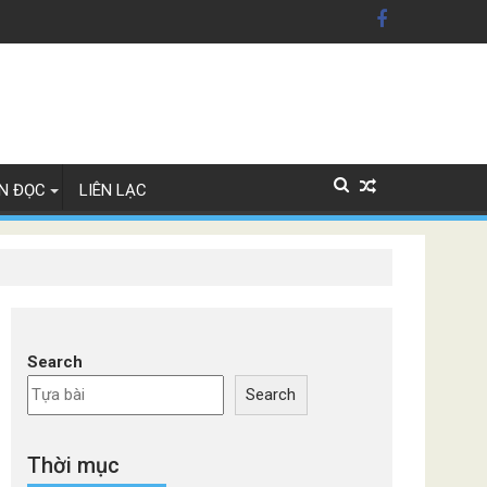
Lan
N ĐỌC
LIÊN LẠC
Search
Search
Thời mục