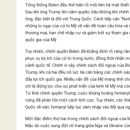
Tổng thống Biden đều thể hiện rõ mối liên hệ mật thiết 
Sau khi ông Trump lên nắm quyền, bầu không khí chính 
ông, đặc biệt là đối với Trung Quốc. Cách tiếp cận “Nướ
những lo ngại của cử tri Mỹ về vấn đề toàn cầu hóa v
thương mại, hạn chế nhập cư và giảm bớt sự tham gia củ
quốc gia của Mỹ.
Tuy nhiên, chính quyền Biden đã khẳng định rõ ràng r
phục vụ lợi ích của cử tri trong nước, đồng thời nhấn 
cảnh quốc tế. Chính vì vậy, chính sách đối ngoại của 
Trump, khi cả hai đều nỗ lực tái cân bằng các chính sá
đẩy lợi ích quốc gia. Nhiều vấn đề của Mỹ mang tính ch
chỉ là động lực cho sự phát triển của kinh tế Mỹ mà cò
Từ thời chính quyền Trump, cuộc khủng hoảng fentanyl 
cũng đã phản hồi một cách tích cực. Tuy nhiên, các t
Quốc về việc fentanyl tiếp tục xâm nhập vào Mỹ qua n
Một đặc điểm thứ hai trong chính sách đối ngoại của 
Mặc dù cuộc xung đột vũ trang giữa Nga và Ukraine cùn