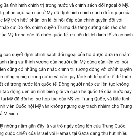
giữa tình hình chính trị trong nước và chính sách đối ngoại ở Mỹ.
trị phân cực sâu sắc ở Mỹ đã định hình chính sách đối ngoại của
c Mỹ trên hết” phần lớn là lời hồi đáp của chính quyền đối với
à nhập cư. Do đó, chính quyền Trump đã tăng cường các rào cản
a Mỹ trong các tổ chức quốc tế, ưu tiên lợi ích kinh tế và an ninh
ằng các quyết định chính sách đối ngoại của họ được đưa ra nhằm
mạnh rằng sự thịnh vượng của người dân Mỹ cũng gắn liền với bối
Biden cũng có những cân nhắc chính trị tương đồng với chính quyền
ch công nghiệp trong nước và các quy tắc kinh tế quốc tế để thúc
ất cả trong nước lẫn quốc tế. Dòng người nhập cư liên tục không
n tác động đến an ninh biên giới và quan hệ quốc tế của nước này.
tại Mỹ đã đòi hỏi sự hợp tác của Mỹ với Trung Quốc, và Bắc Kinh
hành viên Quốc hội Mỹ vẫn không ngừng quy trách nhiệm cho Trung
gả Mexico.
Mỹ những năm gần đây là vai trò ngày càng lớn của Trung Quốc.
g cuộc chiến của Israel với Hamas tại Gaza đang thu hút nhiều