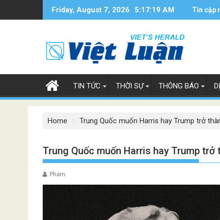
Skip
Friday, August 7, 2026
5:17:20 AM
Tin cập 
to
content
TIN TỨC
THỜI SỰ
THÔNG BÁO
D
Home
Trung Quốc muốn Harris hay Trump trở th
Trung Quốc muốn Harris hay Trump trở
Pham