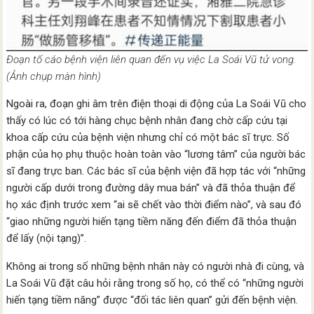
Đoạn tố cáo bệnh viện liên quan đến vụ việc La Soái Vũ tử vong.
(Ảnh chụp màn hình)
Ngoài ra, đoạn ghi âm trên điện thoại di động của La Soái Vũ cho
thấy có lúc có tới hàng chục bệnh nhân đang chờ cấp cứu tại
khoa cấp cứu của bệnh viện nhưng chỉ có một bác sĩ trực. Số
phận của họ phụ thuộc hoàn toàn vào “lương tâm” của người bác
sĩ đang trực ban. Các bác sĩ của bệnh viện đã hợp tác với “những
người cấp dưới trong đường dây mua bán” và đã thỏa thuận để
họ xác định trước xem “ai sẽ chết vào thời điểm nào”, và sau đó
“giao những người hiến tạng tiềm năng đến điểm đã thỏa thuận
để lấy (nội tạng)”.
Không ai trong số những bệnh nhân này có người nhà đi cùng, và
La Soái Vũ đặt câu hỏi rằng trong số họ, có thể có “những người
hiến tạng tiềm năng” được “đối tác liên quan” gửi đến bệnh viện.