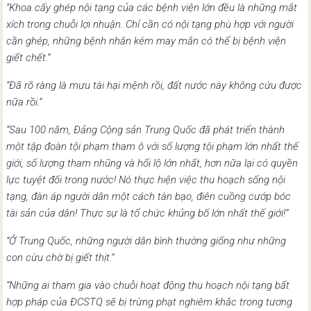
“Khoa cấy ghép nội tạng của các bệnh viện lớn đều là những mắt
xích trong chuỗi lợi nhuận. Chỉ cần có nội tạng phù hợp với người
cần ghép, những bệnh nhân kém may mắn có thể bị bệnh viện
giết chết.”
“Đã rõ ràng là mưu tài hại mệnh rồi, đất nước này không cứu được
nữa rồi.”
“Sau 100 năm, Đảng Cộng sản Trung Quốc đã phát triển thành
một tập đoàn tội phạm tham ô với số lượng tội phạm lớn nhất thế
giới, số lượng tham nhũng và hối lộ lớn nhất, hơn nữa lại có quyền
lực tuyệt đối trong nước! Nó thực hiện việc thu hoạch sống nội
tạng, đàn áp người dân một cách tàn bạo, điên cuồng cướp bóc
tài sản của dân! Thực sự là tổ chức khủng bố lớn nhất thế giới!”
“Ở Trung Quốc, những người dân bình thường giống như những
con cừu chờ bị giết thịt.”
“Những ai tham gia vào chuỗi hoạt động thu hoạch nội tạng bất
hợp pháp của ĐCSTQ sẽ bị trừng phạt nghiêm khắc trong tương