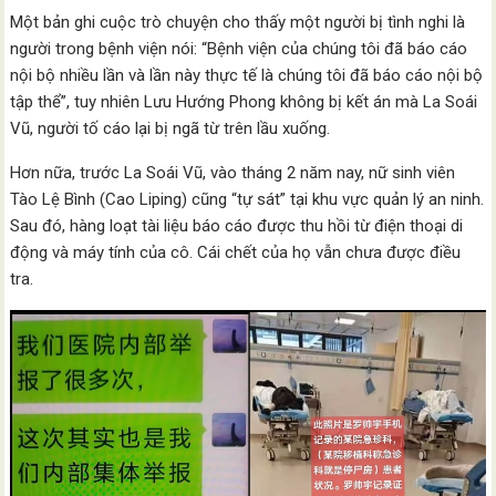
Một bản ghi cuộc trò chuyện cho thấy một người bị tình nghi là
người trong bệnh viện nói: “Bệnh viện của chúng tôi đã báo cáo
nội bộ nhiều lần và lần này thực tế là chúng tôi đã báo cáo nội bộ
tập thể”, tuy nhiên Lưu Hướng Phong không bị kết án mà La Soái
Vũ, người tố cáo lại bị ngã từ trên lầu xuống.
Hơn nữa, trước La Soái Vũ, vào tháng 2 năm nay, nữ sinh viên
Tào Lệ Bình (Cao Liping) cũng “tự sát” tại khu vực quản lý an ninh.
Sau đó, hàng loạt tài liệu báo cáo được thu hồi từ điện thoại di
động và máy tính của cô. Cái chết của họ vẫn chưa được điều
tra.