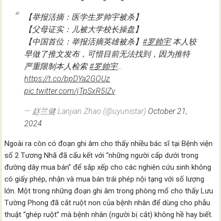
【举报活摘：医学生罗帅宇被杀】
【父母证实：儿被大学校长操盘】
【中国首位：举报活摘英雄被杀】
#罗帅宇
本人较
早做了推文发布，可惜目前无法找到，因为推特
严重限制本人检索
#罗帅宇
…
https://t.co/bpDYa2GOUz
pic.twitter.com/jTpSxR5IZv
— 赵兰健 Lanjian Zhao (@uyunistar)
October 21,
2024
Ngoài ra còn có đoạn ghi âm cho thấy nhiều bác sĩ tại Bệnh viện
số 2 Tương Nhã đã cấu kết với “những người cấp dưới trong
đường dây mua bán” để sắp xếp cho các nghiên cứu sinh không
có giấy phép, nhận và mua bán trái phép nội tạng với số lượng
lớn. Một trong những đoạn ghi âm trong phòng mổ cho thấy Lưu
Tường Phong đã cắt ruột non của bệnh nhân để dùng cho phẫu
thuật “ghép ruột” mà bệnh nhân (người bị cắt) không hề hay biết.