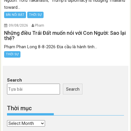
Nguồn: Toru Takahashi, “Trump’s diplomacy is nudging Thailand
toward...
BÀI NỔI BẬT
THỜI SỰ
09/08/2026
Pham
Những điều Trái Đất muốn nói với Con Người: Sao lại
thế?
Phạm Phan Long 8-8-2026 Địa cầu là hành tinh...
THỜI SỰ
Search
Search
Thời mục
Thời
mục