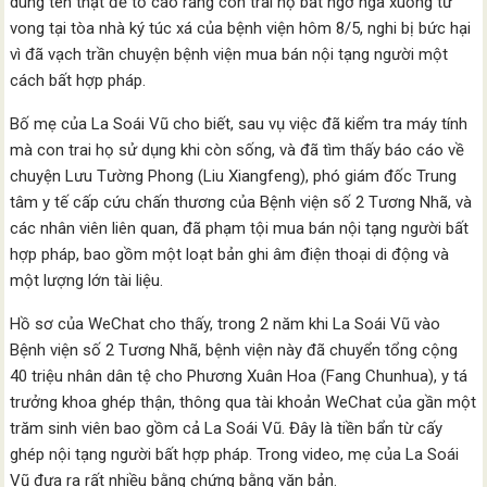
dùng tên thật để tố cáo rằng con trai họ bất ngờ ngã xuống tử
vong tại tòa nhà ký túc xá của bệnh viện hôm 8/5, nghi bị bức hại
vì đã vạch trần chuyện bệnh viện mua bán nội tạng người một
cách bất hợp pháp.
Bố mẹ của La Soái Vũ cho biết, sau vụ việc đã kiểm tra máy tính
mà con trai họ sử dụng khi còn sống, và đã tìm thấy báo cáo về
chuyện Lưu Tường Phong (Liu Xiangfeng), phó giám đốc Trung
tâm y tế cấp cứu chấn thương của Bệnh viện số 2 Tương Nhã, và
các nhân viên liên quan, đã phạm tội mua bán nội tạng người bất
hợp pháp, bao gồm một loạt bản ghi âm điện thoại di động và
một lượng lớn tài liệu.
Hồ sơ của WeChat cho thấy, trong 2 năm khi La Soái Vũ vào
Bệnh viện số 2 Tương Nhã, bệnh viện này đã chuyển tổng cộng
40 triệu nhân dân tệ cho Phương Xuân Hoa (Fang Chunhua), y tá
trưởng khoa ghép thận, thông qua tài khoản WeChat của gần một
trăm sinh viên bao gồm cả La Soái Vũ. Đây là tiền bẩn từ cấy
ghép nội tạng người bất hợp pháp. Trong video, mẹ của La Soái
Vũ đưa ra rất nhiều bằng chứng bằng văn bản.