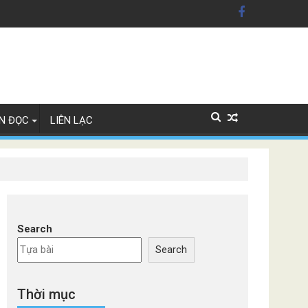
n Mỹ'
ây Lan
N ĐỌC
LIÊN LẠC
Search
Search
Thời mục