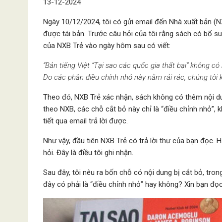
13-12-2024
Ngày 10/12/2024, tôi có gửi email đến Nhà xuất bản (N
được tái bản. Trước câu hỏi của tôi rằng sách có bổ sun
của NXB Trẻ vào ngày hôm sau có viết:
“Bản tiếng Việt “Tại sao các quốc gia thất bại” không c
Do các phần điều chỉnh nhỏ này nằm rải rác, chúng tôi k
Theo đó, NXB Trẻ xác nhận, sách không có thêm nội du
theo NXB, các chỗ cắt bỏ này chỉ là “điều chỉnh nhỏ”,
tiết qua email trả lời được.
Như vậy, đầu tiên NXB Trẻ có trả lời thư của bạn đọc. Ha
hỏi. Đây là điều tôi ghi nhận.
Sau đây, tôi nêu ra bốn chỗ có nội dung bị cắt bỏ, tro
đây có phải là “điều chỉnh nhỏ” hay không? Xin bạn đọc