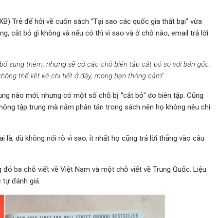
XB) Trẻ để hỏi về cuốn sách “Tại sao các quốc gia thất bại” vừa
g, cắt bỏ gì không và nếu có thì vì sao và ở chỗ nào, email trả lời
ó bổ sung thêm, nhưng sẽ có các chỗ biên tập cắt bỏ so với bản gốc.
hông thể liệt kê chi tiết ở đây, mong bạn thông cảm”.
ng nào mới, nhưng có một số chỗ bị “cắt bỏ” do biên tập. Cũng
 không tập trung mà nằm phân tán trong sách nên họ không nêu chi
i là, dù không nói rõ vì sao, ít nhất họ cũng trả lời thẳng vào câu
ng đó ba chỗ viết về Việt Nam và một chỗ viết về Trung Quốc. Liệu
 tự đánh giá.