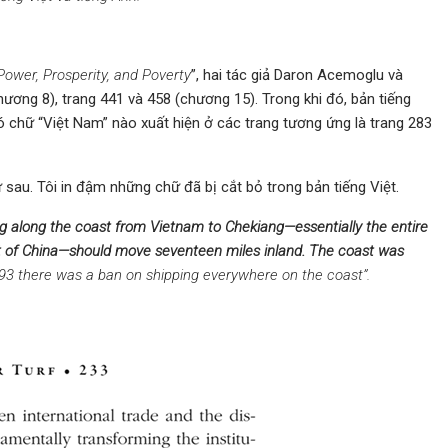
Power, Prosperity, and Poverty
”, hai tác giả Daron Acemoglu và
ơng 8), trang 441 và 458 (chương 15). Trong khi đó, bản tiếng
ó chữ “Việt Nam” nào xuất hiện ở các trang tương ứng là trang 283
 sau. Tôi in đậm những chữ đã bị cắt bỏ trong bản tiếng Việt.
ing along the coast from Vietnam to Chekiang—essentially the entire
t of China—should move seventeen miles inland. The coast was
693 there was a ban on shipping everywhere on the coast”.