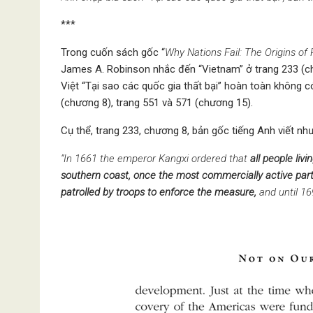
***
Trong cuốn sách gốc “
Why Nations Fail: The Origins of 
James A. Robinson nhắc đến “Vietnam” ở trang 233 (chư
Việt “Tại sao các quốc gia thất bại” hoàn toàn không c
(chương 8), trang 551 và 571 (chương 15).
Cụ thể, trang 233, chương 8, bản gốc tiếng Anh viết như
“In 1661 the emperor Kangxi ordered that
all people liv
southern coast, once the most commercially active par
patrolled by troops to enforce the measure,
and until 1