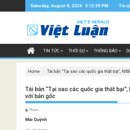
Skip
Saturday, August 8, 2026
3:12:41 PM
Tin c
to
content
TIN TỨC
THỜI SỰ
THÔNG BÁO
D
Home
Tái bản “Tại sao các quốc gia thất bại”, NX
Tái bản “Tại sao các quốc gia thất bại”,
với bản gốc
Pham
Mai Quỳnh