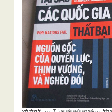
Ảnh chụp bìa sách “Tại sao các quốc gia thất bại”, bản t