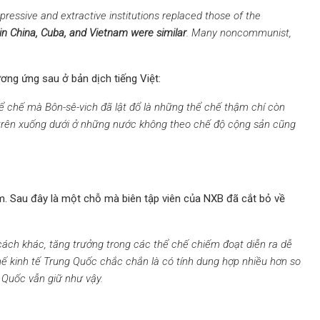
essive and extractive institutions replaced those of the
in China, Cuba, and Vietnam were similar
. Many noncommunist,
ơng ứng sau ở bản dịch tiếng Việt:
thể chế mà Bôn-sê-vich đã lật đổ là những thể chế thậm chí còn
 trên xuống dưới ở những nước không theo chế độ cộng sản cũng
am. Sau đây là một chỗ mà biên tập viên của NXB đã cắt bỏ về
cách khác, tăng trưởng trong các thể chế chiếm đoạt diễn ra dễ
ế kinh tế Trung Quốc chắc chắn là có tính dung hợp nhiều hơn so
g Quốc vẫn giữ như vậy.