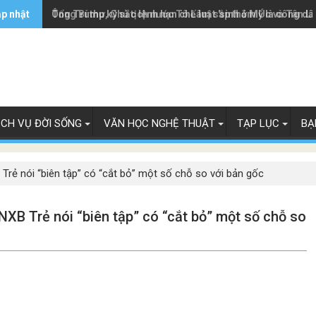
ập nhật
Ông Trump ký sắc lệnh hạn chế luật 'sinh ở Mỹ là công dâ
Tổng Bí thư, Chủ tịch nước Tô Lâm sắp thăm Úc và Tân L
ỊCH VỤ ĐỜI SỐNG
VĂN HỌC NGHỆ THUẬT
TẠP LỤC
BẠ
B Trẻ nói “biên tập” có “cắt bỏ” một số chỗ so với bản gốc
 NXB Trẻ nói “biên tập” có “cắt bỏ” một số chỗ so