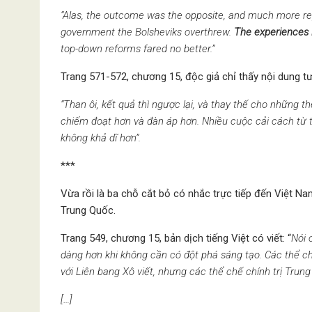
“Alas, the outcome was the opposite, and much more repr
government the Bolsheviks overthrew.
The experiences 
top-down reforms fared no better.”
Trang 571-572, chương 15, độc giả chỉ thấy nội dung tư
“Than ôi, kết quả thì ngược lại, và thay thế cho những 
chiếm đoạt hơn và đàn áp hơn. Nhiều cuộc cải cách từ
không khả dĩ hơn”.
***
Vừa rồi là ba chỗ cắt bỏ có nhắc trực tiếp đến Việt N
Trung Quốc.
Trang 549, chương 15, bản dịch tiếng Việt có viết: “
Nói 
dàng hơn khi không cần có đột phá sáng tạo. Các thể ch
với Liên bang Xô viết, nhưng các thể chế chính trị Trun
[…]