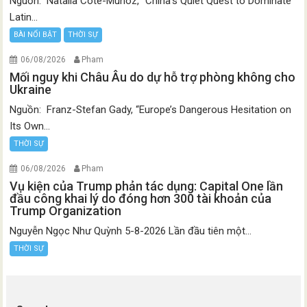
Nguồn: Natalia Cote-Muñoz, “China’s Quiet Quest to Dominate
Latin...
BÀI NỔI BẬT
THỜI SỰ
06/08/2026
Pham
Mối nguy khi Châu Âu do dự hỗ trợ phòng không cho
Ukraine
Nguồn: Franz-Stefan Gady, “Europe’s Dangerous Hesitation on
Its Own...
THỜI SỰ
06/08/2026
Pham
Vụ kiện của Trump phản tác dụng: Capital One lần
đầu công khai lý do đóng hơn 300 tài khoản của
Trump Organization
Nguyễn Ngọc Như Quỳnh 5-8-2026 Lần đầu tiên một...
THỜI SỰ