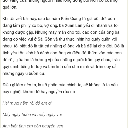
đôi vàng của những người nhiều long đong bởi kích cỡ của họ
quá lớn.
Khi tôi viết bài này, sau ba năm Kiến Giang từ giã cõi đời còn
đang lắm phi lý xô bồ, vợ ông, bà Xuân Lan yếu đi nhanh và tôi
không được gặp. Nhưng may mắn cho tôi, các con của ông bà
đang có việc vui ở Sài Gòn và thú thực, nhìn họ quây quần với
nhau, tôi biết đó là tất cả những gì ông và bà để lại cho đời. Đó là
tình yêu tôn kính bà dành cho ông và điều đó thấm vào các con
để rồi, giữa họ là hương vị của những người trân quý nhau, trân
quý danh tiếng trí tuệ và bản lĩnh của cha mình và trân quý cả
những ngày u buồn cũ.
Điều gì làm nên ta, là số phận của chính ta, sẽ không là ta nếu
cay nghiệt khước từ hay nguyền rủa nó.
Hai mươi năm rồi đó em ơi
Mấy ngày buồn và mấy ngày vui
Anh biết tình em còn nguyên vẹn