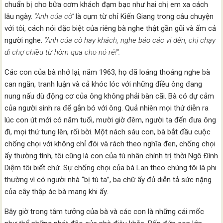
chuẩn bị cho bữa cơm khách đạm bạc như hai chị em xa cách
lâu ngày.
“Anh của cô”
là cụm từ chỉ Kiến Giang trong câu chuyện
với tôi, cách nói đặc biệt của riêng bà nghe thật gần gũi và ấm cả
người nghe.
“Anh của cô hay khách, nghe báo các vị đến, chị chạy
đi chợ chiều từ hôm qua cho nó rẻ!”.
Các con của bà nhớ lại, năm 1963, họ đã loáng thoáng nghe bà
can ngăn, tranh luận và cả khóc lóc với những điều ông đang
nung nấu dù động cơ của ông không phải bàn cãi. Bà có dự cảm
của người sinh ra để gắn bó với ông. Quả nhiên mọi thứ diễn ra
lúc con út mới có năm tuổi, mười giờ đêm, người ta đến đưa ông
đi, mọi thứ tung lên, rối bời. Một nách sáu con, bà bắt đầu cuộc
chống chọi với không chỉ đói và rách theo nghĩa đen, chống chọi
ấy thường tình, tôi cũng là con của tù nhân chính trị thời Ngô Đình
Diệm tôi biết chứ. Sự chống chọi của bà Lan theo chúng tôi là phi
thường vì có người nhà “bị tù ta”, ba chữ ấy đủ diễn tả sức nặng
của cây thập ác bà mang khi ấy.
Bây giờ trong tâm tưởng của bà và các con là những cái mốc