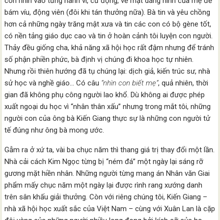
con nhìn vào từng hành vi, cử động, vẻ mặt dáng hình của mẹ để
bám víu, động viên (đôi khi tán thưởng nữa). Bà tin và yêu chồng
hơn cả những ngày trăng mật xưa và tin các con có bộ gène tốt,
có nền tảng giáo dục cao và tin ở hoàn cảnh tôi luyện con người.
Thảy đều giống cha, khả năng xã hội học rất đậm nhưng để tránh
số phận phiền phức, bà định vị chúng đi khoa học tự nhiên.
Nhưng rồi thiên hướng đã tụ chúng lại: dịch giả, kiến trúc sư, nhà
sử học và nghề giáo… Có câu
“nhìn con biết mẹ”
, quả nhiên, thời
gian đã không phụ công người lao khổ. Dù không ai được phép
xuất ngoại du học vì “nhân thân xấu” nhưng trong mắt tôi, những
người con của ông bà Kiến Giang thực sự là những con người tử
tế đúng như ông bà mong ước.
Gẫm ra ở xứ ta, vài ba chục năm thì thang giá trị thay đổi một lần.
Nhà cải cách Kim Ngọc từng bị “ném đá” một ngày lại sáng rỡ
gương mặt hiền nhân. Những người từng mang án Nhân văn Giai
phẩm mấy chục năm một ngày lại được rình rang xướng danh
trên sân khấu giải thưởng. Còn với riêng chúng tôi, Kiến Giang –
nhà xã hội học xuất sắc của Việt Nam – cùng với Xuân Lan là cặp