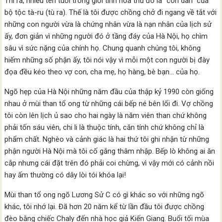
Thì ra, nhiều tên tuổi trong giới tinh hoa thủ đô là “con dân” của
bộ tộc tà-ru (tù ra). Thế là tôi được chồng chở đi ngang về tắt với
những con người vừa là chứng nhân vừa là nạn nhân của lịch sử
ấy, đơn giản vì những người đó ở tầng đáy của Hà Nội, họ chìm
sâu vì sức nặng của chính họ. Chung quanh chúng tôi, không
hiếm những số phận ấy, tôi nói vậy vì mỗi một con người bị đày
đọa đều kéo theo vợ con, cha mẹ, họ hàng, bè bạn… của họ.
Ngõ hẹp của Hà Nội những năm đầu của thập kỷ 1990 còn giống
nhau ở mùi than tổ ong từ những cái bếp né bên lối đi. Vợ chồng
tôi còn lên lịch ủ sao cho hai ngày là năm viên than chứ không
phải tốn sáu viên, chi li là thuộc tính, căn tính chứ không chỉ là
phẩm chất. Nghèo và cảnh giác là hai thứ tôi ghi nhận từ những
phận người Hà Nội mà tôi cố gắng thâm nhập. Bếp lò không ai ăn
cắp nhưng cái đặt trên đó phải coi chừng, vì vậy mới có cảnh nồi
hay ấm thường có dây lòi tói khóa lại!
Mùi than tổ ong ngõ Lương Sử C có gì khác so với những ngõ
khác, tôi nhớ lại. Đã hơn 20 năm kể từ lần đầu tôi được chồng
đèo bằng chiếc Chaly đến nhà học giả Kiến Giang. Buổi tối mùa