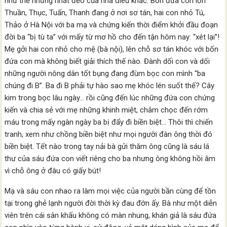
như thể những nhát đẽo của nhà điêu khắc. Bốn đứa con lớn
Thuần, Thục, Tuấn, Thanh đang ở nơi sơ tán, hai con nhỏ Tú,
Thảo ở Hà Nội với ba mạ và chứng kiến thời điểm khởi đầu đoạn
đời ba “bị tù ta” với mấy từ mơ hồ cho đến tận hôm nay: “xét lại”!
Mẹ gởi hai con nhỏ cho mệ (bà nội), lên chỗ sơ tán khóc với bốn
đứa con mà không biết giải thích thế nào. Đành dối con và dối
những người nông dân tốt bụng đang đùm bọc con mình “ba
chúng đi B”. Ba đi B phải tự hào sao mẹ khóc lén suốt thế? Cây
kim trong bọc lâu ngày… rồi cũng đến lúc những đứa con chứng
kiến và chia sẻ với mẹ những khinh miệt, châm chọc đến rớm
máu trong mấy ngàn ngày ba bị đẩy đi biền biệt… Thôi thì chiến
tranh, xem như chồng biền biệt như mọi người đàn ông thời đó
biền biệt. Tết nào trong tay nải bà gửi thăm ông cũng là sáu lá
thư của sáu đứa con viết riêng cho ba nhưng ông không hồi âm
vì chỗ ông ở đâu có giấy bút!
Mạ và sáu con nhao ra làm mọi việc của người bần cùng để tồn
tại trong ghẻ lạnh người đời thời kỳ đau đớn ấy. Bà như một diễn
viên trên cái sân khấu không có màn nhung, khán giả là sáu đứa