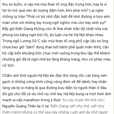
thu se buồn, vì vậy mà mùi than tổ ong đặc trưng hơn, hay là vì
tôi tò mò quá nên ấn tượng đậm hơn, khó phai mờ? Lại nghe
chồng tự trào “Phải có bộ nhớ đặc biệt để nhớ đường vì bọn anh
toàn chơi với những tay trong ngõ nghèo mà còn hay sinh sự!”.
Bấy giờ Kiến Giang không còn đi thái nhân trần độ nhật nữa mà
phong lưu bằng ngòi bút rồi, dư luận vỉa hè Hà Nội kháo nhau.
Trong ngõ Lương Sử C sặc mùi than tổ ong phổ cập (dù vợ ông
chưa bao giờ “dám” dùng than bởi bệnh phế quản mãn tính), căn
hộ cấp bốn khoảng bốn chục mét vuông trong khu tập thể khiêm
nhường giờ đã là ngôi nhà ba tầng khang trang, như có phép màu
cổ tích.
Chấm dứt thời người Hà Nội kín đáo thó từng vốc cát từng viên
gạch ở những công trình công cộng đem về để dành, hay nhận
từng vài ký xi măng lẻ qua đường bưu điện từ người thân ở đâu
đó gửi cho để vá víu chỗ nọ chỗ kia. Hà Nội bung ra một hình ảnh
mạnh ai nấy marathon trong ý thức
“tự cứu trước khi trời cứu”
.
Nguyễn Quang Thân lại rỉ tai
“Kiến Giang viết như thở, viết như
thiên mệnh nhưng có thể sau này những cuốn anh ấy nhờ người