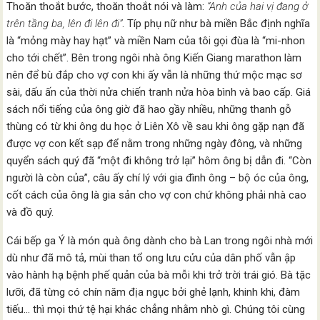
Thoăn thoắt bước, thoăn thoắt nói và làm:
“Anh của hai vị đang ở
trên tầng ba, lên đi lên đi”
. Típ phụ nữ như bà miền Bắc định nghĩa
là “mỏng mày hay hạt” và miền Nam của tôi gọi đùa là “mi-nhon
cho tới chết”. Bên trong ngôi nhà ông Kiến Giang marathon làm
nên để bù đắp cho vợ con khi ấy vẫn là những thứ mộc mạc sơ
sài, dấu ấn của thời nửa chiến tranh nửa hòa bình và bao cấp. Giá
sách nổi tiếng của ông giờ đã hao gầy nhiều, những thanh gỗ
thùng có từ khi ông du học ở Liên Xô về sau khi ông gặp nạn đã
được vợ con kết sạp để nằm trong những ngày đông, và những
quyển sách quý đã “một đi không trở lại” hôm ông bị dẫn đi. “Còn
người là còn của”, câu ấy chí lý với gia đình ông – bộ óc của ông,
cốt cách của ông là gia sản cho vợ con chứ không phải nhà cao
và đồ quý.
Cái bếp ga Ý là món quà ông dành cho bà Lan trong ngôi nhà mới
dù như đã mô tả, mùi than tổ ong lưu cửu của dân phố vẫn ập
vào hành hạ bệnh phế quản của bà mỗi khi trở trời trái gió. Bà tặc
lưỡi, đã từng có chín năm địa ngục bởi ghẻ lạnh, khinh khi, đàm
tiếu… thì mọi thứ tệ hại khác chẳng nhằm nhò gì. Chúng tôi cùng