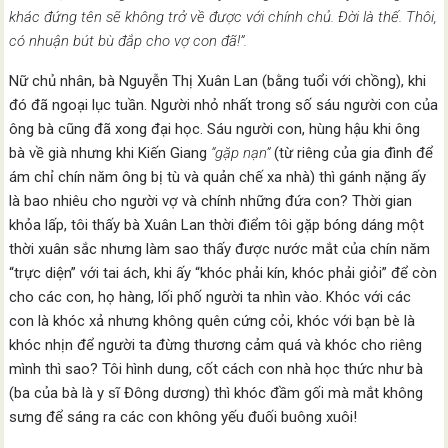
khác đứng tên sẽ không trở về được với chính chủ. Đời là thế. Thôi,
có nhuận bút bù đắp cho vợ con đã!”.
Nữ chủ nhân, bà Nguyễn Thị Xuân Lan (bằng tuổi với chồng), khi
đó đã ngoại lục tuần. Người nhỏ nhất trong số sáu người con của
ông bà cũng đã xong đại học. Sáu người con, hùng hậu khi ông
bà về già nhưng khi Kiến Giang
“gặp nạn”
(từ riêng của gia đình để
ám chỉ chín năm ông bị tù và quản chế xa nhà) thì gánh nặng ấy
là bao nhiêu cho người vợ và chính những đứa con? Thời gian
khỏa lấp, tôi thấy bà Xuân Lan thời điểm tôi gặp bóng dáng một
thời xuân sắc nhưng làm sao thấy được nước mắt của chín năm
“trực diện” với tai ách, khi ấy “khóc phải kín, khóc phải giỏi” để còn
cho các con, họ hàng, lối phố người ta nhìn vào. Khóc với các
con là khóc xả nhưng không quên cứng cỏi, khóc với bạn bè là
khóc nhịn để người ta đừng thương cảm quá và khóc cho riêng
mình thì sao? Tôi hình dung, cốt cách con nhà học thức như bà
(ba của bà là y sĩ Đông dương) thì khóc đầm gối mà mắt không
sưng để sáng ra các con không yếu đuối buông xuôi!