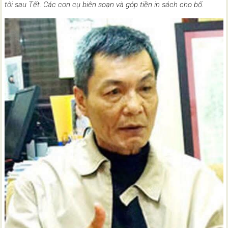
tôi sau Tết. Các con cụ biên soạn và góp tiền in sách cho bố.