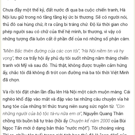
Chưa đầy một thế kỷ, đất nước đi qua ba cuộc chiến tranh, Hà
Nội lưu giữ trong nó tầng tầng ký ức bi thương. Sẽ có người nói,
thủ đô oai hùng chứ, ít ra cũng bi tráng chứ. Độ lùi thời gian cho
phép người sau có chữ của thế hệ mình, bi thương, vì vậy có
những tượng đài luôn cất ở phần đế của nó những số phận câm.
“Miền Bắc thiên đường của các con tôi”, “Hà Nội niềm tin và hy
vọng”
, thơ ca trẩy hội ấy phủ dụ tôi suốt những năm tháng chiến
tranh với Mỹ và sau đó. Thú thật, không được truyền cảm hứng
ấy, chắc tôi đã không đi trót con đường mà ba tôi thời Việt Minh
đã chọn.
Và rồi tôi đặt chân lần đầu lên Hà Nội một cách muộn màng. Cái
nghèo khổ đập vào mắt và đập vào tai những câu chuyện vỉa hè
tung tóe của những trí thức trung niên sung sức ngôn từ.
“Còn
những người của bộ tộc tà-ru nữa em ơi”
, Nguyễn Quang Thân
chồng tôi buồn bã tự trào (hồi ấy
Chuyện kể năm 2000
của Bùi
Ngọc Tấn mới ở dạng bản thảo “nước một”). Tôi choáng váng.