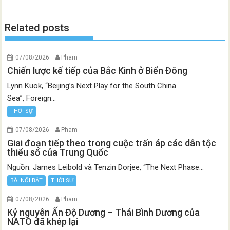
Related posts
07/08/2026
Pham
Chiến lược kế tiếp của Bắc Kinh ở Biển Đông
Lynn Kuok, “Beijing’s Next Play for the South China
Sea”, Foreign...
THỜI SỰ
07/08/2026
Pham
Giai đoạn tiếp theo trong cuộc trấn áp các dân tộc
thiểu số của Trung Quốc
Nguồn: James Leibold và Tenzin Dorjee, “The Next Phase...
BÀI NỔI BẬT
THỜI SỰ
07/08/2026
Pham
Kỷ nguyên Ấn Độ Dương – Thái Bình Dương của
NATO đã khép lại