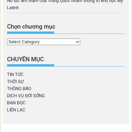
Nỗ lực âm thầm của Trung Quốc nhằm thống trị khu vực Mỹ
Latinh
Chọn chương mục
Chọn
chương
mục
CHUYÊN MỤC
TIN TỨC
THỜI SỰ
THÔNG BÁO
DỊCH VỤ ĐỜI SỐNG
BẠN ĐỌC
LIÊN LẠC