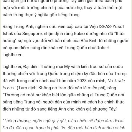
các dịch giả nước ngoài ở phương Tây diễn giải theo cách phù
hợp với môi trường chính trị của nước họ, thay vì tuân thủ một
cách trung thực ý nghĩa gốc tiếng Trung.
Bàng Trung Anh, nghiên cứu viên cấp cao tại Viện ISEAS-Yusof
Ishak của Singapore, nhận định rằng Rubio dường như đã “thừa
hưởng” sự ngờ vực đối với bản dịch của Bắc Kinh từ những người
có quan điểm cứng rắn khác về Trung Quốc như Robert
Lighthizer.
Lighthizer, Đại diện Thương mại Mỹ và là kiến trúc sư của cuộc
thương chiến với Trung Quốc trong nhiệm kỳ đầu tiên của Trump,
đã viết trong cuốn sách xuất bản năm 2023 của mình,
No Trade
Is Free
(Tạm dịch: Không có trao đổi nào là miễn phí), rằng
“Thường có một sự khác biệt lớn giữa những gì Trung Quốc nói
bằng tiếng Trung với người dân của mình và cách họ chính thức
dịch những từ đó sang tiếng Anh cho khán giả phương Tây.”
“Thông thường, ngôn ngữ gay gắt, hiếu chiến sẽ được làm dịu lại.
Do đó, điều quan trọng là phải tìm đến một bản dịch không chính