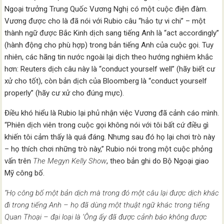
Ngoại trưởng Trung Quốc Vương Nghị có một cuộc điện đàm.
Vương được cho là đã nói với Rubio câu “hảo tự vi chi” – một
thành ngữ được Bắc Kinh dịch sang tiếng Anh là “act accordingly”
(hành động cho phù hợp) trong bản tiếng Anh của cuộc gọi. Tuy
nhiên, các hãng tin nước ngoài lại dịch theo hướng nghiêm khắc
hơn: Reuters dịch câu này là “conduct yourself well” (hãy biết cư
xử cho tốt), còn bản dịch của Bloomberg là “conduct yourself
properly” (hãy cư xử cho đúng mực).
Điều khó hiểu là Rubio lại phủ nhận việc Vương đã cảnh cáo mình.
“Phiên dịch viên trong cuộc gọi không nói với tôi bất cứ điều gì
khiến tôi cảm thấy là quá đáng. Nhưng sau đó họ lại chơi trò này
– họ thích chơi những trò này,” Rubio nói trong một cuộc phỏng
vấn trên
The Megyn Kelly Show
, theo bản ghi do Bộ Ngoại giao
Mỹ công bố.
“Họ công bố một bản dịch mà trong đó một câu lại được dịch khác
đi trong tiếng Anh – họ đã dùng một thuật ngữ khác trong tiếng
Quan Thoại – đại loại là ‘Ông ấy đã được cảnh báo không được