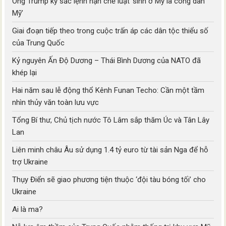
Ông Trump ký sắc lệnh hạn chế luật ‘sinh ở Mỹ là công dân
Mỹ’
Giai đoạn tiếp theo trong cuộc trấn áp các dân tộc thiểu số
của Trung Quốc
Kỷ nguyên Ấn Độ Dương – Thái Bình Dương của NATO đã
khép lại
Hai năm sau lễ động thổ Kênh Funan Techo: Cần một tầm
nhìn thủy văn toàn lưu vực
Tổng Bí thư, Chủ tịch nước Tô Lâm sắp thăm Úc và Tân Lây
Lan
Liên minh châu Âu sử dụng 1.4 tỷ euro từ tài sản Nga để hỗ
trợ Ukraine
Thụy Điển sẽ giao phương tiện thuộc ‘đội tàu bóng tối’ cho
Ukraine
Ai là ma?