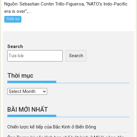
Nguồn: Sebastian Contin Trillo-Figueroa, “NATO’s Indo-Pacific
era is over”,...
THỜI SỰ
Search
Search
Thời mục
Thời
mục
BÀI MỚI NHẤT
Chiến lược kế tiếp của Bắc Kinh ở Biển Đông