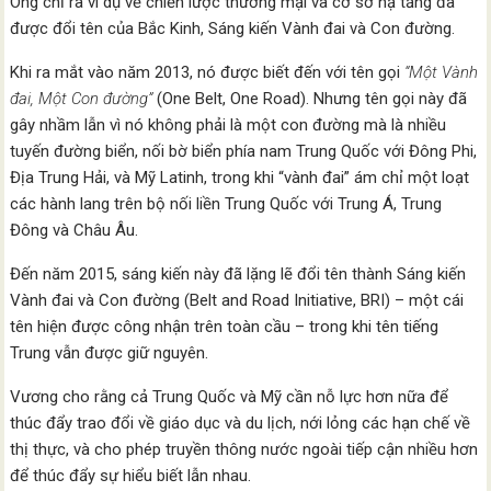
Ông chỉ ra ví dụ về chiến lược thương mại và cơ sở hạ tầng đã
được đổi tên của Bắc Kinh, Sáng kiến Vành đai và Con đường.
Khi ra mắt vào năm 2013, nó được biết đến với tên gọi
“Một Vành
đai, Một Con đường”
(One Belt, One Road). Nhưng tên gọi này đã
gây nhầm lẫn vì nó không phải là một con đường mà là nhiều
tuyến đường biển, nối bờ biển phía nam Trung Quốc với Đông Phi,
Địa Trung Hải, và Mỹ Latinh, trong khi “vành đai” ám chỉ một loạt
các hành lang trên bộ nối liền Trung Quốc với Trung Á, Trung
Đông và Châu Âu.
Đến năm 2015, sáng kiến này đã lặng lẽ đổi tên thành Sáng kiến
Vành đai và Con đường (Belt and Road Initiative, BRI) – một cái
tên hiện được công nhận trên toàn cầu – trong khi tên tiếng
Trung vẫn được giữ nguyên.
Vương cho rằng cả Trung Quốc và Mỹ cần nỗ lực hơn nữa để
thúc đẩy trao đổi về giáo dục và du lịch, nới lỏng các hạn chế về
thị thực, và cho phép truyền thông nước ngoài tiếp cận nhiều hơn
để thúc đẩy sự hiểu biết lẫn nhau.