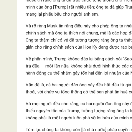
Musk tin rằng ông ta đã trao chức tổng thống cho Tru
minh của ông [Trump] rất nhiều tiền; ông ta đã giúp Tru
mang lại phiếu bầu cho người anh em.
Và rõ ràng Musk tin rằng điều này cho phép ông ta nh
chính sách mà ông ta thích nói chung, mà là các hợp đ
Ông ta thậm chí có vẻ đã tưởng tượng rằng ông ta thật 
giản cho rằng chính sách của Hoa Kỳ đang được rao bá
Về phần mình, Trump không đáp lại bằng cách nói “Sao
trả đũa — một lần nữa, không phải dưới hình thức các
hành động cụ thể nhằm gây tổn hại đến lợi nhuận của 
Vấn đề là, cả hai người đàn ông này đều bắt đầu từ gi
thoái, với chức vụ tổng thống có thể ban phát ân huệ 
Và mọi người đều cho rằng, cả hai người đàn ông này 
thiếu nguyên tắc của Trump, tưởng tượng rằng ông ta là
không phải là một người luôn phá vỡ lời hứa của mình v
Tóm lại, chúng ta không còn [là nhà nước] pháp quyền n