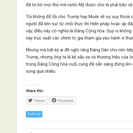
đã từ bỏ mọi thứ mà nước Mỹ được cho là phải bảo vệ
Tôi không đổ lỗi cho Trump hay Musk về sự suy thoái c
người đã liên tục từ chối thực thi Hiến pháp hoặc áp đ
vậy, điều này có nghĩa là Đảng Cộng hòa. Quý vị không
này trục xuất các chính trị gia tham gia vào hành vi t
Nhưng mà bất kỳ ai đề nghị rằng Đảng Dân chủ nên tiếp 
Trump, nhưng ông ta là kẻ xấu xa và thương hiệu của ôn
trong Đảng Cộng hòa cuối cùng đã sẵn sàng đứng lên 
vọng quá nhiều.
Share this:
Twitter
Facebook
THỜI SỰ
Posts