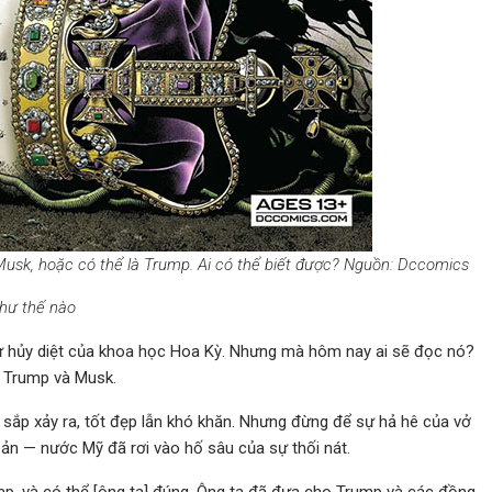
Musk, hoặc có thể là Trump. Ai có thể biết được? Nguồn: Dccomics
hư thế nào
sự hủy diệt của khoa học Hoa Kỳ. Nhưng mà hôm nay ai sẽ đọc nó?
ề Trump và Musk.
sắp xảy ra, tốt đẹp lẫn khó khăn. Nhưng đừng để sự hả hê của vở
bản — nước Mỹ đã rơi vào hố sâu của sự thối nát.