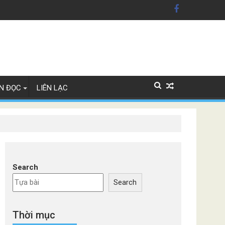
ỹ'
Lan
N ĐỌC
LIÊN LẠC
Search
Search
Thời mục