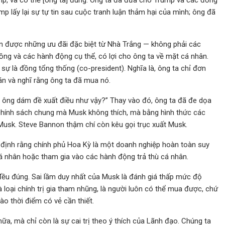
mp, và có thể [ông ta] đúng. Ông ta đã đưa cho Trump và các đồng
mp lấy lại sự tự tin sau cuộc tranh luận thảm hại của mình; ông đã
ận được những ưu đãi đặc biệt từ Nhà Trắng — không phải các
ồng và các hành động cụ thể, có lợi cho ông ta về mặt cá nhân.
sự là đồng tổng thống (co-president). Nghĩa là, ông ta chỉ đơn
n và nghĩ rằng ông ta đã mua nó.
 ông dám đề xuất điều như vậy?” Thay vào đó, ông ta đã đe dọa
 chính sách chung mà Musk không thích, mà bằng hình thức các
Musk. Steve Bannon thậm chí còn kêu gọi trục xuất Musk.
ả định rằng chính phủ Hoa Kỳ là một doanh nghiệp hoàn toàn suy
cá nhân hoặc tham gia vào các hành động trả thù cá nhân.
đều đúng. Sai lầm duy nhất của Musk là đánh giá thấp mức độ
 loại chính trị gia tham nhũng, là người luôn có thể mua được, chứ
ào thời điểm có vẻ cần thiết.
ữa, mà chỉ còn là sự cai trị theo ý thích của Lãnh đạo. Chúng ta