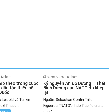
Pham
07/08/2026
Pham
iếp theo trong cuộc
Kỷ nguyên Ấn Độ Dương – Thái
 dân tộc thiểu số
Bình Dương của NATO đã khép
 Quốc
lại
 Leibold và Tenzin
Nguồn: Sebastian Contin Trillo-
ext Phase...
Figueroa, “NATO’s Indo-Pacific era is
over”,...