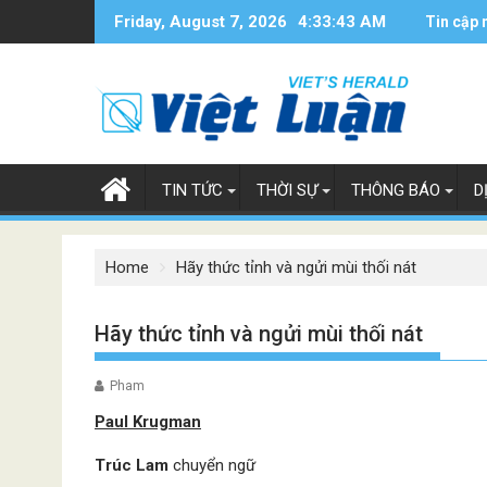
Skip
Friday, August 7, 2026
4:33:44 AM
Tin cập 
to
content
TIN TỨC
THỜI SỰ
THÔNG BÁO
D
Home
Hãy thức tỉnh và ngửi mùi thối nát
Hãy thức tỉnh và ngửi mùi thối nát
Pham
Paul Krugman
Trúc Lam
chuyển ngữ