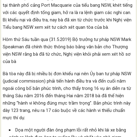
tại thành phố cảng Port Macquarie của tiểu bang NSW, khét tiếng
với các quyết định tống giam, hở ra là ra lệnh giam các nghi can.
Bị khiếu nại và điều tra, nay bà đã xin từ chức trước khi Nghị viện
Tiểu bang NSW xem xét tư cách xét quan tòa của bà.
Hôm thứ Sáu tuần qua (31.5.2019) Bộ trưởng tư pháp NSW Mark
Speakman đã chính thức thông báo bằng văn bản cho Thượng
viện NSW rằng bà đã từ chức, Nghị viện khỏi phải xem xét hồ sơ
của bà
Bà tòa này đã bị nhiều bị đơn khiếu nại nên Ủy ban tư pháp NSW
(judicial commission) phải tiến hành điều tra và đến cuối năm
ngoái công bố bản phúc trình, cho thấy trong 16 vụ án diễn ra từ
tháng Sáu năm 2016 đến tháng Hai năm 2018 bà đã thể hiện
những “hành vi không đúng mực trầm trọng”. Bản phúc trình này
dày 123 trang, nêu ra 17 cáo buộc về các hành vi thiếu chuẩn
mực thí dụ:
Dọa một người đàn ông phạm lỗi rất nhỏ khi lái xe bằng