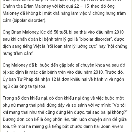
Chánh tòa Brian Maloney với kết quả 22 – 15, theo đó ông
Maloney đã không bị mất khả năng làm việc vì chứng hưng trầm
cảm (bipolar disorder).
Ông Brian Maloney, lúc đó 58 tuổi, bị sa thải vào đầu năm 2010
sau khi chẩn đoán bị bệnh tâm lý gọi là “bipolar disorder”, được
dịch sang tiếng Việt là “rối loạn tâm lý lưỡng cực” hay “hội chứng
hưng trầm cảm”.
Ông Maloney đã bị buộc đến gặp bác sĩ chuyên khoa và sau đó
bị xác định là mắc căn bệnh trên vào đầu năm 2010. Trước đó,
Ủy ban Tư Pháp đã nhận 12 lá đơn khiếu nại về hành vi và ngôn
ngữ của ông ta tại toà.
Trong số đơn khiếu nại, có đơn khiếu nại ông về việc buộc một
phụ nữ mang thai phải đứng dậy và so sánh với vợ mình: “Vợ tôi
khi mang thai như thế cũng đứng lên được, tại sao bà lại không?”
Đương đơn còn kể là ông phỡn lên, tán luôn chuyện sinh đẻ giữa
toà, trề môi há miệng giả tiếng bắt chước danh hài Joan Rivers