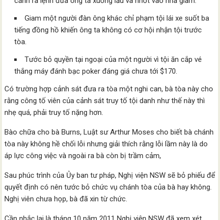
cánh ra lệnh đưa ông ta xuống lầu và nhốt vào nhà giam.
Giam một người đàn ông khác chỉ phạm tội lái xe suốt ba
tiếng đồng hồ khiến ông ta không có cơ hội nhận tội trước
tòa.
Tước bỏ quyền tại ngoại của một người vì tội ăn cắp vé
thắng máy đánh bạc poker đáng giá chưa tới $170.
Có trường hợp cảnh sát đưa ra tòa một nghi can, bà tòa này cho
rằng công tố viên của cảnh sát truy tố tội danh như thế này thì
nhẹ quá, phải truy tố nặng hơn.
Bào chữa cho bà Burns, Luật sư Arthur Moses cho biết bà chánh
tòa này không hề chối lỗi nhưng giải thích rằng lỗi lầm này là do
áp lực công việc và ngoài ra bà còn bị trầm cảm,
Sau phúc trình của Ủy ban tư pháp, Nghị viện NSW sẽ bỏ phiếu để
quyết định có nên tước bỏ chức vụ chánh tòa của bà hay không.
Nghị viên chưa họp, bà đã xin từ chức.
Cần nhắc lại là tháng 10 năm 2011 Nghị viện NSW đã xem xét