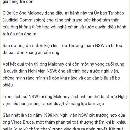
giả tiếng trẻ con.
Giữa lúc ông Maloney đang điều trị bệnh này thì Ủy ban Tư pháp
(Judicial Commission) cho rằng tình trạng sức khoẻ tâm thần
của ông không thích hợp với nghề xử án và tước quyền điều hành
toà án của ông ta.
Sau đó ông đâm đơn kiện lên Toà Thượng thẩm NSW và bị toà
đã bác đơn kháng án của ông.
Với kết quả trên thì ông Maloney chỉ còn một hy vọng cuối cùng
là quyết định Nghị viện NSW: ông sẽ trình bày trước nghị viện,
chứng minh rằng mình sẽ còn khả năng và các dân biểu sẽ bỏ
phiếu.
Trong lịch sử NSW thì ông Maloney là chánh án thứ ba được Nghị
viện tiểu bang mang ra xét duyệt về năng lực làm việc
Gần nhất là vào năm 1998 khi Nghị viện NSW xét trường hợp của
ông Vince Bruce, một thẩm phán tại toà thượng thẩm khi bị khiếu
nại là “cực kỳ chậm chạp” trong việc đưa ra phán quyết. Kết quả