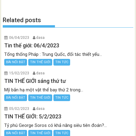
Related posts
06/04/2023
dasa
Tin thế giới: 06/4/2023
Tổng thống Pháp : Trung Quốc, đối tác thiết yếu...
BÀI NỔI BẬT
TIN THẾ GIỚI
TIN TỨC
15/02/2023
dasa
TIN THẾ GIỚI sáng thứ tư
Mỹ bắn hạ một vật thể bay thứ 2 trong...
BÀI NỔI BẬT
TIN THẾ GIỚI
TIN TỨC
05/02/2023
dasa
TIN THẾ GIỚI: 5/2/2023
Tỷ phú George Soros có khả năng siêu tiên đoán?...
BÀI NỔI BẬT
TIN THẾ GIỚI
TIN TỨC