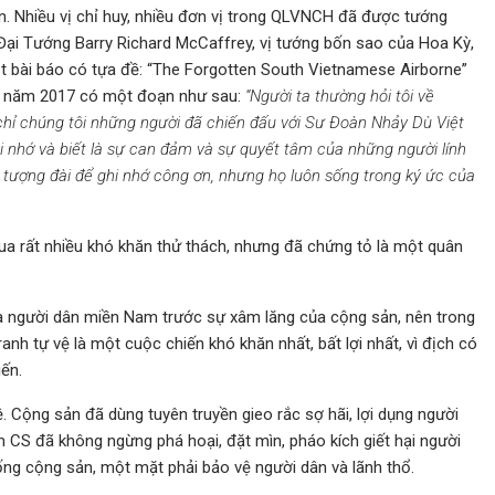
n. Nhiều vị chỉ huy, nhiều đơn vị trong QLVNCH đã được tướng
Đại Tướng Barry Richard McCaffrey, vị tướng bốn sao của Hoa Kỳ,
 bài báo có tựa đề: “The Forgotten South Vietnamese Airborne”
 8 năm 2017 có một đoạn như sau:
“Người
ta
thường hỏi tôi về
chỉ chúng tôi những
người đã chiến đấu với
Sư
Đ
oàn Nhảy Dù
Việt
ôi nhớ và biết là sự can đảm và sự quyết tâm của
những người lính
tượng đài để ghi nhớ công ơn, nhưng họ luôn sống trong ký ức của
ua rất nhiều khó khăn thử thách, nhưng đã chứng tỏ là một quân
a người dân miền Nam trước sự xâm lăng của cộng sản, nên trong
nh tự vệ là một cuộc chiến khó khăn nhất, bất lợi nhất, vì địch có
iến.
. Cộng sản đã dùng tuyên truyền gieo rắc sợ hãi, lợi dụng người
 CS đã không ngừng phá hoại, đặt mìn, pháo kích giết hại người
ng cộng sản, một mặt phải bảo vệ người dân và lãnh thổ.