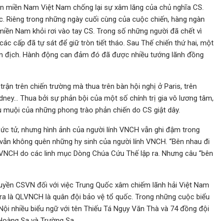
n miền Nam Việt Nam chống lại sự xâm lăng của chủ nghĩa CS.
c. Riêng trong những ngày cuối cùng của cuộc chiến, hàng ngàn
iền Nam khỏi rơi vào tay CS. Trong số những người đã chết vì
các cấp đã tự sát để giữ tròn tiết tháo. Sau Thế chiến thứ hai, một
ân địch. Hành động can đảm đó đã được nhiều tướng lãnh đồng
ận trên chiến trường mà thua trên bàn hội nghị ở Paris, trên
ey… Thua bởi sự phản bội của một số chính trị gia vô lương tâm,
gu muội của những phong trào phản chiến do CS giật dây.
ức tử, nhưng hình ảnh của người lính VNCH vẫn ghi đậm trong
vẫn không quên những hy sinh của người lính VNCH. “Bên nhau đi
h VNCH do các linh mục Dòng Chúa Cứu Thế lập ra. Nhưng câu “bên
yền CSVN đối với việc Trung Quốc xâm chiếm lãnh hải Việt Nam
 ra là QLVNCH là quân đội bảo vệ tổ quốc. Trong những cuộc biểu
Nội nhiều biểu ngữ với tên Thiếu Tá Ngụy Văn Thà và 74 đồng đội
 Hoàng Sa và Trường Sa.