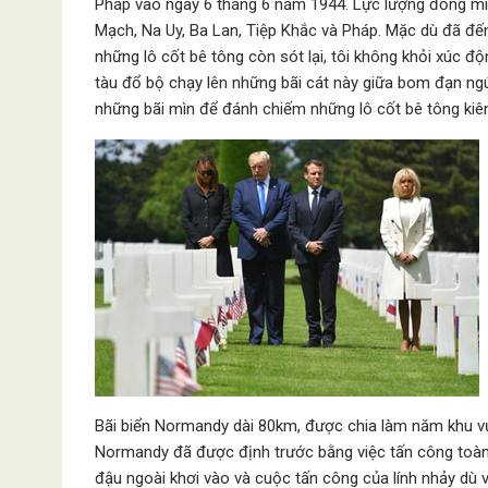
Pháp vào ngày 6 tháng 6 năm 1944. Lực lượng đồng mi
Mạch, Na Uy, Ba Lan, Tiệp Khắc và Pháp. Mặc dù đã đến 
những lô cốt bê tông còn sót lại, tôi không khỏi xúc đ
tàu đổ bộ chạy lên những bãi cát này giữa bom đạn ngú
những bãi mìn để đánh chiếm những lô cốt bê tông kiên 
Bãi biển Normandy dài 80km, được chia làm năm khu v
Normandy đã được định trước bằng việc tấn công toàn 
đậu ngoài khơi vào và cuộc tấn công của lính nhảy dù 