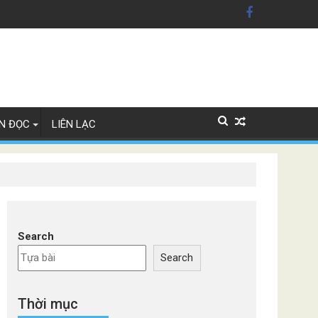
ỹ'
Lan
N ĐỌC
LIÊN LẠC
Search
Search
Thời mục