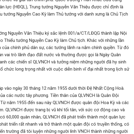
ân lực (HĐQL), Trung tướng Nguyễn Văn Thiệu được chỉ định là
u tướng Nguyễn Cao Kỳ làm Thủ tướng với danh xưng là Chủ Tịch
ớng Nguyễn Văn Thiệu ký sắc lệnh 001/a/CT/LĐQG thành lập Nội
do Thiếu tướng Nguyễn Cao Kỳ làm Chủ tịch. Khác với những lần
ận của chính phủ dân sự, các tướng lãnh ra nắm chính quyền. Từ đó
 vai trò lãnh đạo đất nước và thường được gọi là Ngày Quân
anh các chiến sĩ QLVNCH và tưởng niệm những người đã hy sinh
chức long trọng nhất với cuộc diễn binh vĩ đại nhất trong lịch sử
 vào ngày 30 tháng 12 năm 1955 dưới thời Đệ Nhất Cộng Hoà.
của các nước tây phương. Tiền thân của QLVNCH là Quân Đội
p. Từ năm 1955 đến sau này QLVNCH được quân đội Hoa Kỳ và các
n. QLVNCH được trang bị vũ khí tối tân, với sức cơ động cao và
 có 60,000 quân nhân, QLVNCH đã phát triển thành một quân lực
hát triển rất nhanh và trở thành một quân đội có truyền thống, có
iến trường đã tôi luyện những người lính VNCH thành những người