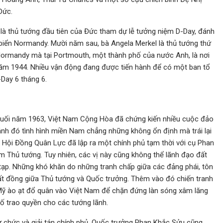
Đức.
là thủ tướng đầu tiên của Đức tham dự lễ tưởng niệm D-Day, đánh
iển Normandy. Mười năm sau, bà Angela Merkel là thủ tướng thứ
 Normandy mà tại Portmouth, một thành phố của nước Anh, là nơi
năm 1944. Nhiều vận động đang được tiến hành để có một ban tổ
Day 6 tháng 6.
uối năm 1963, Việt Nam Cộng Hòa đã chứng kiến nhiều cuộc đảo
hánh đó tình hình miền Nam chẳng những không ổn định mà trái lại
h Hội Đồng Quân Lực đã lập ra một chính phủ tạm thời với cụ Phan
 Thủ tướng. Tuy nhiên, các vị này cũng không thể lãnh đạo đất
 tạp. Những khó khăn do những tranh chấp giữa các đảng phái, tôn
bất đồng giữa Thủ tướng và Quốc trưởng. Thêm vào đó chiến tranh
 Mỹ ào ạt đổ quân vào Việt Nam để chặn đứng làn sóng xâm lăng
ố trao quyền cho các tướng lãnh.
 chức và giải tán chính phủ. Quốc trưởng Phan Khắc Sửu cũng