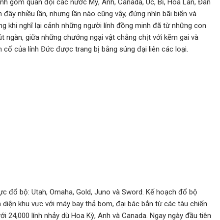
nh gồm quân đội các nước Mỹ, Anh, Canada, Úc, Bỉ, Hoà Lan, Đan
đây nhiều lần, nhưng lần nào cũng vậy, đứng nhìn bãi biển và
ộng khi nghĩ lại cảnh những người lính đồng minh đã từ những con
t ngàn, giữa những chướng ngại vật chằng chịt với kẽm gai và
cố của lính Đức được trang bị bằng súng đại liên các loại.
ực đổ bộ: Utah, Omaha, Gold, Juno và Sword. Kế hoạch đổ bộ
diện khu vưc với máy bay thả bom, đại bác bắn từ các tàu chiến
với 24,000 lính nhảy dù Hoa Kỳ, Anh và Canada. Ngay ngày đầu tiên