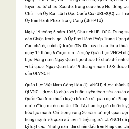
tuyên bố từ chức. Sau đó, trong cuộc họp Hội đồng Qu
Chủ Tịch Ủy Ban Lãnh Đạo Quốc Gia (UBLĐQG) và Thiế
Ủy Ban Hành Pháp Trung Ương (UBHPTU).
Ngày 19 tháng 6 năm 1965, Chủ tịch UBLĐQG, Trung tư
các Chiến tranh, gọi là Ủy Ban Hành Pháp Trung Ương 
đảo chánh, chỉnh lý trước đây, lần này do sự thoả thu
ngày 19 tháng 6 được xem là ngày Quân Lực VNCH nhận
Lực. Hàng năm Ngày Quân Lực được tổ chức để vinh d
vì tổ quốc. Ngày Quân Lực 19 tháng 6 năm 1973 được tổ 
của QLVNCH.
Quân Lực Việt Nam Cộng Hòa (QLVNCH) được thành lập
QLVNCH được tổ chức và huấn luyện theo tiêu chuẩn 
Quốc Gia được huấn luyện bởi các sĩ quan người Phá
nước đồng minh như Úc, Tân Tây Lan trợ giúp huấn luyệ
hỏa lực mạnh. Chỉ trong vòng 20 năm từ một quân đội
hùng mạnh với quân số trên 1 triệu người. QLVNCH đã p
kỷ luật cao. Những năm dài chiến đấu trên khắp các ch