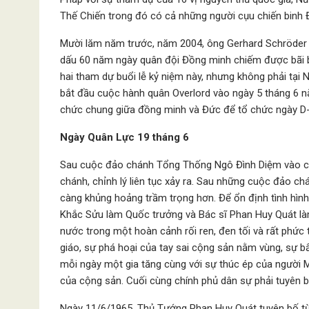
Thế Chiến trong đó có cả những người cụu chiến binh 
Mười lăm năm trước, năm 2004, ông Gerhard Schröder 
dấu 60 năm ngày quân đội Đồng minh chiếm được bãi b
hai tham dự buổi lễ kỷ niệm này, nhưng không phải tại
bắt đầu cuộc hành quân Overlord vào ngày 5 tháng 6 
chức chung giữa đồng minh và Đức để tổ chức ngày D-
Ngày Quân Lực 19 tháng 6
Sau cuộc đảo chánh Tổng Thống Ngô Đình Diệm vào c
chánh, chỉnh lý liên tục xảy ra. Sau những cuộc đảo c
càng khủng hoảng trầm trọng hơn. Để ổn định tình hìn
Khắc Sửu làm Quốc trưởng và Bác sĩ Phan Huy Quát làm
nước trong một hoàn cảnh rối ren, đen tối và rất phức
giáo, sự phá hoại của tay sai cộng sản nằm vùng, sự 
mỗi ngày một gia tăng cùng với sự thúc ép của người
của cộng sản. Cuối cùng chính phủ dân sự phải tuyên b
Ngày 11/6/1965, Thủ Tướng Phan Huy Quát tuyên bố từ