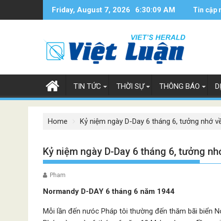
Skip
Friday, August 7, 2026
6:30:10 AM
Tin cập 
to
content
TIN TỨC
THỜI SỰ
THÔNG BÁO
D
Home
Kỷ niệm ngày D-Day 6 tháng 6, tưởng nhớ v
Kỷ niệm ngày D-Day 6 tháng 6, tưởng n
Pham
Normandy D-DAY 6 tháng 6 năm 1944
Mỗi lần đến nưóc Pháp tôi thường đến thăm bãi biển 