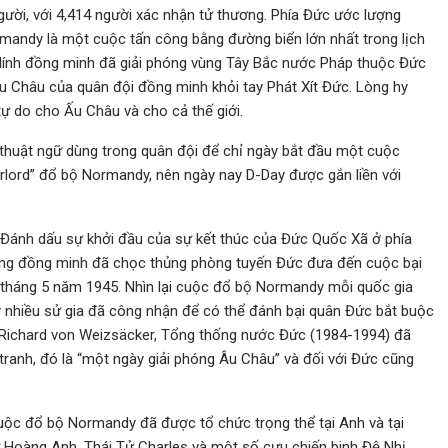
ười, với 4,414 người xác nhận tử thương. Phía Đức ước lượng
mandy là một cuộc tấn công bằng đường biển lớn nhất trong lịch
lính đồng minh đã giải phóng vùng Tây Bắc nước Pháp thuộc Đức
u Châu của quân đội đồng minh khỏi tay Phát Xít Đức. Lòng hy
tự do cho Ấu Châu và cho cả thế giới.
à thuật ngữ dùng trong quân đội để chỉ ngày bắt đầu một cuộc
rlord” đổ bộ Normandy, nên ngày nay D-Day được gắn liền với
. Đánh dấu sự khởi đầu của sự kết thúc của Đức Quốc Xã ở phía
ợng đồng minh đã chọc thủng phòng tuyến Đức đưa đến cuộc bại
 tháng 5 năm 1945. Nhìn lại cuộc đổ bộ Normandy mỗi quốc gia
 nhiều sử gia đã công nhận để có thể đánh bại quân Đức bắt buộc
 Richard von Weizsäcker, Tổng thống nước Đức (1984-1994) đã
ranh, đó là “một ngày giải phóng Âu Châu” và đối với Đức cũng
ộc đổ bộ Normandy đã được tổ chức trọng thể tại Anh và tại
ữ Hoàng Anh, Thái Tử Charles và một số cựu chiến binh Đệ Nhị