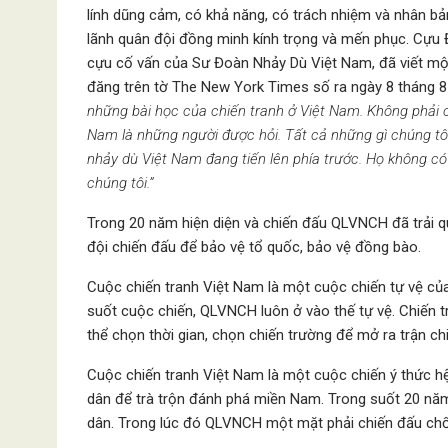
lính dũng cảm, có khả năng, có trách nhiệm và nhân bả
lãnh quân đội đồng minh kính trọng và mến phục. Cựu 
cựu cố vấn của Sư Đoàn Nhảy Dù Việt Nam, đã viết một
đăng trên tờ The New York Times số ra ngày 8 tháng
những bài học của chiến tranh ở Việt Nam.
Không phải 
Nam là những người đượ
c hỏi
. Tất cả những gì chúng t
nhảy dù
Việt Nam đang tiến lên phía trước.
Họ không có 
chúng tôi.”
Trong 20 năm hiện diện và chiến đấu QLVNCH đã trải q
đội chiến đấu để bảo vệ tổ quốc, bảo vệ đồng bào.
Cuộc chiến tranh Việt Nam là một cuộc chiến tự vệ củ
suốt cuộc chiến, QLVNCH luôn ở vào thế tự vệ. Chiến tra
thể chọn thời gian, chọn chiến trường để mở ra trận ch
Cuộc chiến tranh Việt Nam là một cuộc chiến ý thức hệ
dân để trà trộn đánh phá miền Nam. Trong suốt 20 năm
dân. Trong lúc đó QLVNCH một mặt phải chiến đấu chố