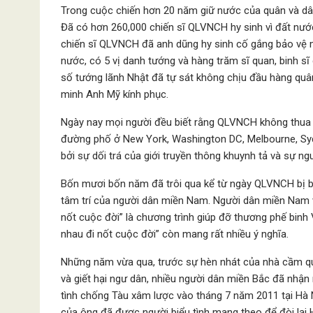
Trong cuộc chiến hơn 20 năm giữ nước của quân và dâ
Đã có hơn 260,000 chiến sĩ QLVNCH hy sinh vì đất nướ
chiến sĩ QLVNCH đã anh dũng hy sinh cố gắng bảo vệ m
nước, có 5 vị danh tướng và hàng trăm sĩ quan, binh sĩ 
số tướng lãnh Nhật đã tự sát không chịu đầu hàng qu
minh Anh Mỹ kính phục.
Ngày nay mọi người đều biết rằng QLVNCH không thua tr
đường phố ở New York, Washington DC, Melbourne, Sydn
bởi sự dối trá của giới truyền thông khuynh tả và sự n
Bốn mươi bốn năm đã trôi qua kể từ ngày QLVNCH bị b
tâm trí của người dân miền Nam. Người dân miền Nam 
nốt cuộc đời” là chương trình giúp đỡ thương phế bin
nhau đi nốt cuộc đời” còn mang rất nhiều ý nghĩa.
Những năm vừa qua, trước sự hèn nhát của nhà cầm qu
và giết hại ngư dân, nhiều người dân miền Bắc đã nhận
tình chống Tàu xâm lược vào tháng 7 năm 2011 tại Hà 
của ông đã được người biểu tình mang theo để đòi lại