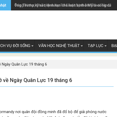
nhật
Ông Trump ký sắc lệnh hạn chế luật 'sinh ở Mỹ là công dân M
Tổng Bí thư, Chủ tịch nước Tô Lâm sắp thăm Úc và Tân Lây 
ỊCH VỤ ĐỜI SỐNG
VĂN HỌC NGHỆ THUẬT
TẠP LỤC
BẠ
ề Ngày Quân Lực 19 tháng 6
hớ về Ngày Quân Lực 19 tháng 6
Normandy nơi quân đội đồng minh đã đổ bộ để giải phóng nước