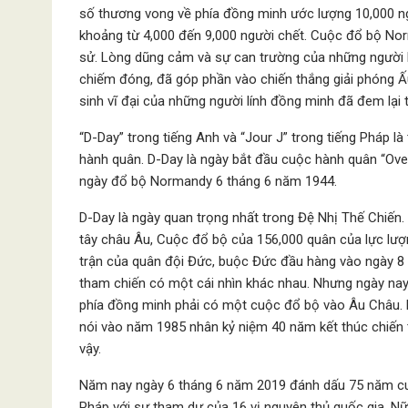
số thương vong về phía đồng minh ước lượng 10,000 ng
khoảng từ 4,000 đến 9,000 người chết. Cuộc đổ bộ Nor
sử. Lòng dũng cảm và sự can trường của những người 
chiếm đóng, đã góp phần vào chiến thắng giải phóng Ấ
sinh vĩ đại của những người lính đồng minh đã đem lại 
“D-Day” trong tiếng Anh và “Jour J” trong tiếng Pháp l
hành quân. D-Day là ngày bắt đầu cuộc hành quân “Ove
ngày đổ bộ Normandy 6 tháng 6 năm 1944.
D-Day là ngày quan trọng nhất trong Đệ Nhị Thế Chiến
tây châu Âu, Cuộc đổ bộ của 156,000 quân của lực lư
trận của quân đội Đức, buộc Đức đầu hàng vào ngày 8
tham chiến có một cái nhìn khác nhau. Nhưng ngày nay
phía đồng minh phải có một cuộc đổ bộ vào Âu Châu.
nói vào năm 1985 nhân kỷ niệm 40 năm kết thúc chiến t
vậy.
Năm nay ngày 6 tháng 6 năm 2019 đánh dấu 75 năm cu
Pháp với sự tham dự của 16 vị nguyên thủ quốc gia, N