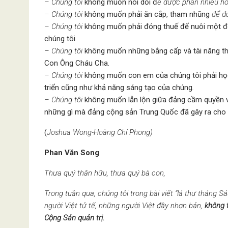
– Chúng tôi
không muốn nói dối đ
ể được phần nhiều h
– Chúng tôi
không muốn phải ăn cắp, tham nhũng
để đ
– Chúng tôi
không muốn phải đóng thuế để nuôi một đoà
chúng tôi
– Chúng tôi
không muốn những bằng cấp và tài năng thậ
Con Ông Cháu Cha.
– Chúng tôi
không muốn con em của chúng tôi phải học
triển cũng như khả năng sáng tạo của chúng
.
– Chúng tôi
không muốn lẫn lộn giữa đảng cầm quyền 
những gì mà đảng cộng sản Trung Quốc đã gây ra cho 
(
Joshua Wong-Hoàng Chí Phong)
Phan Văn Song
Thưa quý thân hữu, thưa quý bà con,
Trong tuần qua, chúng tôi trong bài viết “lá thư tháng 
người Việt tử tế, những người Việt đầy nhơn bản,
không t
Cộng Sản quản trị.