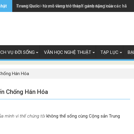
nhật
Trung Quốc - từ mỏ vàng trở thành gánh nặng của các hãng 
Israel bác kế hoạch Gaza do ông Trump hậu thuẫn
ỊCH VỤ ĐỜI SỐNG
VĂN HỌC NGHỆ THUẬT
TẠP LỤC
BẠ
 Chống Hán Hóa
iến Chống Hán Hóa
ủa mình vì thế chúng tôi
không thể sống cùng Cộng sản Trung