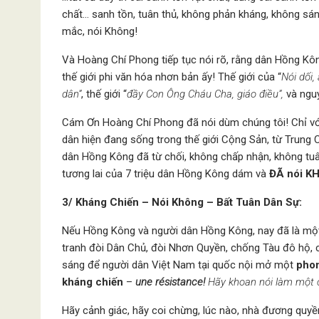
chất… sanh tồn, tuân thủ, không phản kháng, không sáng
mắc, nói Không!
Và Hoàng Chí Phong tiếp tục nói rõ, rằng dân Hồng Kông
thế giới phi văn hóa nhơn bản ấy! Thế giới của “
Nói dối
dân”
, thế giới “
đầy Con Ông Cháu Cha, giáo điều”,
và ngu
Cám Ơn Hoàng Chí Phong đã nói dùm chúng tôi! Chỉ vớ
dân hiện đang sống trong thế giới Cộng Sản, từ Trung
dân Hồng Kông đã từ chối, không chấp nhận, không tu
tương lai của 7 triệu dân Hồng Kông dám và
ĐÃ nói KH
3/ Kháng Chiến – Nói Không – Bất Tuân Dân Sự:
Nếu Hồng Kông và người dân Hồng Kông, nay đã là mộ
tranh đòi Dân Chủ, đòi Nhơn Quyền, chống Tàu đô hộ, 
sáng để người dân Việt Nam tại quốc nội mở một
phon
kháng chiến
–
une
résistance!
Hãy khoan nói làm một 
Hãy cảnh giác, hãy coi chừng, lúc nào, nhà đương quyề