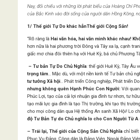
Nay, đối chiếu với những lời phát biểu của Hoàng Chí P
của Bắc Kinh vào đời sống của người dân Hồng Kông, nói 
1/ Thế giới Tự Do khác hẳnThế giới Cộng Sản!
“Rõ ràng là
Hai văn hóa, hai văn mình khác nhau! Kh
hơn nữa là hai phương trời Đông và Tây xa lạ, cạnh tr
giấc mơ chia đôi thiên hạ với Huê Kỳ, bá chủ Phương T
– Tư bản Tự Do Chủ Nghĩa
: thế giới Huê Kỳ, Tây Âu
trọng tâm
… Mặc dù, với một nền kinh tế Tư bản chủ ng
tư tưởng Xã hội
… Phát triển Công nghiệp, Phát triển Do
nhưng
không quên Hạnh Phúc Con Người:
Với quan
Phúc Lợi, tạo của cải lợi nhuận gia đình tư nhơn, tư hữu. 
tạo mãi lực gia đình là tạo Thị trường, khi tạo thị trư
cho mọi công dân qua Hệ thống An sanh Xã Hội! Lo ch
độ Tư Bản Tự do Chủ nghĩa lo cho Con Người Từ A 
– Trái lại, Thế giới của Cộng Sản Chủ Nghĩa
chỉ biết
Phục Vụ Đảng. Công dân là Đảng Viên. Ngoài Đảng Viên