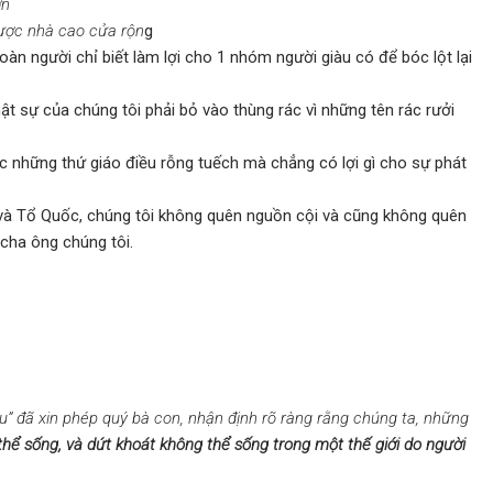
ơn
ược nhà cao cửa rộn
g
n người chỉ biết làm lợi cho 1 nhóm người giàu có để bóc lột lại
t sự của chúng tôi phải bỏ vào thùng rác vì những tên rác rưởi
 những thứ giáo điều rỗng tuếch mà chẳng có lợi gì cho sự phát
và Tổ Quốc, chúng tôi không quên nguồn cội và cũng không quên
cha ông chúng tôi.
Sáu” đã xin phép quý bà con, nhận định rõ ràng rằng chúng ta, những
hể sống, và dứt khoát không thể sống trong một thế giới do người