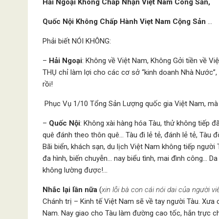
Hải Ngoại Không Chấp Nhận Việt Nam Công Sản,
Quốc Nội Không Chấp Hành Viẹt Nam Cộng Sản
…
Phải biết NÓI KHÔNG:
–
Hải Ngoại
: Không về Việt Nam, Không Gởi tiền về V
THỤ chỉ làm lợi cho các cơ sở “kinh doanh Nhà Nước”, 
rồi!
Phục Vụ 1/10 Tổng Sản Lượng quốc gia Việt Nam, mà 
–
Quốc Nội
: Không xài hàng hóa Tàu, thử không tiếp đã
quê đánh theo thôn quê… Tàu đi lẻ tẻ, đánh lẻ tẻ, Tàu 
Bãi biển, khách sạn, du lịch Việt Nam không tiếp ngư
đa hình, biến chuyễn… nay biểu tình, mai đình công… D
không lường được!…
Nhắc lại lần nữa
(
xin lỗi bà con cái nói dai của người vi
Chánh trị – Kinh tế Việt Nam sẽ về tay người Tàu. Xưa
Nam. Nay giao cho Tàu làm đường cao tốc, hắn trực c