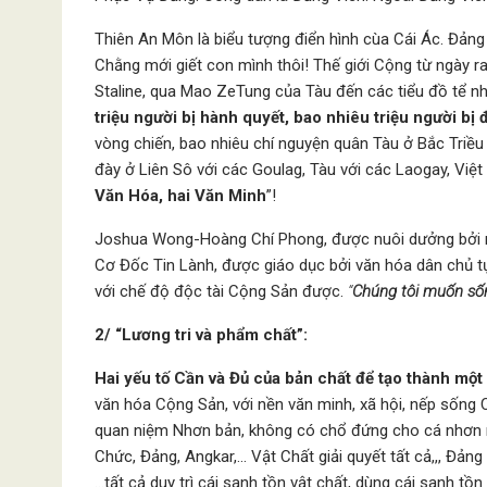
Thiên An Môn là biểu tượng điển hình cùa Cái Ác. Đảng
Chằng mới giết con mình thôi! Thế giới Cộng từ ngày r
Staline, qua Mao ZeTung của Tàu đến các tiểu đồ tể n
triệu người bị hành quyết, bao nhiêu triệu người bị
vòng chiến, bao nhiêu chí nguyện quân Tàu ở Bắc Triều 
đày ở Liên Sô với các Goulag, Tàu với các Laogay, Việ
Văn Hóa, hai Văn Minh
”!
Joshua Wong-Hoàng Chí Phong, được nuôi dưởng bởi n
Cơ Đốc Tin Lành, được giáo dục bởi văn hóa dân chủ 
với chế độ độc tài Cộng Sản được.
“
Chúng tôi muốn sốn
2/
“Lương tri và phẩm chất”:
Hai yếu tố Cần và Đủ của bản chất để tạo thành mộ
văn hóa Cộng Sản, với nền văn minh, xã hội, nếp sống
quan niệm Nhơn bản, không có chổ đứng cho cá nhơn m
Chức, Đảng, Angkar,… Vật Chất giải quyết tất cả,,, Đảng
…tất cả duy trì cái sanh tồn vật chất, dùng cái sanh tồn