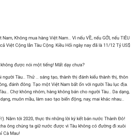
iệt Nam, Không mua hàng Việt Nam… Vì nếu VỀ, nếu GỞI, nếu TIÊU
cả Việt Cộng lẫn Tàu Cộng. Kiều Hối ngày nay đã là 11/12 Tỷ US$
không được nói một tiếng! Mất dạy chưa?
i người Tàu… Thử … sáng tạo, thành thị đánh kiểu thành thị, thôn
đông, đánh đông. Tạo một Việt Nam bất ổn với người Tàu lục địa.
ời Tàu… Chợ không nhóm, hàng không bán cho người Tàu… Da dạng,
a dạng, muôn mầu, làm sao tạo biến động, nay, mai khác nhau…
ết
). Năm tới 2020, thực thi những lời ký kết bán nước Thành Đô!
 cha ông chúng ta giữ nước được vì Tàu không có đường đi xuôi
hỉ Cà Mau!