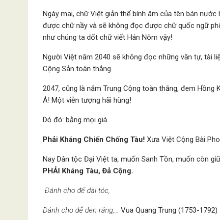
Ngày mai, chữ Việt giản thể bính âm của tên bán nướ
được chữ nầy và sẽ không đọc được chữ quốc ngữ phổ 
như chúng ta dốt chữ viết Hán Nôm vậy!
Người Việt năm 2040 sẽ không đọc những văn tự, tài l
Cộng Sản toàn thắng.
2047, cũng là năm Trung Cộng toàn thắng, đem Hồng 
Á! Một viễn tượng hãi hùng!
Dó đó: bằng mọi giá
Phải Kháng Chiến Chống Tàu!
Xưa Việt Cộng Bài Pho
Nay Dân tộc Đại Việt ta, muốn Sanh Tồn, muốn còn giữ
PHẢI Kháng Tàu, Đả Cộng.
Ðánh cho để dài tóc,
Đánh cho để đen răng,…
Vua Quang Trung (1753-1792)