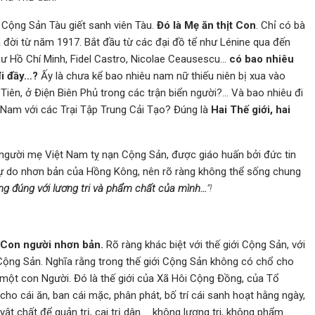
 Cộng Sản Tàu giết sanh viên Tàu.
Đó là Mẹ ăn thịt Con
. Chỉ có bà
a đời từ năm 1917. Bắt đầu từ các đại đồ tể như Lénine qua đến
hư Hồ Chí Minh, Fidel Castro, Nicolae Ceausescu…
có bao nhiêu
 đi đầy…?
Ấy là chưa kể bao nhiêu nam nữ thiếu niên bị xua vào
Tiên, ở Điện Biên Phủ trong các trận biển người?… Và bao nhiêu đi
t Nam với các Trại Tập Trung Cải Tạo? Đúng là
Hai Thế giới, hai
gười mẹ Việt Nam tỵ nạn Cộng Sản, được giáo huấn bởi đức tin
tự do nhơn bản của Hồng Kông, nên rõ ràng không thể sống chung
g đúng với lương tri và phẩm chất của mình…
”!
t Con người nhơn bản.
Rõ ràng khác biệt với thế giới Cộng Sản, với
 Cộng Sản. Nghĩa rằng trong thế giới Cộng Sản không có chổ cho
ột con Người. Đó là thế giới của Xã Hôi Cộng Đồng, của Tổ
 cho cái ăn, ban cái mặc, phân phát, bố trí cái sanh hoạt hằng ngày,
 vật chất để quản trị, cai trị dân … không lương tri, không phẩm