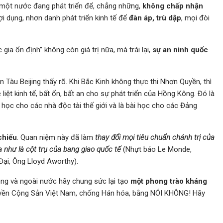
à một nước đang phát triển để, chẳng những,
không chấp nhận
lợi dụng, nhơn danh phát triển kinh tế để
đàn áp, trù dập
, mọi đòi
ia ổn định” không còn giá trị nữa, mà trái lại,
sự an ninh quốc
àu Beijing thấy rõ. Khi Bắc Kinh không thực thi Nhơn Quyền, thì
iệt kinh tế, bất ổn, bất an cho sự phát triển của Hồng Kông. Đó là
i học cho các nhà độc tài thế giới và là bài học cho các Đảng
chiếu
. Quan niệm này đã làm
thay đổi mọi tiêu chuẩn chánh trị của
như là cột trụ của bang giao quốc tế
(Nhựt báo Le Monde,
Đại, Ông Lloyd Aworthy).
ng và ngoài nước hãy chung sức lại tạo
một phong trào kháng
ền Cộng Sản Việt Nam, chống Hán hóa, bằng NÓI KHÔNG! Hãy