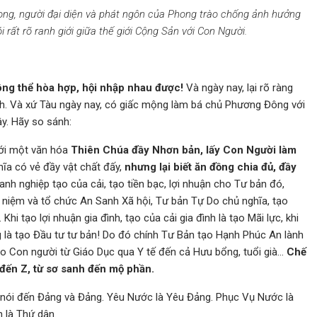
hong, người đại diện và phát ngôn của Phong trào chống ảnh hưởng
rất rõ ranh giới giữa thế giới Cộng Sản với Con Người.
ông thể hòa hợp, hội nhập nhau được!
Và ngày nay, lại rõ ràng
anh. Và xứ Tàu ngày nay, có giấc mộng làm bá chủ Phương Đông với
ây. Hãy so sánh:
 với một văn hóa
Thiên Chúa đầy Nhơn
bản, lấy Con Người làm
hĩa có vẻ đầy vật chất đấy,
nhưng lại biết ăn đồng chia đủ, đầy
anh nghiệp tạo của cải, tạo tiền bạc, lợi nhuận cho Tư bản đó,
 niệm và tổ chức An Sanh Xã hội, Tư bản Tự Do chủ nghĩa, tạo
Khi tạo lợi nhuận gia đình, tạo của cải gia đình là tạo Mãi lực, khi
ờng là tạo Đầu tư tư bản! Do đó chính Tư Bản tạo Hạnh Phúc An lành
o Con người từ Giáo Dục qua Y tế đến cả Hưu bổng, tuổi già…
Chế
đến Z, từ sơ sanh đến mộ phần.
 nói đến Đảng và Đảng. Yêu Nước là Yêu Đảng. Phục Vụ Nước là
 là Thứ dân.