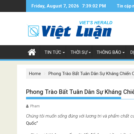
Skip
Friday, August 7, 2026
7:39:03 PM
Tin cập 
to
content
TIN TỨC
THỜI SỰ
THÔNG BÁO
D
Home
Phong Trào Bất Tuân Dân Sự Kháng Chiến
Phong Trào Bất Tuân Dân Sự Kháng Ch
Pham
Chúng tôi muốn sống đúng với lương tri và phẩm chất c
Quốc”