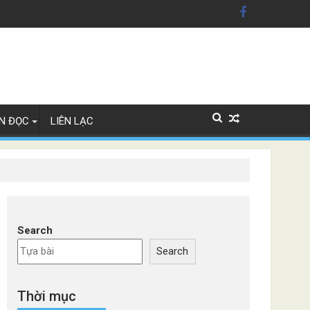
xe Đức
N ĐỌC
LIÊN LẠC
Search
Search
Thời mục