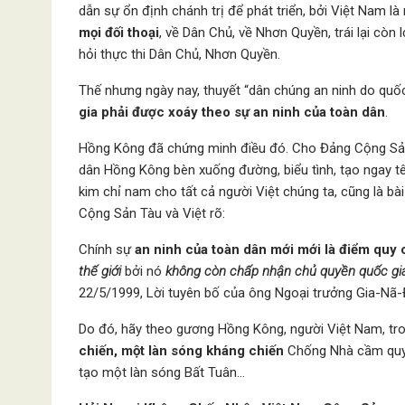
dẫn sự ổn định chánh trị để phát triển, bởi Việt Nam l
mọi đối thoại
, về Dân Chủ, về Nhơn Quyền, trái lại còn 
hỏi thực thi Dân Chủ, Nhơn Quyền.
Thế nhưng ngày nay, thuyết “dân chúng an ninh do quốc g
gia phải được xoáy theo sự an ninh của toàn dân
.
Hồng Kông đã chứng minh điều đó. Cho Đảng Cộng Sản T
dân Hồng Kông bèn xuống đường, biểu tình, tạo ngay tê l
kim chỉ nam cho tất cả người Việt chúng ta, cũng là bà
Cộng Sản Tàu và Việt rõ:
Chính sự
an ninh của toàn dân mới mới là điểm quy 
thế giới
bởi nó
không còn chấp nhận chủ quyền quốc gia 
22/5/1999, Lời tuyên bố của ông Ngoại trưởng Gia-Nã-
Do đó, hãy theo gương Hồng Kông, người Việt Nam, tro
chiến, một làn sóng kháng chiến
Chống Nhà cầm quy
tạo một làn sóng Bất Tuân…