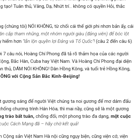
 tạo! Tuân thủ, Vâng, Dạ, Nhứt trí… không có quyền Hỏi, thắc
 (chúng tôi) NÓI KHÔNG, từ chối cái thế giới phi nhơn bản ấy, cái
, ăn cắp tham nhũng, một nhóm người giàu (đảng viên) để bóc lột
y hiểm hơn
“lẫn lộn quyền lợi Đảng và Tổ Quốc”!
(câu 2 đến câu 6)
.
i 7 câu nói, Hoàng Chí Phong đã tả rõ thảm họa của các người
 Cộng, Bắc Hàn, Cuba hay Việt Nam. Và Hoàng Chí Phong đại diện
ân thủ, DÁM NÓI KHÔNG! Dân Hồng Kông, và tuổi trẻ Hồng Kông,
ÔNG với Cộng Sản Bắc Kinh-Beijing!
t gương sáng để người Việt chúng ta noi gương để mơ dám đấu
chống chương trình Hán Hóa; thì mai nầy, cũng sẽ là một gương
g trào bất tuân,
chống đối, một phong trào đa dạng,
một cuộc
cuộc Cách Mạng đã – hãy chờ kết quả!
n Cộng sản Việt Nam Hà nội cũng ngụy biện, cũng viện cớ, viện