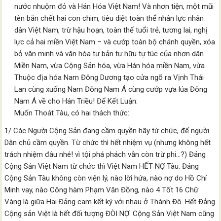
nước nhuộm đỏ và Hán Hóa Việt Nam! Và nhơn tiện, một mũi
tên bắn chết hai con chim, tiêu diệt toàn thể nhân lực nhân
dân Việt Nam, trừ hậu hoạn, toàn thể tuổi trẻ, tương lai, nghị
lực cả hai miền Việt Nam – và cướp toàn bộ chánh quyền, xóa
bỏ văn minh và văn hóa tư bản tư hữu tự túc của nhơn dân
Miền Nam, vừa Cộng Sản hóa, vừa Hán hóa miền Nam, vừa
Thuộc địa hóa Nam Đông Dương tạo cửa ngõ ra Vịnh Thái
Lan cùng xuống Nam Đông Nam Á cùng cướp vựa lúa Đông
Nam Á về cho Hán Triều! Để Kết Luận:
Muốn Thoát Tàu, có hai thách thức:
1/ Các Người Cộng Sản đang cầm quyền hãy từ chức, để người
Dân chủ cầm quyền. Từ chức thì hết nhiệm vụ (nhưng không hết
trách nhiệm đâu nhé! vì tội phá phách vẫn còn trừ phi…?) Đảng
Cộng Sản Việt Nam từ chức thì Việt Nam HẾT NỢ Tàu. Đảng
Cộng Sản Tàu không còn viện lý, nào lời hứa, nào nợ do Hồ Chí
Minh vay, nào Công hàm Phạm Văn Đồng, nào 4 Tốt 16 Chữ
Vàng là giữa Hai Đảng cam kết ký với nhau ở Thành Đô. Hết Đảng
Cộng sản Việt là hết đối tượng ĐÒI NỢ. Cộng Sản Việt Nam cũng