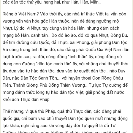
các dân tộc thứ yếu, hạng hai, như Hán, Hàn, Mãn…
Riêng ở Việt Nam? Vào thời ấy, các nhà trí thức Việt ta, vẫn còn
vương vấn văn hóa gốc Hán thuộc, nên dễ dàng ngưỡng mộ
Nhựt. Lý do, vì Nhựt, tuy cùng văn hóa Hán, nhưng dám cách
mạng bỏ Hán, canh tân… Do đó ào ào, đổ xô qua Nhựt, Đông Du,
để tìm đường cứu Quốc, đả Thực, bài Phong, giải phóng Dân tộc.
Và cũng trong tinh thần đó, các đảng phái Quốc Gia Việt Nam lần
lượt trước sau, ra đời, cùng đồng “tinh thần” ấy, cũng đồng sử
dụng con đường “dân tộc canh tân” ấy, với những chủ thuyết thời
ấy, dựa vào tự hào dân tộc, dựa vào tự quyết dân tộc… nào Duy
Dân, nào Dân Tộc Sanh Tồn,… với huyền thoại Con Rồng Cháu
Tiên, Thánh Gióng, Phù Đổng Thiên Vương… Tự lực Tự cường để
mong đánh thức lòng tự hào dân tộc Việt, giải phóng đất nước
khỏi ách Thực dân Pháp.
Thế nhưng, vì quá thù Pháp, quá thù Thực dân, các đảng phái
quốc gia, chỉ bám vào chủ thuyết Dân tộc quên mất những động
lực khác, nghĩ rằng sau khi vùng dậy đòi Tự quyết là đủ Tự
Cường, không sửa soạn, không tổ chức, không suy nghĩ một cơ