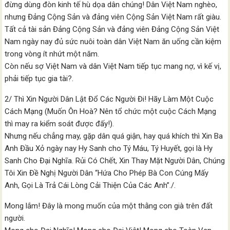
đừng dùng đòn kinh tế hù dọa dân chúng! Dân Việt Nam nghèo,
nhưng Đảng Cộng Sản và đảng viên Cộng Sản Việt Nam rất giàu.
Tất cả tài sản Đảng Cộng Sản và đảng viên Đảng Cộng Sản Việt
Nam ngày nay đủ sức nuôi toàn dân Việt Nam ăn uống cần kiệm
trong vòng ít nhứt một năm.
Còn nếu sợ Việt Nam và dân Việt Nam tiếp tục mang nợ, vì kế vị,
phải tiếp tục gia tài?.
2/ Thì Xin Người Dân Lật Đổ Các Người Đi! Hãy Làm Một Cuộc
Cách Mạng (Muốn Ôn Hoà? Nên tổ chức một cuộc Cách Mạng
thì may ra kiểm soát được đấy!).
Nhưng nếu chẳng may, gặp dân quá giận, hay quá khích thì Xin Ba
Anh Đầu Xỏ ngày nay Hy Sanh cho Tý Máu, Tý Huyết, gọi là Hy
Sanh Cho Đại Nghĩa. Rủi Có Chết, Xin Thay Mặt Người Dân, Chúng
Tôi Xin Đề Nghị Người Dân “Hứa Cho Phép Bà Con Cúng Mấy
Anh, Gọi Là Trả Cái Lòng Cải Thiện Của Các Anh”./.
Mong lắm! Đây là mong muốn của một thằng con già trên đất
người.