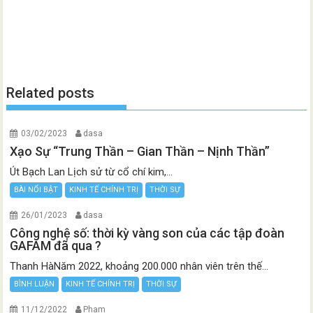
Related posts
03/02/2023
dasa
Xạo Sự “Trung Thần – Gian Thần – Nịnh Thần”
Út Bạch Lan Lịch sử từ cổ chí kim,...
BÀI NỔI BẬT
KINH TẾ CHÍNH TRỊ
THỜI SỰ
26/01/2023
dasa
Công nghệ số: thời kỳ vàng son của các tập đoàn
GAFAM đã qua ?
Thanh HàNăm 2022, khoảng 200.000 nhân viên trên thế...
BÌNH LUẬN
KINH TẾ CHÍNH TRỊ
THỜI SỰ
11/12/2022
Pham