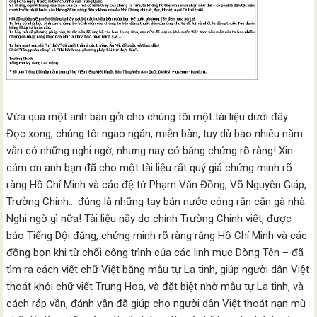
Vừa qua một anh bạn gởi cho chúng tôi một tài liệu dưới đây:
Đọc xong, chúng tôi ngao ngán, miễn bàn, tuy dù bao nhiêu năm
vẫn có những nghi ngờ, nhưng nay có bằng chứng rõ ràng! Xin
cám ơn anh bạn đã cho một tài liệu rất quý giá chứng minh rõ
ràng Hồ Chí Minh và các đệ tử Phạm Văn Đồng, Võ Nguyên Giáp,
Trường Chinh… đúng là những tay bán nước cỏng rắn cắn gà nhà.
Nghi ngờ gì nữa! Tài liệu nầy do chính Trường Chinh viết, được
báo Tiếng Dội đăng, chứng minh rõ ràng rằng Hồ Chí Minh và các
đồng bọn khi từ chối công trình của các linh mục Dòng Tên – đã
tìm ra cách viết chữ Việt bằng mẫu tự La tinh, giúp người dân Việt
thoát khỏi chữ viết Trung Hoa, và đặt biệt nhờ mẫu tự La tinh, và
cách ráp vần, đánh vần đã giúp cho người dân Việt thoát nạn mù