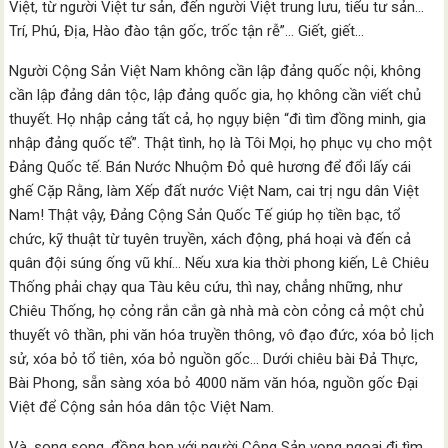
Việt, từ người Việt tư sản, đến người Việt trung lưu, tiểu tư sản…
Trí, Phú, Địa, Hào đào tận gốc, trốc tận rễ”… Giết, giết…
Người Cộng Sản Việt Nam không cần lập đảng quốc nội, không
cần lập đảng dân tộc, lập đảng quốc gia, họ không cần viết chủ
thuyết. Họ nhập cảng tất cả, họ ngụy biện “đi tìm đồng minh, gia
nhập đảng quốc tế”. Thật tình, họ là Tôi Mọi, họ phục vụ cho một
Đảng Quốc tế. Bán Nước Nhuộm Đỏ quê hương để đổi lấy cái
ghế Cặp Rằng, làm Xếp đất nước Việt Nam, cai trị ngu dân Việt
Nam! Thật vậy, Đảng Cộng Sản Quốc Tế giúp họ tiền bạc, tổ
chức, kỹ thuật từ tuyên truyền, xách động, phá hoại và đến cả
quân đội súng ống vũ khí… Nếu xưa kia thời phong kiến, Lê Chiêu
Thống phải chạy qua Tàu kêu cứu, thì nay, chẳng những, như
Chiêu Thống, họ cỏng rắn cắn gà nhà mà còn cỏng cả một chủ
thuyết vô thần, phi văn hóa truyền thông, vô đạo đức, xóa bỏ lịch
sử, xóa bỏ tổ tiên, xóa bỏ nguồn gốc… Dưới chiêu bài Đả Thực,
Bài Phong, sẵn sàng xóa bỏ 4000 năm văn hóa, nguồn gốc Đại
Việt để Cộng sản hóa dân tộc Việt Nam.
Và, song song, đồng bọn với người Cộng Sản vọng ngoại đi tìm