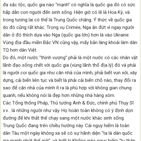
đa sắc tộc, quốc gia nào “mạnh” có nghĩa là quốc gia đó có sức
hấp dẫn con người đến sinh sống. Hiện giờ có lẽ là Hoa Kỳ, và
trong tương lai có thể là Trung Quốc chăng. Ý thức về quốc gia
do đó cũng rất khác. Trong vụ Crimée, Nga ăn đứt vì ngay người
dân ở đó thích dựa vào Nga (quốc gia lớn) hơn là vào Ukraine.
Vùng địa đầu miền Bắc VN cũng vậy, mấy bản làng khoái làm dân
TQ hơn dân Việt.
Do đó, một nước “thịnh vượng” phải là một nước có các nhân vật
lãnh đạo sống chết với quốc gia (vùng lãnh thổ địa lý) đó và phải
là người coi quốc gia như căn nhà của mình, phải biết vun xới, xây
dựng, cải biến liên tục và biết là phải cải biến chỗ nào, thay đổi ra
sao để căn nhà của mình ít ra là phù hợp với không gian chung
quanh, nếu không nói là đẹp hơn những nhà hàng xóm.
Các Tổng thống Pháp, Thủ tướng Anh & Đức, chính phủ Thụy Sĩ
v.v… là những người như vậy. Họ hoàn toàn không có ý định dọn
đường để khi thất thế chạy sang một nước khác sinh sống.
Trung Quốc đang trên chiều hướng này. Cái nguy hiểm là toàn
dân Tàu một ngày không xa sẽ có sự hãnh diện “ta là dân quốc
gia mạnh nhứt thế giới”, và triết lý Khổng giáo nguy hiểm “tu thân,