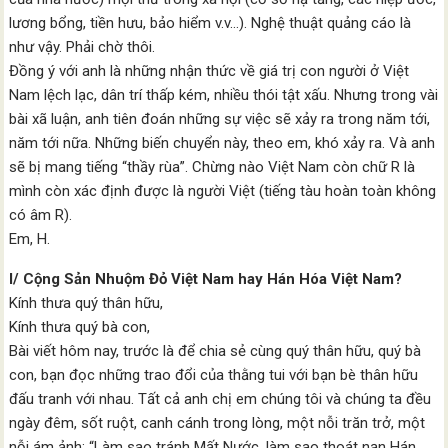
lương bổng, tiền hưu, bảo hiểm v.v…). Nghệ thuật quảng cáo là
như vậy. Phải chờ thôi.
Đồng ý với anh là những nhận thức về giá trị con người ở Việt
Nam lệch lạc, dân trí thấp kém, nhiều thói tật xấu. Nhưng trong vài
bài xã luận, anh tiên đoán những sự việc sẽ xảy ra trong năm tới,
năm tới nữa. Những biến chuyển này, theo em, khó xảy ra. Và anh
sẽ bị mang tiếng “thầy rùa”. Chừng nào Việt Nam còn chữ R là
mình còn xác định được là người Việt (tiếng tàu hoàn toàn không
có âm R).
Em, H.
I/ Cộng Sản Nhuộm Đỏ Việt Nam hay Hán Hóa Việt Nam?
Kính thưa quý thân hữu,
Kính thưa quý bà con,
Bài viết hôm nay, trước là để chia sẻ cùng quý thân hữu, quý bà
con, bạn đọc những trao đổi của thằng tui với bạn bè thân hữu
đấu tranh với nhau. Tất cả anh chị em chúng tôi và chúng ta đều
ngày đêm, sốt ruột, canh cánh trong lòng, một nỗi trăn trở, một
nỗi ám ảnh: “Làm sao tránh Mất Nước, làm sao thoát nạn Hán