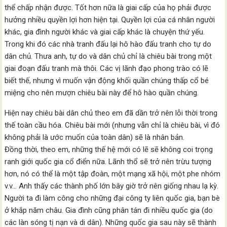
thể chấp nhận được. Tốt hơn nữa là giai cấp của họ phải được
hưởng nhiều quyền lợi hơn hiện tại. Quyền lợi của cá nhân người
khác, gia đình người khác và giai cấp khác là chuyện thứ yếu.
Trong khi đó các nhà tranh đấu lại hô hào đấu tranh cho tự do
dân chủ. Thưa anh, tự do và dân chủ chỉ là chiêu bài trong một
giai đoạn đấu tranh mà thôi. Các vị lãnh đạo phong trào có lẽ
biết thế, nhưng vì muốn vận động khối quần chúng thấp cổ bé
miệng cho nên mượn chiêu bài này để hô hào quần chúng.
Hiện nay chiêu bài dân chủ theo em đã dần trở nên lỗi thời trong
thế toàn cầu hóa. Chiêu bài mới (nhưng vẫn chỉ là chiêu bài, vì đó
không phải là ước muốn của toàn dân) sẽ là nhân bản.
Đồng thời, theo em, những thế hệ mới có lẽ sẽ không coi trọng
ranh giới quốc gia cổ điển nữa. Lãnh thổ sẽ trở nên trừu tượng
hơn, nó có thể là một tập đoàn, một mạng xã hội, một phe nhóm
v.v… Anh thấy các thành phố lớn bây giờ trở nên giống nhau lạ kỳ.
Người ta đi làm công cho những đại công ty liên quốc gia, bạn bè
ở khắp năm châu. Gia đình cũng phân tán đi nhiều quốc gia (do
các làn sóng tị nạn và di dân). Những quốc gia sau này sẽ thành