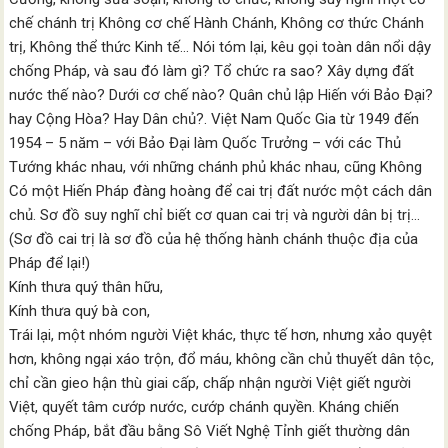
chế chánh trị Không cơ chế Hành Chánh, Không cơ thức Chánh
trị, Không thể thức Kinh tế… Nói tóm lại, kêu gọi toàn dân nổi dậy
chống Pháp, và sau đó làm gì? Tổ chức ra sao? Xây dựng đất
nước thế nào? Dưới cơ chế nào? Quân chủ lập Hiến với Bảo Đại?
hay Cộng Hòa? Hay Dân chủ?. Việt Nam Quốc Gia từ 1949 đến
1954 – 5 năm – với Bảo Đại làm Quốc Trưởng – với các Thủ
Tướng khác nhau, với những chánh phủ khác nhau, cũng Không
Có một Hiến Pháp đàng hoàng để cai trị đất nước một cách dân
chủ. Sơ đồ suy nghĩ chỉ biết cơ quan cai trị và người dân bị trị…
(Sơ đồ cai trị là sơ đồ của hệ thống hành chánh thuộc địa của
Pháp để lại!)
Kính thưa quý thân hữu,
Kính thưa quý bà con,
Trái lại, một nhóm người Việt khác, thực tế hơn, nhưng xảo quyệt
hơn, không ngại xáo trộn, đổ máu, không cần chủ thuyết dân tộc,
chỉ cần gieo hận thù giai cấp, chấp nhận người Việt giết người
Việt, quyết tâm cướp nước, cướp chánh quyền. Kháng chiến
chống Pháp, bắt đầu bằng Sô Viết Nghệ Tỉnh giết thường dân