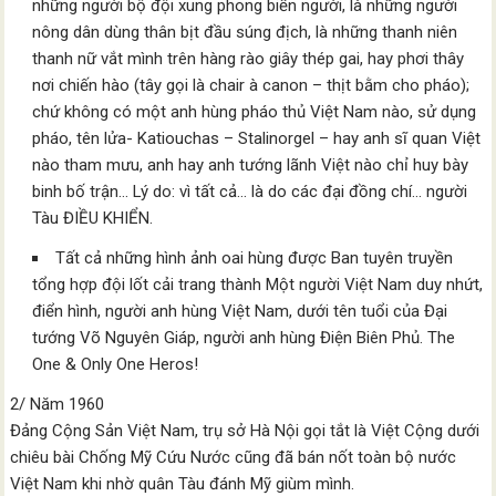
những người bộ đội xung phong biển người, là những người
nông dân dùng thân bịt đầu súng địch, là những thanh niên
thanh nữ vắt mình trên hàng rào giây thép gai, hay phơi thây
nơi chiến hào (tây gọi là chair à canon – thịt bằm cho pháo);
chứ không có một anh hùng pháo thủ Việt Nam nào, sử dụng
pháo, tên lửa- Katiouchas – Stalinorgel – hay anh sĩ quan Việt
nào tham mưu, anh hay anh tướng lãnh Việt nào chỉ huy bày
binh bố trận… Lý do: vì tất cả… là do các đại đồng chí… người
Tàu ĐIỀU KHIỂN.
Tất cả những hình ảnh oai hùng được Ban tuyên truyền
tổng hợp đội lốt cải trang thành Một người Việt Nam duy nhứt,
điển hình, người anh hùng Việt Nam, dưới tên tuổi của Đại
tướng Võ Nguyên Giáp, người anh hùng Điện Biên Phủ. The
One & Only One Heros!
2/ Năm 1960
Đảng Cộng Sản Việt Nam, trụ sở Hà Nội gọi tắt là Việt Cộng dưới
chiêu bài Chống Mỹ Cứu Nước cũng đã bán nốt toàn bộ nước
Việt Nam khi nhờ quân Tàu đánh Mỹ giùm mình.