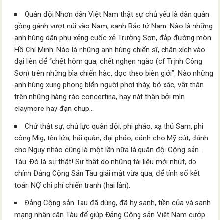
Quân đội Nhơn dân Việt Nam thật sự chủ yếu là dân quân
gồng gánh vượt núi vào Nam, sanh Bắc tử Nam. Nào là những
anh hùng dân phu xẻng cuốc xẻ Trường Sơn, đắp đường mòn
Hồ Chí Minh. Nào là những anh hùng chiến sĩ, chân xích vào
đại liên để “chết hôm qua, chết nghẹn ngào (cf Trịnh Công
Sơn) trên những bìa chiến hào, dọc theo biên giới”. Nào những
anh hùng xung phong biển người phơi thây, bỏ xác, vắt thân
trên những hàng rào concertina, hay nát thân bởi mìn
claymore hay đạn chụp…
Chứ thật sự, chủ lực quân đội, phi pháo, xạ thủ Sam, phi
công Mig, tên lửa, hải quân, đại pháo, đánh cho Mỹ cút, đánh
cho Ngụy nhào cũng là một lần nữa là quân đội Cộng sản…
Tàu. Đó là sự thật! Sự thật do những tài liệu mới nhứt, do
chính Đảng Cộng Sản Tàu giải mật vừa qua, để tính sổ kết
toán NỢ chi phí chiến tranh (hai lần).
Đảng Cộng sản Tàu đã dùng, đã hy sanh, tiền của và sanh
mạng nhân dân Tàu để giúp Đảng Cộng sản Việt Nam cướp