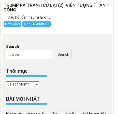
TRUMP RA TRANH CỬ LẠI (2): VIỄN TƯỢNG THÀNH
CÔNG
Câu hỏi cần nêu ra là khi...
BÌNH LUẬN
KINH TẾ CHÍNH TRỊ
Search
Search
Thời mục
Thời
mục
BÀI MỚI NHẤT
Nỗ lực âm thầm của Trung Quốc nhằm thống trị khu vực Mỹ