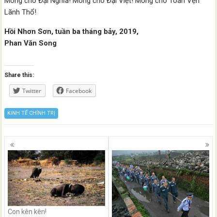
Mong cho Đại Nghĩa! Mong cho Đại Việt! Mong cho Toàn Vẹn
Lãnh Thổ!
Hồi Nhơn Sơn, tuần ba tháng bảy, 2019,
Phan Văn Song
Share this:
Twitter
Facebook
KINH TẾ CHÍNH TRỊ
Posts
navigation
Con kên kên!