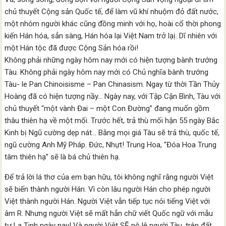
chủ thuyết Cộng sản Quốc tế, để làm vũ khí nhuộm đỏ đất nước,
một nhóm người khác cũng đồng minh với họ, hoài cổ thời phong
kiến Hán hóa, sẳn sàng, Hán hóa lại Việt Nam trở lạị. Dĩ nhiên với
một Hán tộc đã được Cộng Sản hóa rồi!
Không phải những ngày hôm nay mới có hiện tượng bành trướng
Tàu. Không phải ngày hôm nay mới có Chủ nghĩa bành trướng
Tàu- le Pan Chinoisisme – Pan Chinasism. Ngay từ thời Tần Thủy
Hoàng đã có hiện tượng nầy… Ngày nay, với Tập Cận Bình, Tàu với
chủ thuyết “một vành Đai – một Con Đường” đang muốn gồm
thâu thiên hạ về một mối. Trước hết, trả thù mối hận 55 ngày Bắc
Kinh bị Ngũ cường dẹp nát… Bằng mọi giá Tàu sẽ trả thù, quốc tế,
ngũ cường Anh Mỹ Pháp. Đức, Nhựt! Trung Hoa, “Đóa Hoa Trung
tâm thiên hạ” sẽ là bá chủ thiên hạ.
Để trả lời lá thơ của em bạn hữu, tôi không nghĩ rằng người Việt
sẽ biến thành người Hán. Vì còn lâu người Hán cho phép người
Việt thành người Hán. Người Việt vẫn tiếp tục nói tiếng Việt với
âm R. Nhưng người Việt sẽ mất hẳn chữ viết Quốc ngữ với mẫu
tự La Tinh ngày nay! Và người Việt SẼ nô lệ người Tàu, trên đất