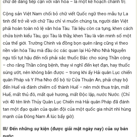
chữ dễ dàng tiếp cận với văn hóa – là một kế hoạch chánh trị.
Cộng sản Việt Nam chối bỏ chữ viết Quốc ngữ theo mẫu tự La
tinh để trở về với chữ Tàu chỉ vì muốn chúng ta, người dân Việt
phải hoàn toàn nô lệ văn hóa Tàu. Tài liệu còn ca tụng, khen cách
chửa bịnh kiểu Tàu, gọi Tàu là thầy, khen Tàu là văn minh số một
của thế giới. Trường Chinh và đồng bọn quên rằng cũng vì theo
nền văn hóa Tàu mà đầu óc các quan lại Hủ-Nho Nhà Nguyễn
ngu tối tụt hậu đến nổi phải sắc thuốc Bắc cho súng Thần công
– cho rằng Thần công bệnh, thay vì nghĩ đến kẹt đạn, hay thuốc
súng ướt, nên không bắn được – trong khi ấy Hải quân Lục chiến
quân Pháp và Y Pha Nho đổ bộ từ Cửa Thuận An, phải chạy bộ
đến Huế và đánh chiếm cổ thành Huế – nên mới thua trận, mất
Huế, mất thủ đô, mất quê hương, mất Độc lập, nước Nước. (Chỉ
với 40 tên lính Thủy Quân Lục Chiến mà Hải quân Pháp đã đánh
tan một đạo quân của quân đội của một quốc gia nhứt nhì hùng
mạnh của Đông Nam Á lúc bấy giờ).
III/ Đến những sự kiện (được giải mật ngày nay) của sự bán
nước