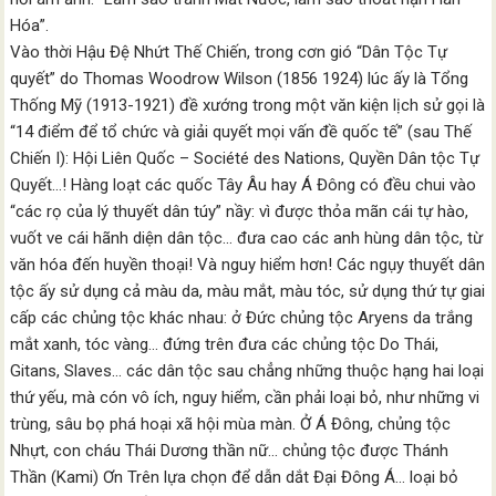
Hóa”.
Vào thời Hậu Đệ Nhứt Thế Chiến, trong cơn gió “Dân Tộc Tự
quyết” do Thomas Woodrow Wilson (1856 1924) lúc ấy là Tổng
Thống Mỹ (1913-1921) đề xướng trong một văn kiện lịch sử gọi là
“14 điểm để tổ chức và giải quyết mọi vấn đề quốc tế” (sau Thế
Chiến I): Hội Liên Quốc – Société des Nations, Quyền Dân tộc Tự
Quyết…! Hàng loạt các quốc Tây Âu hay Á Đông có đều chui vào
“các rọ của lý thuyết dân túy” nầy: vì được thỏa mãn cái tự hào,
vuốt ve cái hãnh diện dân tộc… đưa cao các anh hùng dân tộc, từ
văn hóa đến huyền thoại! Và nguy hiểm hơn! Các ngụy thuyết dân
tộc ấy sử dụng cả màu da, màu mắt, màu tóc, sử dụng thứ tự giai
cấp các chủng tộc khác nhau: ở Đức chủng tộc Aryens da trắng
mắt xanh, tóc vàng… đứng trên đưa các chủng tộc Do Thái,
Gitans, Slaves… các dân tộc sau chẳng những thuộc hạng hai loại
thứ yếu, mà cón vô ích, nguy hiểm, cần phải loại bỏ, như những vi
trùng, sâu bọ phá hoại xã hội mùa màn. Ở Á Đông, chủng tộc
Nhựt, con cháu Thái Dương thần nữ… chủng tộc được Thánh
Thần (Kami) Ơn Trên lựa chọn để dẫn dắt Đại Đông Á… loại bỏ