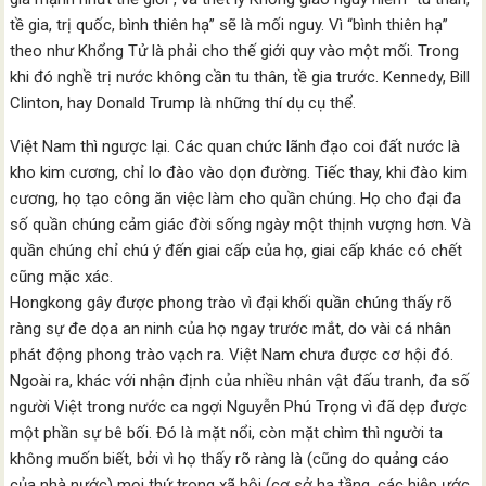
tề gia, trị quốc, bình thiên hạ” sẽ là mối nguy. Vì “bình thiên hạ”
theo như Khổng Tử là phải cho thế giới quy vào một mối. Trong
khi đó nghề trị nước không cần tu thân, tề gia trước. Kennedy, Bill
Clinton, hay Donald Trump là những thí dụ cụ thể.
Việt Nam thì ngược lại. Các quan chức lãnh đạo coi đất nước là
kho kim cương, chỉ lo đào vào dọn đường. Tiếc thay, khi đào kim
cương, họ tạo công ăn việc làm cho quần chúng. Họ cho đại đa
số quần chúng cảm giác đời sống ngày một thịnh vượng hơn. Và
quần chúng chỉ chú ý đến giai cấp của họ, giai cấp khác có chết
cũng mặc xác.
Hongkong gây được phong trào vì đại khối quần chúng thấy rõ
ràng sự đe dọa an ninh của họ ngay trước mắt, do vài cá nhân
phát động phong trào vạch ra. Việt Nam chưa được cơ hội đó.
Ngoài ra, khác với nhận định của nhiều nhân vật đấu tranh, đa số
người Việt trong nước ca ngợi Nguyễn Phú Trọng vì đã dẹp được
một phần sự bê bối. Đó là mặt nổi, còn mặt chìm thì người ta
không muốn biết, bởi vì họ thấy rõ ràng là (cũng do quảng cáo
của nhà nước) mọi thứ trong xã hội (cơ sở hạ tầng, các hiệp ước,