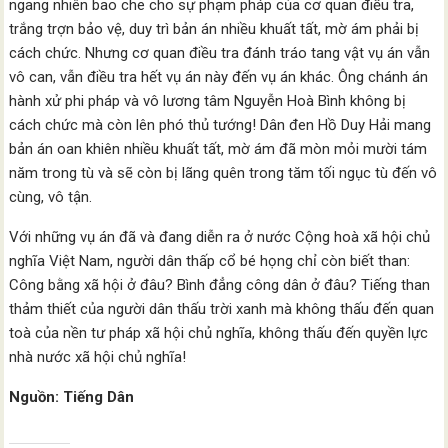
ngang nhiên bao che cho sự phạm pháp của cơ quan điều tra,
trắng trợn bảo vệ, duy trì bản án nhiều khuất tất, mờ ám phải bị
cách chức. Nhưng cơ quan điều tra đánh tráo tang vật vụ án vẫn
vô can, vẫn điều tra hết vụ án này đến vụ án khác. Ông chánh án
hành xử phi pháp và vô lương tâm Nguyễn Hoà Bình không bị
cách chức mà còn lên phó thủ tướng! Dân đen Hồ Duy Hải mang
bản án oan khiên nhiều khuất tất, mờ ám đã mòn mỏi mười tám
năm trong tù và sẽ còn bị lãng quên trong tăm tối ngục tù đến vô
cùng, vô tận.
Với những vụ án đã và đang diễn ra ở nước Cộng hoà xã hội chủ
nghĩa Việt Nam, người dân thấp cổ bé họng chỉ còn biết than:
Công bằng xã hội ở đâu? Bình đẳng công dân ở đâu? Tiếng than
thảm thiết của người dân thấu trời xanh mà không thấu đến quan
toà của nền tư pháp xã hội chủ nghĩa, không thấu đến quyền lực
nhà nước xã hội chủ nghĩa!
Nguồn: Tiếng Dân