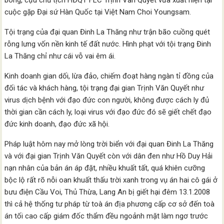
cuộc gặp Đại sứ Hàn Quốc tại Việt Nam Choi Youngsam.
Tội trạng của đại quan Đinh La Thăng như trận bão cuồng quét
rỗng lưng vốn nền kinh tế đất nước. Hình phạt với tội trạng Đinh
La Thăng chỉ như cái vỗ vai êm ái.
Kinh doanh gian dối, lừa đảo, chiếm đoạt hàng ngàn tỉ đồng của
đối tác và khách hàng, tội trạng đại gian Trịnh Văn Quyết như
virus dịch bệnh với đạo đức con người, không được cách ly đủ
thời gian cần cách ly, loại virus với đạo đức đó sẽ giết chết đạo
đức kinh doanh, đạo đức xã hội.
Pháp luật hôm nay mở lòng trời biển với đại quan Đinh La Thăng
và với đại gian Trịnh Văn Quyết còn với dân đen như Hồ Duy Hải
nạn nhân của bản án áp đặt, nhiều khuất tất, quá khiên cưỡng
bộc lộ rất rõ nỗi oan khuất thấu trời xanh trong vụ án hai cô gái ở
bưu điện Cầu Voi, Thủ Thừa, Lang An bị giết hại đêm 13.1.2008
thì cả hệ thống tư pháp từ toà án địa phương cấp cơ sở đến toà
án tối cao cấp giám đốc thẩm đều ngoảnh mặt làm ngơ trước