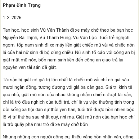
Phạm Đình Trọng
1-3-2026
Tan học, học sinh Vũ Văn Thành đi xe máy chở theo ba bạn học
Nguyễn Bá Thịnh, Vũ Thanh Hùng, Vũ Văn Lộc. Tuổi trẻ nghịch
ngợm, tốp nam sinh đi xe máy liền giật chiếc mũ vải và chiếc nón
lá của hai nữ sinh đi bộ cùng chiều. Nữ sinh tố cáo với công an bị
giật mất mũ nón, bốn nam sinh liền đến công an giao trả lại
nguyên vẹn tài sản đã giật.
Tài sản bị giật có giá trị lớn nhất là chiếc mũ vải chỉ có giá sáu
mươi ngàn đồng, tương đương với giá ba cân gạo. Giá trị kinh tế
quá nhỏ, giật mũ nón của nhau không nhằm chiếm đoạt tài sản,
chỉ là trò đùa nghịch của tuổi trẻ, chỉ là vụ việc thường tình trong
đời sống xã hội dân sự thời yên hàn, tuổi trẻ được hồn nhiên bộc
lộ vị trí thứ ba sau nhất quỷ, nhì ma. Giật mũ nón của bạn học chỉ
là trò quấy phá như trò đi xe máy chở bốn.
Nhưng những con người công cụ, thiếu vắng hồn nhân văn, công