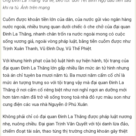
Ông Đinh La Thăng ‘vui vẻ, béo tốt’ đón Tết Bính Ngọ đầu tiên sau
khi ra tù. Ảnh trên mạng
Cuỗm được khoản tiền lớn của dân, của nước gửi vào ngân hàng
nước ngoài, nhiều trung quan dưới chiếc ô che chở của đại quan
Đinh La Thăng, nhanh chân trốn ra nước ngoài mong có cuộc
sống vương giả, ngoài vòng pháp luật, bằng tiễn cuỗm được như
Trịnh Xuân Thanh, Vũ Đình Duy, Vũ Thế Phiệt.
Với khung hình phạt của bộ luật hình sự hiện hành, tội trạng của
đại quan Đinh La Thăng lớn gấp nhiều lần mức án tử hình nhưng
toà án chỉ tuyên ba mươi năm tù. Ba mươi năm cấm cố chỉ là
mức án tượng trưng so với tội trạng vậy mà đại quan Đinh La
Thăng ở nơi cấm cố riêng biệt như nơi nghỉ ngơi an dưỡng mới
hơn tám năm đã trở về sống trong toà nhà đỏ rực màu son như
cung điện các vua nhà Nguyễn ở Phú Xuân.
Không phải chỉ có đại quan Đinh La Thăng được pháp luật nương
nhẹ, nuông chiều. Đại gian Trịnh Văn Quyết với tội danh lừa đảo,
chiếm đoạt tài sản, thao túng thị trường chứng khoán gây thiệt