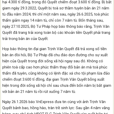
hại 4.300 tỉ đồng, trong đó Quyết chiếm đoạt 3.600 tỉ đồng. Bị bắt
giam ngày 29.3.2022, Quyết bị toà sơ thầm tuyên bản án 21 năm
tù đầu năm 2024, thì chỉ một năm sau, ngày 26.6.2025, toà phúc
thẩm giảm ngay 14 năm tù, chỉ còn 7 năm tù. Bốn tháng sau,
ngày 27.10.2025, Bộ Tư Pháp họp báo thông báo rằng, Trịnh Văn
Quyết đã trang trải xong toàn bộ các khoản tiền Quyết phải trang
trải trong bản án của Quyết.
Họp báo thông tin đại gian Trịnh Văn Quyết đã trả xong số tiền
bản án đòi hỏi, Bộ Tư Pháp đã chu đáo dọn đường cho sự xuất
hiện của Quyết trong đời sống xã hội ngay sau đó. Không có
phiên toà cấp cao hơn phúc thẩm thay đổi bản án mà toà phúc
thẩm đã tuyên, cũng không có lệnh đặc xá cho tội phạm lừa đảo
chiếm đoạt 3.600 tỉ đồng, đại gian Trịnh Văn Quyết bỗng xuất
hiện trong đời sống xã hội chỉ sau chưa đến bốn năm bị bắt giam
với bản án 21 năm tù rồi rút xuống 7 năm tù.
Ngày 26.1.2026 báo VnExpress đưa tin cùng với ảnh Trịnh Văn
Quyết bảnh bao, hồng hào, tràn trề sinh lực: Sau gần 4 năm vắng
bóng, cựu chủ tịch HĐQT FLC Trịnh Văn Quyết vừa xuất hiện tại