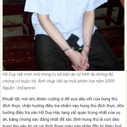
Hồ Duy Hải mòn mỏi trong tù với bản án tử hình dù không đủ
chứng cứ buộc tội. Ảnh chụp Hải tại một phiên tòa năm 2009.
Nguồn: VnExpress
Khuất tất, mờ ám, khiên cưỡng vì để xoá dấu vết của hung thủ
đích thực, chặn hướng điều tra nhằm vào hung thủ đích thực, dồn
hướng điều tra vào Hồ Duy Hải, tang vật quan trọng nhất của vụ
án, bằng chứng xác đáng nhất để xác định hung thủ là con dao
hung thủ gây án và cái thớt đọng máu nạn nhân đều bị thiêu huỷ,