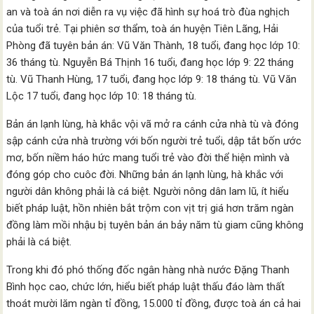
an và toà án nơi diễn ra vụ việc đã hình sự hoá trò đùa nghịch
của tuổi trẻ. Tại phiên sơ thẩm, toà án huyện Tiên Lãng, Hải
Phòng đã tuyên bản án: Vũ Văn Thành, 18 tuổi, đang học lớp 10:
36 tháng tù. Nguyễn Bá Thịnh 16 tuổi, đang học lớp 9: 22 tháng
tù. Vũ Thanh Hùng, 17 tuổi, đang học lớp 9: 18 tháng tù. Vũ Văn
Lộc 17 tuổi, đang học lớp 10: 18 tháng tù.
Bản án lạnh lùng, hà khắc vội vã mở ra cánh cửa nhà tù và đóng
sập cánh cửa nhà trường với bốn người trẻ tuổi, dập tắt bốn ước
mơ, bốn niềm háo hức mang tuổi trẻ vào đời thể hiện mình và
đóng góp cho cuôc đời. Những bản án lạnh lùng, hà khắc với
người dân không phải là cá biệt. Người nông dân lam lũ, ít hiểu
biết pháp luật, hồn nhiên bắt trộm con vịt trị giá hơn trăm ngàn
đồng làm mồi nhậu bị tuyên bản án bảy năm tù giam cũng không
phải là cá biệt.
Trong khi đó phó thống đốc ngân hàng nhà nước Đặng Thanh
Bình học cao, chức lớn, hiểu biết pháp luật thấu đáo làm thất
thoát mười lăm ngàn tỉ đồng, 15.000 tỉ đồng, được toà án cả hai