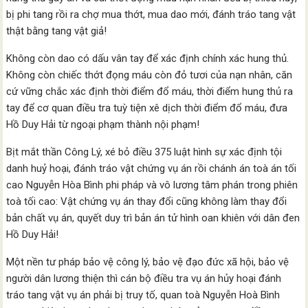
bị phi tang rồi ra chợ mua thớt, mua dao mới, đánh tráo tang vật
thật bằng tang vật giả!
Không còn dao có dấu vân tay để xác định chính xác hung thủ.
Không còn chiếc thớt đọng máu còn đỏ tươi của nạn nhân, căn
cứ vững chắc xác định thời điểm đổ máu, thời điểm hung thủ ra
tay để cơ quan điều tra tuỳ tiện xê dịch thời điểm đổ máu, đưa
Hồ Duy Hải từ ngoại phạm thành nội phạm!
Bịt mắt thần Công Lý, xé bỏ điều 375 luật hình sự xác định tội
danh huỷ hoại, đánh tráo vật chứng vụ án rồi chánh án toà án tối
cao Nguyễn Hòa Bình phi pháp và vô lương tâm phán trong phiên
toà tối cao: Vật chứng vụ án thay đổi cũng không làm thay đổi
bản chất vụ án, quyết duy trì bản án tử hình oan khiên với dân đen
Hồ Duy Hải!
Một nền tư pháp bảo vệ công lý, bảo vệ đạo đức xã hội, bảo vệ
người dân lương thiện thì cán bộ điều tra vụ án hủy hoại đánh
tráo tang vật vụ án phải bị truy tố, quan toà Nguyễn Hoà Bình