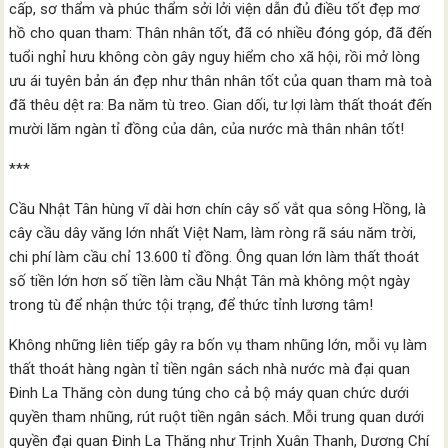
cấp, sơ thẩm và phúc thẩm sởi lởi viện dẫn đủ điều tốt đẹp mơ
hồ cho quan tham: Thân nhân tốt, đã có nhiều đóng góp, đã đến
tuổi nghỉ hưu không còn gây nguy hiểm cho xã hội, rồi mở lòng
ưu ái tuyên bản án đẹp như thân nhân tốt của quan tham mà toà
đã thêu dệt ra: Ba năm tù treo. Gian dối, tư lợi làm thất thoát đến
mười lăm ngàn tỉ đồng của dân, của nước mà thân nhân tốt!
***
Cầu Nhật Tân hùng vĩ dài hơn chín cây số vắt qua sông Hồng, là
cây cầu dây văng lớn nhất Việt Nam, làm ròng rã sáu năm trời,
chi phí làm cầu chỉ 13.600 tỉ đồng. Ông quan lớn làm thất thoát
số tiền lớn hơn số tiền làm cầu Nhật Tân mà không một ngày
trong tù để nhận thức tội trạng, để thức tỉnh lương tâm!
Không những liên tiếp gây ra bốn vụ tham nhũng lớn, mỗi vụ làm
thất thoát hàng ngàn tỉ tiền ngân sách nhà nước mà đại quan
Đinh La Thăng còn dung túng cho cả bộ máy quan chức dưới
quyền tham nhũng, rút ruột tiền ngân sách. Mỗi trung quan dưới
quyền đại quan Đinh La Thăng như Trịnh Xuân Thanh, Dương Chí