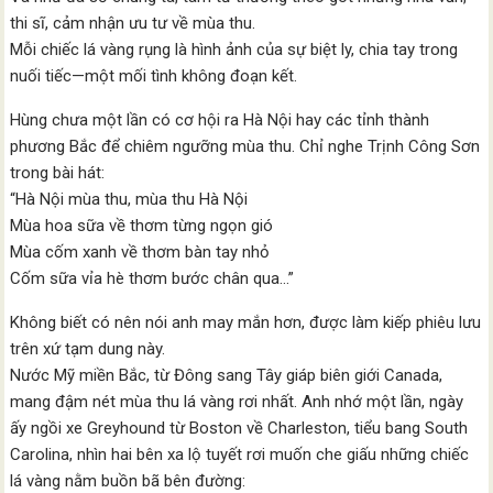
thi sĩ, cảm nhận ưu tư về mùa thu.
Mỗi chiếc lá vàng rụng là hình ảnh của sự biệt ly, chia tay trong
nuối tiếc—một mối tình không đoạn kết.
Hùng chưa một lần có cơ hội ra Hà Nội hay các tỉnh thành
phương Bắc để chiêm ngưỡng mùa thu. Chỉ nghe Trịnh Công Sơn
trong bài hát:
“Hà Nội mùa thu, mùa thu Hà Nội
Mùa hoa sữa về thơm từng ngọn gió
Mùa cốm xanh về thơm bàn tay nhỏ
Cốm sữa vỉa hè thơm bước chân qua…”
Không biết có nên nói anh may mắn hơn, được làm kiếp phiêu lưu
trên xứ tạm dung này.
Nước Mỹ miền Bắc, từ Đông sang Tây giáp biên giới Canada,
mang đậm nét mùa thu lá vàng rơi nhất. Anh nhớ một lần, ngày
ấy ngồi xe Greyhound từ Boston về Charleston, tiểu bang South
Carolina, nhìn hai bên xa lộ tuyết rơi muốn che giấu những chiếc
lá vàng nằm buồn bã bên đường: