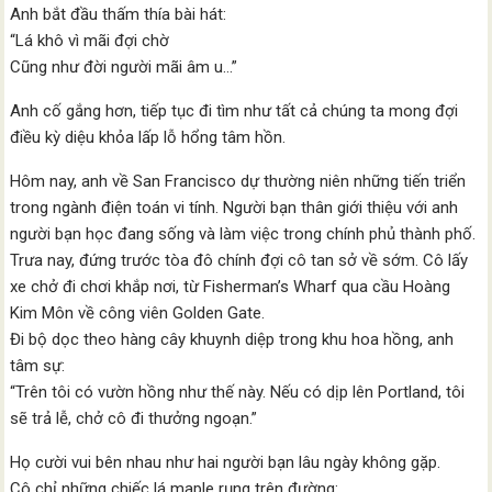
Anh bắt đầu thấm thía bài hát:
“Lá khô vì mãi đợi chờ
Cũng như đời người mãi âm u…”
Anh cố gắng hơn, tiếp tục đi tìm như tất cả chúng ta mong đợi
điều kỳ diệu khỏa lấp lỗ hổng tâm hồn.
Hôm nay, anh về San Francisco dự thường niên những tiến triển
trong ngành điện toán vi tính. Người bạn thân giới thiệu với anh
người bạn học đang sống và làm việc trong chính phủ thành phố.
Trưa nay, đứng trước tòa đô chính đợi cô tan sở về sớm. Cô lấy
xe chở đi chơi khắp nơi, từ Fisherman’s Wharf qua cầu Hoàng
Kim Môn về công viên Golden Gate.
Đi bộ dọc theo hàng cây khuynh diệp trong khu hoa hồng, anh
tâm sự:
“Trên tôi có vườn hồng như thế này. Nếu có dịp lên Portland, tôi
sẽ trả lễ, chở cô đi thưởng ngoạn.”
Họ cười vui bên nhau như hai người bạn lâu ngày không gặp.
Cô chỉ những chiếc lá maple rụng trên đường: