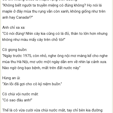
“Không biết người ta truyền miệng có đúng không? Họ nói lá
maple ở đây mùa thu rụng vẫn còn xanh, không giống như trên
anh hay Canada!?”
Anh chỉ xa xa:
“Cô nói đúng! Nhìn cây kia cũng có lá đỏ, thân to lớn hơn nhưng
không như màu mấy cây trên chỗ tôi!”
Cô giọng buồn:
“Ngày trước 1975, còn nhỏ, nghe ông nội mơ màng kể cho nghe
mùa thu Hà Nội, mơ ước một ngày dẫn em về nhìn lại cảnh xưa.
Nào ngờ ông bạo bệnh, mất trên đất nước này.”
Hùng an ủi:
“Xin lỗi đã gợi cho cô kỷ niệm buồn.”
Cô chùi vội nước mắt:
“Có sao đâu anh!”
Thế là cô vừa cười vừa chùi nước mắt, tay chỉ bên kia đường: