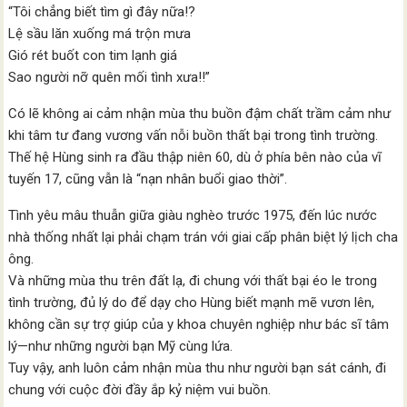
“Tôi chẳng biết tìm gì đây nữa!?
Lệ sầu lăn xuống má trộn mưa
Gió rét buốt con tim lạnh giá
Sao người nỡ quên mối tình xưa!!”
Có lẽ không ai cảm nhận mùa thu buồn đậm chất trầm cảm như
khi tâm tư đang vương vấn nỗi buồn thất bại trong tình trường.
Thế hệ Hùng sinh ra đầu thập niên 60, dù ở phía bên nào của vĩ
tuyến 17, cũng vẫn là “nạn nhân buổi giao thời”.
Tình yêu mâu thuẫn giữa giàu nghèo trước 1975, đến lúc nước
nhà thống nhất lại phải chạm trán với giai cấp phân biệt lý lịch cha
ông.
Và những mùa thu trên đất lạ, đi chung với thất bại éo le trong
tình trường, đủ lý do để dạy cho Hùng biết mạnh mẽ vươn lên,
không cần sự trợ giúp của y khoa chuyên nghiệp như bác sĩ tâm
lý—như những người bạn Mỹ cùng lứa.
Tuy vậy, anh luôn cảm nhận mùa thu như người bạn sát cánh, đi
chung với cuộc đời đầy ắp kỷ niệm vui buồn.