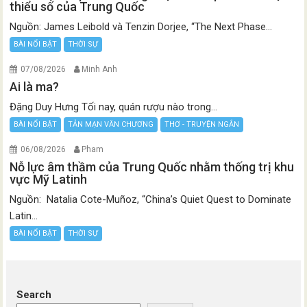
thiểu số của Trung Quốc
Nguồn: James Leibold và Tenzin Dorjee, “The Next Phase...
BÀI NỔI BẬT
THỜI SỰ
07/08/2026
Minh Anh
Ai là ma?
Đặng Duy Hưng Tối nay, quán rượu nào trong...
BÀI NỔI BẬT
TẢN MẠN VĂN CHƯƠNG
THƠ - TRUYỆN NGẮN
06/08/2026
Pham
Nỗ lực âm thầm của Trung Quốc nhằm thống trị khu
vực Mỹ Latinh
Nguồn: Natalia Cote-Muñoz, “China’s Quiet Quest to Dominate
Latin...
BÀI NỔI BẬT
THỜI SỰ
Search