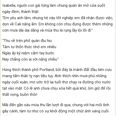
Isabella, người con gái từng làm chung quán ăn mở cửa suốt
ngày đêm, thành thật:
“Em yêu anh lắm, nhưng hè này tốt nghiệp em đã nhận được việc,
dọn về Cali nắng ấm. Em không còn chịu đựng được thêm những
cơn mưa dài dai dẳng và mùa thu lá rụng lầy lội lối đi.”
“Thu về trên phố quán đìu hiu
Tâm tư thổn thức nhớ em nhiều
Ngày ấy kỷ niệm cầm tay bước
Nay chẳng còn ai với nắng chiều.”
Hùng thích thành phố Portland, bởi đây là mảnh đất đầu tiên cưu
mang tấm thân tỵ nạn tiều tụy. Anh thích nhìn mưa phủ những
ngày cuối xuân, mơ ước trở lại tuổi thơ chạy ra đường cho nước
tạt vào mặt. Có lẽ anh chưa chịu xóa hết quá khứ, ôm giữ để rồi
thất vọng, buồn thôi!
Mãi đến gần sáu mùa thu lần lượt đi qua, chung với hai mối tình
gãy cánh, tâm tư như có sự khởi động một chút ánh sáng cuối