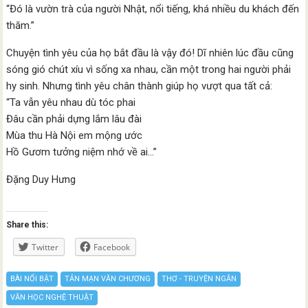
“Đó là vườn trà của người Nhật, nổi tiếng, khá nhiều du khách đến
thăm.”
Chuyện tình yêu của họ bắt đầu là vậy đó! Dĩ nhiên lúc đầu cũng
sóng gió chút xíu vì sống xa nhau, cần một trong hai người phải
hy sinh. Nhưng tình yêu chân thành giúp họ vượt qua tất cả:
“Ta vẫn yêu nhau dù tóc phai
Đâu cần phải dựng lắm lâu đài
Mùa thu Hà Nội em mộng ước
Hồ Gươm tưởng niệm nhớ về ai…”
Đặng Duy Hưng
Share this:
Twitter
Facebook
BÀI NỔI BẬT
TẢN MẠN VĂN CHƯƠNG
THƠ - TRUYỆN NGẮN
VĂN HỌC NGHỆ THUẬT