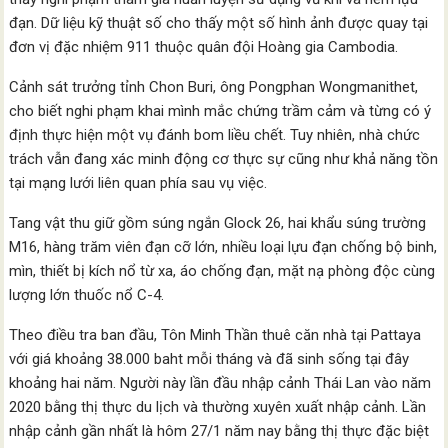
đạn. Dữ liệu kỹ thuật số cho thấy một số hình ảnh được quay tại
đơn vị đặc nhiệm 911 thuộc quân đội Hoàng gia Cambodia.
Cảnh sát trưởng tỉnh Chon Buri, ông Pongphan Wongmanithet,
cho biết nghi phạm khai mình mắc chứng trầm cảm và từng có ý
định thực hiện một vụ đánh bom liều chết. Tuy nhiên, nhà chức
trách vẫn đang xác minh động cơ thực sự cũng như khả năng tồn
tại mạng lưới liên quan phía sau vụ việc.
Tang vật thu giữ gồm súng ngắn Glock 26, hai khẩu súng trường
M16, hàng trăm viên đạn cỡ lớn, nhiều loại lựu đạn chống bộ binh,
mìn, thiết bị kích nổ từ xa, áo chống đạn, mặt nạ phòng độc cùng
lượng lớn thuốc nổ C-4.
Theo điều tra ban đầu, Tôn Minh Thần thuê căn nhà tại Pattaya
với giá khoảng 38.000 baht mỗi tháng và đã sinh sống tại đây
khoảng hai năm. Người này lần đầu nhập cảnh Thái Lan vào năm
2020 bằng thị thực du lịch và thường xuyên xuất nhập cảnh. Lần
nhập cảnh gần nhất là hôm 27/1 năm nay bằng thị thực đặc biệt