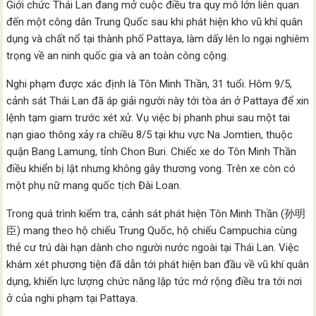
Giới chức Thái Lan đang mở cuộc điều tra quy mô lớn liên quan
đến một công dân Trung Quốc sau khi phát hiện kho vũ khí quân
dụng và chất nổ tại thành phố Pattaya, làm dấy lên lo ngại nghiêm
trọng về an ninh quốc gia và an toàn công cộng.
Nghi phạm được xác định là Tôn Minh Thần, 31 tuổi. Hôm 9/5,
cảnh sát Thái Lan đã áp giải người này tới tòa án ở Pattaya để xin
lệnh tạm giam trước xét xử. Vụ việc bị phanh phui sau một tai
nạn giao thông xảy ra chiều 8/5 tại khu vực Na Jomtien, thuộc
quận Bang Lamung, tỉnh Chon Buri. Chiếc xe do Tôn Minh Thần
điều khiển bị lật nhưng không gây thương vong. Trên xe còn có
một phụ nữ mang quốc tịch Đài Loan.
Trong quá trình kiểm tra, cảnh sát phát hiện Tôn Minh Thần (孙明
臣) mang theo hộ chiếu Trung Quốc, hộ chiếu Campuchia cùng
thẻ cư trú dài hạn dành cho người nước ngoài tại Thái Lan. Việc
khám xét phương tiện đã dẫn tới phát hiện ban đầu về vũ khí quân
dụng, khiến lực lượng chức năng lập tức mở rộng điều tra tới nơi
ở của nghi phạm tại Pattaya.