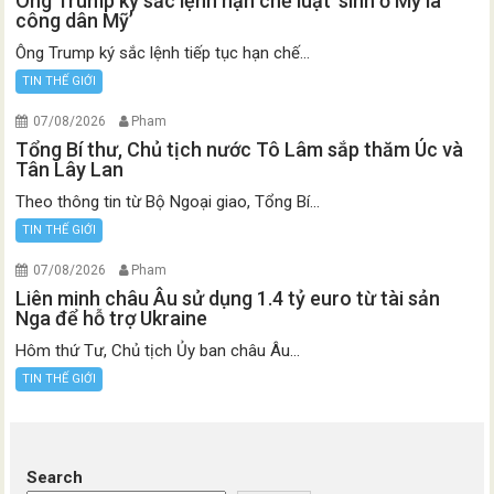
Ông Trump ký sắc lệnh hạn chế luật ‘sinh ở Mỹ là
công dân Mỹ’
Ông Trump ký sắc lệnh tiếp tục hạn chế...
TIN THẾ GIỚI
07/08/2026
Pham
Tổng Bí thư, Chủ tịch nước Tô Lâm sắp thăm Úc và
Tân Lây Lan
Theo thông tin từ Bộ Ngoại giao, Tổng Bí...
TIN THẾ GIỚI
07/08/2026
Pham
Liên minh châu Âu sử dụng 1.4 tỷ euro từ tài sản
Nga để hỗ trợ Ukraine
Hôm thứ Tư, Chủ tịch Ủy ban châu Âu...
TIN THẾ GIỚI
Search