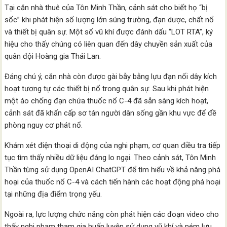
Tại căn nhà thuê của Tôn Minh Thần, cảnh sát cho biết họ “bị
sốc” khi phát hiện số lượng lớn súng trường, đạn dược, chất nổ
và thiết bị quân sự. Một số vũ khí được đánh dấu “LOT RTA”, ký
hiệu cho thấy chúng có liên quan đến dây chuyền sản xuất của
quân đội Hoàng gia Thái Lan.
Đáng chú ý, căn nhà còn được gài bẫy bằng lựu đạn nối dây kích
hoạt tương tự các thiết bị nổ trong quân sự. Sau khi phát hiện
một áo chống đạn chứa thuốc nổ C-4 đã sẵn sàng kích hoạt,
cảnh sát đã khẩn cấp sơ tán người dân sống gần khu vực để đề
phòng nguy cơ phát nổ.
Khám xét điện thoại di động của nghi phạm, cơ quan điều tra tiếp
tục tìm thấy nhiều dữ liệu đáng lo ngại. Theo cảnh sát, Tôn Minh
Thần từng sử dụng OpenAI ChatGPT để tìm hiểu về khả năng phá
hoại của thuốc nổ C-4 và cách tiến hành các hoạt động phá hoại
tại những địa điểm trọng yếu.
Ngoài ra, lực lượng chức năng còn phát hiện các đoạn video cho
thấy nghi phạm tham gia huấn luyện sử dụng vũ khí và ném lựu