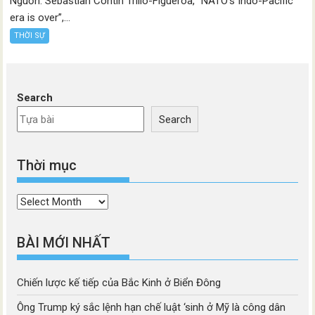
Nguồn: Sebastian Contin Trillo-Figueroa, “NATO’s Indo-Pacific
era is over”,...
THỜI SỰ
Search
Search
Thời mục
Thời
mục
BÀI MỚI NHẤT
Chiến lược kế tiếp của Bắc Kinh ở Biển Đông
Ông Trump ký sắc lệnh hạn chế luật ‘sinh ở Mỹ là công dân