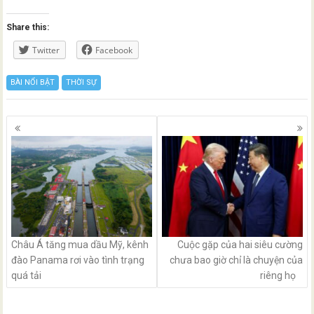
Share this:
Twitter
Facebook
BÀI NỔI BẬT
THỜI SỰ
Posts
navigation
Châu Á tăng mua dầu Mỹ, kênh
Cuộc gặp của hai siêu cường
đào Panama rơi vào tình trạng
chưa bao giờ chỉ là chuyện của
quá tải
riêng họ