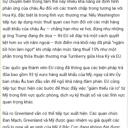
Sự chuyển biến trong tâm thế này nhiều khả năng sẽ định hình
phản ứng của châu Âu đối với các tranh chấp trong tương lai với
Hoa Kỳ, đặc biệt là trong lĩnh vực thương mại. Nếu Washington
tiếp tục áp dụng mức thuế quan cao hơn đối với các mặt hàng
xuất khẩu của châu Âu — chẳng hạn như xe hơi, đúng như những
gì ông Trump đang đe dọa — thì EU sẽ đáp trả một cách quyết
liệt hơn so với năm ngoái – thời điểm mà khối này đã phải “ngậm
bồ hòn làm ngọt” khi chấp nhận mức tăng thuế 15% như một
phần trong thỏa thuận thương mại Turnberry giữa Hoa Kỳ và EU.
Các quốc gia thành viên EU cũng đã thông qua các biện pháp trả
đũa bao gồm 93 tỷ euro hàng xuất khẩu của Mỹ, ngay cả khi Ủy
ban châu Âu ban đầu vẫn để ngỏ khả năng đàm phán. EU cũng
tiếp tục thực hiện các bước để thúc đẩy việc “giảm thiểu rủi ro” từ
Mỹ trong lĩnh vực quốc phòng, dịch vụ kỹ thuật số và các lĩnh vực
quan trọng khác.
Rủi ro Greenland vẫn có thể tiếp tục xuất hiện. Các quan chức
Đan Mạch, Greenland và Mỹ được giao nhiệm vụ giải quyết các
mối lo ngại về an ninh của Mỹ ở Bắc Cực đang không đạt được