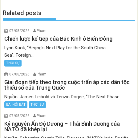
Related posts
07/08/2026
Pham
Chiến lược kế tiếp của Bắc Kinh ở Biển Đông
Lynn Kuok, “Beijing’s Next Play for the South China
Sea”, Foreign...
THỜI SỰ
07/08/2026
Pham
Giai đoạn tiếp theo trong cuộc trấn áp các dân tộc
thiểu số của Trung Quốc
Nguồn: James Leibold và Tenzin Dorjee, “The Next Phase...
BÀI NỔI BẬT
THỜI SỰ
07/08/2026
Pham
Kỷ nguyên Ấn Độ Dương – Thái Bình Dương của
NATO đã khép lại