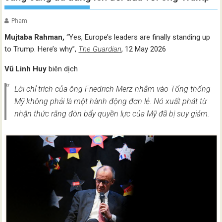
Pham
Mujtaba Rahman
,
“Yes, Europe’s leaders are finally standing up
to Trump. Here’s why”,
The Guardian
, 12 May 2026
Vũ Linh Huy
biên dịch
Lời chỉ trích của ông Friedrich Merz nhắm vào Tổng thống
Mỹ không phải là một hành động đơn lẻ. Nó xuất phát từ
nhận thức rằng đòn bẩy quyền lực của Mỹ đã bị suy giảm.