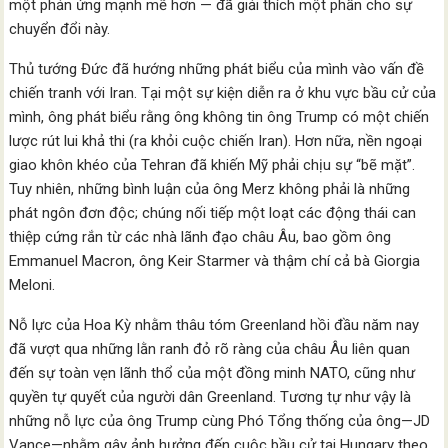
một phản ứng mạnh mẽ hơn — đã giải thích một phần cho sự
chuyển đổi này.
Thủ tướng Đức đã hướng những phát biểu của mình vào vấn đề
chiến tranh với Iran. Tại một sự kiện diễn ra ở khu vực bầu cử của
mình, ông phát biểu rằng ông không tin ông Trump có một chiến
lược rút lui khả thi (ra khỏi cuộc chiến Iran). Hơn nữa, nền ngoại
giao khôn khéo của Tehran đã khiến Mỹ phải chịu sự “bẽ mặt”.
Tuy nhiên, những bình luận của ông Merz không phải là những
phát ngôn đơn độc; chúng nối tiếp một loạt các động thái can
thiệp cứng rắn từ các nhà lãnh đạo châu Âu, bao gồm ông
Emmanuel Macron, ông Keir Starmer và thậm chí cả bà Giorgia
Meloni.
Nỗ lực của Hoa Kỳ nhằm thâu tóm Greenland hồi đầu năm nay
đã vượt qua những lằn ranh đỏ rõ ràng của châu Âu liên quan
đến sự toàn vẹn lãnh thổ của một đồng minh NATO, cũng như
quyền tự quyết của người dân Greenland. Tương tự như vậy là
những nỗ lực của ông Trump cùng Phó Tổng thống của ông—JD
Vance—nhằm gây ảnh hưởng đến cuộc bầu cử tại Hungary theo