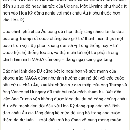
đến sự sụp đổ ngay lập tức của Ukraine. Một Ukraine phụ thuộc ít
hơn vào Hoa Kỳ đồng nghĩa với một châu Âu ít phụ thuộc hơn
vào Hoa Kỳ
Các chính phủ châu Âu cũng đã nhận thấy rằng nhiều lời đe dọa
của ông Trump rốt cuộc chẳng bao giờ trở thành hiện thực một
cách trọn vẹn. Sự phản kháng đối với vị Tổng thống này – từ
Quốc hội, hệ thống tòa án, và thậm chí từ một bộ phận trong
chính liên minh MAGA của ông – đang ngày càng gia tăng.
Các nhà lãnh đạo EU cũng bớt lo ngại hơn về sức mạnh của
phong trào MAGA cũng như ảnh hưởng của nó đối với các cuộc
bầu cử tại châu Âu, sau khi những sự can thiệp của ông Trump và
ông Vance tại Hungary đã thất bại một cách thảm hại. Xét đến
việc ông Trump vốn không được lòng đại đa số công chúng châu
Âu, việc mạnh dạn đối đầu với Hoa Kỳ đang giúp các nhà lãnh
đạo châu Âu gia tăng đáng kể mức độ ủng hộ trong các cuộc
thăm dò dư luận — một điều mà họ đang vô cùng mong muốn.