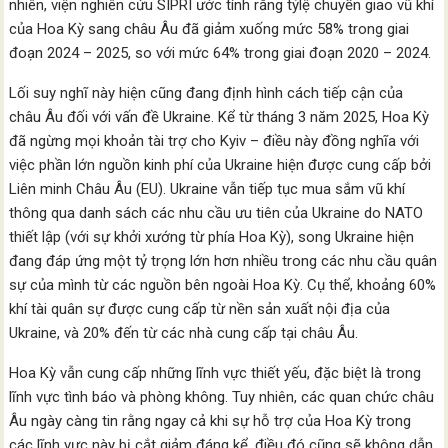
nhiên, viện nghiên cứu SIPRI ước tính rằng tỷlệ chuyển giao vũ khí
của Hoa Kỳ sang châu Âu đã giảm xuống mức 58% trong giai
đoạn 2024 – 2025, so với mức 64% trong giai đoạn 2020 – 2024.
Lối suy nghĩ này hiện cũng đang định hình cách tiếp cận của
châu Âu đối với vấn đề Ukraine. Kể từ tháng 3 năm 2025, Hoa Kỳ
đã ngừng mọi khoản tài trợ cho Kyiv – điều này đồng nghĩa với
việc phần lớn nguồn kinh phí của Ukraine hiện được cung cấp bởi
Liên minh Châu Âu (EU). Ukraine vẫn tiếp tục mua sắm vũ khí
thông qua danh sách các nhu cầu ưu tiên của Ukraine do NATO
thiết lập (với sự khởi xướng từ phía Hoa Kỳ), song Ukraine hiện
đang đáp ứng một tỷ trọng lớn hơn nhiều trong các nhu cầu quân
sự của mình từ các nguồn bên ngoài Hoa Kỳ. Cụ thể, khoảng 60%
khí tài quân sự được cung cấp từ nền sản xuất nội địa của
Ukraine, và 20% đến từ các nhà cung cấp tại châu Âu.
Hoa Kỳ vẫn cung cấp những lĩnh vực thiết yếu, đặc biệt là trong
lĩnh vực tình báo và phòng không. Tuy nhiên, các quan chức châu
Âu ngày càng tin rằng ngay cả khi sự hỗ trợ của Hoa Kỳ trong
các lĩnh vực này bị cắt giảm đáng kể, điều đó cũng sẽ không dẫn