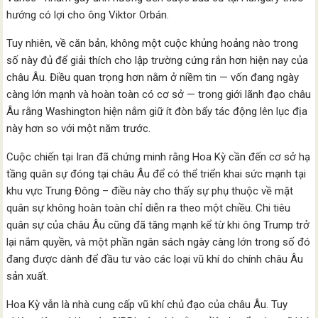
hướng có lợi cho ông Viktor Orbán.
Tuy nhiên, về căn bản, không một cuộc khủng hoảng nào trong
số này đủ để giải thích cho lập trường cứng rắn hơn hiện nay của
châu Âu. Điều quan trọng hơn nằm ở niềm tin — vốn đang ngày
càng lớn mạnh và hoàn toàn có cơ sở — trong giới lãnh đạo châu
Âu rằng Washington hiện nắm giữ ít đòn bẩy tác động lên lục địa
này hơn so với một năm trước.
Cuộc chiến tại Iran đã chứng minh rằng Hoa Kỳ cần đến cơ sở hạ
tầng quân sự đóng tại châu Âu để có thể triển khai sức mạnh tại
khu vực Trung Đông – điều này cho thấy sự phụ thuộc về mặt
quân sự không hoàn toàn chỉ diễn ra theo một chiều. Chi tiêu
quân sự của châu Âu cũng đã tăng mạnh kể từ khi ông Trump trở
lại nắm quyền, và một phần ngân sách ngày càng lớn trong số đó
đang được dành để đầu tư vào các loại vũ khí do chính châu Âu
sản xuất.
Hoa Kỳ vẫn là nhà cung cấp vũ khí chủ đạo của châu Âu. Tuy