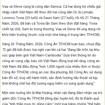
Vaa và Steve cùng là công dân Samoa. Cả hai dùng hộ chiếu giả
nhập cảnh Việt Nam để theo dõi hai công dân Úc là Lemalu
Lorenzo Tovia (25 tuổi) và Sauni Sam (27 tuổi), rồi tối 21 Tháng
Năm, 2026, đã bắn cả Tovia lẫn Sam theo đơn đặt hàng. Tovia
chết tại chỗ, Sam bị trọng thương. Vaa và Steve thì ung dung rời
khỏi hiện trường (trước cửa một nhà hàng ở trung tâm TP.HCM).
Sáng 26 Tháng Năm, 2026, Công An TP.HCM loan báo, chưa đầy
72 giờ đã bắt được hai nghi can khi cả hai “đang lẩn trốn tại khu
vực giáp biên giới Việt Nam-Cambodia.” Dựa trên thông tin do
công an cung cấp, báo chí Việt Nam đồng loạt kể rằng, công an
Việt Nam đã điều động “hơn 1,000 người của nhiều đơn vị thuộc
Công An TP.HCM, công an các địa phương, Bộ Công An, sử dụng
bản đồ số, truy vết hành trình, xác định hướng tẩu thoát và kịp
thời khống chế hai đối tượng nguy hiểm có súng quân dụng.”
Một viên tướng tên là Mai Hoàng, nhân vật đang đảm nhận vai trò
giám đốc Công An TP.HCM dõng dạc tuyên bố, đó là thành quả
của “tinh thần mưu trí, dũng cảm,” một loại bằng chứng “thể hiện