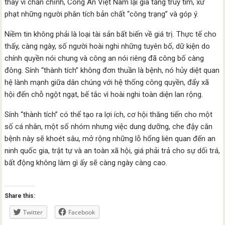
thay vì chấn chỉnh, Công An Việt Nam lại gia tăng truy tìm, xử
phạt những người phân tích bản chất “công trạng” và góp ý.
Niềm tin không phải là loại tài sản bất biến về giá trị. Thực tế cho
thấy, càng ngày, số người hoài nghi những tuyên bố, dữ kiện do
chính quyền nói chung và công an nói riêng đã công bố càng
đông. Sính “thành tích” không đơn thuần là bệnh, nó hủy diệt quan
hệ lành mạnh giữa dân chúng với hệ thống công quyền, đẩy xã
hội đến chỗ ngột ngạt, bế tắc vì hoài nghi toàn diện lan rộng.
Sính “thành tích” có thể tạo ra lợi ích, cơ hội thăng tiến cho một
số cá nhân, một số nhóm nhưng việc dung dưỡng, che đậy căn
bệnh này sẽ khoét sâu, mở rộng những lỗ hổng liên quan đến an
ninh quốc gia, trật tự và an toàn xã hội, giá phải trả cho sự dối trá,
bất động không làm gì ấy sẽ càng ngày càng cao.
Share this:
Twitter
Facebook