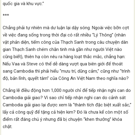
quốc gia và khu vực.”
***
Chẳng phải tự nhiên mà dư luận lại dậy sóng. Ngoài việc bỡn cợt
về việc đang sống trong thời đại có rất nhiều “Lý Thông” (nhân
vật phản diện, tiếm công của Thạch Sanh trong câu chuyện dân
gian Thạch Sanh chém chằn tinh mà gần như người Việt nào
cũng biết), thiên hạ còn nêu ra hàng loạt thắc mắc, chẳng hạn:
Nếu Vaa và Steve có thể dễ dàng vượt qua biên giới để thoát
sang Cambodia thì phải hiểu “mưu trí, dũng cảm,” cũng như “trình
độ, bản lĩnh, quyết tâm” của Công An Việt Nam theo nghĩa nào?
Chẳng lẽ điều động hơn 1,000 người chỉ để tiếp nhận nghi can do
Cambodia giải giao? Vì sao chỉ tiếp nhận nghi can do cảnh sát
Cambodia giải giao lại được xem là “thành tích đặc biệt xuất sắc,”
lấy cả công quỹ để tặng cả hiện kim? Đó là chưa kể còn một số
điểm rất đáng chú ý nhưng đã bị chuyện “khen thưởng” khóa
chặt.