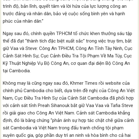
trình độ, bản lĩnh, quyết tâm và lời hứa của lực lượng công an
trước đảng và nhân dân, bảo vệ cuộc sống bình yên và hạnh
phúc của nhân dân.”
Ngay sau đó, chính quyền TP.HCM tổ chức khen thưởng sáu tập
thể đã đạt “thành tích đặc biệt xuất sắc” trong việc truy tìm, bắt
giữ Vaa và Steve: Công An TPHCM, Công An Tỉnh Tây Ninh, Cục
Cảnh Sát Hình Sự, Cục Cảnh Điều Tra Tội Phạm Về Ma Túy, Cục
Kỹ Thuật Nghiệp Vụ Bộ Công An, cơ quan đại diện Bộ Công An
tại Cambodia.
Không may là cũng ngay sau đó, Khmer Times rồi website của
chính phủ Cambodia cho biết, dựa trên đề nghị của Công An Việt
Nam, Cục Điều Tra Hình Sự của Cảnh Sát Cambodia đã phối hợp
với cảnh sát tỉnh Preah Sihanouk bắt giữ Vaa Vaa và Tafia Steve
rồi giải giao cho Công An Việt Nam. Cảnh sát Cambodia khẳng
định, đó là bằng chứng “phản ánh sự hợp tác chặt chẽ giữa cảnh
sát Cambodia và Việt Nam trong đấu tranh chống tội phạm
xuyên quốc gia, góp phần duy trì an ninh và hòa bình cho cả hai