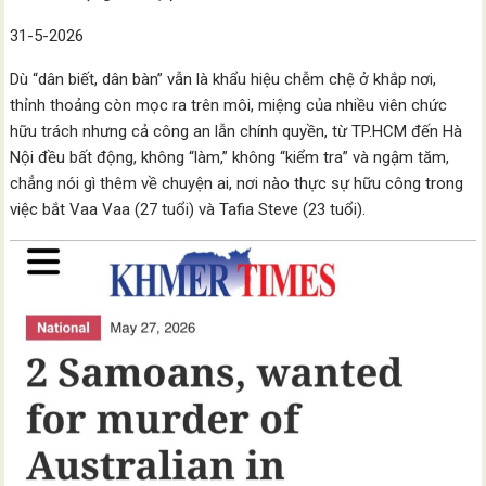
31-5-2026
Dù “dân biết, dân bàn” vẫn là khẩu hiệu chễm chệ ở khắp nơi,
thỉnh thoảng còn mọc ra trên môi, miệng của nhiều viên chức
hữu trách nhưng cả công an lẫn chính quyền, từ TP.HCM đến Hà
Nội đều bất động, không “làm,” không “kiểm tra” và ngậm tăm,
chẳng nói gì thêm về chuyện ai, nơi nào thực sự hữu công trong
việc bắt Vaa Vaa (27 tuổi) và Tafia Steve (23 tuổi).