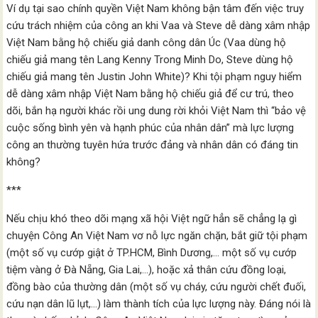
Ví dụ tại sao chính quyền Việt Nam không bận tâm đến việc truy
cứu trách nhiệm của công an khi Vaa và Steve dễ dàng xâm nhập
Việt Nam bằng hộ chiếu giả danh công dân Úc (Vaa dùng hộ
chiếu giả mang tên Lang Kenny Trong Minh Do, Steve dùng hộ
chiếu giả mang tên Justin John White)? Khi tội phạm nguy hiểm
dễ dàng xâm nhập Việt Nam bằng hộ chiếu giả để cư trú, theo
dõi, bắn hạ người khác rồi ung dung rời khỏi Việt Nam thì “bảo vệ
cuộc sống bình yên và hạnh phúc của nhân dân” mà lực lượng
công an thường tuyên hứa trước đảng và nhân dân có đáng tin
không?
***
Nếu chịu khó theo dõi mạng xã hội Việt ngữ hẳn sẽ chẳng lạ gì
chuyện Công An Việt Nam vơ nỗ lực ngăn chặn, bắt giữ tội phạm
(một số vụ cướp giật ở TP.HCM, Bình Dương,… một số vụ cướp
tiệm vàng ở Đà Nẵng, Gia Lai,…), hoặc xả thân cứu đồng loại,
đồng bào của thường dân (một số vụ cháy, cứu người chết đuối,
cứu nạn dân lũ lụt,…) làm thành tích của lực lượng này. Đáng nói là