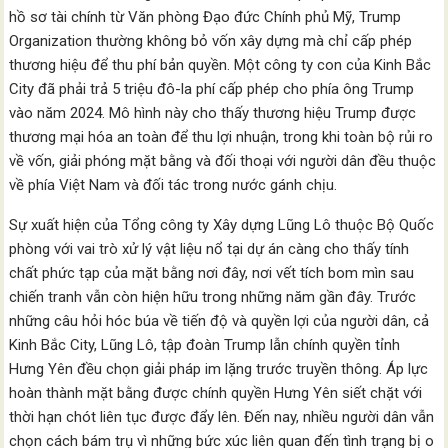
hồ sơ tài chính từ Văn phòng Đạo đức Chính phủ Mỹ, Trump
Organization thường không bỏ vốn xây dựng mà chỉ cấp phép
thương hiệu để thu phí bản quyền. Một công ty con của Kinh Bắc
City đã phải trả 5 triệu đô-la phí cấp phép cho phía ông Trump
vào năm 2024. Mô hình này cho thấy thương hiệu Trump được
thương mại hóa an toàn để thu lợi nhuận, trong khi toàn bộ rủi ro
về vốn, giải phóng mặt bằng và đối thoại với người dân đều thuộc
về phía Việt Nam và đối tác trong nước gánh chịu.
Sự xuất hiện của Tổng công ty Xây dựng Lũng Lô thuộc Bộ Quốc
phòng với vai trò xử lý vật liệu nổ tại dự án càng cho thấy tính
chất phức tạp của mặt bằng nơi đây, nơi vết tích bom mìn sau
chiến tranh vẫn còn hiện hữu trong những năm gần đây. Trước
những câu hỏi hóc búa về tiến độ và quyền lợi của người dân, cả
Kinh Bắc City, Lũng Lô, tập đoàn Trump lẫn chính quyền tỉnh
Hưng Yên đều chọn giải pháp im lặng trước truyền thông. Áp lực
hoàn thành mặt bằng được chính quyền Hưng Yên siết chặt với
thời hạn chót liên tục được đẩy lên. Đến nay, nhiều người dân vẫn
chọn cách bám trụ vì những bức xúc liên quan đến tình trạng bị o