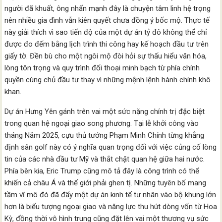
người đã khuất, ông nhấn mạnh đây là chuyện tâm linh hệ trọng
nên nhiều gia đình vẫn kiên quyết chưa đồng ý bốc mộ. Thực tế
này giải thích vì sao tiến độ của một dự án tỷ đô không thể chỉ
được đo đếm bằng lịch trình thi công hay kế hoạch đầu tư trên
giấy tờ. Đền bù cho một ngôi mộ đòi hỏi sự thấu hiểu văn hóa,
lòng tôn trọng và quy trình đối thoại minh bạch từ phía chính
quyền cùng chủ đầu tư thay vì những mệnh lệnh hành chính khô
khan.
Dự án Hưng Yên gánh trên vai một sức nặng chính trị đặc biệt
trong quan hệ ngoại giao song phương. Tại lễ khởi công vào
tháng Năm 2025, cựu thủ tướng Phạm Minh Chính từng khẳng
định sân golf này có ý nghĩa quan trọng đối với việc củng cố lòng
tin của các nhà đầu tư Mỹ và thắt chặt quan hệ giữa hai nước.
Phía bên kia, Eric Trump cũng mô tả đây là công trình có thể
khiến cả châu Á và thế giới phải ghen tị. Những tuyên bố mang
tầm vĩ mô đó đã đẩy một dự án kinh tế tư nhân vào bộ khung lớn
hơn là biểu tượng ngoại giao và năng lực thu hút dòng vốn từ Hoa
Kỳ, đồng thời vô hình trung cũng đặt lên vai một thương vụ sức