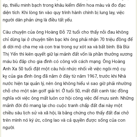
ép, thiếu minh bạch trong khâu kiểm đếm hoa màu và đo đạc
diện tích. Khi lòng tin vào quy trình hành chính bị lung lay, việc
người dân phản ứng là điều tất yếu.
Câu chuyện của ông Hoàng Đỗ 72 tuổi cho thấy nỗi đau không
chỉ dừng lại ở chuyện tiền bạc khi ông phải nhận 70 triệu đồng để
di dời mộ cha mẹ và con trai trong sự xót xa và bất bình. Bà Bùi
Thị Yến thì kiên quyết giữ lại mảnh đất vốn là phần thưởng xương
máu bù đắp cho gia đình có công với cách mạng. Ông Hoàng
Anh Xa 50 tuổi đặt một câu hỏi nhức nhối về việc ngôi mộ cụ
kỵ của gia đình ông đã nằm ở đây từ năm 1967, trước khi Nhà
nước hiện tại quản lý, nên ông không hiểu vì sao giờ phải nhường
chỗ cho một sân golf giải trí. Ở tuổi 50, mất đất canh tác đồng
nghĩa với việc ông mất luôn cơ hội công việc để mưu sinh. Những
mảnh đời đó mang lại cho cuộc tranh chấp đất đai này một
chiều sâu lịch sử và xã hội, là bằng chứng cho thấy đất đai chở
trên mình nó ký ức, công lao và cả quyền được sống của con
người.