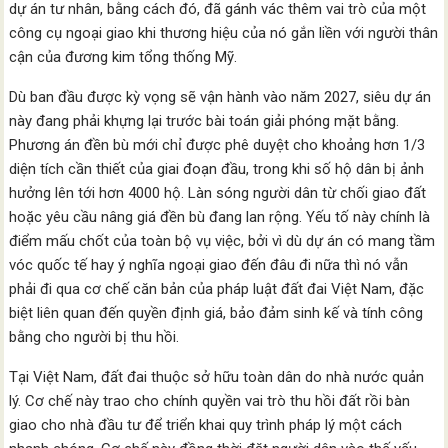
dự án tư nhân, bằng cách đó, đã gánh vác thêm vai trò của một
công cụ ngoại giao khi thương hiệu của nó gắn liền với người thân
cận của đương kim tổng thống Mỹ.
Dù ban đầu được kỳ vọng sẽ vận hành vào năm 2027, siêu dự án
này đang phải khựng lại trước bài toán giải phóng mặt bằng.
Phương án đền bù mới chỉ được phê duyệt cho khoảng hơn 1/3
diện tích cần thiết của giai đoạn đầu, trong khi số hộ dân bị ảnh
hưởng lên tới hơn 4000 hộ. Làn sóng người dân từ chối giao đất
hoặc yêu cầu nâng giá đền bù đang lan rộng. Yếu tố này chính là
điểm mấu chốt của toàn bộ vụ việc, bởi vì dù dự án có mang tầm
vóc quốc tế hay ý nghĩa ngoại giao đến đâu đi nữa thì nó vẫn
phải đi qua cơ chế căn bản của pháp luật đất đai Việt Nam, đặc
biệt liên quan đến quyền định giá, bảo đảm sinh kế và tính công
bằng cho người bị thu hồi.
Tại Việt Nam, đất đai thuộc sở hữu toàn dân do nhà nước quản
lý. Cơ chế này trao cho chính quyền vai trò thu hồi đất rồi bàn
giao cho nhà đầu tư để triển khai quy trình pháp lý một cách