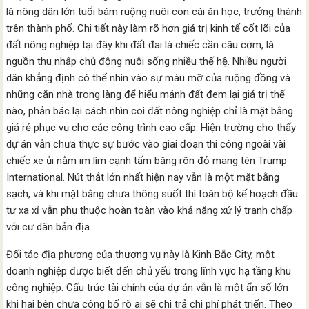
là nông dân lớn tuổi bám ruộng nuôi con cái ăn học, trưởng thành
trên thành phố. Chi tiết này làm rõ hơn giá trị kinh tế cốt lõi của
đất nông nghiệp tại đây khi đất đai là chiếc cần câu cơm, là
nguồn thu nhập chủ động nuôi sống nhiều thế hệ. Nhiều người
dân khẳng định có thể nhìn vào sự màu mỡ của ruộng đồng và
những căn nhà trong làng để hiểu mảnh đất đem lại giá trị thế
nào, phản bác lại cách nhìn coi đất nông nghiệp chỉ là mặt bằng
giá rẻ phục vụ cho các công trình cao cấp. Hiện trường cho thấy
dự án vẫn chưa thực sự bước vào giai đoạn thi công ngoài vài
chiếc xe ủi nằm im lìm cạnh tấm băng rôn đỏ mang tên Trump
International. Nút thắt lớn nhất hiện nay vẫn là một mặt bằng
sạch, và khi mặt bằng chưa thông suốt thì toàn bộ kế hoạch đầu
tư xa xỉ vẫn phụ thuộc hoàn toàn vào khả năng xử lý tranh chấp
với cư dân bản địa.
Đối tác địa phương của thương vụ này là Kinh Bắc City, một
doanh nghiệp được biết đến chủ yếu trong lĩnh vực hạ tầng khu
công nghiệp. Cấu trúc tài chính của dự án vẫn là một ẩn số lớn
khi hai bên chưa công bố rõ ai sẽ chi trả chi phí phát triển. Theo