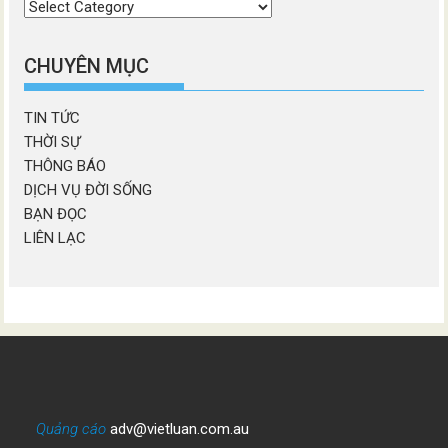
Chọn
chương
mục
CHUYÊN MỤC
TIN TỨC
THỜI SỰ
THÔNG BÁO
DỊCH VỤ ĐỜI SỐNG
BẠN ĐỌC
LIÊN LẠC
Quảng cáo
adv@vietluan.com.au