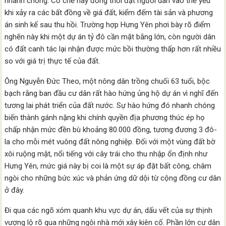
nhanh chóng. Cơ chế này đồng thời đặt người dân vào thế yếu
khi xảy ra các bất đồng về giá đất, kiểm đếm tài sản và phương
án sinh kế sau thu hồi. Trường hợp Hưng Yên phơi bày rõ điểm
nghẽn này khi một dự án tỷ đô cần mặt bằng lớn, còn người dân
có đất canh tác lại nhận được mức bồi thường thấp hơn rất nhiều
so với giá trị thực tế của đất.
Ông Nguyễn Đức Theo, một nông dân trồng chuối 63 tuổi, bộc
bạch rằng ban đầu cư dân rất hào hứng ủng hộ dự án vì nghĩ đến
tương lai phát triển của đất nước. Sự hào hứng đó nhanh chóng
biến thành gánh nặng khi chính quyền địa phương thúc ép họ
chấp nhận mức đền bù khoảng 80.000 đồng, tương đương 3 đô-
la cho mỗi mét vuông đất nông nghiệp. Đối với một vùng đất bờ
xôi ruộng mật, nổi tiếng với cây trái cho thu nhập ổn định như
Hưng Yên, mức giá này bị coi là một sự áp đặt bất công, châm
ngòi cho những bức xúc và phản ứng dữ dội từ cộng đồng cư dân
ở đây.
Đi qua các ngõ xóm quanh khu vực dự án, dấu vết của sự thịnh
vượng lộ rõ qua những ngôi nhà mới xây kiên cố. Phần lớn cư dân