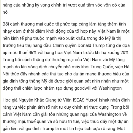
nặng của những kỳ vọng chính trị vượt quá tầm vóc vốn có của
nó.
Bối cảnh thương mại quốc tế phức tạp càng làm tăng thêm tính
nhạy cảm ở thời điểm khởi động của tổ hợp này. Việt Nam là một
nền kinh tế phụ thuộc mạnh vào xuất khẩu, trong đó Mỹ là thị
trường tiêu thụ hàng đầu. Chính quyền Donald Trump từng đe dọa
áp mức thuế 46% với hàng hóa Việt Nam trước khi hạ xuống 20%.
Trong bối cảnh thặng dư thương mại của Việt Nam với Mỹ tăng
mạnh do làn sóng dịch chuyển nhà máy khỏi Trung Quốc, việc Hà
Nội thúc đẩy nhanh các thủ tục cho dự án mang thương hiệu của
gia đình tổng thống Mỹ dễ được giới quan sát nhìn nhận như một
động thái chiến lược nhằm tạo dựng goodwill với Washington.
Học giả Nguyễn Khắc Giang từ Viện ISEAS Yusof Ishak nhận định
rằng vụ việc phản ánh rõ nét tư duy chính trị thực dụng. Trong bối
cảnh Việt Nam cần giải tỏa những quan ngại của Washington về
thương mại, thuế quan và sở hữu trí tuệ, việc thúc đẩy một dự án
gắn liền với gia đình Trump là một tín hiệu tích cực rõ ràng. Một