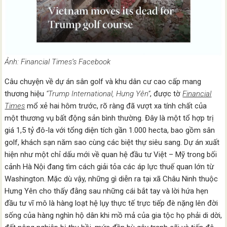
Ảnh: Financial Times’s Facebook
Câu chuyện về dự án sân golf và khu dân cư cao cấp mang
thương hiệu
“Trump International, Hưng Yên”
, được tờ
Financial
Times
mổ xẻ hai hôm trước, rõ ràng đã vượt xa tính chất của
một thương vụ bất động sản bình thường. Đây là một tổ hợp trị
giá 1,5 tỷ đô-la với tổng diện tích gần 1.000 hecta, bao gồm sân
golf, khách sạn năm sao cùng các biệt thự siêu sang. Dự án xuất
hiện như một chỉ dấu mới về quan hệ đầu tư Việt – Mỹ trong bối
cảnh Hà Nội đang tìm cách giải tỏa các áp lực thuế quan lớn từ
Washington. Mặc dù vậy, những gì diễn ra tại xã Châu Ninh thuộc
Hưng Yên cho thấy đằng sau những cái bắt tay và lời hứa hẹn
đầu tư vĩ mô là hàng loạt hệ lụy thực tế trực tiếp đè nặng lên đời
sống của hàng nghìn hộ dân khi mồ mả của gia tộc họ phải di dời,