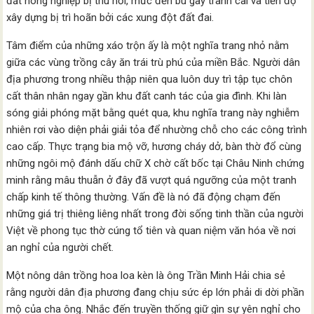
đất nông nghiệp bị thu hồi, mức đền bù gây tranh cãi và tiến độ
xây dựng bị trì hoãn bởi các xung đột đất đai.
Tâm điểm của những xáo trộn ấy là một nghĩa trang nhỏ nằm
giữa các vùng trồng cây ăn trái trù phú của miền Bắc. Người dân
địa phương trong nhiều thập niên qua luôn duy trì tập tục chôn
cất thân nhân ngay gần khu đất canh tác của gia đình. Khi làn
sóng giải phóng mặt bằng quét qua, khu nghĩa trang này nghiễm
nhiên rơi vào diện phải giải tỏa để nhường chỗ cho các công trình
cao cấp. Thực trạng bia mộ vỡ, hương cháy dở, bàn thờ đổ cùng
những ngôi mộ đánh dấu chữ X chờ cất bốc tại Châu Ninh chứng
minh rằng mâu thuẫn ở đây đã vượt quá ngưỡng của một tranh
chấp kinh tế thông thường. Vấn đề là nó đã động chạm đến
những giá trị thiêng liêng nhất trong đời sống tinh thần của người
Việt về phong tục thờ cúng tổ tiên và quan niệm văn hóa về nơi
an nghỉ của người chết.
Một nông dân trồng hoa loa kèn là ông Trần Minh Hải chia sẻ
rằng người dân địa phương đang chịu sức ép lớn phải di dời phần
mộ của cha ông. Nhắc đến truyền thống giữ gìn sự yên nghỉ cho