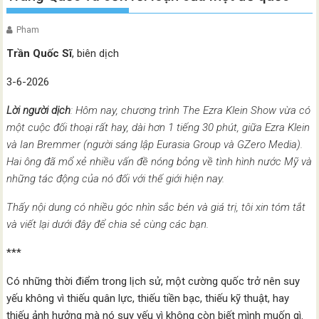
Pham
Trần Quốc Sĩ
, biên dịch
3-6-2026
Lời người dịch
: Hôm nay, chương trình The Ezra Klein Show vừa có
một cuộc đối thoại rất hay, dài hơn 1 tiếng 30 phút, giữa Ezra Klein
và Ian Bremmer (người sáng lập Eurasia Group và GZero Media).
Hai ông đã mổ xẻ nhiều vấn đề nóng bỏng về tình hình nước Mỹ và
những tác động của nó đối với thế giới hiện nay.
Thấy nội dung có nhiều góc nhìn sắc bén và giá trị, tôi xin tóm tắt
và viết lại dưới đây để chia sẻ cùng các bạn.
***
Có những thời điểm trong lịch sử, một cường quốc trở nên suy
yếu không vì thiếu quân lực, thiếu tiền bạc, thiếu kỹ thuật, hay
thiếu ảnh hưởng mà nó suy yếu vì không còn biết mình muốn gì.