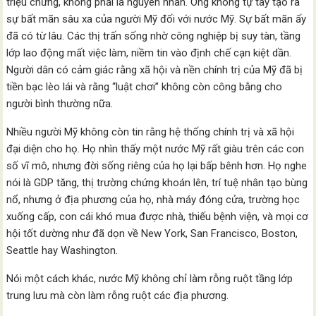
triệu chứng, không phải là nguyên nhân. Ông không tự tay tạo ra
sự bất mãn sâu xa của người Mỹ đối với nước Mỹ. Sự bất mãn ấy
đã có từ lâu. Các thị trấn sống nhờ công nghiệp bị suy tàn, tầng
lớp lao động mất việc làm, niềm tin vào định chế cạn kiệt dần.
Người dân có cảm giác rằng xã hội và nền chính trị của Mỹ đã bị
tiền bạc lèo lái và rằng “luật chơi” không còn công bằng cho
người bình thường nữa.
Nhiều người Mỹ không còn tin rằng hệ thống chính trị và xã hội
đại diện cho họ. Họ nhìn thấy một nước Mỹ rất giàu trên các con
số vĩ mô, nhưng đời sống riêng của họ lại bấp bênh hơn. Họ nghe
nói là GDP tăng, thị trường chứng khoán lên, trí tuệ nhân tạo bùng
nổ, nhưng ở địa phương của họ, nhà máy đóng cửa, trường học
xuống cấp, con cái khó mua được nhà, thiếu bệnh viện, và mọi cơ
hội tốt dường như đã dọn về New York, San Francisco, Boston,
Seattle hay Washington.
Nói một cách khác, nước Mỹ không chỉ làm rỗng ruột tầng lớp
trung lưu mà còn làm rỗng ruột các địa phương.