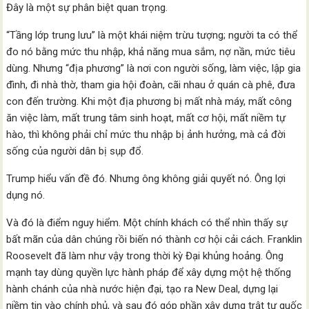
Đây là một sự phân biệt quan trọng.
“Tầng lớp trung lưu” là một khái niệm trừu tượng; người ta có thể
đo nó bằng mức thu nhập, khả năng mua sắm, nợ nần, mức tiêu
dùng. Nhưng “địa phương” là nơi con người sống, làm việc, lập gia
đình, đi nhà thờ, tham gia hội đoàn, cãi nhau ở quán cà phê, đưa
con đến trường. Khi một địa phương bị mất nhà máy, mất công
ăn việc làm, mất trung tâm sinh hoạt, mất cơ hội, mất niềm tự
hào, thì không phải chỉ mức thu nhập bị ảnh hưởng, mà cả đời
sống của người dân bị sụp đổ.
Trump hiểu vấn đề đó. Nhưng ông không giải quyết nó. Ông lợi
dụng nó.
Và đó là điểm nguy hiểm. Một chính khách có thể nhìn thấy sự
bất mãn của dân chúng rồi biến nó thành cơ hội cải cách. Franklin
Roosevelt đã làm như vậy trong thời kỳ Đại khủng hoảng. Ông
mạnh tay dùng quyền lực hành pháp để xây dựng một hệ thống
hành chánh của nhà nước hiện đại, tạo ra New Deal, dựng lại
niềm tin vào chính phủ, và sau đó góp phần xây dựng trật tự quốc