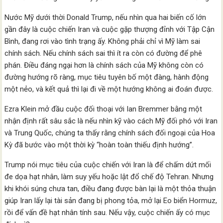
Nước Mỹ dưới thời Donald Trump, nếu nhìn qua hai biến cố lớn
gần đây là cuộc chiến Iran và cuộc gặp thượng đỉnh với Tập Cận
Bình, đang rơi vào tình trạng ấy. Không phải chỉ vì Mỹ làm sai
chính sách. Nếu chính sách sai thì ít ra còn có đường để phê
phán. Điều đáng ngại hơn là chính sách của Mỹ không còn có
đường hướng rõ ràng, mục tiêu tuyên bố một đàng, hành động
một nẻo, và kết quả thì lại đi về một hướng không ai đoán được.
Ezra Klein mở đầu cuộc đối thoại với Ian Bremmer bằng một
nhận định rất sâu sắc là nếu nhìn kỹ vào cách Mỹ đối phó với Iran
và Trung Quốc, chúng ta thấy rằng chính sách đối ngoại của Hoa
Kỳ đã bước vào một thời kỳ “hoàn toàn thiếu định hướng”.
Trump nói mục tiêu của cuộc chiến với Iran là để chấm dứt mối
đe dọa hạt nhân, làm suy yếu hoặc lật đổ chế độ Tehran. Nhưng
khi khói súng chưa tan, điều đang được bàn lại là một thỏa thuận
giúp Iran lấy lại tài sản đang bị phong tỏa, mở lại Eo biển Hormuz,
rồi để vấn đề hạt nhân tính sau. Nếu vậy, cuộc chiến ấy có mục