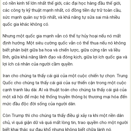
có nền kinh tế lớn nhất thế giới, các đại học hàng đầu thế giới,
các công ty kỹ thuật mạnh nhất, có đồng tiền dự trữ toàn cầu,
sức mạnh quân sự trội nhất, và khả năng tự sửa sai mà nhiều
quốc gia khác không có.
Nhưng một quốc gia mạnh vẫn có thể tự hủy hoại nếu nó mất
định hướng. Một siêu cường quốc vẫn có thể thua nếu nó không
biết phân biệt giữa ba hoa và chiến lược, giữa cứng rắn và liều
lĩnh, giữa khả năng lãnh đạo và đóng kịch, giữa lợi ích quốc gia và
lợi ích cá nhân của người cầm quyền.
Iran cho chúng ta thấy cái giá của một cuộc chiến tự chọn. Trung
Quốc cho chúng ta thấy cái giá của sự thiển cận trong một cuộc
cạnh tranh lâu dài. AI và thuật toán cho chúng ta thấy cái giá của
một xã hội để mặc hệ thống truyền thông bị thương mại hóa đến
mức đầu độc đời sống của người dân.
Còn Trump thì cho chúng ta thấy điều gì xảy ra khi một nền dân
chủ, vì quá giận dữ và quá mất lòng tin, trao quyền cho một người
biết khai thác sự đau khổ nhưng không biết chữa lành nó.