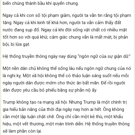
biến chúng thành bầu khí quyển chung.
Ngay cả khi con số tội phạm giảm, người ta vẫn tin rằng tội phạm
tăng. Ngay cả khi kinh tế khá hơn, người ta vẫn cảm thấy đất
nước đang sụp đổ. Ngay cả khi đời sống vật chất có nhiều mặt
tốt hơn so với quá khứ, cảm giác chung vẫn là mất mát, bị phản
bội, bị lừa gạt.
Hệ thống truyền thông ngày nay dùng “ngôn ngữ của sự giận dữ.”
Một nền dân chủ không thể sống lâu nếu ngôn ngữ chung của nó
là nghi kỵ. Một xã hội không thể có thảo luận sáng suốt nếu mỗi
ngày người dân được mớm cho thức ăn bất mãn. Để rồi người
dân được yêu cầu bỏ phiếu bằng sự phẫn nộ ấy.
Trump không tạo ra mạng xã hội. Nhưng Trump là một chính trị
gia hiểu bản năng của thời đại ngày nay hơn ai hết. Ông không
cần một lập luận chặt chẽ. Ông chỉ cần một kẻ thù, một khẩu
hiệu, một vết thương, một màn trình diễn. Hệ thống truyền thông
sẽ làm phần còn lại.