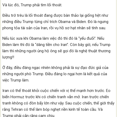
Và lúc đó, Trump phải tìm lối thoát.
Điều trớ trêu là lối thoát đang được bàn thảo lại giống hệt như
những điều Trump từng chỉ trích Obama và Biden. Đó là ngưng
phong tỏa tài sản của Iran, rồi vụ hồ sơ hạt nhân sẽ tính sau.
Nếu lúc xưa khi Obama làm việc đó thì đó là “yếu đuối”. Nếu
Biden làm thì đó là “dâng tiền cho Iran”. Còn bây giờ, nếu Trump
làm thì những người ủng hộ ông sẽ gọi đó là nghệ thuật thương
lượng!!
Ở đây, điều đáng ngạc nhiên không phải là sự đạo đức giả của
những người phò Trump. Điều đáng lo ngại hơn là kết quả của
việc Trump làm.
Iran có thể thoát khỏi cuộc chiến với vị thế mạnh hơn trước. Eo
biển Hormuz trước khi có chiến tranh vẫn mở. Iran trước chiến
tranh không có đòn bẩy lớn như vậy. Sau cuộc chiến, thế giới thấy
rằng Tehran có thể làm bóp nghẹt nền kinh tế toàn cầu. Và
Trump phải cắn răng cam chịu.