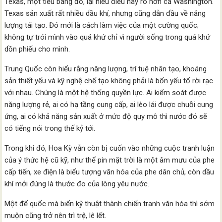
Texas, một tiểu bang đỏ, lại hiểu điều này rõ hơn cả Washington.
Texas sản xuất rất nhiều dầu khí, nhưng cũng dẫn đầu về năng
lượng tái tạo. Đó mới là cách làm việc của một cường quốc;
không tự trói mình vào quá khứ chỉ vì người sống trong quá khứ
dồn phiếu cho mình.
Trung Quốc còn hiểu rằng năng lượng, trí tuệ nhân tạo, khoáng
sản thiết yếu và kỹ nghệ chế tạo không phải là bốn yếu tố rời rạc
với nhau. Chúng là một hệ thống quyền lực. Ai kiểm soát được
năng lượng rẻ, ai có hạ tầng cung cấp, ai lèo lái được chuỗi cung
ứng, ai có khả năng sản xuất ở mức độ quy mô thì nước đó sẽ
có tiếng nói trong thế kỷ tới.
Trong khi đó, Hoa Kỳ vẫn còn bị cuốn vào những cuộc tranh luận
của ý thức hệ cũ kỹ, như thể pin mặt trời là một âm mưu của phe
cấp tiến, xe điện là biểu tượng văn hóa của phe dân chủ, còn dầu
khí mới đúng là thước đo của lòng yêu nước.
Một đế quốc mà biến kỹ thuật thành chiến tranh văn hóa thì sớm
muộn cũng trở nên trì trệ, lê lết.