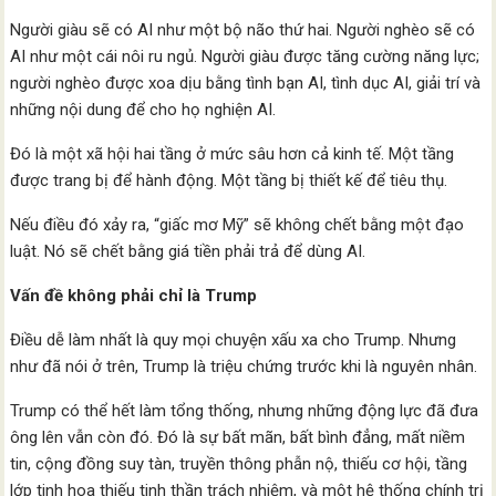
Người giàu sẽ có AI như một bộ não thứ hai. Người nghèo sẽ có
AI như một cái nôi ru ngủ. Người giàu được tăng cường năng lực;
người nghèo được xoa dịu bằng tình bạn AI, tình dục AI, giải trí và
những nội dung để cho họ nghiện AI.
Đó là một xã hội hai tầng ở mức sâu hơn cả kinh tế. Một tầng
được trang bị để hành động. Một tầng bị thiết kế để tiêu thụ.
Nếu điều đó xảy ra, “giấc mơ Mỹ” sẽ không chết bằng một đạo
luật. Nó sẽ chết bằng giá tiền phải trả để dùng AI.
Vấn đề không phải chỉ là Trump
Điều dễ làm nhất là quy mọi chuyện xấu xa cho Trump. Nhưng
như đã nói ở trên, Trump là triệu chứng trước khi là nguyên nhân.
Trump có thể hết làm tổng thống, nhưng những động lực đã đưa
ông lên vẫn còn đó. Đó là sự bất mãn, bất bình đẳng, mất niềm
tin, cộng đồng suy tàn, truyền thông phẫn nộ, thiếu cơ hội, tầng
lớp tinh hoa thiếu tinh thần trách nhiệm, và một hệ thống chính trị