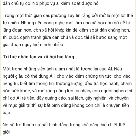
dân chủ tự do. Nó phục vụ ai kiểm soát được nó.
Trong một thời gian dài, phương Tây tin rằng cởi mở là một lợi thế
tự nhiên. Nhưng nếu công nghệ mới làm cho xã hội cởi mở dễ bị
lũng đoạn hơn, còn xã hội khép kín dễ kiểm soát dân chúng hơn,
thì cuộc cạnh tranh giữa dân chủ và độc tài sẽ bước sang một
giai đoạn nguy hiểm hơn nhiều.
Trí tuệ nhân tạo và xã hội hai tầng
Một trong những viễn ảnh u ám nhất là tương lai của AI. Nếu
người giàu có thể dùng A.I. cho việc kiểm chứng tin tức, cho việc
riêng tư, biết tìm thông tin, thương lượng, đầu tư, học hành, chăm
sóc sức khỏe, và mở rộng năng lực cá nhân; còn người nghèo thì
chỉ có AI rẻ tiền, đầy quảng cáo, sai lệch, gây nghiện, và chuyên
về mục giải trí thì sự bất bình đẳng không còn chỉ là chuyện tiền
bạc.
Nó sẽ trở thành sự bất bình đẳng trong khả năng hiểu biết thế
giới.