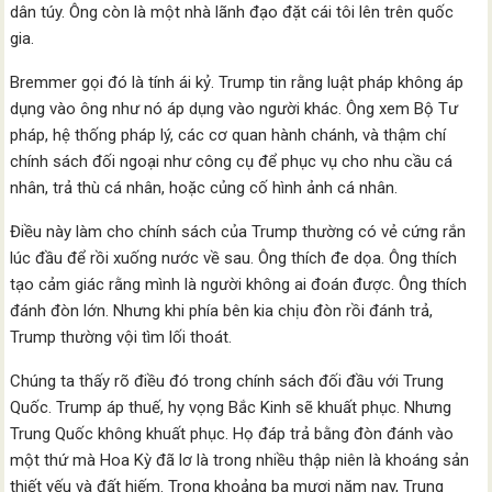
dân túy. Ông còn là một nhà lãnh đạo đặt cái tôi lên trên quốc
gia.
Bremmer gọi đó là tính ái kỷ. Trump tin rằng luật pháp không áp
dụng vào ông như nó áp dụng vào người khác. Ông xem Bộ Tư
pháp, hệ thống pháp lý, các cơ quan hành chánh, và thậm chí
chính sách đối ngoại như công cụ để phục vụ cho nhu cầu cá
nhân, trả thù cá nhân, hoặc củng cố hình ảnh cá nhân.
Điều này làm cho chính sách của Trump thường có vẻ cứng rắn
lúc đầu để rồi xuống nước về sau. Ông thích đe dọa. Ông thích
tạo cảm giác rằng mình là người không ai đoán được. Ông thích
đánh đòn lớn. Nhưng khi phía bên kia chịu đòn rồi đánh trả,
Trump thường vội tìm lối thoát.
Chúng ta thấy rõ điều đó trong chính sách đối đầu với Trung
Quốc. Trump áp thuế, hy vọng Bắc Kinh sẽ khuất phục. Nhưng
Trung Quốc không khuất phục. Họ đáp trả bằng đòn đánh vào
một thứ mà Hoa Kỳ đã lơ là trong nhiều thập niên là khoáng sản
thiết yếu và đất hiếm. Trong khoảng ba mươi năm nay, Trung