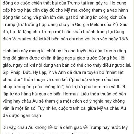
đồng do cuộc chiến thất bại của Trump tại Iran gây ra. Họ cung
cấp hỗ trợ hậu cần đầy đủ cho Mỹ mà không tham gia vào hành
động tấn công, và phần lớn đều gạt bỏ những lời công kích của
Trump (trừ trường hợp đáng chú ý là Giorgia Meloni của Ý!). Sau
đó, họ đã tặng cho Trump một sân khấu hoành tráng tại Cung
điện Versailles để ký kết biên bản ghi nhớ với Iran vào ngày 18/6.
Hình ảnh này mang lại chút uy tín cho tuyên bố của Trump rằng
ông đã giành được chiến thắng ngoại giao trước Cộng hòa Hồi
giáo, ngay cả khi nội dung văn bản có thể cho thấy điều ngược lại.
Síp, Pháp, Đức, Hy Lạp, Ý và Anh đã đưa ra tuyên bố “nhiệt liệt
chào đón” thỏa thuận và cam kết (“phù hợp với yêu cầu hiến
pháp tương ứng của chúng tôi”) hỗ trợ rà phá bom mìn và thiết
lập tự do hàng hải qua eo biển Hormuz. Liệu thỏa thuận có bền
vững hay châu Âu sẽ tham gia một cách có ý nghĩa hay không
vẫn là một ẩn số. Tuy nhiên, cuộc tranh cãi giữa Mỹ và châu Âu
đã được ngăn chặn.
Dù vậy, châu Âu không hề lơ là cảnh giác về Trump hay nước Mỹ