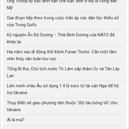
Ông Trump ký sắc lệnh hạn chế luật ‘sinh ở Mỹ là công dân
Mỹ’
Giai đoạn tiếp theo trong cuộc trấn áp các dân tộc thiểu số
của Trung Quốc
Kỷ nguyên Ấn Độ Dương – Thái Bình Dương của NATO đã
khép lại
Hai năm sau lễ động thổ Kênh Funan Techo: Cần một tầm
nhìn thủy văn toàn lưu vực
Tổng Bí thư, Chủ tịch nước Tô Lâm sắp thăm Úc và Tân Lây
Lan
Liên minh châu Âu sử dụng 1.4 tỷ euro từ tài sản Nga để hỗ
trợ Ukraine
Thụy Điển sẽ giao phương tiện thuộc ‘đội tàu bóng tối’ cho
Ukraine
Ai là ma?