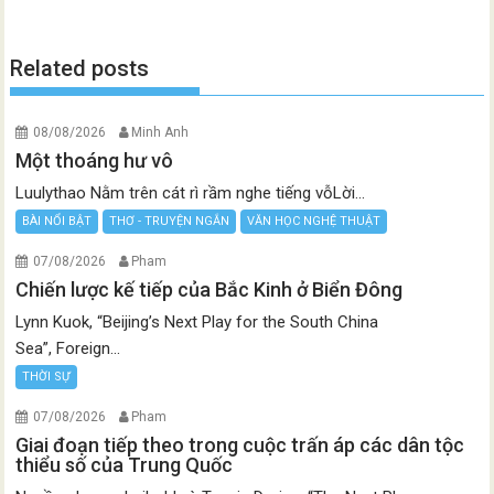
Related posts
08/08/2026
Minh Anh
Một thoáng hư vô
Luulythao Nằm trên cát rì rầm nghe tiếng vỗLời...
BÀI NỔI BẬT
THƠ - TRUYỆN NGẮN
VĂN HỌC NGHỆ THUẬT
07/08/2026
Pham
Chiến lược kế tiếp của Bắc Kinh ở Biển Đông
Lynn Kuok, “Beijing’s Next Play for the South China
Sea”, Foreign...
THỜI SỰ
07/08/2026
Pham
Giai đoạn tiếp theo trong cuộc trấn áp các dân tộc
thiểu số của Trung Quốc