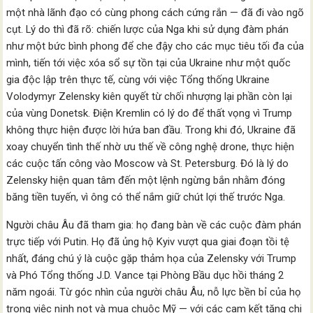
một nhà lãnh đạo có cùng phong cách cứng rắn — đã đi vào ngõ
cụt. Lý do thì đã rõ: chiến lược của Nga khi sử dụng đàm phán
như một bức bình phong để che đậy cho các mục tiêu tối đa của
mình, tiến tới việc xóa sổ sự tồn tại của Ukraine như một quốc
gia độc lập trên thực tế, cùng với việc Tổng thống Ukraine
Volodymyr Zelensky kiên quyết từ chối nhượng lại phần còn lại
của vùng Donetsk. Điện Kremlin có lý do để thất vọng vì Trump
không thực hiện được lời hứa ban đầu. Trong khi đó, Ukraine đã
xoay chuyển tình thế nhờ ưu thế về công nghệ drone, thực hiện
các cuộc tấn công vào Moscow và St. Petersburg. Đó là lý do
Zelensky hiện quan tâm đến một lệnh ngừng bắn nhằm đóng
băng tiền tuyến, vì ông có thể nắm giữ chút lợi thế trước Nga.
Người châu Âu đã tham gia: họ đang bàn về các cuộc đàm phán
trực tiếp với Putin. Họ đã ủng hộ Kyiv vượt qua giai đoạn tồi tệ
nhất, đáng chú ý là cuộc gặp thảm họa của Zelensky với Trump
và Phó Tổng thống J.D. Vance tại Phòng Bầu dục hồi tháng 2
năm ngoái. Từ góc nhìn của người châu Âu, nỗ lực bền bỉ của họ
trong việc nịnh nọt và mua chuộc Mỹ — với các cam kết tăng chi