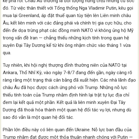
kẻ phá rối. Châu Âu thường là đối tượng hứng chịu những cú sốc
đó. Từ việc thân thiết với Tổng thống Nga Vladimir Putin, kêu gọi
mua lại Greenland, áp đặt thuế quan tùy tiện lên Liên minh châu
Âu, kết liên minh với các đảng phái và chính trị gia cực hữu, cho
đến đe dọa trừng phạt các đồng minh NATO vì không ủng hộ Mỹ
trong vấn đề Iran — chẳng thiếu những kịch tính trong quan hệ
xuyên Đại Tây Dương kể từ khi ông nhậm chức vào tháng 1 vừa
qua.
Tuy nhiên, khi hội nghị thượng đỉnh thường niên của NATO tại
Ankara, Thổ Nhĩ Kỳ, vào ngày 7-8/7 đang đến gần, ngày càng rõ
ràng rằng một trạng thái cân bằng đã xuất hiện. Các nhà lãnh đạo
châu Âu đã học được cách ứng phó với Trump. Những nỗ lực
thiếu tính toán của Trump nhằm định hình lại trật tự lục địa chỉ
đem lại kết quả một phần. Kết quả là liên minh xuyên Đại Tây
Dương đã thoái hóa thành một quan hệ đối tác vụ lợi, nhưng dù
sao đó vẫn là một quan hệ đối tác.
Phần lớn điều này có liên quan đến Ukraine. Nỗ lực ban đầu của
Trump nhằm đạt được một thỏa thuận nhanh chóng với Putin —