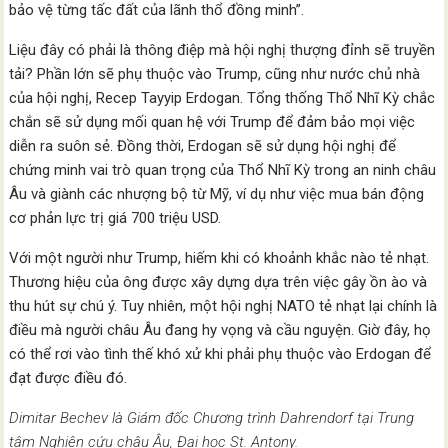
bảo vệ từng tấc đất của lãnh thổ đồng minh”.
Liệu đây có phải là thông điệp mà hội nghị thượng đỉnh sẽ truyền
tải? Phần lớn sẽ phụ thuộc vào Trump, cũng như nước chủ nhà
của hội nghị, Recep Tayyip Erdogan. Tổng thống Thổ Nhĩ Kỳ chắc
chắn sẽ sử dụng mối quan hệ với Trump để đảm bảo mọi việc
diễn ra suôn sẻ. Đồng thời, Erdogan sẽ sử dụng hội nghị để
chứng minh vai trò quan trọng của Thổ Nhĩ Kỳ trong an ninh châu
Âu và giành các nhượng bộ từ Mỹ, ví dụ như việc mua bán động
cơ phản lực trị giá 700 triệu USD.
Với một người như Trump, hiếm khi có khoảnh khắc nào tẻ nhạt.
Thương hiệu của ông được xây dựng dựa trên việc gây ồn ào và
thu hút sự chú ý. Tuy nhiên, một hội nghị NATO tẻ nhạt lại chính là
điều mà người châu Âu đang hy vọng và cầu nguyện. Giờ đây, họ
có thể rơi vào tình thế khó xử khi phải phụ thuộc vào Erdogan để
đạt được điều đó.
Dimitar Bechev là Giám đốc Chương trình Dahrendorf tại Trung
tâm Nghiên cứu châu Âu, Đại học St. Antony.