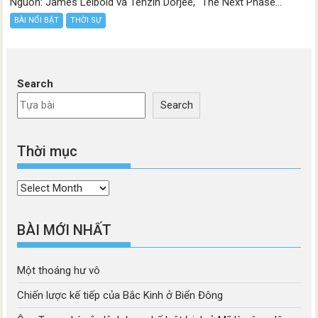
Nguồn: James Leibold và Tenzin Dorjee, “The Next Phase...
BÀI NỔI BẬT
THỜI SỰ
Search
Search
Thời mục
Thời
mục
BÀI MỚI NHẤT
Một thoáng hư vô
Chiến lược kế tiếp của Bắc Kinh ở Biển Đông