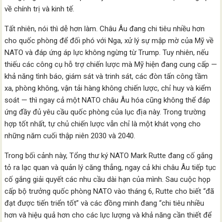
về chính trị và kinh tế.
Tất nhiên, nói thì dễ hơn làm. Châu Âu đang chi tiêu nhiều hơn
cho quốc phòng để đối phó với Nga, xử lý sự mập mờ của Mỹ về
NATO và đáp ứng áp lực không ngừng từ Trump. Tuy nhiên, nếu
thiếu các công cụ hỗ trợ chiến lược mà Mỹ hiện đang cung cấp —
khả năng tình báo, giám sát và trinh sát, các đòn tấn công tầm
xa, phòng không, vận tải hàng không chiến lược, chỉ huy và kiểm
soát — thì ngay cả một NATO châu Âu hóa cũng không thể đáp
ứng đầy đủ yêu cầu quốc phòng của lục địa này. Trong trường
hợp tốt nhất, tự chủ chiến lược vẫn chỉ là một khát vọng cho
những năm cuối thập niên 2030 và 2040.
Trong bối cảnh này, Tổng thư ký NATO Mark Rutte đang cố gắng
tỏ ra lạc quan và quản lý căng thẳng, ngay cả khi châu Âu tiếp tục
cố gắng giải quyết các nhu cầu dài hạn của mình. Sau cuộc họp
cấp bộ trưởng quốc phòng NATO vào tháng 6, Rutte cho biết “đã
đạt được tiến triển tốt” và các đồng minh đang “chi tiêu nhiều
hơn và hiệu quả hơn cho các lực lượng và khả năng cần thiết để