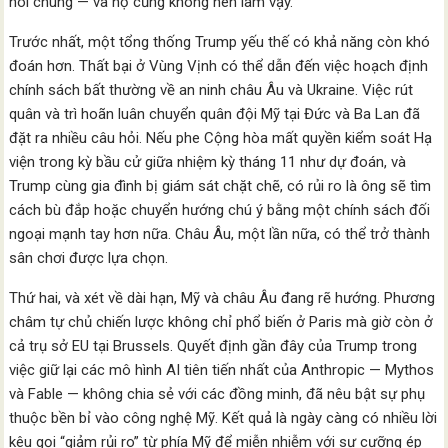
nói chung — và họ cũng không nên làm vậy.
Trước nhất, một tổng thống Trump yếu thế có khả năng còn khó
đoán hơn. Thất bại ở Vùng Vịnh có thể dẫn đến việc hoạch định
chính sách bất thường về an ninh châu Âu và Ukraine. Việc rút
quân và trì hoãn luân chuyển quân đội Mỹ tại Đức và Ba Lan đã
đặt ra nhiều câu hỏi. Nếu phe Cộng hòa mất quyền kiểm soát Hạ
viện trong kỳ bầu cử giữa nhiệm kỳ tháng 11 như dự đoán, và
Trump cùng gia đình bị giám sát chặt chẽ, có rủi ro là ông sẽ tìm
cách bù đắp hoặc chuyển hướng chú ý bằng một chính sách đối
ngoại mạnh tay hơn nữa. Châu Âu, một lần nữa, có thể trở thành
sân chơi được lựa chọn.
Thứ hai, và xét về dài hạn, Mỹ và châu Âu đang rẽ hướng. Phương
châm tự chủ chiến lược không chỉ phổ biến ở Paris mà giờ còn ở
cả trụ sở EU tại Brussels. Quyết định gần đây của Trump trong
việc giữ lại các mô hình AI tiên tiến nhất của Anthropic — Mythos
và Fable — không chia sẻ với các đồng minh, đã nêu bật sự phụ
thuộc bền bỉ vào công nghệ Mỹ. Kết quả là ngày càng có nhiều lời
kêu gọi “giảm rủi ro” từ phía Mỹ để miễn nhiễm với sự cưỡng ép