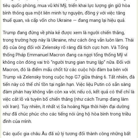
tiêu quốc phòng, mua vũ khí Mỹ, triển khai lực lượng gìn giữ hòa
bình thông qua một liên minh tự nguyện, đồng ý với việc tăng
thuế quan, và cấp vốn cho Ukraine — đang mang lại hiệu quả.
Trump đang đứng về phía kẻ được xem là người chiến thắng,
trong trường hợp này là Ukraine, như cách ông vẫn luôn làm. Thái
độ của ông đối với Zelensky rõ ràng đã tích cực hơn. Và Tổng
thống Pháp Emmanuel Macron đang ca ngợi tổng thống Mỹ vì
không còn đóng vai trò “người trung gian trung lập” nữa. Đối với
Macron, đó là điểm mấu chốt từ các cuộc hội đàm ba bên với
Trump và Zelensky trong cuộc họp G7 giữa tháng 6. Tất nhiên, đà
tiến này có thể chỉ tồn tại ngắn hạn. Việc liệu Putin có sẵn sàng
đàm phán hay không vẫn còn xa vời; nếu có, kết quả có thể chỉ là
việc cắt lỗ và tuyên bố chiến thắng (như cách Trump đang làm
với Iran). Tuy nhiên, ít nhất vị Sa hoàng Nga thời hiện đại dường
như đã chúc phúc cho các tiếng nói ủng hộ hòa bình trong triều
đình của mình.
Các quốc gia châu Âu đã xử lý tương đối thành công những bất