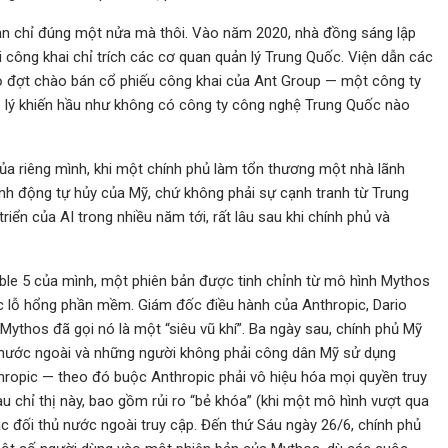
bạn chỉ đúng một nửa mà thôi. Vào năm 2020, nhà đồng sáng lập
i công khai chỉ trích các cơ quan quản lý Trung Quốc. Viện dẫn các
bỏ đợt chào bán cổ phiếu công khai của Ant Group — một công ty
lý khiến hầu như không có công ty công nghệ Trung Quốc nào
ủa riêng mình, khi một chính phủ làm tổn thương một nhà lãnh
h động tự hủy của Mỹ, chứ không phải sự cạnh tranh từ Trung
riển của AI trong nhiều năm tới, rất lâu sau khi chính phủ và
ble 5 của mình, một phiên bản được tinh chỉnh từ mô hình Mythos
ác lỗ hổng phần mềm. Giám đốc điều hành của Anthropic, Dario
Mythos đã gọi nó là một “siêu vũ khí”. Ba ngày sau, chính phủ Mỹ
i nước ngoài và những người không phải công dân Mỹ sử dụng
ropic — theo đó buộc Anthropic phải vô hiệu hóa mọi quyền truy
au chỉ thị này, bao gồm rủi ro “bẻ khóa” (khi một mô hình vượt qua
ác đối thủ nước ngoài truy cập. Đến thứ Sáu ngày 26/6, chính phủ