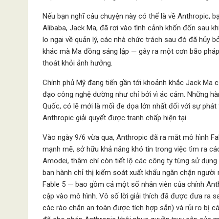
Nếu bạn nghĩ câu chuyện này có thể là về Anthropic, 
Alibaba, Jack Ma, đã rơi vào tình cảnh khốn đốn sau kh
lo ngại về quản lý, các nhà chức trách sau đó đã hủy 
khác mà Ma đồng sáng lập — gây ra một cơn bão pháp 
thoát khỏi ảnh hưởng.
Chính phủ Mỹ đang tiến gần tới khoảnh khắc Jack Ma c
đạo công nghệ dường như chỉ bởi vì ác cảm. Những hàn
Quốc, có lẽ mới là mối đe dọa lớn nhất đối với sự phát t
Anthropic giải quyết được tranh chấp hiện tại.
Vào ngày 9/6 vừa qua, Anthropic đã ra mắt mô hình Fa
mạnh mẽ, sở hữu khả năng khó tin trong việc tìm ra c
Amodei, thậm chí còn tiết lộ các công ty từng sử dụng 
ban hành chỉ thị kiểm soát xuất khẩu ngăn chặn ngườ
Fable 5 — bao gồm cả một số nhân viên của chính Anth
cập vào mô hình. Vô số lời giải thích đã được đưa ra s
các rào chắn an toàn được tích hợp sẵn) và rủi ro bị c