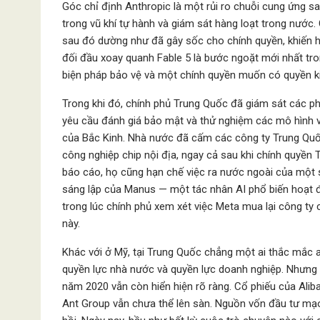
Góc chỉ định Anthropic là một rủi ro chuỗi cung ứng s
trong vũ khí tự hành và giám sát hàng loạt trong nướ
sau đó dường như đã gây sốc cho chính quyền, khiến 
đối đầu xoay quanh Fable 5 là bước ngoặt mới nhất tr
biện pháp bảo vệ và một chính quyền muốn có quyền ki
Trong khi đó, chính phủ Trung Quốc đã giám sát các ph
yêu cầu đánh giá bảo mật và thử nghiệm các mô hình v
của Bắc Kinh. Nhà nước đã cấm các công ty Trung Quốc
công nghiệp chip nội địa, ngay cả sau khi chính quyề
báo cáo, họ cũng hạn chế việc ra nước ngoài của một s
sáng lập của Manus — một tác nhân AI phổ biến hoạt đ
trong lúc chính phủ xem xét việc Meta mua lại công ty
này.
Khác với ở Mỹ, tại Trung Quốc chẳng một ai thắc mắc a
quyền lực nhà nước và quyền lực doanh nghiệp. Nhưng
năm 2020 vẫn còn hiển hiện rõ ràng. Cổ phiếu của Aliba
Ant Group vẫn chưa thể lên sàn. Nguồn vốn đầu tư mạ