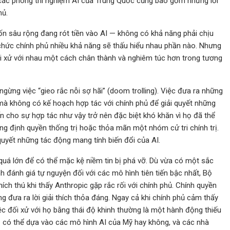
i các phòng thí nghiệm AI của Trung Quốc cũng bao gồm những lời
hủ.
ốn sâu rộng đang rót tiền vào AI — không có khả năng phải chịu
chức chính phủ nhiều khả năng sẽ thấu hiểu nhau phần nào. Nhưng
i xử với nhau một cách chân thành và nghiêm túc hơn trong tương
gừng việc “gieo rắc nỗi sợ hãi” (doom trolling). Việc đưa ra những
mà không có kế hoạch hợp tác với chính phủ để giải quyết những
iến cho sự hợp tác như vậy trở nên đặc biệt khó khăn vì họ đã thể
ng định quyền thống trị hoặc thỏa mãn một nhóm cử tri chính trị.
quyết những tác động mang tính biến đổi của AI.
 quá lớn để có thể mặc kệ niềm tin bị phá vỡ. Dù vừa có một sắc
 đánh giá tự nguyện đối với các mô hình tiên tiến bậc nhất, Bộ
ch thú khi thấy Anthropic gặp rắc rối với chính phủ. Chính quyền
 đưa ra lời giải thích thỏa đáng. Ngay cả khi chính phủ cảm thấy
ệc đối xử với họ bằng thái độ khinh thường là một hành động thiếu
ọ có thể dựa vào các mô hình AI của Mỹ hay không, và các nhà