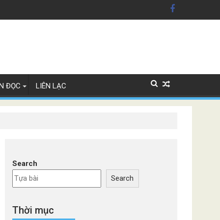
n Mỹ'
ây Lan
N ĐỌC
LIÊN LẠC
Search
Search
Thời mục