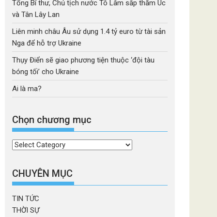
Tổng Bí thư, Chủ tịch nước Tô Lâm sắp thăm Úc
và Tân Lây Lan
Liên minh châu Âu sử dụng 1.4 tỷ euro từ tài sản
Nga để hỗ trợ Ukraine
Thụy Điển sẽ giao phương tiện thuộc ‘đội tàu
bóng tối’ cho Ukraine
Ai là ma?
Chọn chương mục
Chọn
chương
mục
CHUYÊN MỤC
TIN TỨC
THỜI SỰ