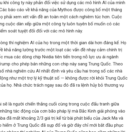
au khi công ty này phản đối việc sử dụng các mô hình AI của mình
c. Các báo cáo về khả năng của Mythos được công bố một tháng
họ phải xem xét vấn đề an toàn một cách nghiêm túc hơn. Cuộc
ong cuộc dàn xếp giữa một công ty luôn tuyên bố muốn có các
ểm soát tuyệt đối đối với các mô hình này.
òng thí nghiệm AI của họ trong một thời gian dài hơn đáng kể. Họ
ề khả năng lường trước một loạt các vấn đề nhạy cảm chính trị
 mua các dòng chip Nvidia tiên tiến trong nỗ lực ưu ái ngành
n Trump cho phép bán những con chip này sang Trung Quốc. Theo
ố nhà nghiên cứu AI nhất định và yêu cầu hai trong số các nhà
ộng như một trợ lý kỹ thuật số — không được rời khỏi Trung Quốc
 của họ. Nhà chức trách ngay sau đó đã ra lệnh hủy bỏ thương vụ
i sẽ là người chiến thắng cuối cùng trong cuộc đấu tranh giữa
 những tác động của cơn bão pháp lý mà Bắc Kinh giải phóng vào
ba đã mất khoảng 2/3 giá trị kể từ bài phát biểu của Jack Ma và
o hiểm ở Trung Quốc đã sụp đổ và giờ đây chỉ mới bắt đầu phục