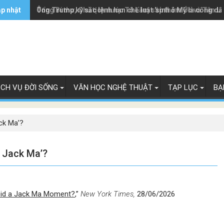
ập nhật
Ông Trump ký sắc lệnh hạn chế luật 'sinh ở Mỹ là công dâ
Tổng Bí thư, Chủ tịch nước Tô Lâm sắp thăm Úc và Tân L
ỊCH VỤ ĐỜI SỐNG
VĂN HỌC NGHỆ THUẬT
TẠP LỤC
BẠ
ck Ma’?
 Jack Ma’?
id a Jack Ma Moment?
,”
New York Times
,
28/06/2026