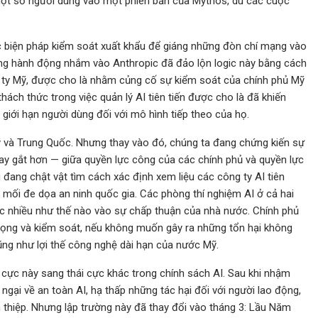
một số người dùng vào một phiên bản của Mythos, dù các cuộc
ác biện pháp kiểm soát xuất khẩu để giáng những đòn chí mạng vào
ng hành động nhắm vào Anthropic đã đảo lộn logic này bằng cách
 ty Mỹ, được cho là nhằm củng cố sự kiểm soát của chính phủ Mỹ
ách thức trong việc quản lý AI tiên tiến được cho là đã khiến
 giới hạn người dùng đối với mô hình tiếp theo của họ.
 và Trung Quốc. Nhưng thay vào đó, chúng ta đang chứng kiến sự
ay gắt hơn — giữa quyền lực công của các chính phủ và quyền lực
đang chật vật tìm cách xác định xem liệu các công ty AI tiên
 mối đe dọa an ninh quốc gia. Các phòng thí nghiệm AI ở cả hai
c nhiều như thế nào vào sự chấp thuận của nhà nước. Chính phủ
vọng và kiểm soát, nếu không muốn gây ra những tổn hại không
ũng như lợi thế công nghệ dài hạn của nước Mỹ.
i cực này sang thái cực khác trong chính sách AI. Sau khi nhậm
gại về an toàn AI, hạ thấp những tác hại đối với người lao động,
 thiệp. Nhưng lập trường này đã thay đổi vào tháng 3: Lầu Năm