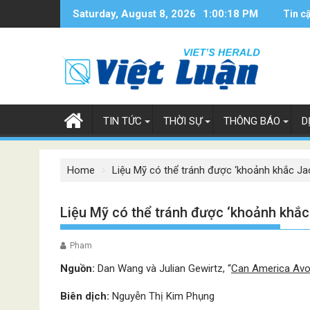
Skip
Saturday, August 8, 2026
1:00:19 PM
Tin c
to
content
TIN TỨC
THỜI SỰ
THÔNG BÁO
D
Home
Liệu Mỹ có thể tránh được ‘khoảnh khắc Ja
Liệu Mỹ có thể tránh được ‘khoảnh khắc
Pham
Nguồn:
Dan Wang và Julian Gewirtz, “
Can America Avo
Biên dịch:
Nguyễn Thị Kim Phụng