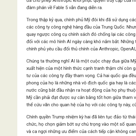
đã cho phép Anthropic khôi phục quyền truy cập của 
đàm phán về Fable 5 vẫn đang diễn ra.
Trong thập kỷ qua, chính phủ Mỹ đôi khi đã sử dụng c
các công ty công nghệ hàng đầu của Trung Quốc. Như
quay ngược công cụ chính sách đó chống lại các công
đối với các mô hình AI ngày càng khó nắm bắt. Những th
chính phủ yêu cầu đối thủ chính của Anthropic, OpenAI,
Chúng ta thường nghĩ AI là một cuộc chạy đua giữa Mỹ
xuất hiện của một hình thức cạnh tranh thậm chí còn g
tư của các công ty đầy tham vọng. Cả hai quốc gia đều 
phong của họ là những nhà vô địch quốc gia hay là các
nước cũng bắt đầu nhận ra hoạt động của họ phụ thuộ
Mỹ cần phải đạt được sự cân bằng tốt hơn giữa tham 
thể cứu vãn cho quan hệ của họ với các công ty này, c
Chính quyền Trump nhiệm kỳ hai đã liên tục đảo từ thá
chức, họ chọn giảm bớt sự chú trọng vào một số quan n
và ca ngợi những ưu điểm của cách tiếp cận không can