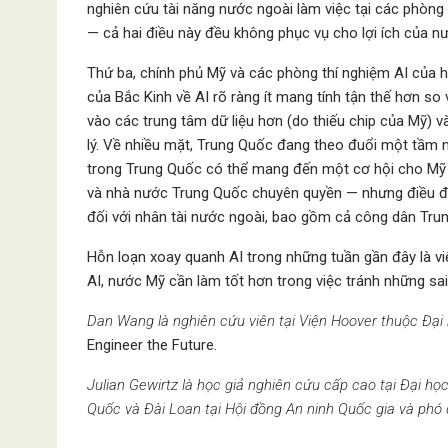
nghiên cứu tài năng nước ngoài làm việc tại các phòng
— cả hai điều này đều không phục vụ cho lợi ích của n
Thứ ba, chính phủ Mỹ và các phòng thí nghiệm AI của h
của Bắc Kinh về AI rõ ràng ít mang tính tận thế hơn so
vào các trung tâm dữ liệu hơn (do thiếu chip của Mỹ) 
lý. Về nhiều mặt, Trung Quốc đang theo đuổi một tầm n
trong Trung Quốc có thể mang đến một cơ hội cho Mỹ
và nhà nước Trung Quốc chuyên quyền — nhưng điều đó 
đối với nhân tài nước ngoài, bao gồm cả công dân Tru
Hỗn loạn xoay quanh AI trong những tuần gần đây là việ
AI, nước Mỹ cần làm tốt hơn trong việc tránh những sai
Dan Wang là nghiên cứu viên tại Viện Hoover thuộc Đại 
Engineer the Future.
Julian Gewirtz là học giả nghiên cứu cấp cao tại Đại h
Quốc và Đài Loan tại Hội đồng An ninh Quốc gia và phó 