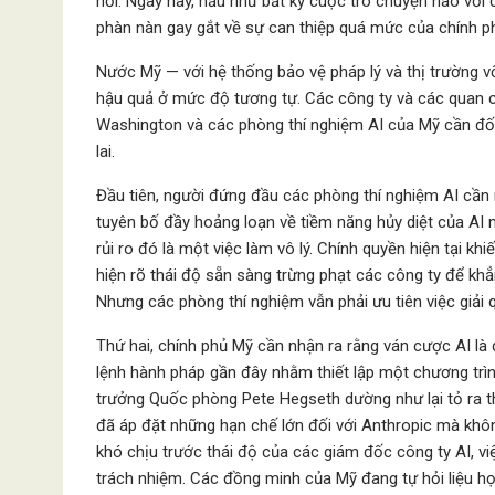
hồi. Ngày nay, hầu như bất kỳ cuộc trò chuyện nào vớ
phàn nàn gay gắt về sự can thiệp quá mức của chính p
Nước Mỹ — với hệ thống bảo vệ pháp lý và thị trường v
hậu quả ở mức độ tương tự. Các công ty và các quan 
Washington và các phòng thí nghiệm AI của Mỹ cần đố
lai.
Đầu tiên, người đứng đầu các phòng thí nghiệm AI cần n
tuyên bố đầy hoảng loạn về tiềm năng hủy diệt của AI 
rủi ro đó là một việc làm vô lý. Chính quyền hiện tại kh
hiện rõ thái độ sẵn sàng trừng phạt các công ty để khẳ
Nhưng các phòng thí nghiệm vẫn phải ưu tiên việc giải 
Thứ hai, chính phủ Mỹ cần nhận ra rằng ván cược AI là
lệnh hành pháp gần đây nhằm thiết lập một chương trình
trưởng Quốc phòng Pete Hegseth dường như lại tỏ ra thí
đã áp đặt những hạn chế lớn đối với Anthropic mà không
khó chịu trước thái độ của các giám đốc công ty AI, vi
trách nhiệm. Các đồng minh của Mỹ đang tự hỏi liệu h