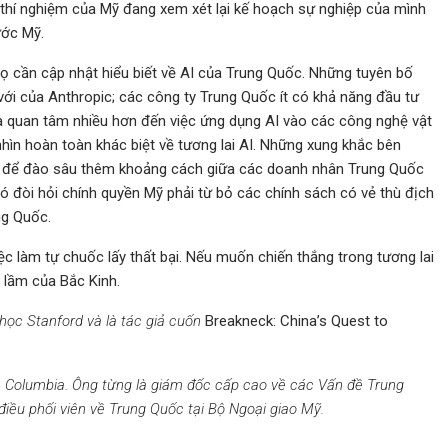
 thí nghiệm của Mỹ đang xem xét lại kế hoạch sự nghiệp của mình
ước Mỹ.
ọ cần cập nhật hiểu biết về AI của Trung Quốc. Những tuyên bố
 với của Anthropic; các công ty Trung Quốc ít có khả năng đầu tư
và quan tâm nhiều hơn đến việc ứng dụng AI vào các công nghệ vật
hìn hoàn toàn khác biệt về tương lai AI. Những xung khắc bên
 để đào sâu thêm khoảng cách giữa các doanh nhân Trung Quốc
đòi hỏi chính quyền Mỹ phải từ bỏ các chính sách có vẻ thù địch
ng Quốc.
c làm tự chuốc lấy thất bại. Nếu muốn chiến thắng trong tương lai
 lầm của Bắc Kinh.
học Stanford và là tác giả cuốn
Breakneck: China’s Quest to
ọc Columbia. Ông từng là giám đốc cấp cao về các Vấn đề Trung
điều phối viên về Trung Quốc tại Bộ Ngoại giao Mỹ.