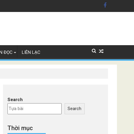
ãng xe Đức
N ĐỌC
LIÊN LẠC
Search
Search
Thời mục