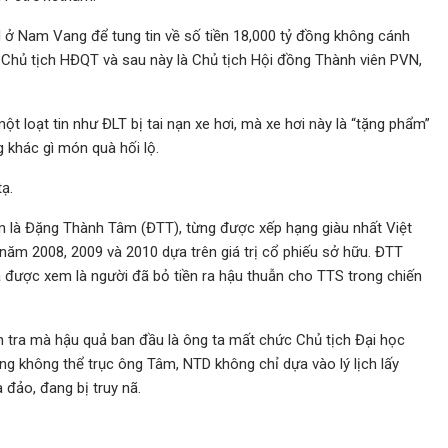
 ở Nam Vang để tung tin về số tiền 18,000 tỷ đồng không cánh
 Chủ tịch HĐQT và sau này là Chủ tịch Hội đồng Thành viên PVN,
t loạt tin như ĐLT bị tai nạn xe hơi, mà xe hơi này là “tặng phẩm”
 khác gì món quà hối lộ.
ạ.
m là Đặng Thành Tâm (ĐTT), từng được xếp hạng giàu nhất Việt
ăm 2008, 2009 và 2010 dựa trên giá trị cổ phiếu sở hữu. ĐTT
à được xem là người đã bỏ tiền ra hậu thuẫn cho TTS trong chiến
 tra mà hậu quả ban đầu là ông ta mất chức Chủ tịch Đại học
 không thể trục ông Tâm, NTD không chỉ dựa vào lý lịch lấy
 đảo, đang bị truy nã.