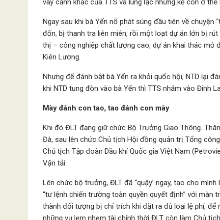
vây cánh khác của TTS và lung lạc những kẻ còn ở thế 
Ngay sau khi bà Yến nổ phát súng đầu tiên về chuyện 
đốn, bị thanh tra liên miên, rồi một loạt dự án lớn bị r
thị – công nghiệp chất lượng cao, dự án khai thác mỏ
Kiên Lương.
Nhưng để đánh bật bà Yến ra khỏi quốc hội, NTD lại đán
khi NTD tung đòn vào bà Yến thì TTS nhắm vào Đinh La
Mày đánh con tao, tao đánh con mày
Khi đó ĐLT đang giữ chức Bộ Trưởng Giao Thông. Thăn
Đà, sau lên chức Chủ tịch Hội đồng quản trị Tổng cô
Chủ tịch Tập đoàn Dầu khí Quốc gia Việt Nam (Petrov
Vận tải.
Lên chức bộ trưởng, ĐLT đã “quậy’ ngay, tạo cho mình
“tư lệnh chiến trường toàn quyền quyết định” với màn tr
thành đối tượng bị chỉ trích khi đặt ra đủ loại lệ phí, để
những vụ lem nhem tài chính thời ĐLT còn làm Chủ tịc