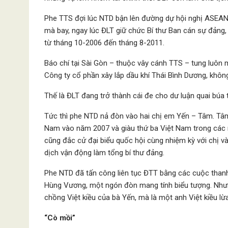
Phe TTS đợi lúc NTD bận lên đường dự hội nghị ASEAN
mà bay, ngay lúc ĐLT giữ chức Bí thư Ban cán sự đảng,
từ tháng 10-2006 đến tháng 8-2011.
Báo chí tại Sài Gòn – thuộc vây cánh TTS – tung luôn mộ
Công ty cổ phần xây lắp dầu khí Thái Bình Dương, không
Thế là ĐLT đang trở thành cái đe cho dư luận quai búa t
Tức thì phe NTD nả đòn vào hai chị em Yến – Tâm. Tâ
Nam vào năm 2007 và giàu thứ ba Việt Nam trong các n
cũng đắc cử đại biểu quốc hội cùng nhiệm kỳ với chị v
dịch vận động làm tổng bí thư đảng.
Phe NTD đã tấn công liên tục ĐTT bằng các cuộc thanh
Hùng Vương, một ngón đòn mang tính biểu tượng. Nhưng
chồng Việt kiều của bà Yến, mà là một anh Việt kiều lừa
“Cò mồi”