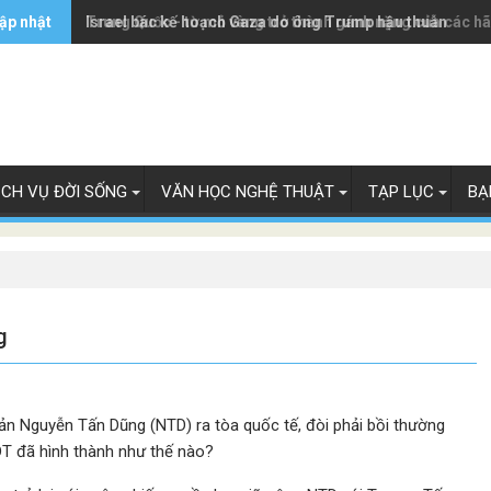
ập nhật
Trung Quốc - từ mỏ vàng trở thành gánh nặng của các h
Israel bác kế hoạch Gaza do ông Trump hậu thuẫn
ỊCH VỤ ĐỜI SỐNG
VĂN HỌC NGHỆ THUẬT
TẠP LỤC
BẠ
g
n Nguyễn Tấn Dũng (NTD) ra tòa quốc tế, đòi phải bồi thường
NDT đã hình thành như thế nào?