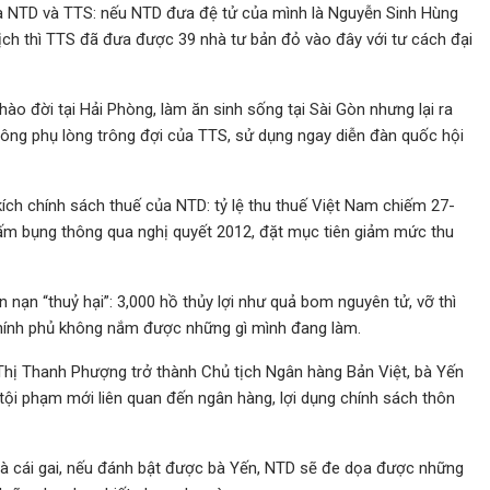
a NTD và TTS: nếu NTD đưa đệ tử của mình là Nguyễn Sinh Hùng
ch thì TTS đã đưa được 39 nhà tư bản đỏ vào đây với tư cách đại
hào đời tại Hải Phòng, làm ăn sinh sống tại Sài Gòn nhưng lại ra
hông phụ lòng trông đợi của TTS, sử dụng ngay diễn đàn quốc hội
kích chính sách thuế của NTD: tỷ lệ thu thuế Việt Nam chiếm 27-
ấm bụng thông qua nghị quyết 2012, đặt mục tiên giảm mức thu
 nạn “thuỷ hại”: 3,000 hồ thủy lợi như quả bom nguyên tử, vỡ thì
chính phủ không nắm được những gì mình đang làm.
Thị Thanh Phượng trở thành Chủ tịch Ngân hàng Bản Việt, bà Yến
i tội phạm mới liên quan đến ngân hàng, lợi dụng chính sách thôn
 là cái gai, nếu đánh bật được bà Yến, NTD sẽ đe dọa được những