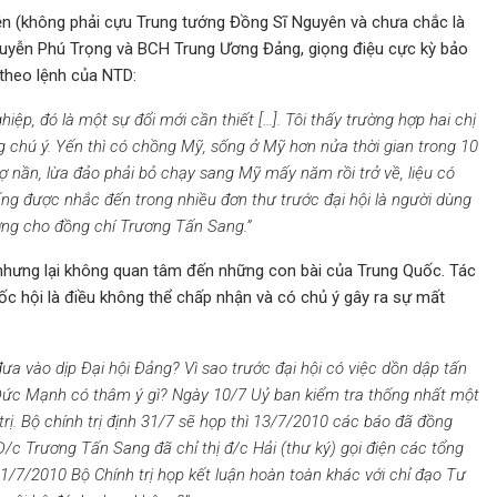
ện (không phải cựu Trung tướng Đồng Sĩ Nguyên và chưa chắc là
 Nguyễn Phú Trọng và BCH Trung Ương Đảng, giọng điệu cực kỳ bảo
t theo lệnh của NTD:
iệp, đó là một sự đổi mới cần thiết […]. Tôi thấy trường hợp hai chị
chú ý. Yến thì có chồng Mỹ, sống ở Mỹ hơn nửa thời gian trong 10
ợ nần, lừa đảo phải bỏ chạy sang Mỹ mấy năm rồi trở về, liệu có
ng được nhắc đến trong nhiều đơn thư trước đại hội là người dùng
ớng cho đồng chí Trương Tấn Sang.”
 nhưng lại không quan tâm đến những con bài của Trung Quốc. Tác
Quốc hội là điều không thể chấp nhận và có chủ ý gây ra sự mất
a vào dịp Đại hội Đảng? Vì sao trước đại hội có việc dồn dập tấn
Đức Mạnh có thâm ý gì? Ngày 10/7 Uỷ ban kiểm tra thống nhất một
trị. Bộ chính trị định 31/7 sẽ họp thì 13/7/2010 các báo đã đồng
 Đ/c Trương Tấn Sang đã chỉ thị đ/c Hải (thư ký) gọi điện các tổng
1/7/2010 Bộ Chính trị họp kết luận hoàn toàn khác với chỉ đạo Tư