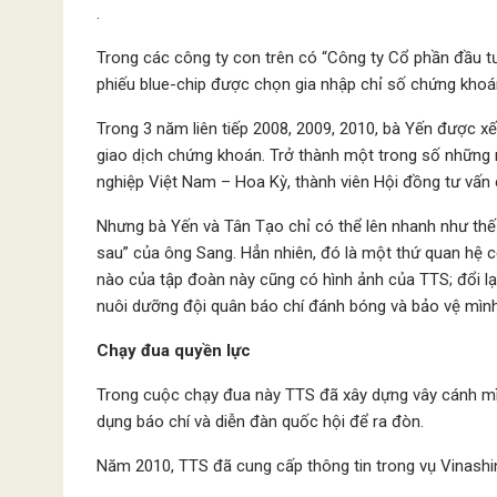
.
Trong các công ty con trên có “Công ty Cổ phần đầu t
phiếu blue-chip được chọn gia nhập chỉ số chứng khoán
Trong 3 năm liên tiếp 2008, 2009, 2010, bà Yến được x
giao dịch chứng khoán. Trở thành một trong số những 
nghiệp Việt Nam – Hoa Kỳ, thành viên Hội đồng tư 
Nhưng bà Yến và Tân Tạo chỉ có thể lên nhanh như thế l
sau” của ông Sang. Hẳn nhiên, đó là một thứ quan hệ c
nào của tập đoàn này cũng có hình ảnh của TTS; đổi lại
nuôi dưỡng đội quân báo chí đánh bóng và bảo vệ mình
Chạy đua quyền lực
Trong cuộc chạy đua này TTS đã xây dựng vây cánh mình 
dụng báo chí và diễn đàn quốc hội để ra đòn.
Năm 2010, TTS đã cung cấp thông tin trong vụ Vinashi