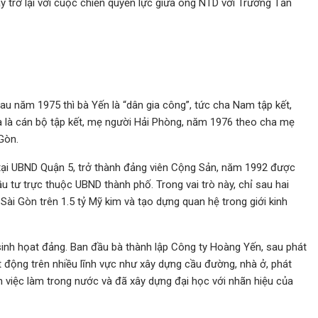
y trở lại với cuộc chiến quyền lực giữa ông NTD với Trương Tấn
au năm 1975 thì bà Yến là “dân gia công”, tức cha Nam tập kết,
a là cán bộ tập kết, mẹ người Hải Phòng, năm 1976 theo cha mẹ
Gòn.
 tại UBND Quận 5, trở thành đảng viên Cộng Sản, năm 1992 được
 tư trực thuộc UBND thành phố. Trong vai trò này, chỉ sau hai
ài Gòn trên 1.5 tỷ Mỹ kim và tạo dựng quan hệ trong giới kinh
inh họat đảng. Ban đầu bà thành lập Công ty Hoàng Yến, sau phát
t động trên nhiều lĩnh vực như xây dựng cầu đường, nhà ở, phát
n việc làm trong nước và đã xây dựng đại học với nhãn hiệu của