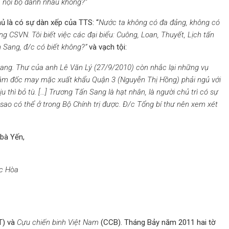
 nội bộ đánh nhau không?”
hủ là có sự dàn xếp của TTS: “
Nước ta không có đa đảng, không có
g CSVN. Tôi biết việc các đại biểu: Cuông, Loan, Thuyết, Lịch tấn
 Sang, đ/c có biết không?”
và vạch tội:
Sang. Thư của anh Lê Văn Lý (27/9/2010) còn nhắc lại những vụ
iám đốc may mặc xuất khẩu Quận 3 (Nguyễn Thị Hồng) phải ngủ với
 thì bỏ tù. […] Trương Tấn Sang là hạt nhân, là người chủ trì có sự
sao có thể ở trong Bộ Chính trị được. Đ/c Tổng bí thư nên xem xét
 bà Yến,
c Hòa
) và
Cựu chiến binh Việt Nam
(CCB). Tháng Bảy năm 2011 hai tờ