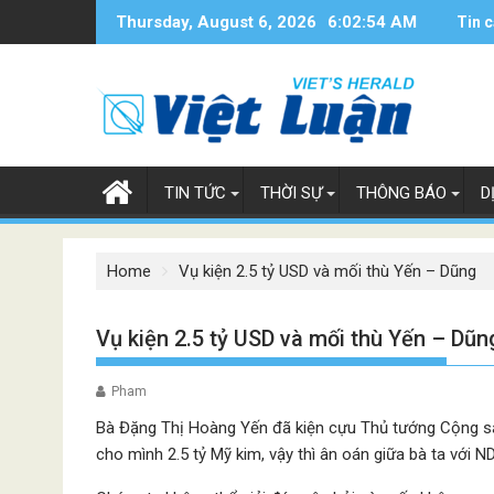
Skip
Thursday, August 6, 2026
6:02:55 AM
Tin c
to
content
TIN TỨC
THỜI SỰ
THÔNG BÁO
D
Home
Vụ kiện 2.5 tỷ USD và mối thù Yến – Dũng
Vụ kiện 2.5 tỷ USD và mối thù Yến – Dũn
Pham
Bà Đặng Thị Hoàng Yến đã kiện cựu Thủ tướng Cộng sả
cho mình 2.5 tỷ Mỹ kim, vậy thì ân oán giữa bà ta với 