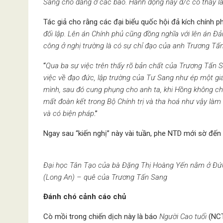
Sang cho đăng ở các báo. Hành động này đ/c có thấy là
Tác giả cho rằng các đại biểu quốc hội đả kích chính p
đối lập. Lên án Chính phủ cũng đồng nghĩa với lên án Đản
công ở nghị trường là có sự chỉ đạo của anh Trương Tấn
“
Qua ba sự việc trên thấy rõ bản chất của Trương Tấn 
việc về đạo đức, lập trường của Tư Sang như ép một g
mình, sau đó cung phụng cho anh ta, khi Hồng không chịu
mất đoàn kết trong Bộ Chính trị và tha hoá như vậy làm 
và có biện pháp
.”
Ngay sau “kiến nghị” này vài tuần, phe NTD mới sờ đến
Đại học Tân Tạo của bà Đặng Thị Hoàng Yến nằm ở Đứ
(Long An) – quê của Trương Tấn Sang
Đánh chó cảnh cáo chủ
Cò mồi trong chiến dịch này là báo
Người Cao tuổi
(NCT