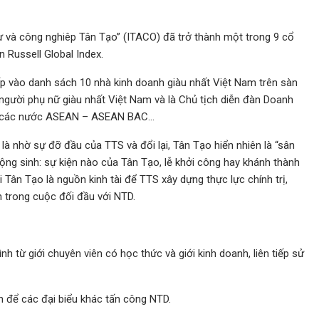
ư và công nghiêp Tân Tạo” (ITACO) đã trở thành một trong 9 cổ
 Russell Global Index.
ếp vào danh sách 10 nhà kinh doanh giàu nhất Việt Nam trên sàn
người phụ nữ giàu nhất Việt Nam và là Chủ tịch diễn đàn Doanh
vấn các nước ASEAN – ASEAN BAC…
à nhờ sự đỡ đầu của TTS và đổi lại, Tân Tạo hiển nhiên là “sân
ộng sinh: sự kiện nào của Tân Tạo, lễ khởi công hay khánh thành
 Tân Tạo là nguồn kinh tài để TTS xây dựng thực lực chính trị,
 trong cuộc đối đầu với NTD.
từ giới chuyên viên có học thức và giới kinh doanh, liên tiếp sử
n để các đại biểu khác tấn công NTD.