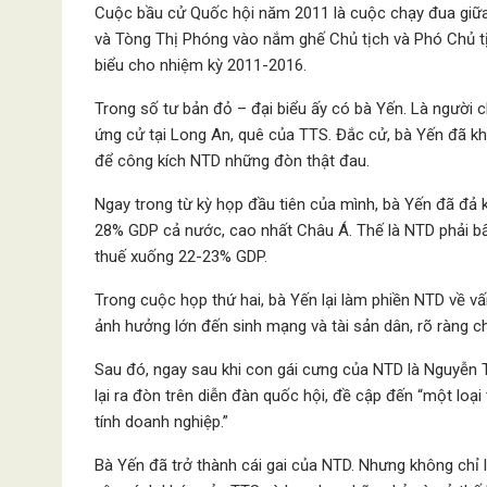
Cuộc bầu cử Quốc hội năm 2011 là cuộc chạy đua giữ
và Tòng Thị Phóng vào nắm ghế Chủ tịch và Phó Chủ tị
biểu cho nhiệm kỳ 2011-2016.
Trong số tư bản đỏ – đại biểu ấy có bà Yến. Là người c
ứng cử tại Long An, quê của TTS. Đắc cử, bà Yến đã k
để công kích NTD những đòn thật đau.
Ngay trong từ kỳ họp đầu tiên của mình, bà Yến đã đả 
28% GDP cả nước, cao nhất Châu Á. Thế là NTD phải b
thuế xuống 22-23% GDP.
Trong cuộc họp thứ hai, bà Yến lại làm phiền NTD về vấn
ảnh hưởng lớn đến sinh mạng và tài sản dân, rõ ràng 
Sau đó, ngay sau khi con gái cưng của NTD là Nguyễn 
lại ra đòn trên diễn đàn quốc hội, đề cập đến “một loạ
tính doanh nghiệp.”
Bà Yến đã trở thành cái gai của NTD. Nhưng không chỉ