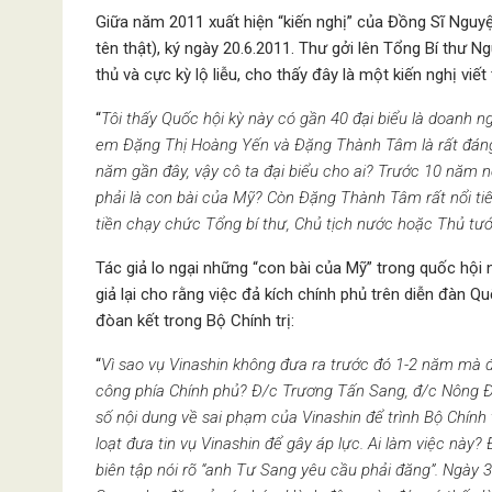
Giữa năm 2011 xuất hiện “kiến nghị” của Đồng Sĩ Nguy
tên thật), ký ngày 20.6.2011. Thư gởi lên Tổng Bí thư
thủ và cực kỳ lộ liễu, cho thấy đây là một kiến nghị viế
“
Tôi thấy Quốc hội kỳ này có gần 40 đại biểu là doanh ngh
em Đặng Thị Hoàng Yến và Đặng Thành Tâm là rất đáng 
năm gần đây, vậy cô ta đại biểu cho ai? Trước 10 năm n
phải là con bài của Mỹ? Còn Đặng Thành Tâm rất nổi tiế
tiền chạy chức Tổng bí thư, Chủ tịch nước hoặc Thủ tư
Tác giả lo ngại những “con bài của Mỹ” trong quốc hội
giả lại cho rằng việc đả kích chính phủ trên diễn đàn 
đòan kết trong Bộ Chính trị:
“
Vì sao vụ Vinashin không đưa ra trước đó 1-2 năm mà đư
công phía Chính phủ? Đ/c Trương Tấn Sang, đ/c Nông 
số nội dung về sai phạm của Vinashin để trình Bộ Chính 
loạt đưa tin vụ Vinashin để gây áp lực. Ai làm việc này?
biên tập nói rõ “anh Tư Sang yêu cầu phải đăng”. Ngày 3