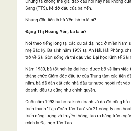
Chúng ta không thể giải đáp câu hỏi này nếu không qua
Sang (TTS), kẻ đỡ đầu của bà Yến.
Nhưng đầu tiên là bà Yến: bà ta là ai?
Đặng Thị Hoàng Yến, bà là ai?
Nói theo tiếng lóng tại các cư xá đại học ở miền Nam s
mẹ Bắc kỳ. Bà sinh năm 1959 tại An Hải, Hải Phòng, ch
trở về Sài Gòn sống và thi đậu vào Đại học Kinh tế Sài 
Năm 1980, bà tốt nghiệp đại học, được bổ về làm việc
thăng chức Giám đốc đầu tư của Trung tâm xúc tiến đầu
năm, bà đã dẫn dắt các nhà đầu tư nước ngoài rót vào S
doanh, đầu tư cũng như chính quyền.
Cuối năm 1993 bà bỏ ra kinh doanh và do đó cũng bỏ s
triển thành “Tập đoàn Tân Tạo” với 21 công ty con hoạ
triển năng lượng và truyền thông, tạo ra hàng trăm ngà
mình là Đại học Tân Tạo