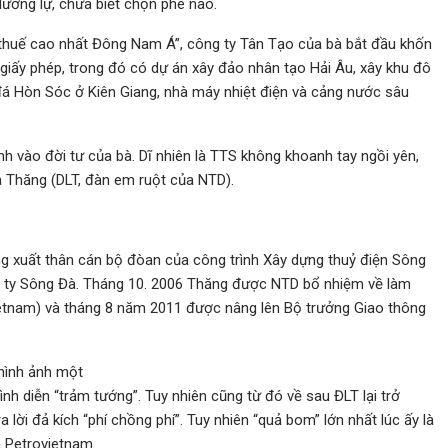
lưỡng lự, chưa biết chọn phe nào.
“thuế cao nhất Đông Nam Á”, công ty Tân Tạo của bà bắt đầu khốn
út giấy phép, trong đó có dự án xây đảo nhân tạo Hải Âu, xây khu đô
 đá Hòn Sóc ở Kiên Giang, nhà máy nhiệt điện và cảng nước sâu
h vào đời tư của bà. Dĩ nhiên là TTS không khoanh tay ngồi yên,
 Thăng (DLT, đàn em ruột của NTD).
g xuất thân cán bộ đòan của công trình Xây dựng thuỷ điện Sông
ng ty Sông Đà. Tháng 10. 2006 Thăng được NTD bổ nhiệm về làm
ietnam) và tháng 8 năm 2011 được nâng lên Bộ trưởng Giao thông
 hình ảnh một
ình diễn “trảm tướng”. Tuy nhiên cũng từ đó về sau ĐLT lại trở
 ra lời đả kích “phí chồng phí”. Tuy nhiên “quả bom” lớn nhất lúc ấy là
h Petrovietnam.