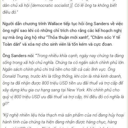
dân chủ xã hội (democratic socialist.
)]. Có lẽ ông ta không biết
điều đó.”
Người dẫn chương trình Wallace tiếp tục hỏi ông Sanders về việc
ông nghĩ sao khi có những chỉ trích cho rằng các kế hoạch nghị
sự mà ông ủng hộ như “Thỏa thuận mới xanh”, “Chăm sóc Y tế
Toàn dân” và xóa nợ cho sinh viên là tốn kém và cực đoan.
Ông Sanders nói: “
Trong nhiều khía cạnh, ngày nay chúng ta đang
sống trong xã hội chủ nghĩa. Chúng ta có ngân sách chính phủ lớn.
Ngân sách chính phủ chi trả tiền cho tất cả các lĩnh vực. Ông
Donald Trump, trước khi là tổng thống, khi còn là nhà kinh doanh,
ông ta đã nhận được 800 triệu USD tiền ưu đãi thuế và trợ cấp để
xây dựng khu gia cư hạng sang tại New York. Khi chính phủ cho
quý vị 800 triệu USD ưu đãi thuế và trợ cấp, thì điều đó có nghĩa là
gì?”
“Kỹ nghệ nhiên liệu hóa thạch mà sản phẩm của nó đang hủy hoại
hành tinh của chúng ta hiện đang nhận được hàng chục, hàng