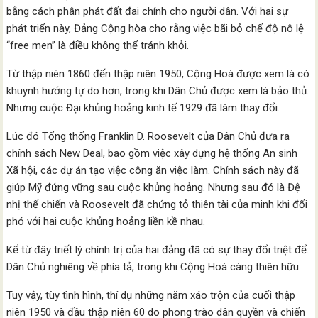
bằng cách phân phát đất đai chính cho người dân. Với hai sự
phát triển này, Đảng Cộng hòa cho rằng việc bãi bỏ chế độ nô lệ
“free men” là điều không thể tránh khỏi.
Từ thập niên 1860 đến thập niên 1950, Cộng Hoà được xem là có
khuynh hướng tự do hơn, trong khi Dân Chủ được xem là bảo thủ.
Nhưng cuộc Đại khủng hoảng kinh tế 1929 đã làm thay đổi.
Lúc đó Tổng thống Franklin D. Roosevelt của Dân Chủ đưa ra
chính sách New Deal, bao gồm việc xây dựng hệ thống An sinh
Xã hội, các dự án tạo việc công ăn việc làm. Chính sách này đã
giúp Mỹ đứng vững sau cuộc khủng hoảng. Nhưng sau đó là Đệ
nhị thế chiến và Roosevelt đã chứng tỏ thiên tài của minh khi đối
phó với hai cuộc khủng hoảng liền kề nhau.
Kể từ đây triết lý chính trị của hai đảng đã có sự thay đổi triệt để:
Dân Chủ nghiêng về phía tả, trong khi Cộng Hoà càng thiên hữu.
Tuy vậy, tùy tình hình, thí dụ những năm xáo trộn của cuối thập
niên 1950 và đầu thập niên 60 do phong trào dân quyền và chiến