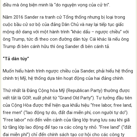
điều mà ông biện minh là “do nguyện vọng của cử tri”.
Năm 2016 Sander ra tranh cử Tổng thống nhưng bị loại trong
cuộc bầu cử sơ bộ của đảng Dân Chủ và nay lại tiếp tục giấc
mộng dở dang với một hành trình “khác dấu – ngược chiều” với
ông Trump, tức đi theo con đường dân túy. Cái khác là nếu ông
Trump đi bên cánh hữu thì ông Sander đi bên cánh tả.
“Tả dân túy”
Muốn hiểu hành trình ngược chiều của Sander, phải hiểu hệ thống
chính trị Mỹ, hệ thống dựa tên hoạt động của hai đảng chính.
Thứ nhất là Đảng Cộng hòa Mỹ (Republican Party) thường được
viết tắt là GOP, xuất phát từ “Grand Old Party”). Tư tưởng đầu tiên
của Cộng Hòa được thể hiện qua khẩu hiệu “free labor, free land,
free men” (“lao động tự do, đất đai miễn phí, con người tự do”).
“Free labor” nói đến viễn cảnh của tầng lớp trung lưu sau khi giã
từ tầng lớp lao động để tạo ra các công ty nhỏ. “Free land” (“đất
đai miễn phí”) chỉ đến chính sách tạo cơ hội cho các công ty