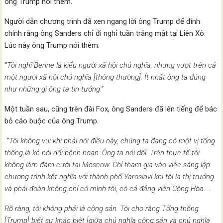
ông Trump nói thêm.
Người dẫn chương trình đã xen ngang lời ông Trump để đính
chính rằng ông Sanders chỉ đi nghỉ tuần trăng mật tại Liên Xô.
Lúc này ông Trump nói thêm:
“
Tôi nghĩ Berine là kiểu người xã hội chủ nghĩa, nhưng vượt trên cả
một người xã hội chủ nghĩa [thông thường]. Ít nhất ông ta đúng
như những gì ông ta tin tưởng.”
Một tuần sau, cũng trên đài Fox, ông Sanders đã lên tiếng để bác
bỏ cáo buộc của ông Trump.
“
Tôi không vui khi phải nói điều này, chúng ta đang có một vị tổng
thống là kẻ nói dối bệnh hoạn. Ông ta nói dối. Trên thực tế tôi
không làm đám cưới tại Moscow. Chỉ tham gia vào việc sáng lập
chương trình kết nghĩa với thành phố Yaroslavl khi tôi là thị trưởng
và phái đoàn không chỉ có mình tôi, có cả đảng viên Cộng Hòa. …
Rõ ràng, tôi không phải là cộng sản. Tôi cho rằng Tổng thống
[Trump] biết sự khác biệt [giữa chủ nghĩa cộng sản và chủ nghĩa