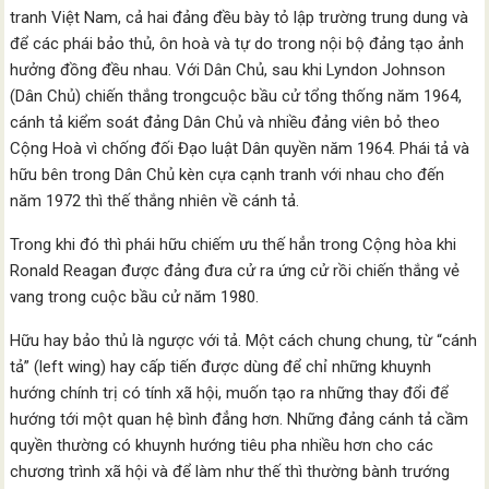
tranh Việt Nam, cả hai đảng đều bày tỏ lập trường trung dung và
để các phái bảo thủ, ôn hoà và tự do trong nội bộ đảng tạo ảnh
hưởng đồng đều nhau. Với Dân Chủ, sau khi Lyndon Johnson
(Dân Chủ) chiến thắng trongcuộc bầu cử tổng thống năm 1964,
cánh tả kiểm soát đảng Dân Chủ và nhiều đảng viên bỏ theo
Cộng Hoà vì chống đối Đạo luật Dân quyền năm 1964. Phái tả và
hữu bên trong Dân Chủ kèn cựa cạnh tranh với nhau cho đến
năm 1972 thì thế thắng nhiên về cánh tả.
Trong khi đó thì phái hữu chiếm ưu thế hẳn trong Cộng hòa khi
Ronald Reagan được đảng đưa cử ra ứng cử rồi chiến thắng vẻ
vang trong cuộc bầu cử năm 1980.
Hữu hay bảo thủ là ngược với tả. Một cách chung chung, từ “cánh
tả” (left wing) hay cấp tiến được dùng để chỉ những khuynh
hướng chính trị có tính xã hội, muốn tạo ra những thay đổi để
hướng tới một quan hệ bình đẳng hơn. Những đảng cánh tả cầm
quyền thường có khuynh hướng tiêu pha nhiều hơn cho các
chương trình xã hội và để làm như thế thì thường bành trướng