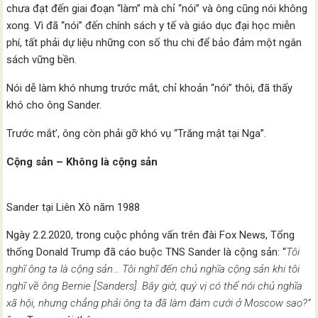
chưa đạt đến giai đoạn “làm” mà chỉ “nói” và ông cũng nói không
xong. Vì đã “nói” đến chính sách y tế và giáo dục đại học miễn
phí, tất phải dự liệu những con số thu chi để bảo đảm một ngân
sách vững bền.
Nói dễ làm khó nhưng trước mắt, chỉ khoản “nói” thôi, đã thấy
khó cho ông Sander.
Trước mắt’, ông còn phải gỡ khó vụ “Trăng mật tại Nga”.
Cộng sản – Không là cộng sản
Sander tại Liên Xô năm 1988
Ngày 2.2.2020, trong cuộc phỏng vấn trên đài Fox News, Tổng
thống Donald Trump đã cáo buộc TNS Sander là cộng sản: “
Tôi
nghĩ ông ta là cộng sản… Tôi nghĩ đến chủ nghĩa cộng sản khi tôi
nghĩ về ông Bernie [Sanders]. Bây giờ, quý vị có thể nói chủ nghĩa
xã hội, nhưng chẳng phải ông ta đã làm đám cưới ở Moscow sao?”