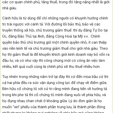
các cơ quan chính phủ, tăng thuế, trong đó tăng nặng nhất là giới
nhà giàu.
Cánh hữu là từ dùng để chỉ những người có khuynh hướng chính
trị trái ngược với cánh tả. Với đường lối bảo thủ, bảo vệ các
truyền thống xã hội, chủ trương giảm thuế: thí dụ đảng Tự Do tại
Úc, đảng Bảo Thủ tại Anh, đảng Cộng Hoà tại Mỹ v.v… Chính
quyền bảo thủ chủ trương giữ một chính quyền nhỏ, ít can thiệp
vào nền kinh tế và chủ trương giảm thuế cho giới nhà giàu. Theo
họ thì giảm thuế là để khuyến khích giới kinh doanh này bỏ vốn ra
đầu tư, và có như vậy thì công chúng mới có công ăn việc làm
nhiều, kết quả cuối cùng là chính phủ sẽ thu thuế nhiều hơn.
Tuy nhiên trong những năm trở lại đây thì cứ đến mùa bầu cử thì
cả hai phía đều ra sức vận dụng công lực để chạy về điểm giữa.
Bên hữu cố chứng tỏ với cử tri rằng mình đang tiến về hướng tả
trong khi phe tả thì cố chứng tỏ mình đang xuôi về phía hữu, và
họ đụng nhau chan chát ở khoảng giữa. Lý do đơn giản là họ
muốn “xin” phiếu của thành phần trung lưu, là thành phần đông