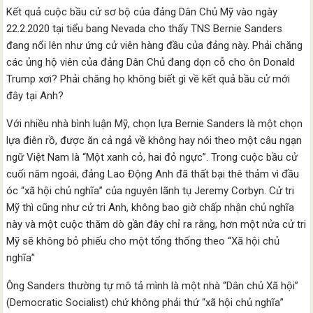
Kết quả cuộc bầu cử sơ bộ của đảng Dân Chủ Mỹ vào ngày
22.2.2020 tại tiểu bang Nevada cho thấy TNS Bernie Sanders
đang nổi lên như ứng cử viên hàng đầu của đảng này. Phải chăng
các ủng hộ viên của đảng Dân Chủ đang dọn cỗ cho ôn Donald
Trump xơi? Phải chăng họ không biết gì về kết quả bầu cử mới
đây tại Anh?
Với nhiều nhà bình luận Mỹ, chọn lựa Bernie Sanders là một chọn
lựa điên rồ, được ăn cả ngả về không hay nói theo một câu ngạn
ngữ Việt Nam là “Một xanh cỏ, hai đỏ ngực”. Trong cuộc bầu cử
cuối năm ngoái, đảng Lao Động Anh đã thất bại thê thảm vì đầu
óc “xã hội chủ nghĩa” của nguyên lãnh tụ Jeremy Corbyn. Cử tri
Mỹ thì cũng như cử tri Anh, không bao giờ chấp nhận chủ nghĩa
này và một cuộc thăm dò gần đây chỉ ra rằng, hơn một nửa cử tri
Mỹ sẽ không bỏ phiếu cho một tổng thống theo “Xã hội chủ
nghĩa”
Ông Sanders thường tự mô tả mình là một nhà “Dân chủ Xã hội”
(Democratic Socialist) chứ không phải thứ “xã hội chủ nghĩa”