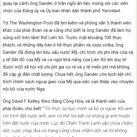
quay lại cảnh ông Sander ở trần ngồi ăn tiệc mừng với các viên
chức của Đảng ủy và Ủy ban nhân dân thành phố Yaroslavl.
Tờ The Washington Post đã tìm kiếm và phỏng vấn 5 thành viên
khác của phái đoàn và ai cũng cho biết là ông Sander đã làm họ
sửng sốt trên lãnh thổ Liên Xô. Trước mặt khoảng 100 thực
khách, và những dãy bàn ê hề thực phẩm và rượu votka, ông
Sander đã đứng lên bêu xấu nước Mỹ, chỉ trích chi phí nhà cửa và
y tế đắt đỏ của Mỹ và ca ngợi khả năng của Liên Xô khi duy trì
được một xã hội với chi phí gia cư rẻ và y tế miễn phí mà không
đề cập gì đến chất lượng. Chưa hết, ông Sander còn kịch liệt chỉ
trích chính sách ngoại giao của Mỹ qua việc can thiệp vào chuyện
nội bộ của nước Nga.
Ông David F. Kelley, theo đảng Cộng Hòa, và là thành viên của
phái đoàn, cho biết: “
Tôi thực sự bực mình và bỏ ra ngoài. Khi anh
chỉ trích đất nước anh, anh có thể nói bất cứ những gì anh muốn
trên đất nước của mình. Lúc đó Chiến Tranh Lạnh vẫn chưa chấm
dứt, cuộc chạy đua vũ trang cũng chưa chấm dứt, và tôi không