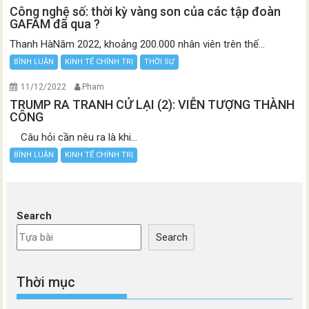
Công nghệ số: thời kỳ vàng son của các tập đoàn
GAFAM đã qua ?
Thanh HàNăm 2022, khoảng 200.000 nhân viên trên thế...
BÌNH LUẬN
KINH TẾ CHÍNH TRỊ
THỜI SỰ
11/12/2022
Pham
TRUMP RA TRANH CỬ LẠI (2): VIỄN TƯỢNG THÀNH
CÔNG
Câu hỏi cần nêu ra là khi...
BÌNH LUẬN
KINH TẾ CHÍNH TRỊ
Search
Search
Thời mục