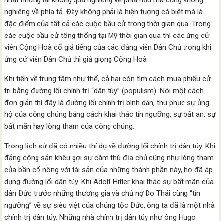
nhất nhưng lại không quá nghiêng về phía hữu mà cũng không
nghiêng về phía tả. Đây không phải là hiện tượng cá biệt mà là
đặc điểm của tất cả các cuộc bầu cử trong thời gian qua. Trong
các cuộc bầu cử tổng thống tại Mỹ thời gian qua thì các ứng cử
viên Cộng Hoà cố giả tiếng của các đảng viên Dân Chủ trong khi
ứng cử viên Dân Chủ thì giả giọng Cộng Hoà.
Khi tiến về trung tâm như thế, cả hai còn tìm cách mua phiếu cử
tri bằng đường lối chính trị “dân túy” (populism). Nói một cách
đơn giản thì đây là đường lối chính trị bình dân, thu phục sự ủng
hộ của công chúng bằng cách khai thác tín ngưỡng, sự bất an, sự
bất mãn hay lòng tham của công chúng.
Trong lịch sử đã có nhiều thí dụ về đường lối chính trị dân túy. Khi
đảng cộng sản khêu gợi sự căm thù địa chủ cũng như lòng tham
của bần cố nông với tài sản của những thành phần này, họ đã áp
dụng đường lối dân túy. Khi Adolf Hitler khai thác sự bất mãn của
dân Đức trước những thương gia và chủ nợ Do Thái cùng “tín
ngưỡng” về sự siêu việt của chủng tộc Đức, ông ta đã là một nhà
chính trị dân túy. Những nhà chính trị dân túy như ông Hugo