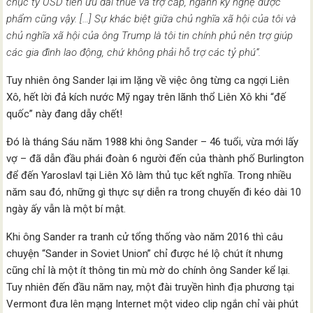
chục tỷ USD tiền ưu đãi thuế và trợ cấp, ngành kỹ nghệ dược
phẩm cũng vậy. […] Sự khác biệt giữa chủ nghĩa xã hội của tôi và
chủ nghĩa xã hội của ông Trump là tôi tin chính phủ nên trợ giúp
các gia đình lao động, chứ không phải hỗ trợ các tỷ phú”.
Tuy nhiên ông Sander lại im lặng về việc ông từng ca ngợi Liên
Xô, hết lời đả kích nước Mỹ ngay trên lãnh thổ Liên Xô khi “đế
quốc” này đang dẫy chết!
Đó là tháng Sáu năm 1988 khi ông Sander – 46 tuổi, vừa mới lấy
vợ – đã dẫn đầu phái đoàn 6 người đến của thành phố Burlington
để đến Yaroslavl tại Liên Xô làm thủ tục kết nghĩa. Trong nhiều
năm sau đó, những gì thực sự diễn ra trong chuyến đi kéo dài 10
ngày ấy vẫn là một bí mật.
Khi ông Sander ra tranh cử tổng thống vào năm 2016 thì câu
chuyện “Sander in Soviet Union” chỉ được hé lộ chút ít nhưng
cũng chỉ là một ít thông tin mù mờ do chính ông Sander kể lại.
Tuy nhiên đến đầu năm nay, một đài truyền hình địa phương tại
Vermont đưa lên mạng Internet một video clip ngắn chỉ vài phút