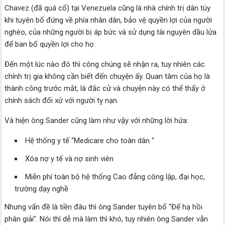
Chavez (đã quá cố) tại Venezuela cũng là nhà chính trị dân túy
khi tuyên bố đứng về phía nhân dân, bảo vệ quyền lợi của người
nghèo, của những người bị áp bức và sử dụng tài nguyên dầu lửa
để ban bố quyền lợi cho họ.
Đến một lúc nào đó thì công chúng sẽ nhận ra, tuy nhiên các
chính trị gia không cần biết đến chuyện ấy. Quan tâm của họ là
thành công trước mắt, là đắc cử và chuyện này có thể thấy ở
chính sách đối xử với người tỵ nạn.
Và hiện ông Sander cũng làm như vậy với những lời hứa:
Hệ thống y tế “Medicare cho toàn dân “
Xóa nợ y tế và nợ sinh viên
Miễn phí toàn bộ hệ thống Cao đẳng công lập, đại học,
trường dạy nghề
Nhưng vấn đề là tiền đâu thì ông Sander tuyên bố “Để hạ hồi
phân giải”. Nói thì dễ mà làm thì khó, tuy nhiên ông Sander vẫn