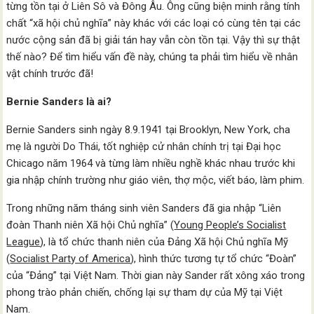
từng tồn tại ở Liên Sô và Đông Âu. Ông cũng biện minh rằng tính
chất “xã hội chủ nghĩa” này khác với các loại có cùng tên tại các
nước cộng sản đã bị giải tán hay vẫn còn tồn tại. Vậy thì sự thật
thế nào? Để tìm hiểu vấn đề này, chúng ta phải tìm hiểu về nhân
vật chính trước đã!
Bernie Sanders là ai?
Bernie Sanders sinh ngày 8.9.1941 tại Brooklyn, New York, cha
mẹ là người Do Thái, tốt nghiệp cử nhân chính trị tại Đại học
Chicago năm 1964 và từng làm nhiều nghề khác nhau trước khi
gia nhập chính trường như giáo viên, thợ mộc, viết báo, làm phim.
Trong những năm tháng sinh viên Sanders đã gia nhập “Liên
đoàn Thanh niên Xã hội Chủ nghĩa” (
Young People’s Socialist
League
), là tổ chức thanh niên của Đảng Xã hội Chủ nghĩa Mỹ
(
Socialist Party of America
), hình thức tương tự tổ chức “Đoàn”
của “Đảng” tại Việt Nam. Thời gian này Sander rất xông xáo trong
phong trào phản chiến, chống lại sự tham dự của Mỹ tại Việt
Nam.